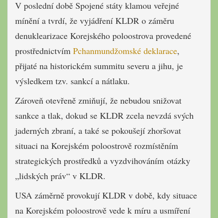
V poslední době Spojené státy klamou veřejné
mínění a tvrdí, že vyjádření KLDR o záměru
denuklearizace Korejského poloostrova provedené
prostřednictvím
Pchanmundžomské deklarace
,
přijaté na historickém summitu severu a jihu, je
výsledkem tzv. sankcí a nátlaku.
Zároveň otevřeně zmiňují, že nebudou snižovat
sankce a tlak, dokud se KLDR zcela nevzdá svých
jaderných zbraní, a také se pokoušejí zhoršovat
situaci na Korejském poloostrově rozmístěním
strategických prostředků a vyzdvihováním otázky
„lidských práv“ v KLDR.
USA záměrně provokují KLDR v době, kdy situace
na Korejském poloostrově vede k míru a usmíření