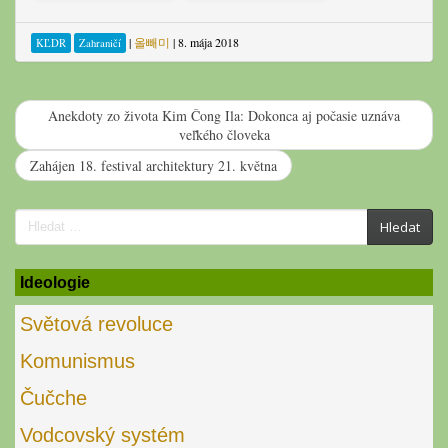
|
올빼미
|
8. mája 2018
KĽDR
Zahraničí
Anekdoty zo života Kim Čong Ila: Dokonca aj počasie uznáva
veľkého človeka
Zahájen 18. festival architektury 21. května
Search
Hledat
for:
Ideologie
Světová revoluce
Komunismus
Čučche
Vodcovský systém