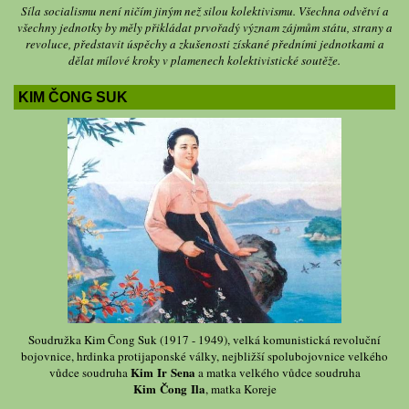
Síla socialismu není ničím jiným než silou kolektivismu. Všechna odvětví a
všechny jednotky by měly přikládat prvořadý význam zájmům státu, strany a
revoluce, představit úspěchy a zkušenosti získané předními jednotkami a
dělat mílové kroky v plamenech kolektivistické soutěže.
KIM ČONG SUK
Soudružka Kim Čong Suk (1917 - 1949), velká komunistická revoluční
bojovnice, hrdinka protijaponské války, nejbližší spolubojovnice velkého
Kim Ir Sena
vůdce soudruha
a matka velkého vůdce soudruha
Kim Čong Ila
, matka Koreje