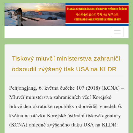
Skip
to
content
Toggle
navigatio
Tiskový mluvčí ministerstva zahraničí
odsoudil zvýšený tlak USA na KLDR
Pchjongjang, 6. května čučche 107 (2018) (KCNA) –
Mluvčí ministerstva zahraničních věcí Korejské
lidově demokratické republiky odpověděl v neděli 6.
května na otázku Korejské ústřední tiskové agentury
(KCNA) ohledně zvýšeného tlaku USA na KLDR: