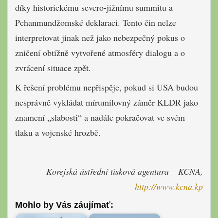
díky historickému severo-jižnímu summitu a
Pchanmundžomské deklaraci. Tento čin nelze
interpretovat jinak než jako nebezpečný pokus o
zničení obtížně vytvořené atmosféry dialogu a o
zvrácení situace zpět.
K řešení problému nepřispěje, pokud si USA budou
nesprávně vykládat mírumilovný záměr KLDR jako
znamení „slabosti“ a nadále pokračovat ve svém
tlaku a vojenské hrozbě.
Korejská ústřední tisková agentura – KCNA,
http://www.kcna.kp
Mohlo by Vás záujímať: