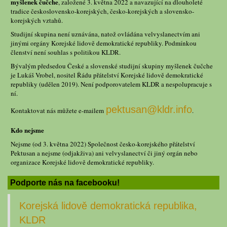
myšlenek čučche
, založené 3. května 2022 a navazující na dlouholeté
tradice československo-korejských, česko-korejských a slovensko-
korejských vztahů.
Studijní skupina není uznávána, natož ovládána velvyslanectvím ani
jinými orgány Korejské lidově demokratické republiky. Podmínkou
členství není souhlas s politikou KLDR.
Bývalým předsedou České a slovenské studijní skupiny myšlenek čučche
je Lukáš Vrobel, nositel Řádu přátelství Korejské lidově demokratické
republiky (udělen 2019). Není podporovatelem KLDR a nespolupracuje s
ní.
pektusan@kldr.info
Kontaktovat nás můžete e-mailem
.
Kdo nejsme
Nejsme (od 3. května 2022) Společnost česko-korejského přátelství
Pektusan a nejsme (odjakživa) ani velvyslanectví či jiný orgán nebo
organizace Korejské lidově demokratické republiky.
Podporte nás na facebooku!
Korejská lidově demokratická republika,
KLDR