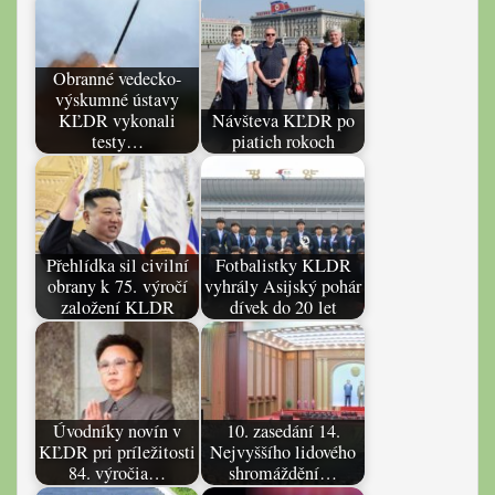
Obranné vedecko-
výskumné ústavy
KĽDR vykonali
Návšteva KĽDR po
testy…
piatich rokoch
Přehlídka sil civilní
Fotbalistky KLDR
obrany k 75. výročí
vyhrály Asijský pohár
založení KLDR
dívek do 20 let
Úvodníky novín v
10. zasedání 14.
KĽDR pri príležitosti
Nejvyššího lidového
84. výročia…
shromáždění…