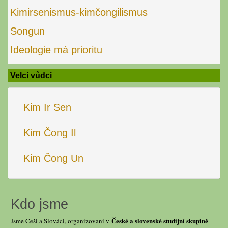
Kimirsenismus-kimčongilismus
Songun
Ideologie má prioritu
Velcí vůdci
Kim Ir Sen
Kim Čong Il
Kim Čong Un
Kdo jsme
České a slovenské studijní skupině
Jsme Češi a Slováci, organizovaní v