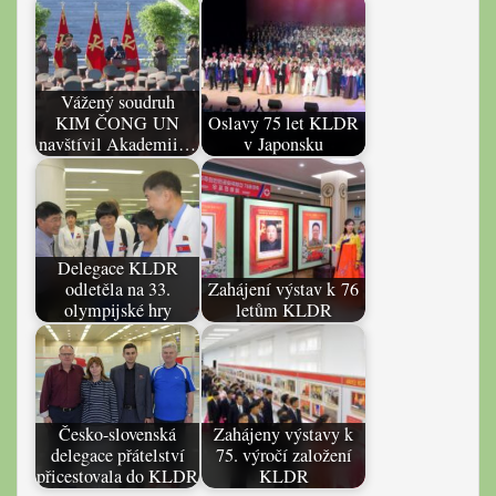
Vážený soudruh
KIM ČONG UN
Oslavy 75 let KLDR
navštívil Akademii…
v Japonsku
Delegace KLDR
odletěla na 33.
Zahájení výstav k 76
olympijské hry
letům KLDR
Česko-slovenská
Zahájeny výstavy k
delegace přátelství
75. výročí založení
přicestovala do KLDR
KLDR