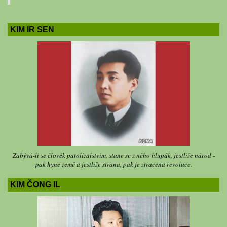
KIM IR SEN
Zabývá-li se člověk patolízalstvím, stane se z něho hlupák, jestliže národ -
pak hyne země a jestliže strana, pak je ztracena revoluce.
KIM ČONG IL