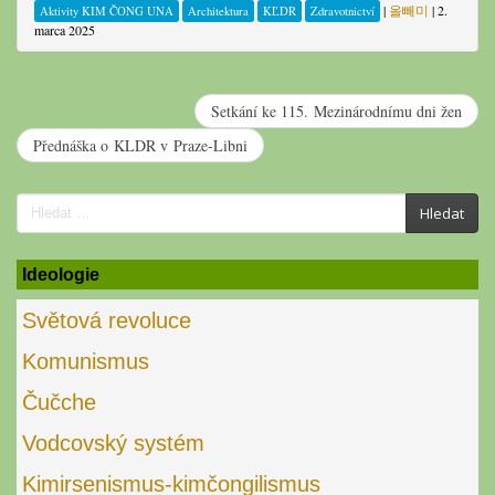
|
올빼미
|
2.
Aktivity KIM ČONG UNA
Architektura
KĽDR
Zdravotnictví
marca 2025
Setkání ke 115. Mezinárodnímu dni žen
Přednáška o KLDR v Praze-Libni
Search
Hledat
for:
Ideologie
Světová revoluce
Komunismus
Čučche
Vodcovský systém
Kimirsenismus-kimčongilismus