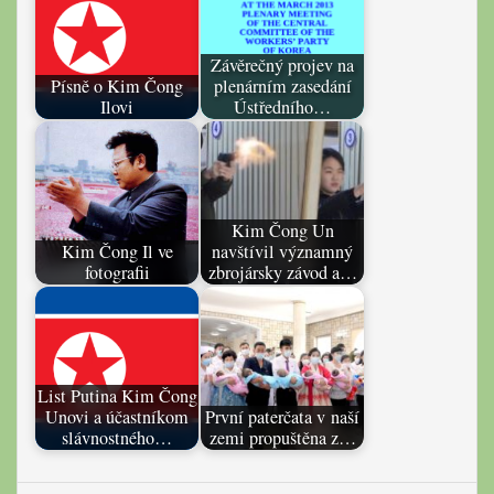
Závěrečný projev na
Písně o Kim Čong
plenárním zasedání
Ilovi
Ústředního…
Kim Čong Un
Kim Čong Il ve
navštívil významný
fotografii
zbrojársky závod a…
List Putina Kim Čong
Unovi a účastníkom
První paterčata v naší
slávnostného…
zemi propuštěna z…