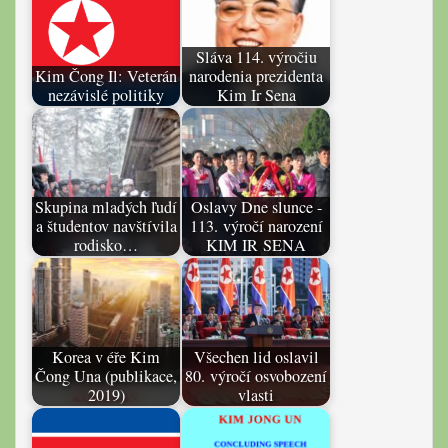
Sláva 114. výročiu
Kim Čong Il: Veterán
narodenia prezidenta
nezávislé politiky
Kim Ir Sena
Skupina mladých ľudí
Oslavy Dne slunce -
a študentov navštívila
113. výročí narození
rodisko…
KIM IR SENA
Korea v éře Kim
Všechen lid oslavil
Čong Una (publikace,
80. výročí osvobození
2019)
vlasti