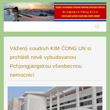
Skip
to
content
Toggle
navigatio
Vážený soudruh KIM ČONG UN si
prohlédl nově vybudovanou
Pchjongjangskou všeobecnou
nemocnici