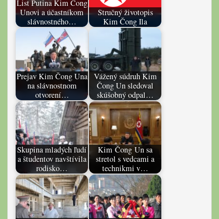
List Putina Kim Čong
Unovi a účastníkom
Stručný životopis
slávnostného…
Kim Čong Ila
Prejav Kim Čong Una
Vážený súdruh Kim
na slávnostnom
Čong Un sledoval
otvorení…
skúšobný odpal…
Skupina mladých ľudí
Kim Čong Un sa
a študentov navštívila
stretol s vedcami a
rodisko…
technikmi v…