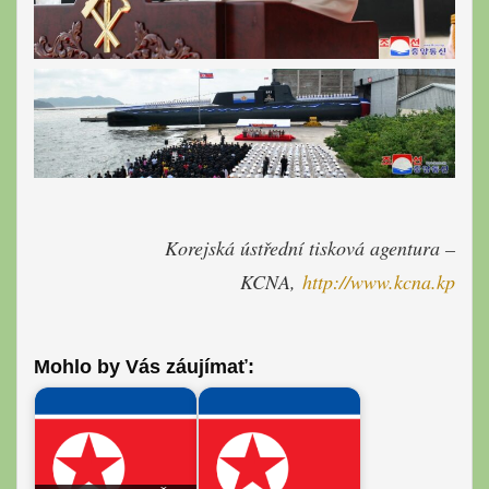
Korejská ústřední tisková agentura –
KCNA,
http://www.kcna.kp
Mohlo by Vás záujímať: