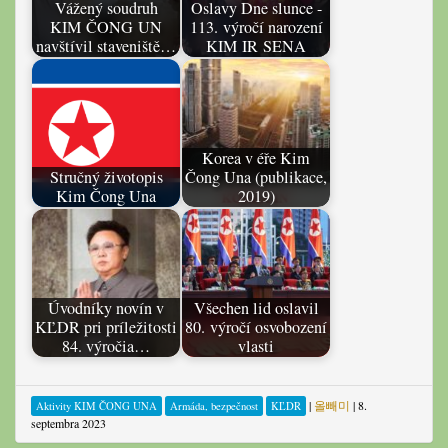
Vážený soudruh
Oslavy Dne slunce -
KIM ČONG UN
113. výročí narození
navštívil staveniště…
KIM IR SENA
Korea v éře Kim
Stručný životopis
Čong Una (publikace,
Kim Čong Una
2019)
Úvodníky novín v
Všechen lid oslavil
KĽDR pri príležitosti
80. výročí osvobození
84. výročia…
vlasti
|
올빼미
|
8.
Aktivity KIM ČONG UNA
Armáda, bezpečnost
KĽDR
septembra 2023