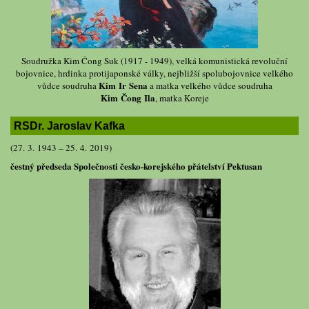
Soudružka Kim Čong Suk (1917 - 1949), velká komunistická revoluční
bojovnice, hrdinka protijaponské války, nejbližší spolubojovnice velkého
Kim Ir Sena
vůdce soudruha
a matka velkého vůdce soudruha
Kim Čong Ila
, matka Koreje
RSDr. Jaroslav Kafka
(27. 3. 1943 – 25. 4. 2019)
čestný předseda Společnosti česko-korejského přátelství Pektusan