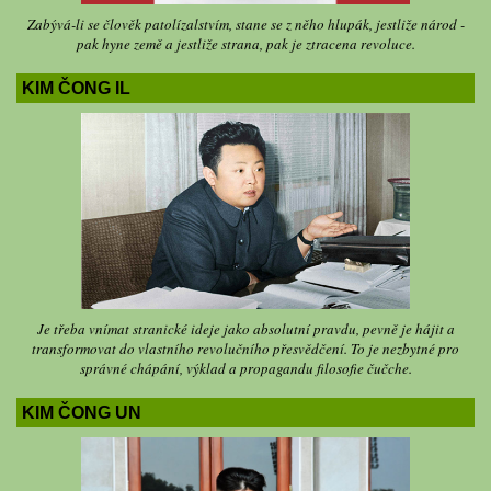
Zabývá-li se člověk patolízalstvím, stane se z něho hlupák, jestliže národ -
pak hyne země a jestliže strana, pak je ztracena revoluce.
KIM ČONG IL
Je třeba vnímat stranické ideje jako absolutní pravdu, pevně je hájit a
transformovat do vlastního revolučního přesvědčení. To je nezbytné pro
správné chápání, výklad a propagandu filosofie čučche.
KIM ČONG UN