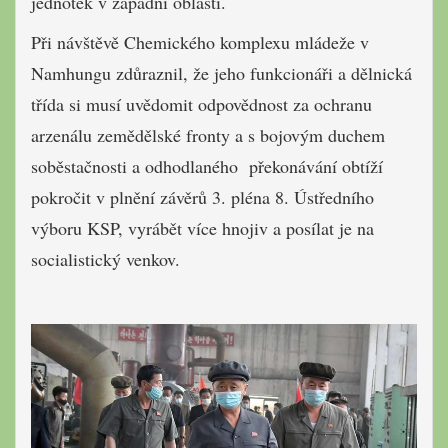
jednotek v západní oblasti.
Při návštěvě Chemického komplexu mládeže v
Namhungu zdůraznil, že jeho funkcionáři a dělnická
třída si musí uvědomit odpovědnost za ochranu
arzenálu zemědělské fronty a s bojovým duchem
soběstačnosti a odhodlaného překonávání obtíží
pokročit v plnění závěrů 3. pléna 8. Ústředního
výboru KSP, vyrábět více hnojiv a posílat je na
socialistický venkov.