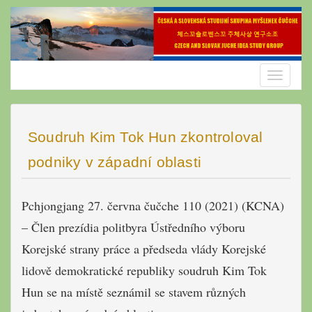
Skip
to
content
Toggle
navigatio
Soudruh Kim Tok Hun zkontroloval
podniky v západní oblasti
Pchjongjang 27. června čučche 110 (2021) (KCNA)
– Člen prezídia politbyra Ústředního výboru
Korejské strany práce a předseda vlády Korejské
lidově demokratické republiky soudruh Kim Tok
Hun se na místě seznámil se stavem různých