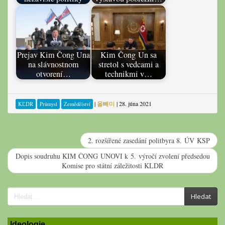
Prejav Kim Čong Una
Kim Čong Un sa
na slávnostnom
stretol s vedcami a
otvorení…
technikmi v…
|
올빼미
|
28. júna 2021
KĽDR
Průmysl
Zemědělství
2. rozšířené zasedání politbyra 8. ÚV KSP
Dopis soudruhu KIM ČONG UNOVI k 5. výročí zvolení předsedou
Komise pro státní záležitosti KLDR
Search
Hledat
for:
Ideologie