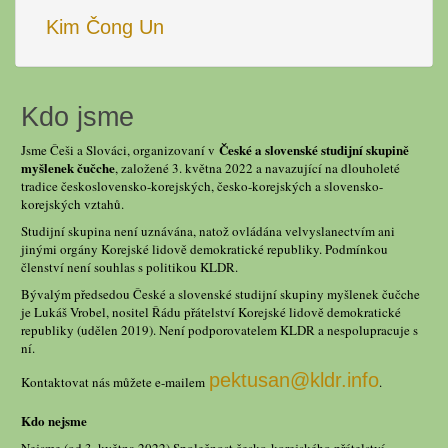
Kim Čong Un
Kdo jsme
České a slovenské studijní skupině
Jsme Češi a Slováci, organizovaní v
myšlenek čučche
, založené 3. května 2022 a navazující na dlouholeté
tradice československo-korejských, česko-korejských a slovensko-
korejských vztahů.
Studijní skupina není uznávána, natož ovládána velvyslanectvím ani
jinými orgány Korejské lidově demokratické republiky. Podmínkou
členství není souhlas s politikou KLDR.
Bývalým předsedou České a slovenské studijní skupiny myšlenek čučche
je Lukáš Vrobel, nositel Řádu přátelství Korejské lidově demokratické
republiky (udělen 2019). Není podporovatelem KLDR a nespolupracuje s
ní.
pektusan@kldr.info
Kontaktovat nás můžete e-mailem
.
Kdo nejsme