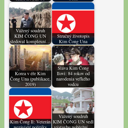
Vážený soudruh
KIM ČONG UN
Stručný životopis
sledoval komplexní…
Kim Čong Una
Sláva Kim Čong
Korea v éře Kim
Ilovi: 84 rokov od
Čong Una (publikace,
narodenia veľkého
2019)
vodcu
Vážený soudruh
Kim Čong Il: Veterán
KIM ČONG UN vedl
nezávislé politiky
výstavbu pobřežní…