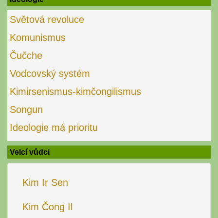
Světová revoluce
Komunismus
Čučche
Vodcovský systém
Kimirsenismus-kimčongilismus
Songun
Ideologie má prioritu
Velcí vůdci
Kim Ir Sen
Kim Čong Il