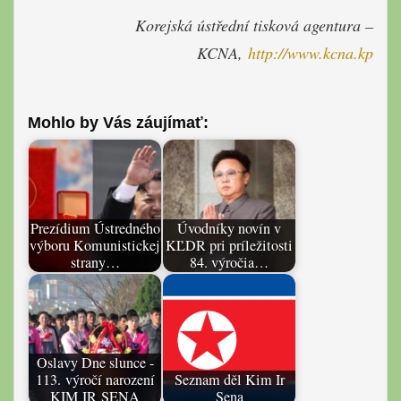
Korejská ústřední tisková agentura –
KCNA,
http://www.kcna.kp
Mohlo by Vás záujímať:
Prezídium Ústredného
Úvodníky novín v
výboru Komunistickej
KĽDR pri príležitosti
strany…
84. výročia…
Oslavy Dne slunce -
113. výročí narození
Seznam děl Kim Ir
KIM IR SENA
Sena