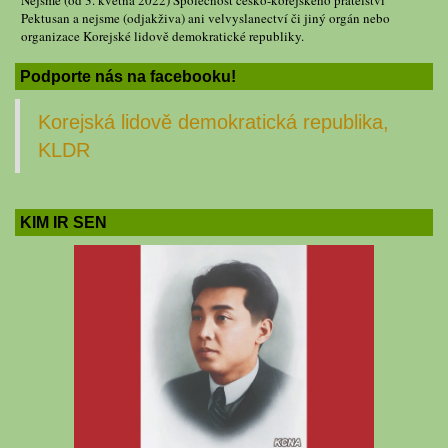
Nejsme (od 3. května 2022) Společnost česko-korejského přátelství
Pektusan a nejsme (odjakživa) ani velvyslanectví či jiný orgán nebo
organizace Korejské lidově demokratické republiky.
Podporte nás na facebooku!
Korejská lidově demokratická republika,
KLDR
KIM IR SEN