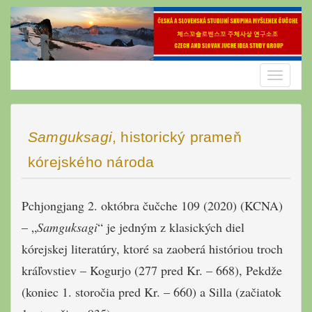
Skip
to
content
Toggle
navigatio
Samguksagi
, historický prameň
kórejského národa
Pchjongjang 2. októbra čučche 109 (2020) (KCNA)
– „
Samguksagi
“ je jedným z klasických diel
kórejskej literatúry, ktoré sa zaoberá históriou troch
kráľovstiev – Kogurjo (277 pred Kr. – 668), Pekdže
(koniec 1. storočia pred Kr. – 660) a Silla (začiatok