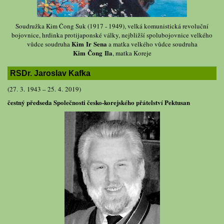
Soudružka Kim Čong Suk (1917 - 1949), velká komunistická revoluční
bojovnice, hrdinka protijaponské války, nejbližší spolubojovnice velkého
Kim Ir Sena
vůdce soudruha
a matka velkého vůdce soudruha
Kim Čong Ila
, matka Koreje
RSDr. Jaroslav Kafka
(27. 3. 1943 – 25. 4. 2019)
čestný předseda Společnosti česko-korejského přátelství Pektusan