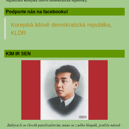
organizace Korejské lidově demokratické republiky.
Podporte nás na facebooku!
Korejská lidově demokratická republika,
KLDR
KIM IR SEN
Zabývá-li se člověk patolízalstvím, stane se z něho hlupák, jestliže národ -