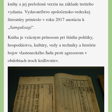
knihy a jej preloženú verziu na základe tretieho
vydania. Vydavateľstvo spoločensko-vedeckej
literatúry prinieslo v roku 2017 anotáciu k
„
Samguksagi
“.
Kniha je vzácnym prínosom pri štúdiu politiky,
hospodárstva, kultúry, vedy a techniky a histórie
bojov vlasteneckého ľudu proti agresorom v
obdobiach troch kráľovstiev.