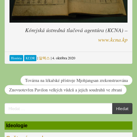
Kórejská ústredná tlačová agentúra (KCNA) –
www.kcna.kp
|
알렉스
|
4. októbra 2020
História
KĽDR
Továrna na lékařské přístroje Mjohjangsan zrekonstruována
Znovuotevřen Pavilon velkých vůdců a jejich soudruhů ve zbrani
Search
Hledat
for:
Ideologie