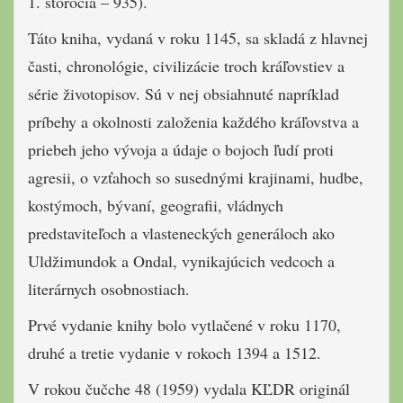
1. storočia – 935).
Táto kniha, vydaná v roku 1145, sa skladá z hlavnej
časti, chronológie, civilizácie troch kráľovstiev a
série životopisov. Sú v nej obsiahnuté napríklad
príbehy a okolnosti založenia každého kráľovstva a
priebeh jeho vývoja a údaje o bojoch ľudí proti
agresii, o vzťahoch so susednými krajinami, hudbe,
kostýmoch, bývaní, geografii, vládnych
predstaviteľoch a vlasteneckých generáloch ako
Uldžimundok a Ondal, vynikajúcich vedcoch a
literárnych osobnostiach.
Prvé vydanie knihy bolo vytlačené v roku 1170,
druhé a tretie vydanie v rokoch 1394 a 1512.
V rokou čučche 48 (1959) vydala KĽDR originál