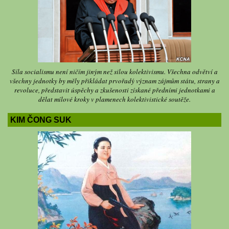
Síla socialismu není ničím jiným než silou kolektivismu. Všechna odvětví a
všechny jednotky by měly přikládat prvořadý význam zájmům státu, strany a
revoluce, představit úspěchy a zkušenosti získané předními jednotkami a
dělat mílové kroky v plamenech kolektivistické soutěže.
KIM ČONG SUK