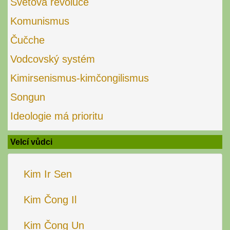
Světová revoluce
Komunismus
Čučche
Vodcovský systém
Kimirsenismus-kimčongilismus
Songun
Ideologie má prioritu
Velcí vůdci
Kim Ir Sen
Kim Čong Il
Kim Čong Un