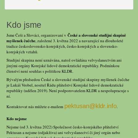
Kdo jsme
České a slovenské studijní skupině
Jsme Češi a Slováci, organizovaní v
myšlenek čučche
, založené 3. května 2022 a navazující na dlouholeté
tradice československo-korejských, česko-korejských a slovensko-
korejských vztahů.
Studijní skupina není uznávána, natož ovládána velvyslanectvím ani
jinými orgány Korejské lidově demokratické republiky. Podmínkou
členství není souhlas s politikou KLDR.
Bývalým předsedou České a slovenské studijní skupiny myšlenek čučche
je Lukáš Vrobel, nositel Řádu přátelství Korejské lidově demokratické
republiky (udělen 2019). Není podporovatelem KLDR a nespolupracuje s
ní.
pektusan@kldr.info
Kontaktovat nás můžete e-mailem
.
Kdo nejsme
Nejsme (od 3. května 2022) Společnost česko-korejského přátelství
Pektusan a nejsme (odjakživa) ani velvyslanectví či jiný orgán nebo