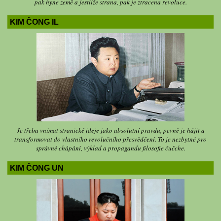
pak hyne země a jestliže strana, pak je ztracena revoluce.
KIM ČONG IL
Je třeba vnímat stranické ideje jako absolutní pravdu, pevně je hájit a
transformovat do vlastního revolučního přesvědčení. To je nezbytné pro
správné chápání, výklad a propagandu filosofie čučche.
KIM ČONG UN