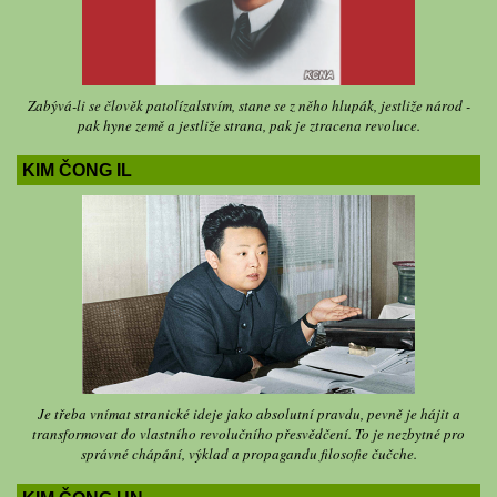
Zabývá-li se člověk patolízalstvím, stane se z něho hlupák, jestliže národ -
pak hyne země a jestliže strana, pak je ztracena revoluce.
KIM ČONG IL
Je třeba vnímat stranické ideje jako absolutní pravdu, pevně je hájit a
transformovat do vlastního revolučního přesvědčení. To je nezbytné pro
správné chápání, výklad a propagandu filosofie čučche.