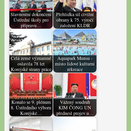
Slavnostní dokončení
Přehlídka sil civilní
Ústřední školy pro
obrany k 75. výročí
přípravu…
založení KLDR
Celá země významně
Aquapark Munsu -
oslavila 78 let
místo lidové kulturní
Korejské strany práce
rekreace
Konalo se 9. plénum
Vážený soudruh
8. Ústředního výboru
KIM ČONG UN
Korejské…
přednesl projev u…