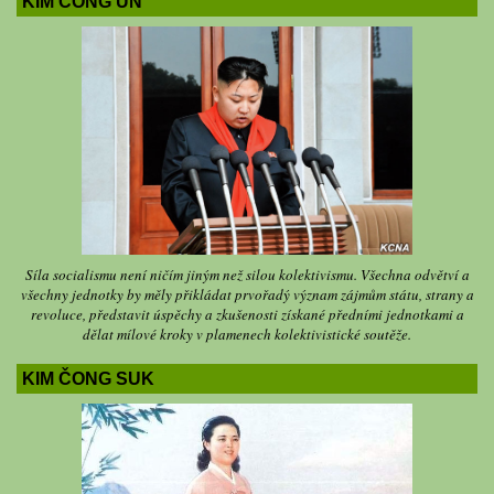
KIM ČONG UN
Síla socialismu není ničím jiným než silou kolektivismu. Všechna odvětví a
všechny jednotky by měly přikládat prvořadý význam zájmům státu, strany a
revoluce, představit úspěchy a zkušenosti získané předními jednotkami a
dělat mílové kroky v plamenech kolektivistické soutěže.
KIM ČONG SUK