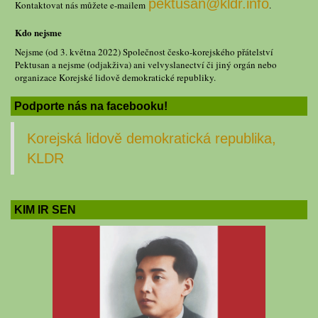
pektusan@kldr.info
Kontaktovat nás můžete e-mailem
.
Kdo nejsme
Nejsme (od 3. května 2022) Společnost česko-korejského přátelství
Pektusan a nejsme (odjakživa) ani velvyslanectví či jiný orgán nebo
organizace Korejské lidově demokratické republiky.
Podporte nás na facebooku!
Korejská lidově demokratická republika,
KLDR
KIM IR SEN