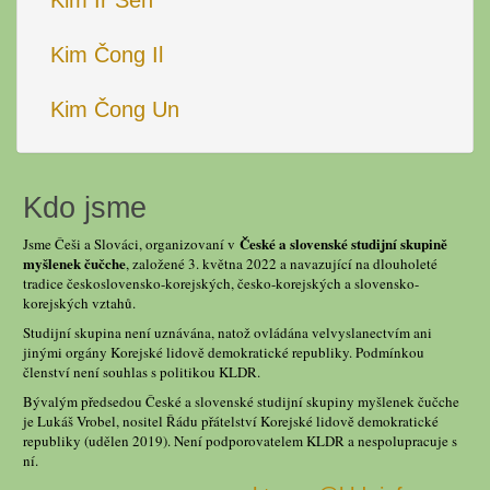
Kim Ir Sen
Kim Čong Il
Kim Čong Un
Kdo jsme
České a slovenské studijní skupině
Jsme Češi a Slováci, organizovaní v
myšlenek čučche
, založené 3. května 2022 a navazující na dlouholeté
tradice československo-korejských, česko-korejských a slovensko-
korejských vztahů.
Studijní skupina není uznávána, natož ovládána velvyslanectvím ani
jinými orgány Korejské lidově demokratické republiky. Podmínkou
členství není souhlas s politikou KLDR.
Bývalým předsedou České a slovenské studijní skupiny myšlenek čučche
je Lukáš Vrobel, nositel Řádu přátelství Korejské lidově demokratické
republiky (udělen 2019). Není podporovatelem KLDR a nespolupracuje s
ní.