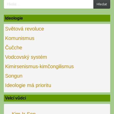
Search
Hledat
for:
Ideologie
Světová revoluce
Komunismus
Čučche
Vodcovský systém
Kimirsenismus-kimčongilismus
Songun
Ideologie má prioritu
Velcí vůdci