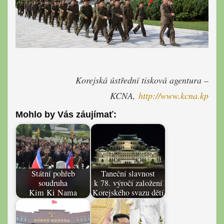
Korejská ústřední tisková agentura –
KCNA,
http://www.kcna.kp
Mohlo by Vás záujímať:
Státní pohřeb
Taneční slavnost
soudruha
k 78. výročí založení
Kim Ki Nama
Korejského svazu dětí