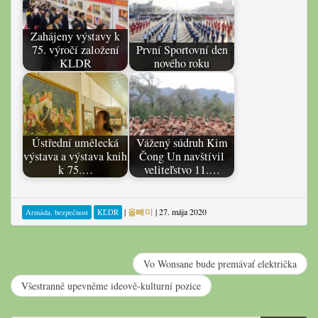
Zahájeny výstavy k
75. výročí založení
První Sportovní den
KLDR
nového roku
Ústřední umělecká
Vážený súdruh Kim
výstava a výstava knih
Čong Un navštívil
k 75.…
veliteľstvo 11.…
|
올빼미
|
27. mája 2020
Armáda, bezpečnost
KĽDR
Vo Wonsane bude premávať električka
Všestranně upevněme ideově-kulturní pozice