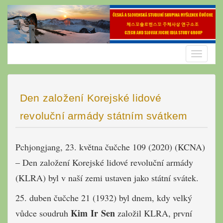
Skip
to
content
Toggle
navigatio
Den založení Korejské lidové
revoluční armády státním svátkem
Pchjongjang, 23. května čučche 109 (2020) (KCNA)
– Den založení Korejské lidové revoluční armády
(KLRA) byl v naší zemi ustaven jako státní svátek.
25. duben čučche 21 (1932) byl dnem, kdy velký
Kim Ir Sen
vůdce soudruh
založil KLRA, první