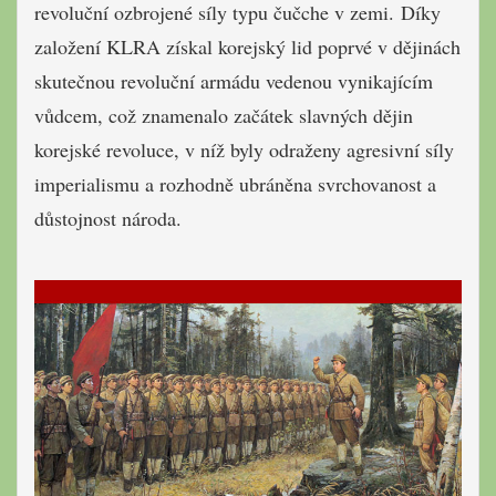
revoluční ozbrojené síly typu čučche v zemi. Díky
založení KLRA získal korejský lid poprvé v dějinách
skutečnou revoluční armádu vedenou vynikajícím
vůdcem, což znamenalo začátek slavných dějin
korejské revoluce, v níž byly odraženy agresivní síly
imperialismu a rozhodně ubráněna svrchovanost a
důstojnost národa.