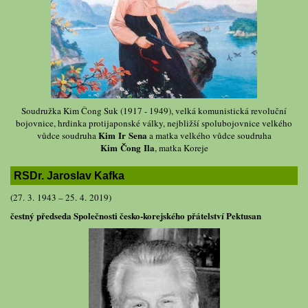
Soudružka Kim Čong Suk (1917 - 1949), velká komunistická revoluční
bojovnice, hrdinka protijaponské války, nejbližší spolubojovnice velkého
Kim Ir Sena
vůdce soudruha
a matka velkého vůdce soudruha
Kim Čong Ila
, matka Koreje
RSDr. Jaroslav Kafka
(27. 3. 1943 – 25. 4. 2019)
čestný předseda Společnosti česko-korejského přátelství Pektusan