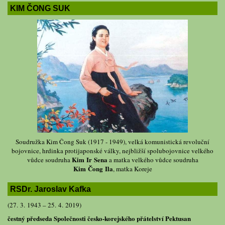
KIM ČONG SUK
Soudružka Kim Čong Suk (1917 - 1949), velká komunistická revoluční
bojovnice, hrdinka protijaponské války, nejbližší spolubojovnice velkého
Kim Ir Sena
vůdce soudruha
a matka velkého vůdce soudruha
Kim Čong Ila
, matka Koreje
RSDr. Jaroslav Kafka
(27. 3. 1943 – 25. 4. 2019)
čestný předseda Společnosti česko-korejského přátelství Pektusan