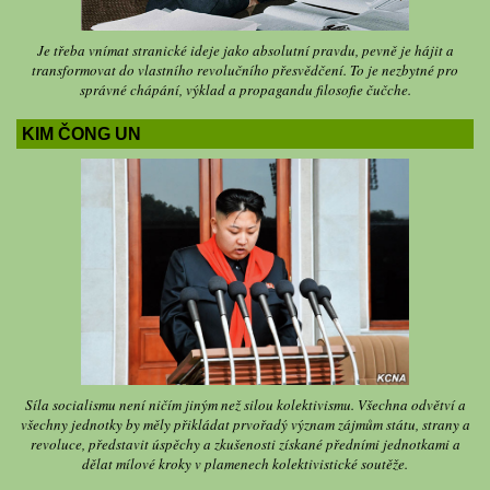
Je třeba vnímat stranické ideje jako absolutní pravdu, pevně je hájit a
transformovat do vlastního revolučního přesvědčení. To je nezbytné pro
správné chápání, výklad a propagandu filosofie čučche.
KIM ČONG UN
Síla socialismu není ničím jiným než silou kolektivismu. Všechna odvětví a
všechny jednotky by měly přikládat prvořadý význam zájmům státu, strany a
revoluce, představit úspěchy a zkušenosti získané předními jednotkami a
dělat mílové kroky v plamenech kolektivistické soutěže.