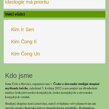
Ideologie má prioritu
Velcí vůdci
Kim Ir Sen
Kim Čong Il
Kim Čong Un
Kdo jsme
České a slovenské studijní skupině
Jsme Češi a Slováci, organizovaní v
myšlenek čučche
, založené 3. května 2022 a navazující na dlouholeté
tradice československo-korejských, česko-korejských a slovensko-
korejských vztahů.
Studijní skupina není uznávána, natož ovládána velvyslanectvím ani
jinými orgány Korejské lidově demokratické republiky. Podmínkou