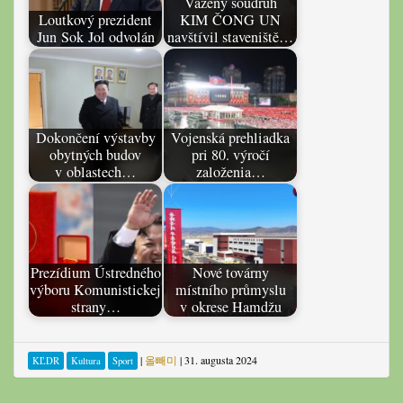
Vážený soudruh
Loutkový prezident
KIM ČONG UN
Jun Sok Jol odvolán
navštívil staveniště…
Dokončení výstavby
Vojenská prehliadka
obytných budov
pri 80. výročí
v oblastech…
založenia…
Prezídium Ústredného
Nové továrny
výboru Komunistickej
místního průmyslu
strany…
v okrese Hamdžu
|
올빼미
|
31. augusta 2024
KĽDR
Kultura
Sport