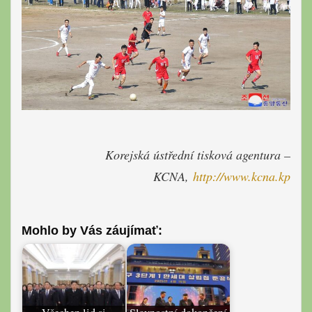
Korejská ústřední tisková agentura –
KCNA,
http://www.
kcna.kp
Mohlo by Vás záujímať: