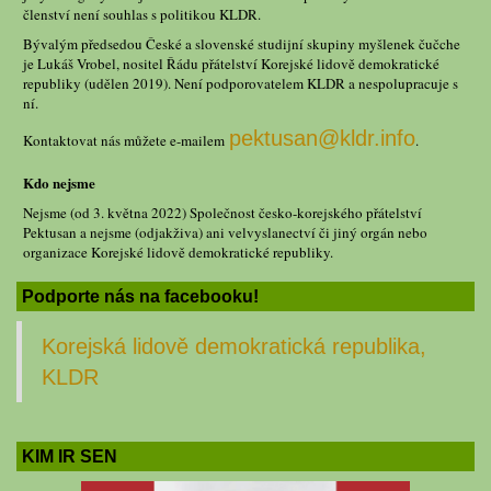
členství není souhlas s politikou KLDR.
Bývalým předsedou České a slovenské studijní skupiny myšlenek čučche
je Lukáš Vrobel, nositel Řádu přátelství Korejské lidově demokratické
republiky (udělen 2019). Není podporovatelem KLDR a nespolupracuje s
ní.
pektusan@kldr.info
Kontaktovat nás můžete e-mailem
.
Kdo nejsme
Nejsme (od 3. května 2022) Společnost česko-korejského přátelství
Pektusan a nejsme (odjakživa) ani velvyslanectví či jiný orgán nebo
organizace Korejské lidově demokratické republiky.
Podporte nás na facebooku!
Korejská lidově demokratická republika,
KLDR
KIM IR SEN