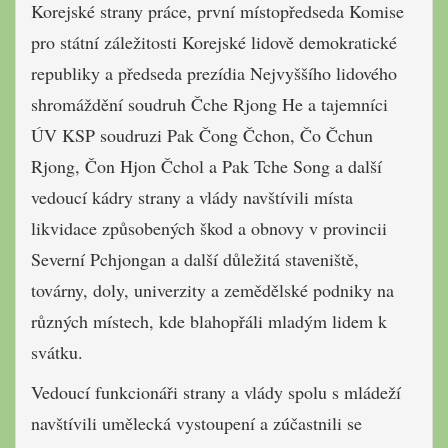
Korejské strany práce, první místopředseda Komise
pro státní záležitosti Korejské lidově demokratické
republiky a předseda prezídia Nejvyššího lidového
shromáždění soudruh Čche Rjong He a tajemníci
ÚV KSP soudruzi Pak Čong Čchon, Čo Čchun
Rjong, Čon Hjon Čchol a Pak Tche Song a další
vedoucí kádry strany a vlády navštívili místa
likvidace způsobených škod a obnovy v provincii
Severní Pchjongan a další důležitá staveniště,
továrny, doly, univerzity a zemědělské podniky na
různých místech, kde blahopřáli mladým lidem k
svátku.
Vedoucí funkcionáři strany a vlády spolu s mládeží
navštívili umělecká vystoupení a zúčastnili se