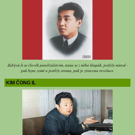
Zabývá-li se člověk patolízalstvím, stane se z něho hlupák, jestliže národ -
pak hyne země a jestliže strana, pak je ztracena revoluce.
KIM ČONG IL