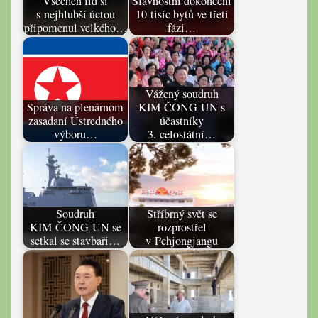
Všechen lid si
Slavnostní dokončení
s nejhlubší úctou
10 tisíc bytů ve třetí
připomenul velkého…
fázi…
Vážený soudruh
Správa na plenárnom
KIM ČONG UN s
zasadaní Ústredného
účastníky
výboru…
3. celostátní…
Soudruh
Stříbrný svět se
KIM ČONG UN se
rozprostřel
setkal se stavbaři…
v Pchjongjangu