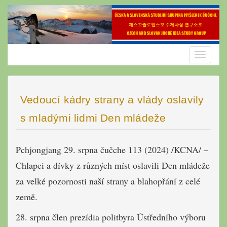
Skip
to
content
Toggle
navigatio
Vedoucí kádry strany a vlády oslavily
s mladými lidmi Den mládeže
Pchjongjang 29. srpna čučche 113 (2024) /KCNA/ –
Chlapci a dívky z různých míst oslavili Den mládeže
za velké pozornosti naší strany a blahopřání z celé
země.
28. srpna člen prezídia politbyra Ústředního výboru