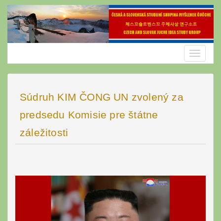
Skip
to
content
Toggle
navigatio
Súdruh KIM ČONG UN zvolený za
predsedu Komisie pre štátne
záležitosti