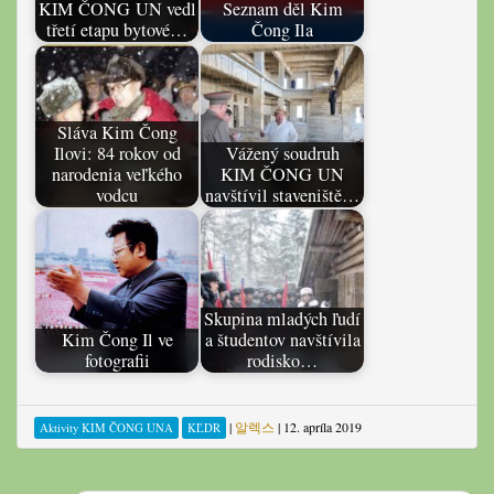
KIM ČONG UN vedl
Seznam děl Kim
třetí etapu bytové…
Čong Ila
Sláva Kim Čong
Ilovi: 84 rokov od
Vážený soudruh
narodenia veľkého
KIM ČONG UN
vodcu
navštívil staveniště…
Skupina mladých ľudí
Kim Čong Il ve
a študentov navštívila
fotografii
rodisko…
|
알렉스
|
12. apríla 2019
Aktivity KIM ČONG UNA
KĽDR