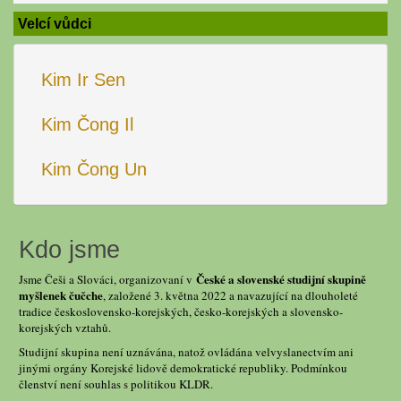
Velcí vůdci
Kim Ir Sen
Kim Čong Il
Kim Čong Un
Kdo jsme
České a slovenské studijní skupině
Jsme Češi a Slováci, organizovaní v
myšlenek čučche
, založené 3. května 2022 a navazující na dlouholeté
tradice československo-korejských, česko-korejských a slovensko-
korejských vztahů.
Studijní skupina není uznávána, natož ovládána velvyslanectvím ani
jinými orgány Korejské lidově demokratické republiky. Podmínkou
členství není souhlas s politikou KLDR.