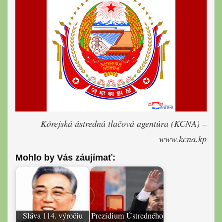
Kórejská ústredná tlačová agentúra (KCNA) –
www.kcna.kp
Mohlo by Vás záujímať:
Sláva 114. výročiu
Prezídium Ústredného