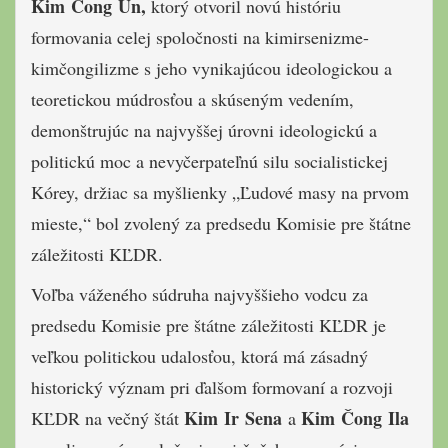
Kim Čong Un,
ktorý otvoril novú históriu
formovania celej spoločnosti na kimirsenizme-
kimčongilizme s jeho vynikajúcou ideologickou a
teoretickou múdrosťou a skúseným vedením,
demonštrujúc na najvyššej úrovni ideologickú a
politickú moc a nevyčerpateľnú silu socialistickej
Kórey, držiac sa myšlienky „Ľudové masy na prvom
mieste,“ bol zvolený za predsedu Komisie pre štátne
záležitosti KĽDR.
Voľba váženého súdruha najvyššieho vodcu za
predsedu Komisie pre štátne záležitosti KĽDR je
veľkou politickou udalosťou, ktorá má zásadný
historický význam pri ďalšom formovaní a rozvoji
Kim Ir Sena
Kim Čong Ila
KĽDR na večný štát
a