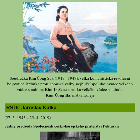
Soudružka Kim Čong Suk (1917 - 1949), velká komunistická revoluční
bojovnice, hrdinka protijaponské války, nejbližší spolubojovnice velkého
Kim Ir Sena
vůdce soudruha
a matka velkého vůdce soudruha
Kim Čong Ila
, matka Koreje
RSDr. Jaroslav Kafka
(27. 3. 1943 – 25. 4. 2019)
čestný předseda Společnosti česko-korejského přátelství Pektusan