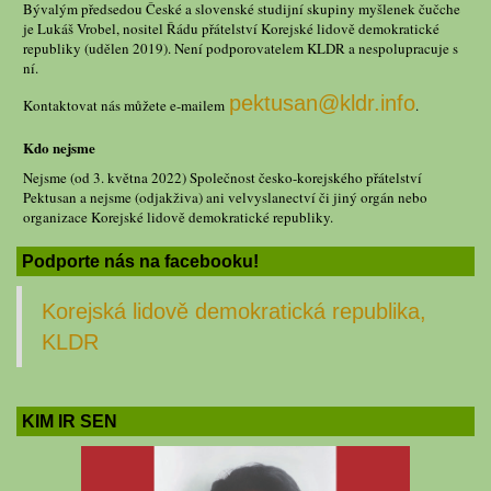
Bývalým předsedou České a slovenské studijní skupiny myšlenek čučche
je Lukáš Vrobel, nositel Řádu přátelství Korejské lidově demokratické
republiky (udělen 2019). Není podporovatelem KLDR a nespolupracuje s
ní.
pektusan@kldr.info
Kontaktovat nás můžete e-mailem
.
Kdo nejsme
Nejsme (od 3. května 2022) Společnost česko-korejského přátelství
Pektusan a nejsme (odjakživa) ani velvyslanectví či jiný orgán nebo
organizace Korejské lidově demokratické republiky.
Podporte nás na facebooku!
Korejská lidově demokratická republika,
KLDR
KIM IR SEN