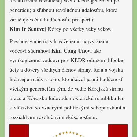
a realizovaní revolučnej veci čučche generáciu po
generácii; a sľubnou revolučnou udalosťou, ktorá
zaručuje večnú budúcnosť a prosperitu
Kim Ir Senovej
Kórey po všetky veky vekov.
Prechovávanie úcty k váženému najvyššiemu
Kim Čong Unovi
vodcovi súdruhovi
ako
vynikajúcemu vodcovi je v KĽDR odrazom hlbokej
úcty a dôvery všetkých členov strany, ľudu a vojska
ľudovej armády v toho, kto ukázal jasnú budúcnosť
všetkým generáciám tým, že vedie Kórejskú stranu
práce a Kórejskú ľudovodemokratickú republiku len
k víťazstvu so vzácnymi politickými schopnosťami a
rozsiahlymi revolučnými skúsenosťami.