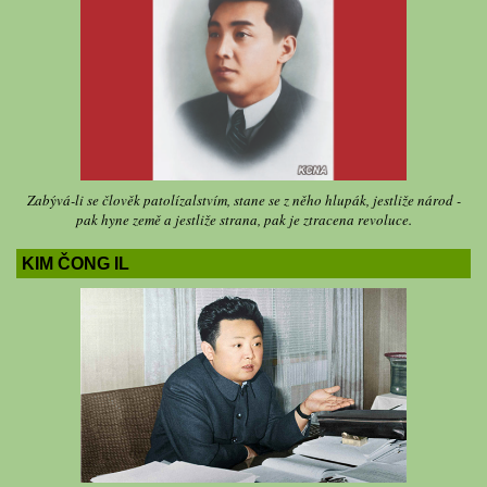
Zabývá-li se člověk patolízalstvím, stane se z něho hlupák, jestliže národ -
pak hyne země a jestliže strana, pak je ztracena revoluce.
KIM ČONG IL