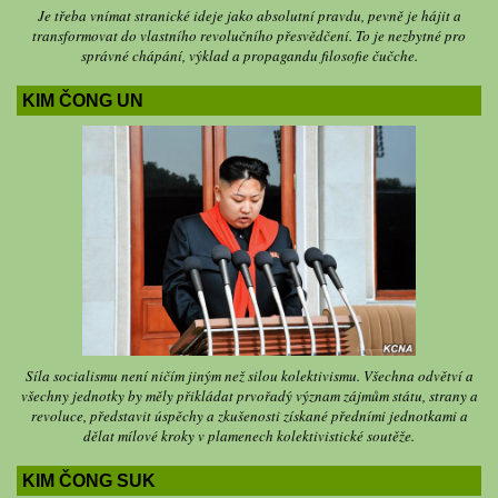
Je třeba vnímat stranické ideje jako absolutní pravdu, pevně je hájit a
transformovat do vlastního revolučního přesvědčení. To je nezbytné pro
správné chápání, výklad a propagandu filosofie čučche.
KIM ČONG UN
Síla socialismu není ničím jiným než silou kolektivismu. Všechna odvětví a
všechny jednotky by měly přikládat prvořadý význam zájmům státu, strany a
revoluce, představit úspěchy a zkušenosti získané předními jednotkami a
dělat mílové kroky v plamenech kolektivistické soutěže.
KIM ČONG SUK