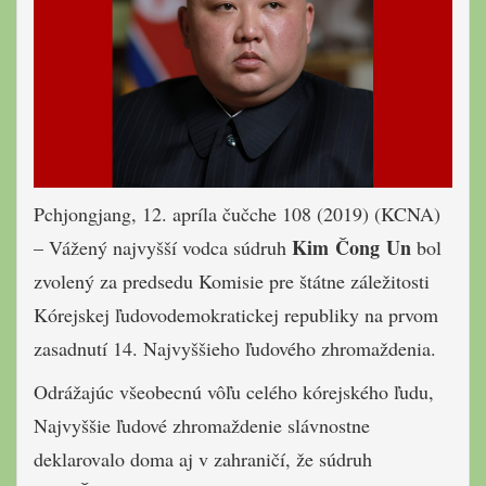
Pchjongjang, 12. apríla čučche 108 (2019) (KCNA)
Kim Čong Un
– Vážený najvyšší vodca súdruh
bol
zvolený za predsedu Komisie pre štátne záležitosti
Kórejskej ľudovodemokratickej republiky na prvom
zasadnutí 14. Najvyššieho ľudového zhromaždenia.
Odrážajúc všeobecnú vôľu celého kórejského ľudu,
Najvyššie ľudové zhromaždenie slávnostne
deklarovalo doma aj v zahraničí, že súdruh