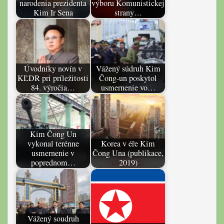
narodenia prezidenta
výboru Komunistickej
Kim Ir Sena
strany…
Úvodníky novín v
Vážený súdruh Kim
KĽDR pri príležitosti
Čong-un poskytol
84. výročia…
usmernenie vo…
Kim Čong Un
vykonal terénne
Korea v éře Kim
usmernenie v
Čong Una (publikace,
poprednom…
2019)
Vážený soudruh