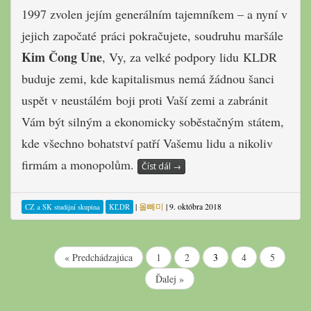
1997 zvolen jejím generálním tajemníkem – a nyní v
jejich započaté
práci pokračujete, soudruhu maršále
Kim Čong Une
, Vy, za velké podpory lidu
KLDR
buduje zemi, kde kapitalismus nemá žádnou šanci
uspět v neustálém
boji proti Vaší zemi a zabránit
Vám být silným a ekonomicky soběstačným
státem,
kde všechno bohatství patří Vašemu lidu a nikoliv
firmám a monopo
lům.
Číst dál
→
|
올빼미
|
9. októbra 2018
CZ a SK studijní skupina
KĽDR
« Predchádzajúca
1
2
3
4
5
Ďalej »