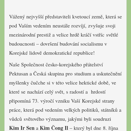
Vážený nejvyšší představiteli kvetoucí země, která se
pod Vaším vedením
neustále rozvíjí, zvyšuje svoji
mezinárodní prestiž a velice hrdě kráčí vstříc
světlé
budoucnosti – dovršení budování socialismu v
Korejské lidově demokratické republice!
Naše Společnost česko-korejského přátelství
Pektusan a Česká skupina pro
studium a uskutečnění
myšlenky čučche si v této velice hektické době, ve
které se
nachází celý svět, s radostí a hrdostí
připomíná 73. výročí vzniku Vaší
Korejské strany
práce, která pod vedením velkých politiků, státníků a
vůdců
světového významu, jakými byli soudruzi
Kim Ir Sen
Kim Čong Il
a
– který byl dne
8. října