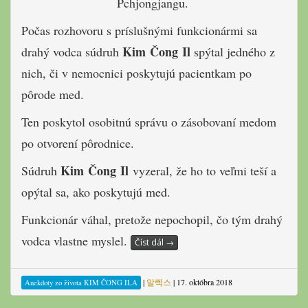
Pchjongjangu.
Počas rozhovoru s príslušnými funkcionármi sa
Kim Čong Il
drahý vodca súdruh
spýtal jedného z
nich, či v nemocnici poskytujú pacientkam po
pôrode med.
Ten poskytol osobitnú správu o zásobovaní medom
po otvorení pôrodnice.
Kim Čong Il
Súdruh
vyzeral, že ho to veľmi teší a
opýtal sa, ako poskytujú med.
Funkcionár váhal, pretože nepochopil, čo tým drahý
vodca vlastne myslel.
Číst dál
→
|
알렉스
|
17. októbra 2018
Anekdoty zo života KIM ČONG ILA