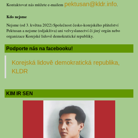
pektusan@kldr.info
Kontaktovat nás můžete e-mailem
.
Kdo nejsme
Nejsme (od 3. května 2022) Společnost česko-korejského přátelství
Pektusan a nejsme (odjakživa) ani velvyslanectví či jiný orgán nebo
organizace Korejské lidově demokratické republiky.
Podporte nás na facebooku!
Korejská lidově demokratická republika,
KLDR
KIM IR SEN