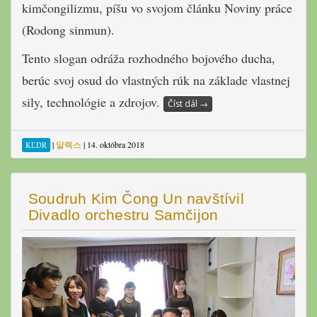
kimčongilizmu, píšu vo svojom článku Noviny práce
(Rodong sinmun).
Tento slogan odráža rozhodného bojového ducha,
berúc svoj osud do vlastných rúk na základe vlastnej
sily, technológie a zdrojov.
Číst dál
→
|
알렉스
|
14. októbra 2018
KĽDR
Soudruh Kim Čong Un navštívil
Divadlo orchestru Samčijon