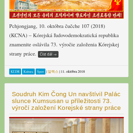
Pchjongjang, 10. októbra čučche 107 (2018)
(KCNA) – Kórejská ľudovodemokratická republika
znamenite oslávila 73. výročie založenia Kórejskej
strany práce.
Číst dál
→
|
알렉스
|
11. októbra 2018
KĽDR
Kultura
Sport
Soudruh Kim Čong Un navštívil Palác
slunce Kumsusan u příležitosti 73.
výročí založení Korejské strany práce