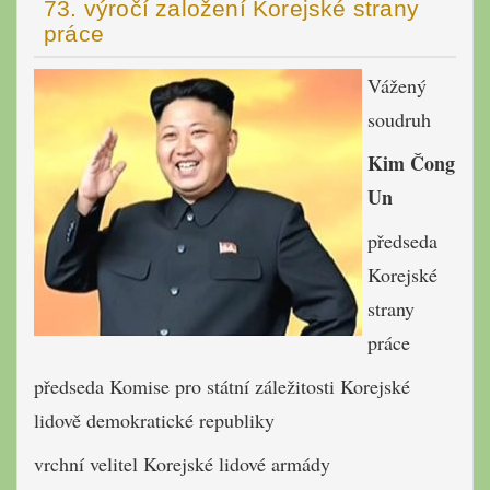
73. výročí založení Korejské strany
práce
Vážený
soudruh
Kim Čong
Un
předseda
Korejské
strany
práce
předseda Komise pro státní záležitosti Korejské
lidově demokratické republiky
vrchní velitel Korejské lidové armády