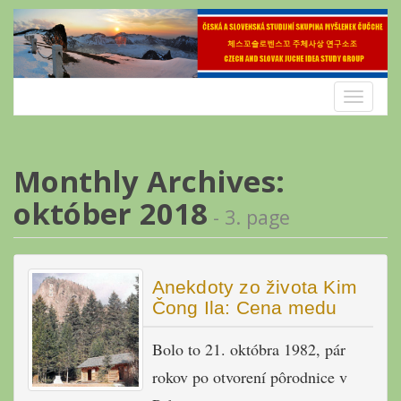
Skip
to
content
Toggle
navigatio
Monthly Archives:
október 2018
- 3. page
Anekdoty zo života Kim
Čong Ila: Cena medu
Bolo to 21. októbra 1982, pár
rokov po otvorení pôrodnice v