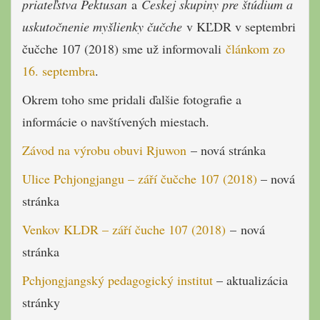
priateľstva Pektusan
a
Českej skupiny pre štúdium a
uskutočnenie myšlienky čučche
v KĽDR v septembri
čučche 107 (2018) sme už informovali
článkom zo
16. septembra
.
Okrem toho sme pridali ďalšie fotografie a
informácie o navštívených miestach.
Závod na výrobu obuvi Rjuwon
– nová stránka
Ulice Pchjongjangu – září čučche 107 (2018)
– nová
stránka
Venkov KLDR – září čuche 107 (2018)
– nová
stránka
Pchjongjangský pedagogický institut
– aktualizácia
stránky