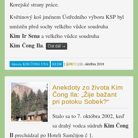
Korejské strany práce.
Květinový koš jménem Ústředního výboru KSP byl
umístěn před sochy velkého vůdce soudruha
Kim Ir Sena
a velkého vůdce soudruha
Kim Čong Ila
.
Číst dál
→
|
올빼미
|
11. októbra 2018
Aktivity KIM ČONG UNA
KĽDR
Anekdoty zo života Kim
Čong Ila: „Žije bažant
pri potoku Sobek?“
Stalo sa to 7. októbra 2002, keď
Kim Čong
sa drahý vodca súdruh
Il
prechádzal po Hoteli Samčijon č 1.