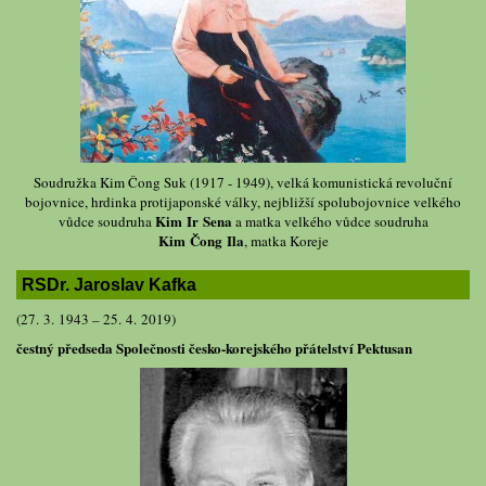
Soudružka Kim Čong Suk (1917 - 1949), velká komunistická revoluční
bojovnice, hrdinka protijaponské války, nejbližší spolubojovnice velkého
Kim Ir Sena
vůdce soudruha
a matka velkého vůdce soudruha
Kim Čong Ila
, matka Koreje
RSDr. Jaroslav Kafka
(27. 3. 1943 – 25. 4. 2019)
čestný předseda Společnosti česko-korejského přátelství Pektusan