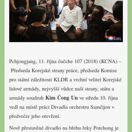
Pchjongjang, 11. října čučche 107 (2018) (KCNA) –
Předseda Korejské strany práce, předseda Komise
pro státní záležitosti KLDR a vrchní velitel Korejské
lidové armády, nejvyšší vůdce naší strany, státu a
Kim Čong Un
armády soudruh
ve středu 10. října
vedl na místě práci Divadla orchestru Samčijon v
předvečer jeho otevření.
Nově přestavěné divadlo na břehu řeky Potchong je