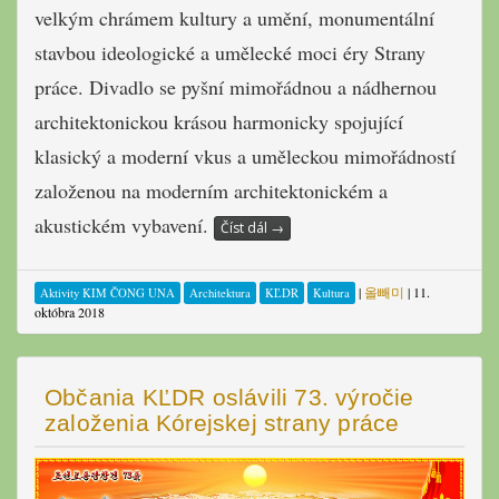
velkým chrámem kultury a umění, monumentální
stavbou ideologické a umělecké moci éry Strany
práce. Divadlo se pyšní mimořádnou a nádhernou
architektonickou krásou harmonicky spojující
klasický a moderní vkus a uměleckou mimořádností
založenou na moderním architektonickém a
akustickém vybavení.
Číst dál
→
|
올빼미
|
11.
Aktivity KIM ČONG UNA
Architektura
KĽDR
Kultura
októbra 2018
Občania KĽDR oslávili 73. výročie
založenia Kórejskej strany práce