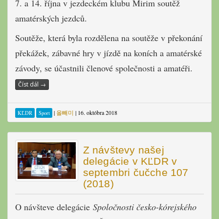
7. a 14. října v jezdeckém klubu Mirim soutěž
amatérských jezdců.
Soutěže, která byla rozdělena na soutěže v překonání
překážek, zábavné hry v jízdě na koních a amatérské
závody, se účastnili členové společnosti a amatéři.
Číst dál
→
|
올빼미
|
16. októbra 2018
KĽDR
Sport
Z návštevy našej
delegácie v KĽDR v
septembri čučche 107
(2018)
O návšteve delegácie
Spoločnosti česko-kórejského