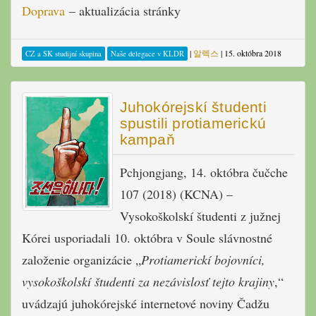
Doprava
– aktualizácia stránky
|
알렉스
|
15. októbra 2018
CZ a SK studijní skupina
Naše delegace v KLDR
Juhokórejskí študenti
spustili protiamerickú
kampaň
Pchjongjang, 14. októbra čučche
107 (2018) (KCNA) –
Vysokoškolskí študenti z južnej
Kórei usporiadali 10. októbra v Soule slávnostné
založenie organizácie „
Protiamerickí bojovníci,
vysokoškolskí študenti za nezávislosť tejto krajiny
,“
uvádzajú juhokórejské internetové noviny Čadžu