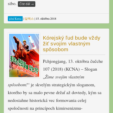
sibo.
Číst dál
→
|
알렉스
|
15. októbra 2018
jižní Korea
Kórejský ľud bude vždy
žiť svojím vlastným
spôsobom
Pchjongjang, 13. októbra čučche
107 (2018) (KCNA) – Slogan
„
Žime svojím vlastným
spôsobom!
“ je skvelým strategickým sloganom,
ktorého by sa malo pevne držať až dovtedy, kým sa
nedosiahne historická vec formovania celej
spoločnosti na princípoch kimirsenizmu-