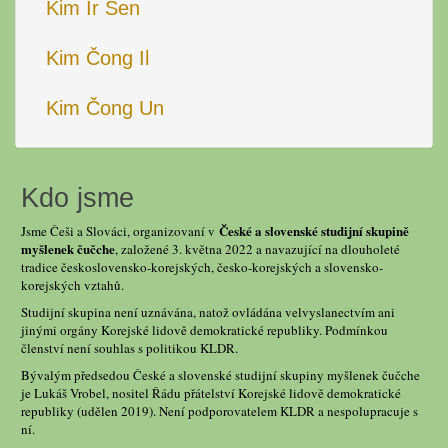
Kim Ir Sen
Kim Čong Il
Kim Čong Un
Kdo jsme
České a slovenské studijní skupině
Jsme Češi a Slováci, organizovaní v
myšlenek čučche
, založené 3. května 2022 a navazující na dlouholeté
tradice československo-korejských, česko-korejských a slovensko-
korejských vztahů.
Studijní skupina není uznávána, natož ovládána velvyslanectvím ani
jinými orgány Korejské lidově demokratické republiky. Podmínkou
členství není souhlas s politikou KLDR.
Bývalým předsedou České a slovenské studijní skupiny myšlenek čučche
je Lukáš Vrobel, nositel Řádu přátelství Korejské lidově demokratické
republiky (udělen 2019). Není podporovatelem KLDR a nespolupracuje s
ní.