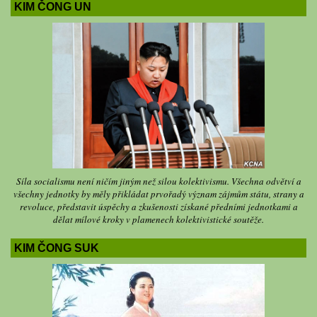
KIM ČONG UN
Síla socialismu není ničím jiným než silou kolektivismu. Všechna odvětví a
všechny jednotky by měly přikládat prvořadý význam zájmům státu, strany a
revoluce, představit úspěchy a zkušenosti získané předními jednotkami a
dělat mílové kroky v plamenech kolektivistické soutěže.
KIM ČONG SUK