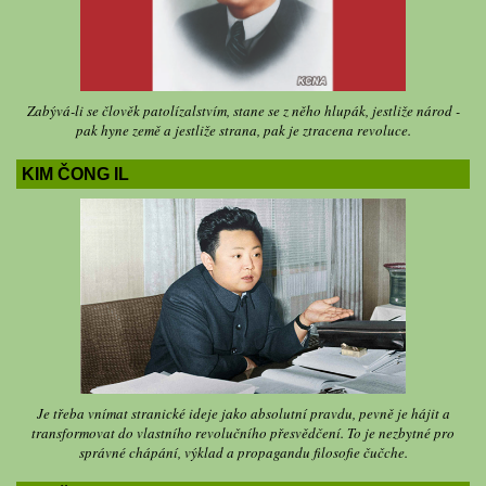
Zabývá-li se člověk patolízalstvím, stane se z něho hlupák, jestliže národ -
pak hyne země a jestliže strana, pak je ztracena revoluce.
KIM ČONG IL
Je třeba vnímat stranické ideje jako absolutní pravdu, pevně je hájit a
transformovat do vlastního revolučního přesvědčení. To je nezbytné pro
správné chápání, výklad a propagandu filosofie čučche.