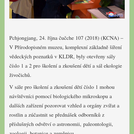
Pchjongjang, 24. října čučche 107 (2018) (KCNA) –
V Přírodopisném muzeu, komplexní základně šíření
vědeckých poznatků v KLDR, byly otevřeny sály
číslo 1 a 2 pro školení a zkoušení dětí a sál ekologie
živočichů.
V sále pro školení a zkoušení dětí číslo 1 mohou
návštěvníci pomocí biologického mikroskopu a
dalších zařízení pozorovat vzhled a orgány zvířat a
rostlin a zúčastnit se přednášek odborníků z
příslušných odvětví o astronomii, paleontologii,
zoologii, botanice a zeměpisu.