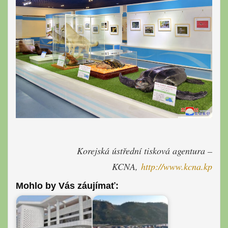
Korejská ústřední tisková agentura –
KCNA,
http://www.kcna.kp
Mohlo by Vás záujímať: