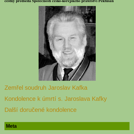
čestný předseda Společnosti česko-korejského přátelství Pektusan
Zemřel soudruh Jaroslav Kafka
Kondolence k úmrtí s. Jaroslava Kafky
Další doručené kondolence
Meta