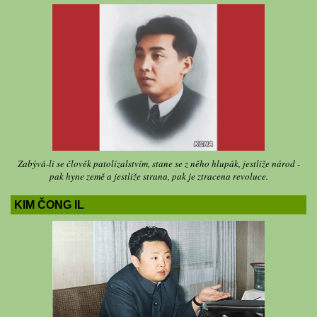
Zabývá-li se člověk patolízalstvím, stane se z něho hlupák, jestliže národ -
pak hyne země a jestliže strana, pak je ztracena revoluce.
KIM ČONG IL