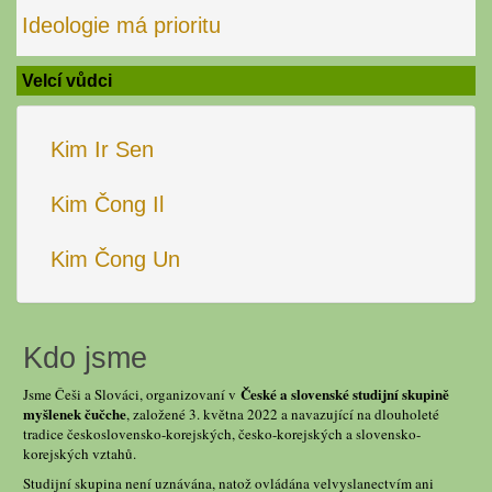
Ideologie má prioritu
Velcí vůdci
Kim Ir Sen
Kim Čong Il
Kim Čong Un
Kdo jsme
České a slovenské studijní skupině
Jsme Češi a Slováci, organizovaní v
myšlenek čučche
, založené 3. května 2022 a navazující na dlouholeté
tradice československo-korejských, česko-korejských a slovensko-
korejských vztahů.
Studijní skupina není uznávána, natož ovládána velvyslanectvím ani