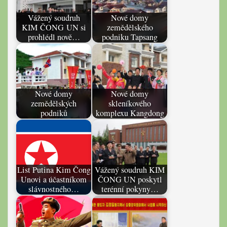
Vážený soudruh
Nové domy
KIM ČONG UN si
zemědělského
prohlédl nově…
podniku Tapsang
Nové domy
Nové domy
zemědělských
skleníkového
podniků
komplexu Kangdong
List Putina Kim Čong
Vážený soudruh KIM
Unovi a účastníkom
ČONG UN poskytl
slávnostného…
terénní pokyny…