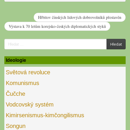
Hřbitov čínských lidových dobrovolníků přestavěn
Výstava k 70 letům korejsko-českých diplomatických styků
Search
Hledat
for:
Ideologie
Světová revoluce
Komunismus
Čučche
Vodcovský systém
Kimirsenismus-kimčongilismus
Songun