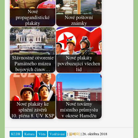
Nové
propagandistické
Nové poštovní
plakáty
známky
Slávnostné otvorenie
Nové plakáty
Pamätného múzea
povzbuzující všechen
bojových činov…
lid
Nové plakáty ke
Nové továrny
splnění závěrů
místního průmyslu
10. pléna 8. ÚV KSP
v okrese Hamdžu
|
올빼미
|
26. októbra 2018
KĽDR
Kultura
Věda
Vzdělávání