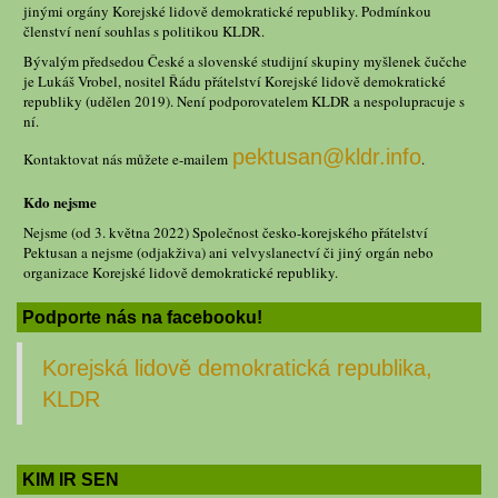
jinými orgány Korejské lidově demokratické republiky. Podmínkou
členství není souhlas s politikou KLDR.
Bývalým předsedou České a slovenské studijní skupiny myšlenek čučche
je Lukáš Vrobel, nositel Řádu přátelství Korejské lidově demokratické
republiky (udělen 2019). Není podporovatelem KLDR a nespolupracuje s
ní.
pektusan@kldr.info
Kontaktovat nás můžete e-mailem
.
Kdo nejsme
Nejsme (od 3. května 2022) Společnost česko-korejského přátelství
Pektusan a nejsme (odjakživa) ani velvyslanectví či jiný orgán nebo
organizace Korejské lidově demokratické republiky.
Podporte nás na facebooku!
Korejská lidově demokratická republika,
KLDR
KIM IR SEN