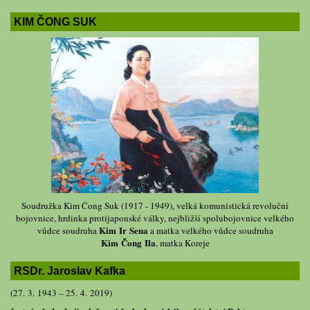
KIM ČONG SUK
Soudružka Kim Čong Suk (1917 - 1949), velká komunistická revoluční
bojovnice, hrdinka protijaponské války, nejbližší spolubojovnice velkého
Kim Ir Sena
vůdce soudruha
a matka velkého vůdce soudruha
Kim Čong Ila
, matka Koreje
RSDr. Jaroslav Kafka
(27. 3. 1943 – 25. 4. 2019)