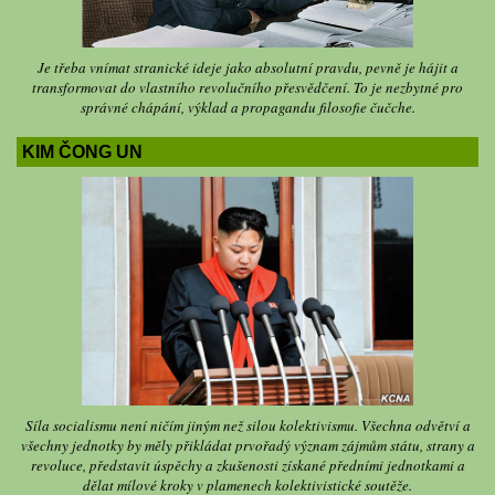
Je třeba vnímat stranické ideje jako absolutní pravdu, pevně je hájit a
transformovat do vlastního revolučního přesvědčení. To je nezbytné pro
správné chápání, výklad a propagandu filosofie čučche.
KIM ČONG UN
Síla socialismu není ničím jiným než silou kolektivismu. Všechna odvětví a
všechny jednotky by měly přikládat prvořadý význam zájmům státu, strany a
revoluce, představit úspěchy a zkušenosti získané předními jednotkami a
dělat mílové kroky v plamenech kolektivistické soutěže.