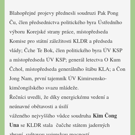
Blahopřejné projevy přednesli soudruzi Pak Pong
Ču, člen předsednictva politického byra Ústředního
výboru Korejské strany práce, místopředseda
Komise pro státní záležitosti KLDR a předseda
vlády; Čche T
e Bok, člen politického byra ÚV KSP
a místopředseda ÚV KSP; g
enerál letectva O Kum
Čchol, místopředseda generálního štábu KLA;
a Čon
Jong Nam, první tajemník ÚV Kimirsensko-
kimčongilského svazu mládeže.
Řečníci uvedli
, že díky energickému vedení a
neúnavné obětavosti a úsilí
Kim Čong
váženého nejvyššího vůdce soudruha
Una
se KLDR stala čučche státem jaderných
zbraní, světovou vojenskou mocností.