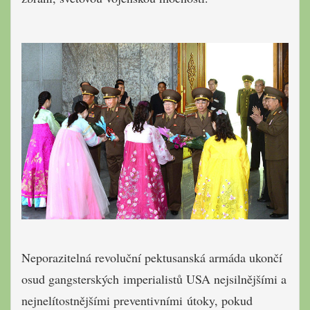
Neporazitelná revoluční pektusanská armáda ukončí
osud gangsterských imperialistů USA nejsilnějšími a
nejnelítostnějšími preventivními útoky, pokud