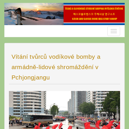
Skip
to
content
Toggle
navigatio
Vítání tvůrců vodíkové bomby a
armádně-lidové shromáždění v
Pchjongjangu