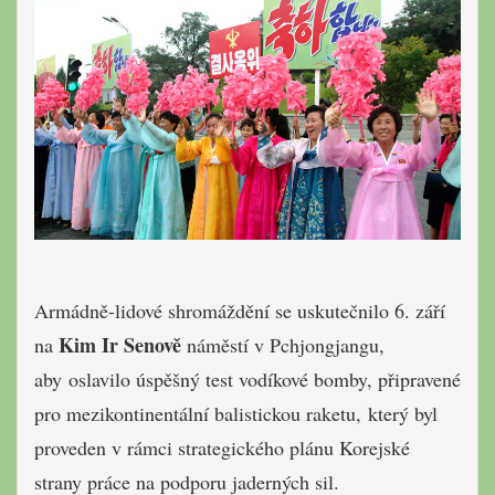
Armádně-lidové shromáždění se uskutečnilo 6. září
Kim Ir Senově
na
náměstí v Pchjongjangu
,
aby oslavilo úspěšný test vodíkové bomby, připravené
pro mezikontinentální balistickou raketu, který byl
proveden v rámci strategického plánu Korejské
strany práce na podporu jaderných sil.