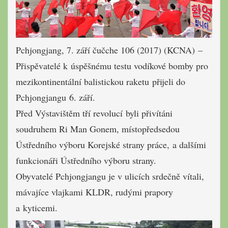
Pchjongjang, 7. září čučche 106 (2017) (KCNA) –
Přispěvatelé k úspěšnému testu vodíkové bomby pro
mezikontinentální balistickou raketu přijeli do
Pchjongjangu 6. září.
Před Výstavištěm tří revolucí byli přivítáni
soudruhem Ri Man Gonem, místopředsedou
Ústředního výboru Korejské strany práce, a dalšími
funkcionáři Ústředního výboru strany.
Obyvatelé Pchjongjangu je v ulicích srdečně vítali,
mávajíce vlajkami KLDR, rudými prapory
a kyticemi.