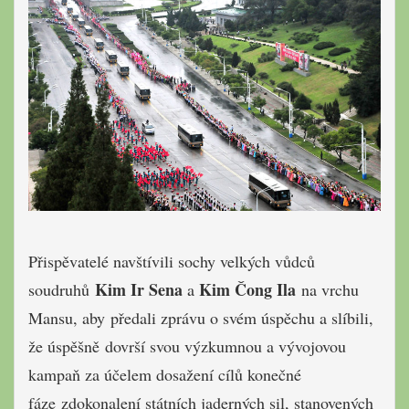
Přispěvatelé navštívili sochy velkých vůdců
Kim Ir Sena
Kim Čong Ila
soudruhů
a
na vrchu
Mansu, aby předali zprávu o svém úspěchu a slíbili,
že úspěšně dovrší svou výzkumnou a vývojovou
kampaň za účelem dosažení cílů konečné
fáze zdokonalení státních jaderných sil, stanovených