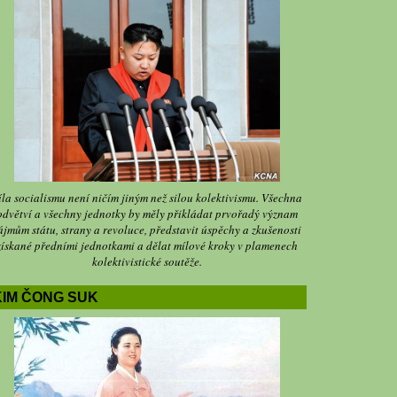
íla socialismu není ničím jiným než silou kolektivismu. Všechna
odvětví a všechny jednotky by měly přikládat prvořadý význam
ájmům státu, strany a revoluce, představit úspěchy a zkušenosti
získané předními jednotkami a dělat mílové kroky v plamenech
kolektivistické soutěže.
KIM ČONG SUK