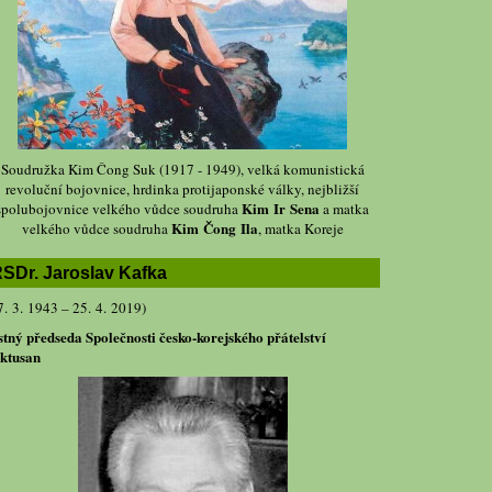
Soudružka Kim Čong Suk (1917 - 1949), velká komunistická
revoluční bojovnice, hrdinka protijaponské války, nejbližší
Kim Ir Sena
spolubojovnice velkého vůdce soudruha
a matka
Kim Čong Ila
velkého vůdce soudruha
, matka Koreje
SDr. Jaroslav Kafka
7. 3. 1943 – 25. 4. 2019)
stný předseda Společnosti česko-korejského přátelství
ktusan