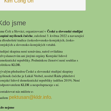
Kim Čong Un
Kdo jsme
České a slovenské studijní
sme Češi a Slováci, organizovaní v
kupině myšlenek čučche
, založené 3. května 2022 a navazující
a dlouholeté tradice československo-korejských, česko-
orejských a slovensko-korejských vztahů.
tudijní skupina není uznávána, natož ovládána
elvyslanectvím ani jinými orgány Korejské lidově
emokratické republiky. Podmínkou členství není souhlas s
olitikou KLDR.
ývalým předsedou České a slovenské studijní skupiny
yšlenek čučche je Lukáš Vrobel, nositel Řádu přátelství
orejské lidově demokratické republiky (udělen 2019). Není
odporovatelem KLDR a nespolupracuje s ní.
ontaktovat nás můžete e-
pektusan@kldr.info
ailem
.
do nejsme