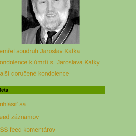
emřel soudruh Jaroslav Kafka
ondolence k úmrtí s. Jaroslava Kafky
alší doručené kondolence
eta
rihlásiť sa
eed záznamov
SS feed komentárov