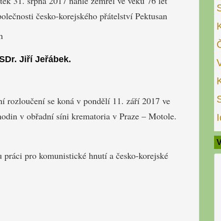
tek 31. srpna 2017 náhle zemřel ve věku 76 let
olečnosti česko-korejského přátelství Pektusan
h
SDr. Jiří Jeřábek.
í rozloučení se koná v pondělí 11. září 2017 ve
hodin v obřadní síni krematoria v Praze – Motole.
I
V
práci pro komunistické hnutí a česko-korejské