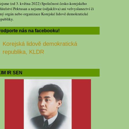
ejsme (od 3. května 2022) Společnost česko-korejského
řátelství Pektusan a nejsme (odjakživa) ani velvyslanectví či
iný orgán nebo organizace Korejské lidově demokratické
epubliky.
odporte nás na facebooku!
Korejská lidově demokratická
republika, KLDR
IM IR SEN