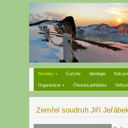
Skip
to
content
Novinky
Čučche
Ideologie
Kdo js
Organizácie
Členská prihláška
Veľvys
Zemřel soudruh Jiří Jeřábe