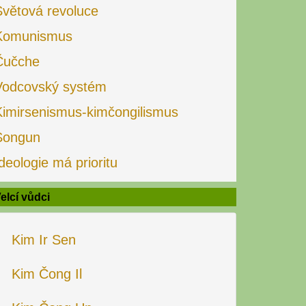
Světová revoluce
Komunismus
Čučche
Vodcovský systém
Kimirsenismus-kimčongilismus
Songun
deologie má prioritu
elcí vůdci
Kim Ir Sen
Kim Čong Il