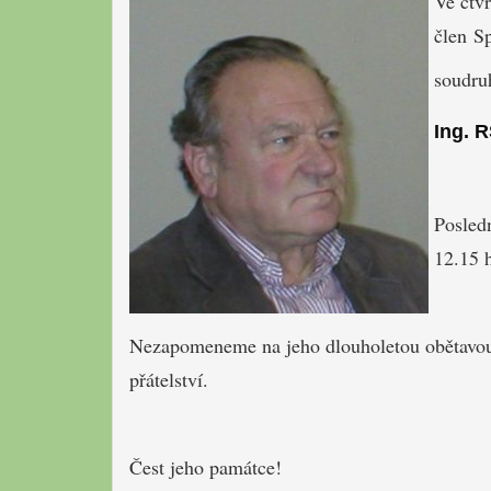
Ve čtvr
člen Sp
soudru
Ing. R
Posledn
12.15 
Nezapomeneme na jeho dlouholetou obětavou 
přátelství.
Čest jeho památce!