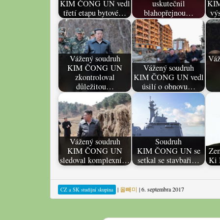
KIM ČONG UN vedl
uskutečnil
KI
třetí etapu bytové…
blahopřejnou…
vý
Vážený soudruh
Váž
KIM ČONG UN
Vážený soudruh
zkontroloval
KIM ČONG UN vedl
důležitou…
úsilí o obnovu…
Vážený soudruh
Soudruh
KIM ČONG UN
KIM ČONG UN se
Zem
sledoval komplexní…
setkal se stavbaři…
Ki 
|
올빼미
|
6. septembra 2017
CZ a SK studijní skupina