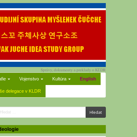
Správy, dokumenty a preklady o KĽDR
afie
Vojenstvo
Kultúra
English
še delegace v KLDR
earch
Hledat
or:
deologie