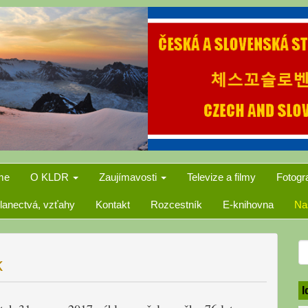
me
O KLDR
Zaujímavosti
Televize a filmy
Fotogr
lanectvá, vzťahy
Kontakt
Rozcestník
E-knihovna
Na
S
k
f
I