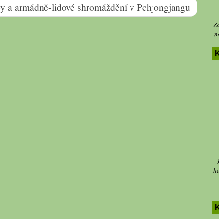
by a armádně-lidové shromáždění v Pchjongjangu
Za
n
K
há