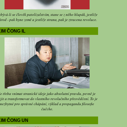
bývá-li se člověk patolízalstvím, stane se z něho hlupák, jestliže
árod - pak hyne země a jestliže strana, pak je ztracena revoluce.
IM ČONG IL
Je třeba vnímat stranické ideje jako absolutní pravdu, pevně je
jit a transformovat do vlastního revolučního přesvědčení. To je
nezbytné pro správné chápání, výklad a propagandu filosofie
čučche.
KIM ČONG UN