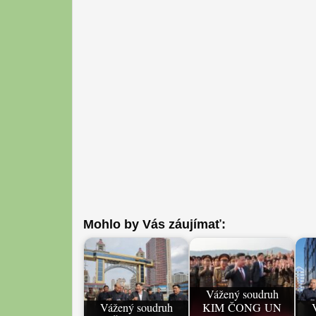
Mohlo by Vás záujímať:
Vážený soudruh
Vážený soudruh
KIM ČONG UN