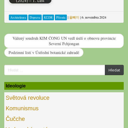
(2024) – 1. část
|
올빼미
|
6. novembra 2024
Architektura
Doprava
KĽDR
Příroda
Vážený soudruh KIM ČONG UN vedl úsilí o obnovu provincie
Severní Pchjongan
Podzimní listí v Ústřední botanické zahradě
Search
Hledat
for:
Ideologie
Světová revoluce
Komunismus
Čučche