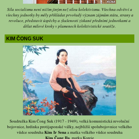
Síla socialismu není ničím jiným než silou kolektivismu. Všechna odvětví a
všechny jednotky by měly přikládat prvořadý význam zájmům státu, strany a
revoluce, představit úspěchy a zkušenosti získané předními jednotkami a
dělat mílové kroky v plamenech kolektivistické soutěže.
KIM ČONG SUK
Soudružka Kim Čong Suk (1917 - 1949), velká komunistická revoluční
bojovnice, hrdinka protijaponské války, nejbližší spolubojovnice velkého
Kim Ir Sena
vůdce soudruha
a matka velkého vůdce soudruha
Kim Čong Ila
, matka Koreje