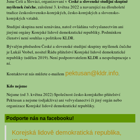
České a slovenské studijní skupině
Jsme Češi a Slováci, organizovaní v
myšlenek čučche
, založené 3. května 2022 a navazující na dlouholeté
tradice československo-korejských, česko-korejských a slovensko-
korejských vztahů.
Studijní skupina není uznávána, natož ovládána velvyslanectvím ani
jinými orgány Korejské lidově demokratické republiky. Podmínkou
členství není souhlas s politikou KLDR.
Bývalým předsedou České a slovenské studijní skupiny myšlenek čučche
je Lukáš Vrobel, nositel Řádu přátelství Korejské lidově demokratické
republiky (udělen 2019). Není podporovatelem KLDR a nespolupracuje s
ní.
pektusan@kldr.info
Kontaktovat nás můžete e-mailem
.
Kdo nejsme
Nejsme (od 3. května 2022) Společnost česko-korejského přátelství
Pektusan a nejsme (odjakživa) ani velvyslanectví či jiný orgán nebo
organizace Korejské lidově demokratické republiky.
Podporte nás na facebooku!
Korejská lidově demokratická republika,