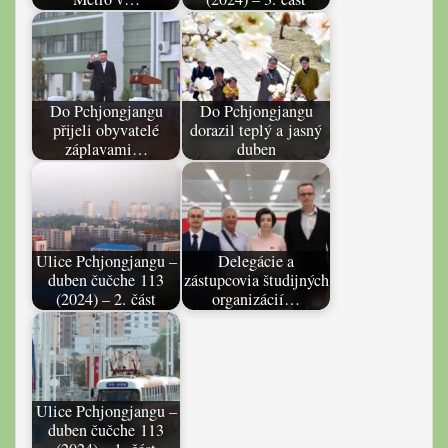
Do Pchjongjangu
Do Pchjongjangu
přijeli obyvatelé
dorazil teplý a jasný
záplavami…
duben
Ulice Pchjongjangu –
Delegácie a
duben čučche 113
zástupcovia študijných
(2024) – 2. část
organizácií…
Ulice Pchjongjangu –
duben čučche 113