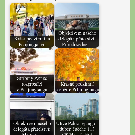
Objektivem našeho
Krása podzimního
delegáta přátelství:
Pchjongjangu
Přírodovědné…
Stříbrný svět se
rozprostřel
Krásné podzimní
v Pchjongjangu
scenérie Pchjongjangu
Objektivem našeho
Ulice Pchjongjangu –
delegáta přátelství:
duben čučche 113
Metro v…
(2024) – 3. část