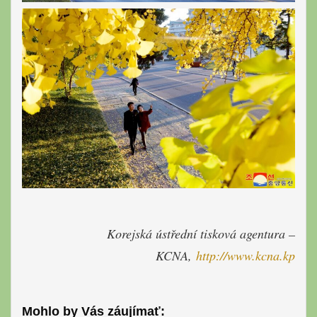
Korejská ústřední tisková agentura –
KCNA,
http://www.
kcna.kp
Mohlo by Vás záujímať: