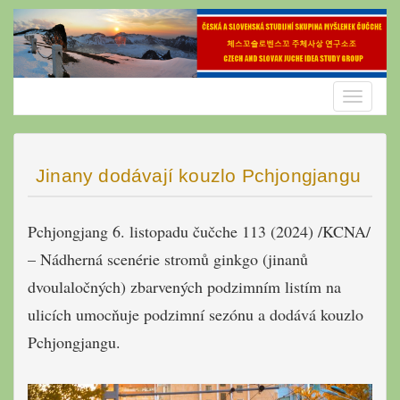
Skip
to
content
Toggle
navigatio
Jinany dodávají kouzlo Pchjongjangu
Pchjongjang 6. listopadu čučche 113 (2024) /KCNA/
– Nádherná scenérie stromů ginkgo (jinanů
dvoulaločných) zbarvených podzimním listím na
ulicích umocňuje podzimní sezónu a dodává kouzlo
Pchjongjangu.