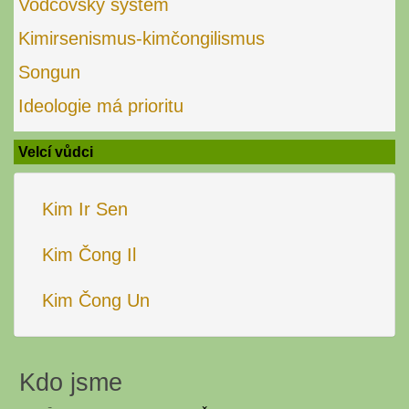
Vodcovský systém
Kimirsenismus-kimčongilismus
Songun
Ideologie má prioritu
Velcí vůdci
Kim Ir Sen
Kim Čong Il
Kim Čong Un
Kdo jsme