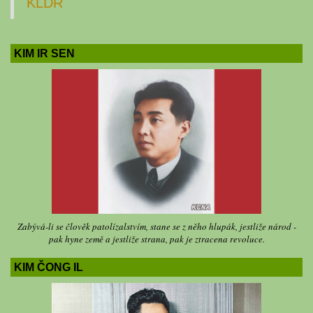
KLDR
KIM IR SEN
Zabývá-li se člověk patolízalstvím, stane se z něho hlupák, jestliže národ -
pak hyne země a jestliže strana, pak je ztracena revoluce.
KIM ČONG IL