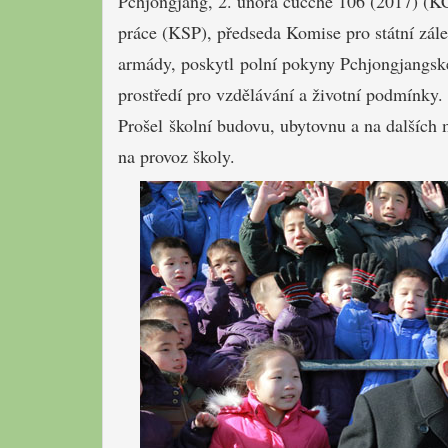
Pchjongjang, 2. února čučche 106 (2017) (
práce (KSP), předseda Komise pro státní zále
armády, poskytl polní pokyny Pchjongjangské 
prostředí pro vzdělávání a životní podmínky.
Prošel školní budovu, ubytovnu a na dalších 
na provoz školy.