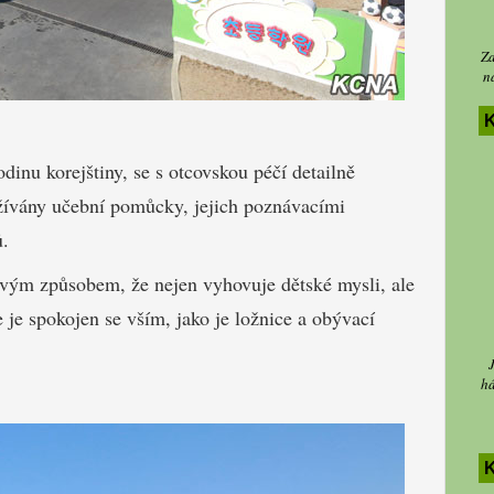
Za
n
K
inu korejštiny, se s otcovskou péčí detailně
oužívány učební pomůcky, jejich poznávacími
ů.
vým způsobem, že nejen vyhovuje dětské mysli, ale
 je spokojen se vším, jako je ložnice a obývací
há