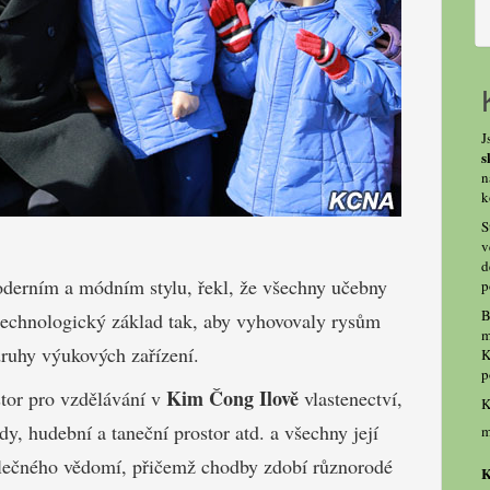
J
s
n
k
S
v
d
oderním a módním stylu, řekl, že všechny učebny
p
B
technologický základ tak, aby vyhovovaly rysům
m
ruhy výukových zařízení.
K
p
Kim Čong Ilově
tor pro vzdělávání v
vlastenectví,
K
dy, hudební a taneční prostor atd. a všechny její
m
polečného vědomí, přičemž chodby zdobí různorodé
K