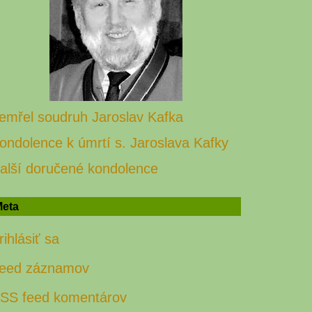
emřel soudruh Jaroslav Kafka
ondolence k úmrtí s. Jaroslava Kafky
alší doručené kondolence
eta
rihlásiť sa
eed záznamov
SS feed komentárov