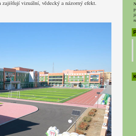
a zajišťují vizuální, vědecký a názorný efekt.
N
p
j
r
P
K