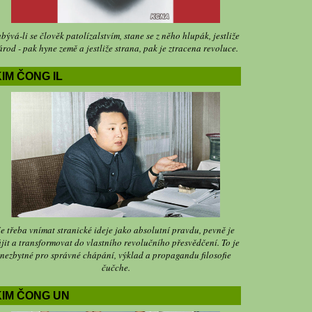
bývá-li se člověk patolízalstvím, stane se z něho hlupák, jestliže
árod - pak hyne země a jestliže strana, pak je ztracena revoluce.
IM ČONG IL
Je třeba vnímat stranické ideje jako absolutní pravdu, pevně je
jit a transformovat do vlastního revolučního přesvědčení. To je
nezbytné pro správné chápání, výklad a propagandu filosofie
čučche.
KIM ČONG UN