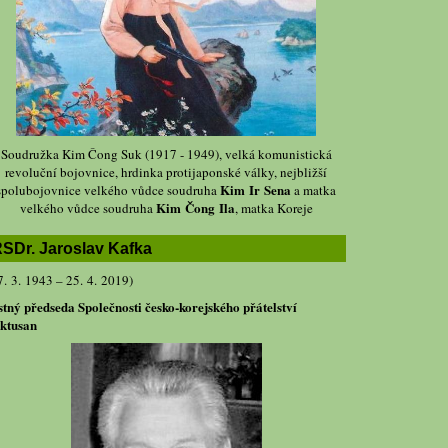
Soudružka Kim Čong Suk (1917 - 1949), velká komunistická
revoluční bojovnice, hrdinka protijaponské války, nejbližší
Kim Ir Sena
spolubojovnice velkého vůdce soudruha
a matka
Kim Čong Ila
velkého vůdce soudruha
, matka Koreje
SDr. Jaroslav Kafka
7. 3. 1943 – 25. 4. 2019)
stný předseda Společnosti česko-korejského přátelství
ktusan