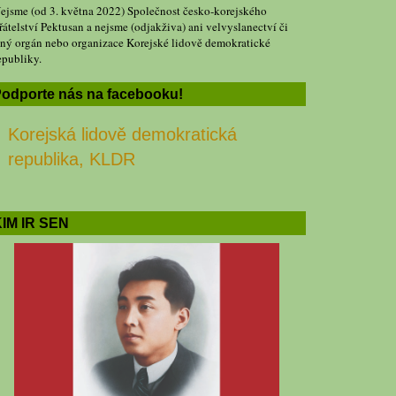
ejsme (od 3. května 2022) Společnost česko-korejského
řátelství Pektusan a nejsme (odjakživa) ani velvyslanectví či
iný orgán nebo organizace Korejské lidově demokratické
epubliky.
odporte nás na facebooku!
Korejská lidově demokratická
republika, KLDR
IM IR SEN