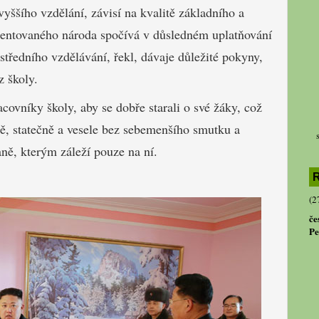
yššího vzdělání, závisí na kvalitě základního a
alentovaného národa spočívá v důsledném uplatňování
středního vzdělávání, řekl, dávaje důležité pokyny,
z školy.
ovníky školy, aby se dobře starali o své žáky, což
ě, statečně a vesele bez sebemenšího smutku a
raně, kterým záleží pouze na ní.
R
(2
če
Pe