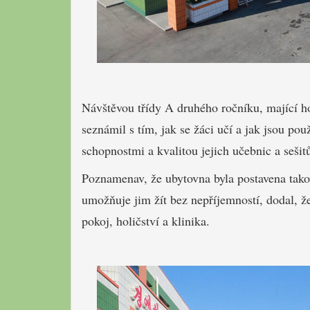
Návštěvou třídy A druhého ročníku, mající hod
seznámil s tím, jak se žáci učí a jak jsou p
schopnostmi a kvalitou jejich učebnic a sešit
Poznamenav, že ubytovna byla postavena tako
umožňuje jim žít bez nepříjemností, dodal, že
pokoj, holičství a klinika.