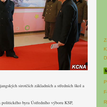
Z
K
D
M
P
angských sirotčích základních a středních škol a
F
R
 politického byra Ústředního výboru KSP,