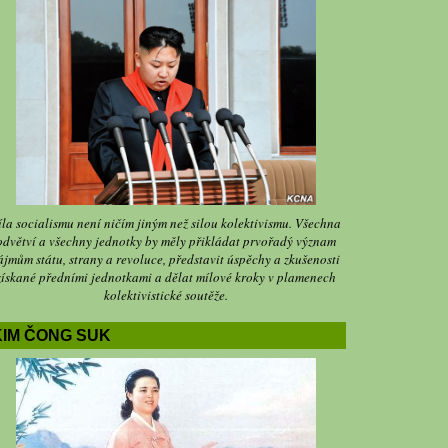
íla socialismu není ničím jiným než silou kolektivismu. Všechna
odvětví a všechny jednotky by měly přikládat prvořadý význam
ájmům státu, strany a revoluce, představit úspěchy a zkušenosti
získané předními jednotkami a dělat mílové kroky v plamenech
kolektivistické soutěže.
KIM ČONG SUK