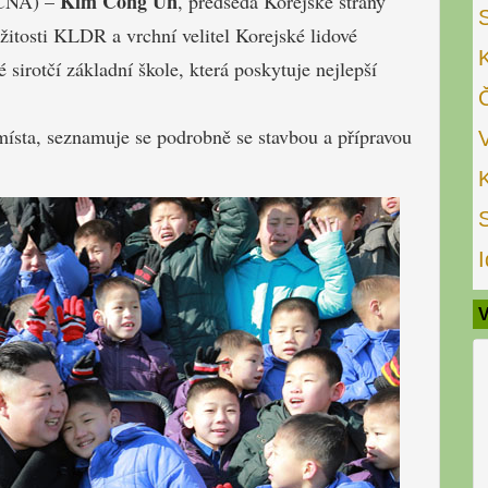
Kim Čong Un
KCNA) –
, předseda Korejské strany
žitosti KLDR a vrchní velitel Korejské lidové
sirotčí základní škole, která poskytuje nejlepší
místa, seznamuje se podrobně se stavbou a přípravou
I
V