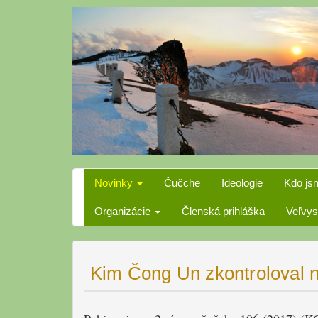
Skip
to
content
Novinky
Čučche
Ideologie
Kdo js
Organizácie
Členská prihláška
Veľvys
Kim Čong Un zkontroloval n