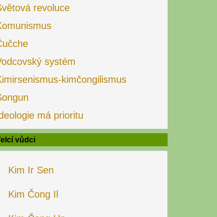
Světová revoluce
Komunismus
Čučche
Vodcovský systém
Kimirsenismus-kimčongilismus
Songun
deologie má prioritu
elcí vůdci
Kim Ir Sen
Kim Čong Il