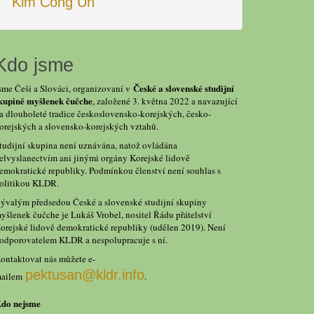
Kim Čong Un
Kdo jsme
České a slovenské studijní
sme Češi a Slováci, organizovaní v
kupině myšlenek čučche
, založené 3. května 2022 a navazující
a dlouholeté tradice československo-korejských, česko-
orejských a slovensko-korejských vztahů.
tudijní skupina není uznávána, natož ovládána
elvyslanectvím ani jinými orgány Korejské lidově
emokratické republiky. Podmínkou členství není souhlas s
olitikou KLDR.
ývalým předsedou České a slovenské studijní skupiny
yšlenek čučche je Lukáš Vrobel, nositel Řádu přátelství
orejské lidově demokratické republiky (udělen 2019). Není
odporovatelem KLDR a nespolupracuje s ní.
ontaktovat nás můžete e-
pektusan@kldr.info
ailem
.
do nejsme