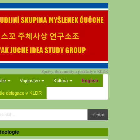
Správy, dokumenty a preklady o KĽDR
afie
Vojenstvo
Kultúra
English
še delegace v KLDR
earch
Hledat
or:
deologie