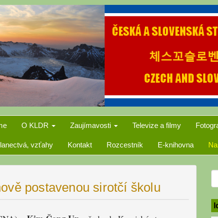
me
O KLDR
Zaujímavosti
Televize a filmy
Fotogr
lanectvá, vzťahy
Kontakt
Rozcestník
E-knihovna
Na
S
ově postavenou sirotčí školu
f
I