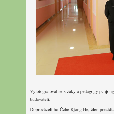
Vyfotografoval se s žáky a pedagogy pchjongj
budovateli.
Doprovázeli ho Čche Rjong He, člen prezídia