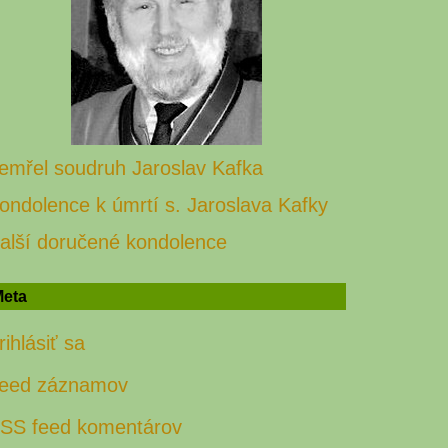
emřel soudruh Jaroslav Kafka
ondolence k úmrtí s. Jaroslava Kafky
alší doručené kondolence
eta
rihlásiť sa
eed záznamov
SS feed komentárov