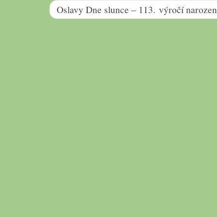
Oslavy Dne slunce – 113. výročí naroz