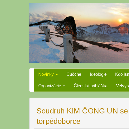
Skip
to
content
Novinky
Čučche
Ideologie
Kdo js
Organizácie
Členská prihláška
Veľvys
Soudruh KIM ČONG UN se se
torpédoborce