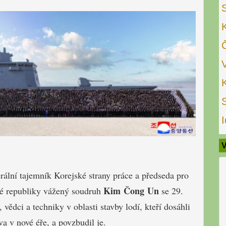
I
V
lní tajemník Korejské strany práce a předseda pro
Kim Čong Un
cké republiky vážený soudruh
se 29.
ědci a techniky v oblasti stavby lodí, kteří dosáhli
 v nové éře, a povzbudil je.