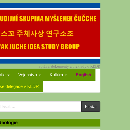
Správy, dokumenty a preklady o KĽDR
afie
Vojenstvo
Kultúra
English
še delegace v KLDR
earch
Hledat
or:
deologie