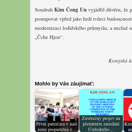
Kim Čong Un
Soudruh
vyjádřil důvěru, že 
postupovat vpřed jako hrdí tvůrci budoucnost
modernizaci loďařského průmyslu, a nechal s
„Čche Hjon“.
Korejská ú
Mohlo by Vás záujímať:
Závěrečný projev na
První paterčata v naší
plenárním zasedání
Kim
zemi propuštěna z…
Ústředního…
ne