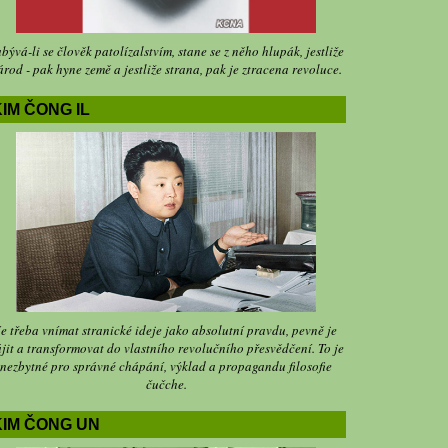
bývá-li se člověk patolízalstvím, stane se z něho hlupák, jestliže
árod - pak hyne země a jestliže strana, pak je ztracena revoluce.
IM ČONG IL
Je třeba vnímat stranické ideje jako absolutní pravdu, pevně je
jit a transformovat do vlastního revolučního přesvědčení. To je
nezbytné pro správné chápání, výklad a propagandu filosofie
čučche.
KIM ČONG UN