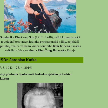
Soudružka Kim Čong Suk (1917 - 1949), velká komunistická
revoluční bojovnice, hrdinka protijaponské války, nejbližší
Kim Ir Sena
spolubojovnice velkého vůdce soudruha
a matka
Kim Čong Ila
velkého vůdce soudruha
, matka Koreje
SDr. Jaroslav Kafka
7. 3. 1943 – 25. 4. 2019)
stný předseda Společnosti česko-korejského přátelství
ktusan