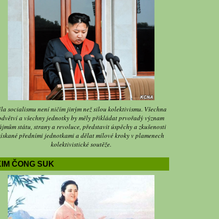
íla socialismu není ničím jiným než silou kolektivismu. Všechna
odvětví a všechny jednotky by měly přikládat prvořadý význam
ájmům státu, strany a revoluce, představit úspěchy a zkušenosti
získané předními jednotkami a dělat mílové kroky v plamenech
kolektivistické soutěže.
KIM ČONG SUK