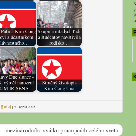
N
p
j
r
t Putina Kim Čong
Skupina mladých ľudí
P
ovi a účastníkom
a študentov navštívila
slávnostného…
rodisko…
lavy Dne slunce -
K
. výročí narození
Stručný životopis
KIM IR SENA
Kim Čong Una
|
올빼미
|
30. apríla 2025
 – mezinárodního svátku pracujících celého světa