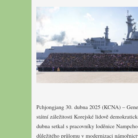
Pchjongjang 30. dubna 2025 (KCNA) – Generá
státní záležitosti Korejské lidově demokrati
dubna setkal s pracovníky loděnice Nampcho, v
důležitého průlomu v modernizaci námořnictva