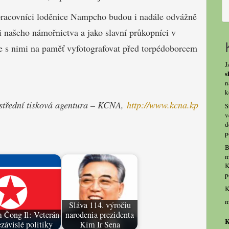
pracovníci loděnice Nampcho budou i nadále odvážně
i našeho námořnictva a jako slavní průkopníci v
e s nimi na paměť vyfotografovat před torpédoborcem
J
s
n
k
střední tisková agentura – KCNA,
http://www.
kcna.kp
S
v
d
p
B
m
K
p
K
m
Sláva 114. výročiu
 Čong Il: Veterán
narodenia prezidenta
K
závislé politiky
Kim Ir Sena