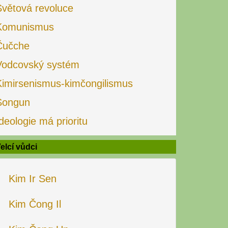
Světová revoluce
Komunismus
Čučche
Vodcovský systém
Kimirsenismus-kimčongilismus
Songun
deologie má prioritu
elcí vůdci
Kim Ir Sen
Kim Čong Il