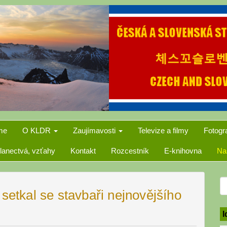
me
O KLDR
Zaujímavosti
Televize a filmy
Fotogr
lanectvá, vzťahy
Kontakt
Rozcestník
E-knihovna
Na
S
tkal se stavbaři nejnovějšího
f
I