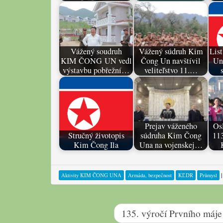
Vážený soudruh
Vážený súdruh Kim
Lis
KIM ČONG UN vedl
Čong Un navštívil
Un
výstavbu pobřežní…
veliteľstvo 11.…
Prejav váženého
Os
Stručný životopis
súdruha Kim Čong
113
Kim Čong Ila
Una na vojenskej…
Aktivity KIM ČONG UNA
Armáda, bezpečnost
KĽDR
Průmysl
135. výročí Prvního máje