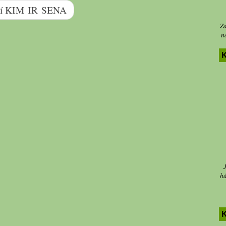
ení KIM IR SENA
Za
n
K
há