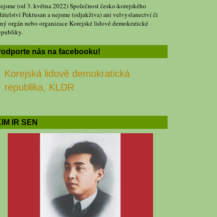
ejsme (od 3. května 2022) Společnost česko-korejského
řátelství Pektusan a nejsme (odjakživa) ani velvyslanectví či
iný orgán nebo organizace Korejské lidově demokratické
epubliky.
odporte nás na facebooku!
Korejská lidově demokratická
republika, KLDR
IM IR SEN