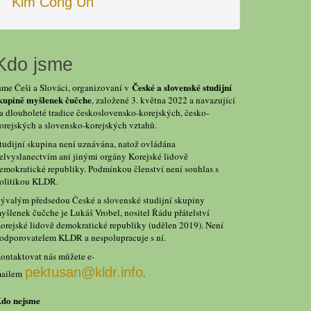
Kim Čong Un
Kdo jsme
České a slovenské studijní
sme Češi a Slováci, organizovaní v
kupině myšlenek čučche
, založené 3. května 2022 a navazující
a dlouholeté tradice československo-korejských, česko-
orejských a slovensko-korejských vztahů.
tudijní skupina není uznávána, natož ovládána
elvyslanectvím ani jinými orgány Korejské lidově
emokratické republiky. Podmínkou členství není souhlas s
olitikou KLDR.
ývalým předsedou České a slovenské studijní skupiny
yšlenek čučche je Lukáš Vrobel, nositel Řádu přátelství
orejské lidově demokratické republiky (udělen 2019). Není
odporovatelem KLDR a nespolupracuje s ní.
ontaktovat nás můžete e-
pektusan@kldr.info
ailem
.
do nejsme