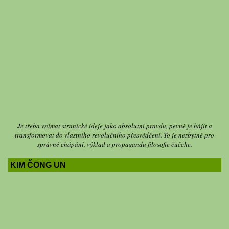
Je třeba vnímat stranické ideje jako absolutní pravdu, pevně je hájit a
transformovat do vlastního revolučního přesvědčení. To je nezbytné pro
správné chápání, výklad a propagandu filosofie čučche.
KIM ČONG UN