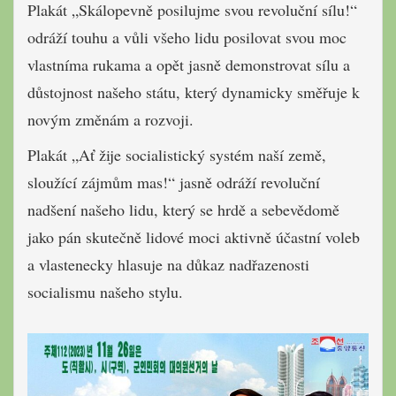
Plakát „Skálopevně posilujme svou revoluční sílu!“
odráží touhu a vůli všeho lidu posilovat svou moc
vlastníma rukama a opět jasně demonstrovat sílu a
důstojnost našeho státu, který dynamicky směřuje k
novým změnám a rozvoji.
Plakát „Ať žije socialistický systém naší země,
sloužící zájmům mas!“ jasně odráží revoluční
nadšení našeho lidu, který se hrdě a sebevědomě
jako pán skutečně lidové moci aktivně účastní voleb
a vlastenecky hlasuje na důkaz nadřazenosti
socialismu našeho stylu.