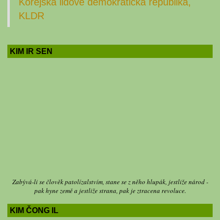
Korejská lidově demokratická republika,
KLDR
KIM IR SEN
Zabývá-li se člověk patolízalstvím, stane se z něho hlupák, jestliže národ -
pak hyne země a jestliže strana, pak je ztracena revoluce.
KIM ČONG IL