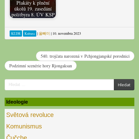
Plakáty k plnění
úkolů 19. zasedání
politbyra 8. ÚV KSP
|
올빼미
|
10. novembra 2023
KĽDR
Kultura
540. trojčata narozená v Pchjongjangské porodnici
Podzimní scenérie hory Rjongaksan
Search
Hledat
for:
Ideologie
Světová revoluce
Komunismus
Čučche