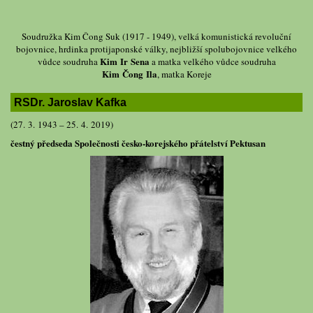
Soudružka Kim Čong Suk (1917 - 1949), velká komunistická revoluční
bojovnice, hrdinka protijaponské války, nejbližší spolubojovnice velkého
Kim Ir Sena
vůdce soudruha
a matka velkého vůdce soudruha
Kim Čong Ila
, matka Koreje
RSDr. Jaroslav Kafka
(27. 3. 1943 – 25. 4. 2019)
čestný předseda Společnosti česko-korejského přátelství Pektusan