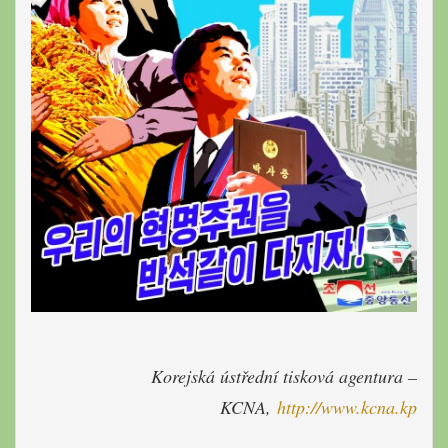
Korejská ústřední tisková agentur
a –
KCNA,
http://www.kcna.kp