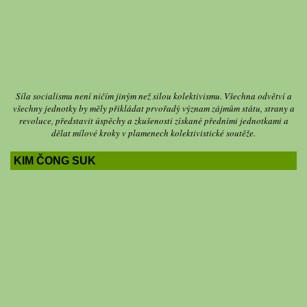
Síla socialismu není ničím jiným než silou kolektivismu. Všechna odvětví a
všechny jednotky by měly přikládat prvořadý význam zájmům státu, strany a
revoluce, představit úspěchy a zkušenosti získané předními jednotkami a
dělat mílové kroky v plamenech kolektivistické soutěže.
KIM ČONG SUK