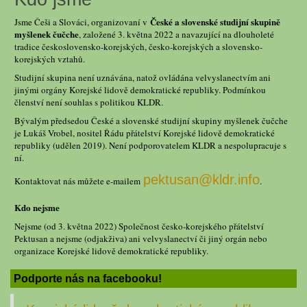
České a slovenské studijní skupině
Jsme Češi a Slováci, organizovaní v
myšlenek čučche
, založené 3. května 2022 a navazující na dlouholeté
tradice československo-korejských, česko-korejských a slovensko-
korejských vztahů.
Studijní skupina není uznávána, natož ovládána velvyslanectvím ani
jinými orgány Korejské lidově demokratické republiky. Podmínkou
členství není souhlas s politikou KLDR.
Bývalým předsedou České a slovenské studijní skupiny myšlenek čučche
je Lukáš Vrobel, nositel Řádu přátelství Korejské lidově demokratické
republiky (udělen 2019). Není podporovatelem KLDR a nespolupracuje s
ní.
pektusan@kldr.info
Kontaktovat nás můžete e-mailem
.
Kdo nejsme
Nejsme (od 3. května 2022) Společnost česko-korejského přátelství
Pektusan a nejsme (odjakživa) ani velvyslanectví či jiný orgán nebo
organizace Korejské lidově demokratické republiky.
Podporte nás na facebooku!