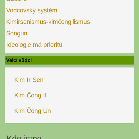
Vodcovský systém
Kimirsenismus-kimčongilismus
Songun
Ideologie má prioritu
Velcí vůdci
Kim Ir Sen
Kim Čong Il
Kim Čong Un
Kdo jsme