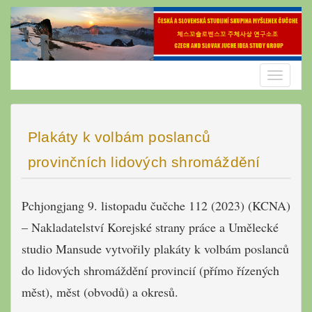
Skip
to
content
Toggle
navigatio
Plakáty k volbám poslanců
provinčních lidových shromáždění
Pchjongjang 9. listopadu čučche 112 (2023) (KCNA)
– Nakladatelství Korejské strany práce a Umělecké
studio Mansude vytvořily plakáty k volbám poslanců
do lidových shromáždění provincií (přímo řízených
měst), měst (obvodů) a okresů.