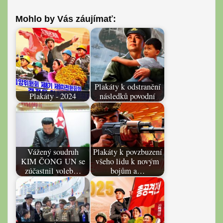
Mohlo by Vás záujímať:
Plakáty k odstranění
Plakáty - 2024
následků povodní
Vážený soudruh
Plakáty k povzbuzení
KIM ČONG UN se
všeho lidu k novým
zúčastnil voleb…
bojům a…