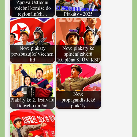
Zpráva Ústřední
volební komise do
regionálních…
Plakáty - 2025
Nové plakáty
Nové plakáty ke
povzbuzující všechen
splnění závěrů
lid
10. pléna 8. ÚV KSP
Nové
Plakáty ke 2. festivalu
propagandistické
lidového umění
plakáty