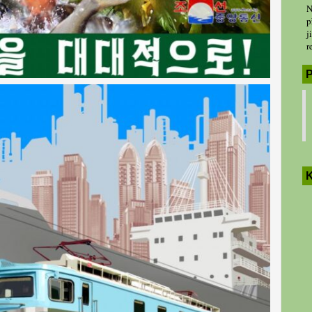
N
p
j
r
P
K