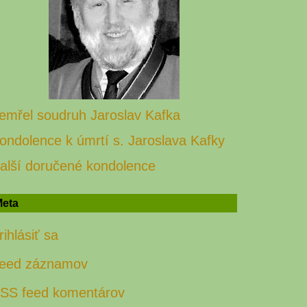
emřel soudruh Jaroslav Kafka
ondolence k úmrtí s. Jaroslava Kafky
alší doručené kondolence
eta
rihlásiť sa
eed záznamov
SS feed komentárov