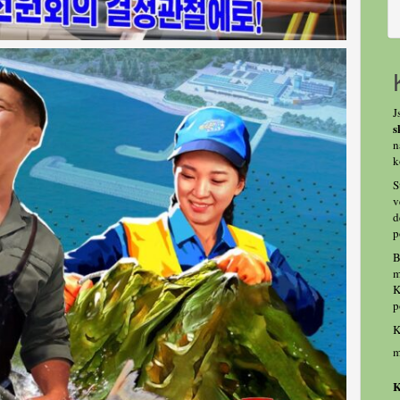
J
s
n
k
S
v
d
p
B
m
K
p
K
m
K