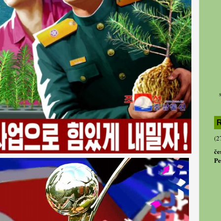
R
(2
če
Pe