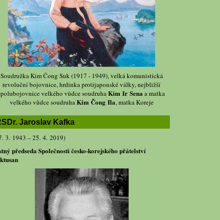
Soudružka Kim Čong Suk (1917 - 1949), velká komunistická
revoluční bojovnice, hrdinka protijaponské války, nejbližší
Kim Ir Sena
spolubojovnice velkého vůdce soudruha
a matka
Kim Čong Ila
velkého vůdce soudruha
, matka Koreje
SDr. Jaroslav Kafka
7. 3. 1943 – 25. 4. 2019)
stný předseda Společnosti česko-korejského přátelství
ktusan