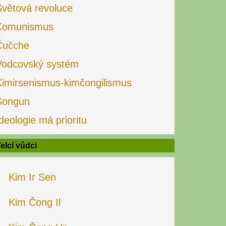
Světová revoluce
Komunismus
Čučche
Vodcovský systém
Kimirsenismus-kimčongilismus
Songun
deologie má prioritu
elcí vůdci
Kim Ir Sen
Kim Čong Il