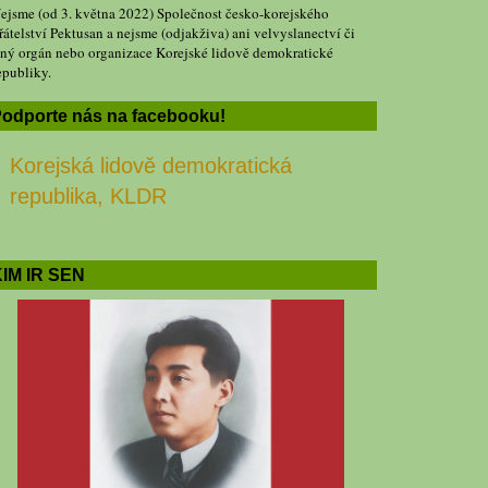
ejsme (od 3. května 2022) Společnost česko-korejského
řátelství Pektusan a nejsme (odjakživa) ani velvyslanectví či
iný orgán nebo organizace Korejské lidově demokratické
epubliky.
odporte nás na facebooku!
Korejská lidově demokratická
republika, KLDR
IM IR SEN