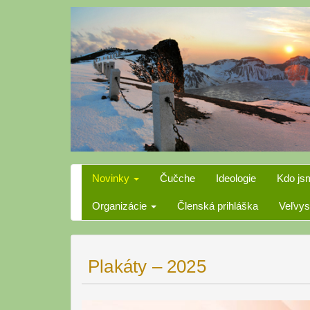
Skip
to
content
Novinky
Čučche
Ideologie
Kdo js
Organizácie
Členská prihláška
Veľvys
Plakáty – 2025