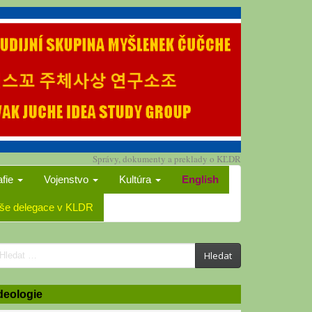
Správy, dokumenty a preklady o KĽDR
afie
Vojenstvo
Kultúra
English
še delegace v KLDR
earch
Hledat
or:
deologie