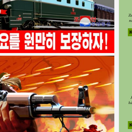
Za
n
K
há