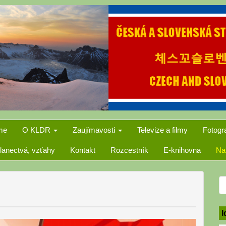
me
O KLDR
Zaujímavosti
Televize a filmy
Fotogr
lanectvá, vzťahy
Kontakt
Rozcestník
E-knihovna
Na
S
f
I