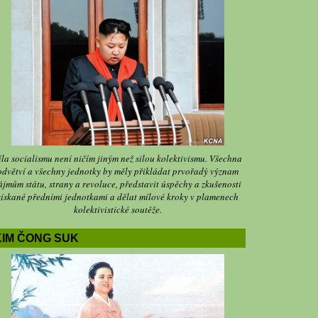
íla socialismu není ničím jiným než silou kolektivismu. Všechna
odvětví a všechny jednotky by měly přikládat prvořadý význam
ájmům státu, strany a revoluce, představit úspěchy a zkušenosti
získané předními jednotkami a dělat mílové kroky v plamenech
kolektivistické soutěže.
KIM ČONG SUK