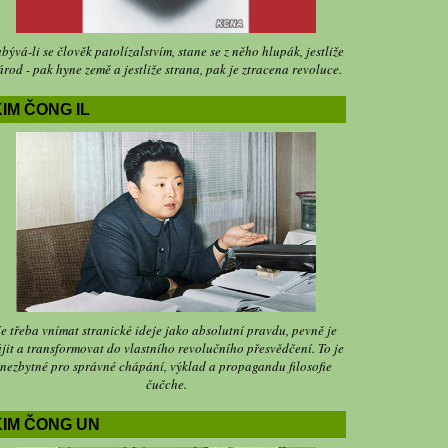
bývá-li se člověk patolízalstvím, stane se z něho hlupák, jestliže
árod - pak hyne země a jestliže strana, pak je ztracena revoluce.
IM ČONG IL
Je třeba vnímat stranické ideje jako absolutní pravdu, pevně je
jit a transformovat do vlastního revolučního přesvědčení. To je
nezbytné pro správné chápání, výklad a propagandu filosofie
čučche.
KIM ČONG UN