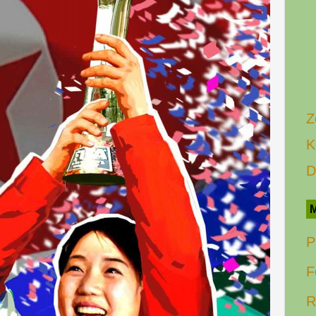
Z
K
D
M
P
F
R