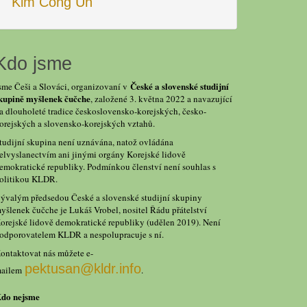
Kim Čong Un
Kdo jsme
České a slovenské studijní
sme Češi a Slováci, organizovaní v
kupině myšlenek čučche
, založené 3. května 2022 a navazující
a dlouholeté tradice československo-korejských, česko-
orejských a slovensko-korejských vztahů.
tudijní skupina není uznávána, natož ovládána
elvyslanectvím ani jinými orgány Korejské lidově
emokratické republiky. Podmínkou členství není souhlas s
olitikou KLDR.
ývalým předsedou České a slovenské studijní skupiny
yšlenek čučche je Lukáš Vrobel, nositel Řádu přátelství
orejské lidově demokratické republiky (udělen 2019). Není
odporovatelem KLDR a nespolupracuje s ní.
ontaktovat nás můžete e-
pektusan@kldr.info
ailem
.
do nejsme