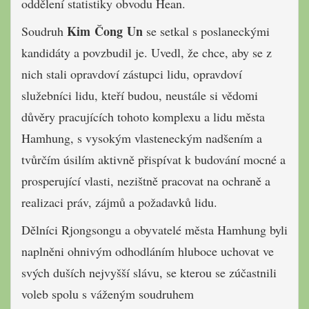
oddělení statistiky obvodu Hean.
Kim Čong Un
Soudruh
se setkal s poslaneckými
kandidáty a povzbudil je. Uvedl, že chce, aby se z
nich stali opravdoví zástupci lidu, opravdoví
služebníci lidu, kteří budou, neustále si vědomi
důvěry pracujících tohoto komplexu a lidu města
Hamhung, s vysokým vlasteneckým nadšením a
tvůrčím úsilím aktivně přispívat k budování mocné a
prosperující vlasti, nezištně pracovat na ochraně a
realizaci práv, zájmů a požadavků lidu.
Dělníci Rjongsongu a obyvatelé města Hamhung byli
naplněni ohnivým odhodláním hluboce uchovat ve
svých duších nejvyšší slávu, se kterou se zúčastnili
voleb spolu s váženým soudruhem