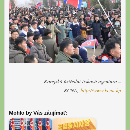
Korejská ústřední tisková agentur
a –
KCNA,
http://www.kcna.kp
Mohlo by Vás záujímať: