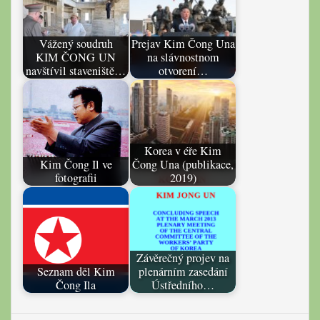
Vážený soudruh
Prejav Kim Čong Una
KIM ČONG UN
na slávnostnom
navštívil staveniště…
otvorení…
Korea v éře Kim
Kim Čong Il ve
Čong Una (publikace,
fotografii
2019)
Závěrečný projev na
Seznam děl Kim
plenárním zasedání
Čong Ila
Ústředního…