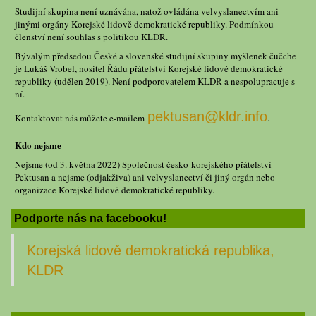
Studijní skupina není uznávána, natož ovládána velvyslanectvím ani
jinými orgány Korejské lidově demokratické republiky. Podmínkou
členství není souhlas s politikou KLDR.
Bývalým předsedou České a slovenské studijní skupiny myšlenek čučche
je Lukáš Vrobel, nositel Řádu přátelství Korejské lidově demokratické
republiky (udělen 2019). Není podporovatelem KLDR a nespolupracuje s
ní.
pektusan@kldr.info
Kontaktovat nás můžete e-mailem
.
Kdo nejsme
Nejsme (od 3. května 2022) Společnost česko-korejského přátelství
Pektusan a nejsme (odjakživa) ani velvyslanectví či jiný orgán nebo
organizace Korejské lidově demokratické republiky.
Podporte nás na facebooku!
Korejská lidově demokratická republika,
KLDR