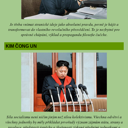
Je třeba vnímat stranické ideje jako absolutní pravdu, pevně je hájit a
transformovat do vlastního revolučního přesvědčení. To je nezbytné pro
správné chápání, výklad a propagandu filosofie čučche.
KIM ČONG UN
Síla socialismu není ničím jiným než silou kolektivismu. Všechna odvětví a
všechny jednotky by měly přikládat prvořadý význam zájmům státu, strany a
revoluce, představit úspěchy a zkušenosti získané předními jednotkami a