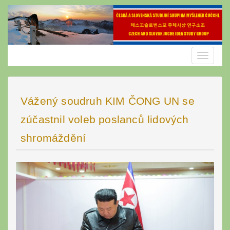
Skip
to
content
Toggle
navigatio
Vážený soudruh KIM ČONG UN se
zúčastnil voleb poslanců lidových
shromáždění