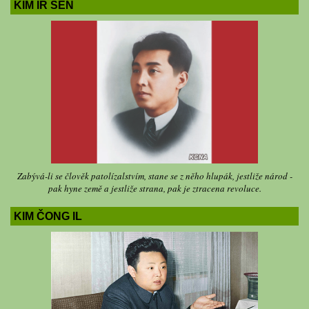
KIM IR SEN
Zabývá-li se člověk patolízalstvím, stane se z něho hlupák, jestliže národ -
pak hyne země a jestliže strana, pak je ztracena revoluce.
KIM ČONG IL