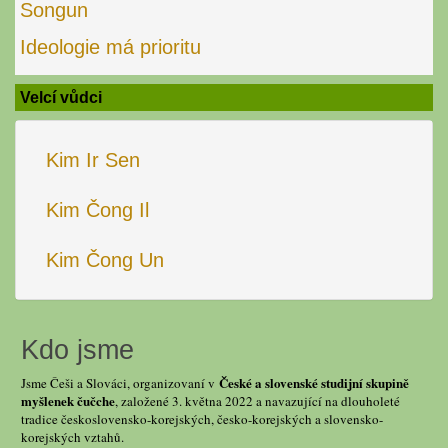
Songun
Ideologie má prioritu
Velcí vůdci
Kim Ir Sen
Kim Čong Il
Kim Čong Un
Kdo jsme
České a slovenské studijní skupině
Jsme Češi a Slováci, organizovaní v
myšlenek čučche
, založené 3. května 2022 a navazující na dlouholeté
tradice československo-korejských, česko-korejských a slovensko-
korejských vztahů.