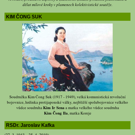
dělat mílové kroky v plamenech kolektivistické soutěže.
KIM ČONG SUK
Soudružka Kim Čong Suk (1917 - 1949), velká komunistická revoluční
bojovnice, hrdinka protijaponské války, nejbližší spolubojovnice velkého
Kim Ir Sena
vůdce soudruha
a matka velkého vůdce soudruha
Kim Čong Ila
, matka Koreje
RSDr. Jaroslav Kafka
(27. 3. 1943 – 25. 4. 2019)