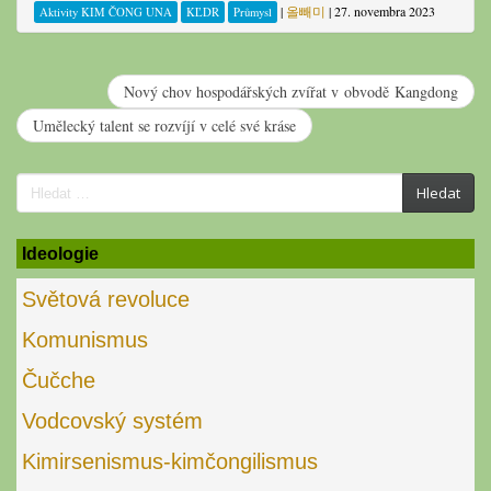
|
올빼미
|
27. novembra 2023
Aktivity KIM ČONG UNA
KĽDR
Průmysl
Nový chov hospodářských zvířat v obvodě Kangdong
Umělecký talent se rozvíjí v celé své kráse
Search
Hledat
for:
Ideologie
Světová revoluce
Komunismus
Čučche
Vodcovský systém
Kimirsenismus-kimčongilismus