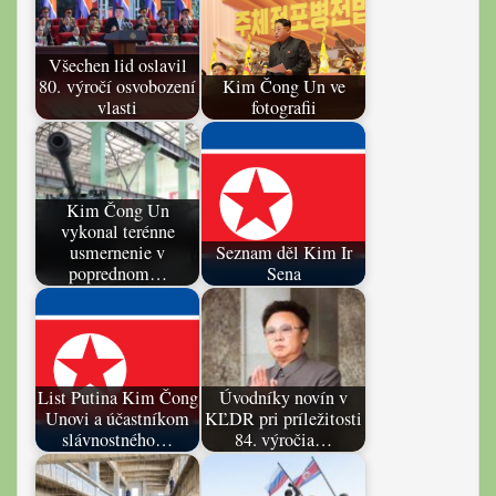
Všechen lid oslavil
80. výročí osvobození
Kim Čong Un ve
vlasti
fotografii
Kim Čong Un
vykonal terénne
usmernenie v
Seznam děl Kim Ir
poprednom…
Sena
List Putina Kim Čong
Úvodníky novín v
Unovi a účastníkom
KĽDR pri príležitosti
slávnostného…
84. výročia…