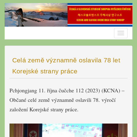
Skip
to
content
Toggle
navigatio
Celá země významně oslavila 78 let
Korejské strany práce
Pchjongjang 11. října čučche 112 (2023) (KCNA) –
Občané celé země významně oslavili 78. výročí
založení Korejské strany práce.