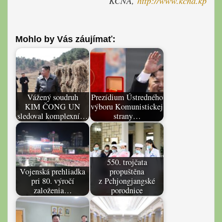
KCNA,
http://www.kcna.kp
Mohlo by Vás záujímať:
Vážený soudruh
Prezídium Ústredného
KIM ČONG UN
výboru Komunistickej
sledoval komplexní…
strany…
550. trojčata
Vojenská prehliadka
propuštěna
pri 80. výročí
z Pchjongjangské
založenia…
porodnice