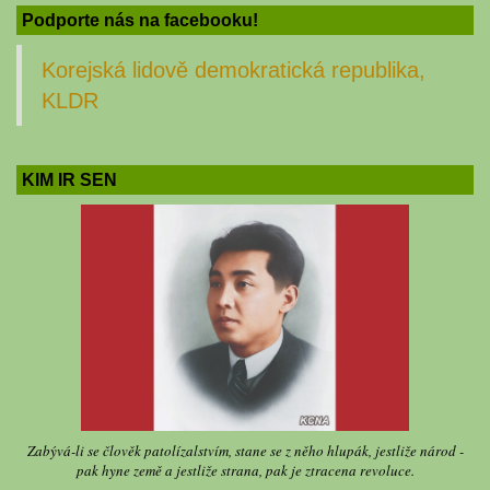
Podporte nás na facebooku!
Korejská lidově demokratická republika,
KLDR
KIM IR SEN
Zabývá-li se člověk patolízalstvím, stane se z něho hlupák, jestliže národ -
pak hyne země a jestliže strana, pak je ztracena revoluce.