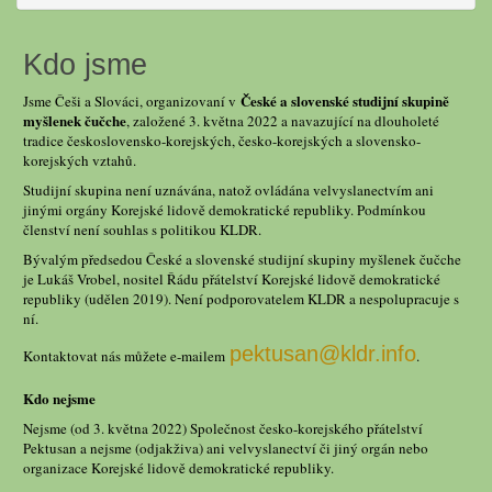
Kdo jsme
České a slovenské studijní skupině
Jsme Češi a Slováci, organizovaní v
myšlenek čučche
, založené 3. května 2022 a navazující na dlouholeté
tradice československo-korejských, česko-korejských a slovensko-
korejských vztahů.
Studijní skupina není uznávána, natož ovládána velvyslanectvím ani
jinými orgány Korejské lidově demokratické republiky. Podmínkou
členství není souhlas s politikou KLDR.
Bývalým předsedou České a slovenské studijní skupiny myšlenek čučche
je Lukáš Vrobel, nositel Řádu přátelství Korejské lidově demokratické
republiky (udělen 2019). Není podporovatelem KLDR a nespolupracuje s
ní.
pektusan@kldr.info
Kontaktovat nás můžete e-mailem
.
Kdo nejsme
Nejsme (od 3. května 2022) Společnost česko-korejského přátelství
Pektusan a nejsme (odjakživa) ani velvyslanectví či jiný orgán nebo
organizace Korejské lidově demokratické republiky.