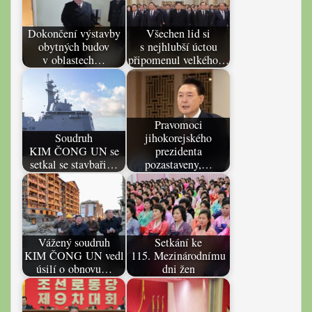
Dokončení výstavby
Všechen lid si
obytných budov
s nejhlubší úctou
v oblastech…
připomenul velkého…
Pravomoci
Soudruh
jihokorejského
KIM ČONG UN se
prezidenta
setkal se stavbaři…
pozastaveny,…
Vážený soudruh
Setkání ke
KIM ČONG UN vedl
115. Mezinárodnímu
úsilí o obnovu…
dni žen