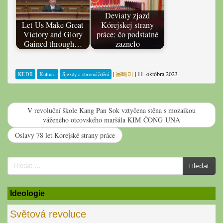
Deviaty zjazd
Let Us Make Great
Kórejskej strany
Victory and Glory
práce: čo podstatné
Gained through…
zaznelo
|
올빼미
|
11. októbra 2023
KĽDR
Kultura
Sjezdy a shromáždění
V revoluční škole Kang Pan Sok vztyčena stěna s mozaikou
váženého otcovského maršála KIM ČONG UNA
Oslavy 78 let Korejské strany práce
Search
Hledat
for:
Ideologie
Světová revoluce