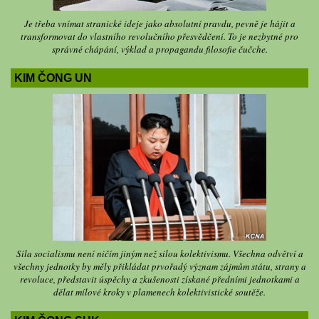
Je třeba vnímat stranické ideje jako absolutní pravdu, pevně je hájit a
transformovat do vlastního revolučního přesvědčení. To je nezbytné pro
správné chápání, výklad a propagandu filosofie čučche.
KIM ČONG UN
Síla socialismu není ničím jiným než silou kolektivismu. Všechna odvětví a
všechny jednotky by měly přikládat prvořadý význam zájmům státu, strany a
revoluce, představit úspěchy a zkušenosti získané předními jednotkami a
dělat mílové kroky v plamenech kolektivistické soutěže.