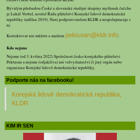
Bývalým předsedou České a slovenské studijní skupiny myšlenek čučche
je Lukáš Vrobel, nositel Řádu přátelství Korejské lidově demokratické
republiky (udělen 2019). Není podporovatelem KLDR a nespolupracuje s
ní.
pektusan@kldr.info
Kontaktovat nás můžete e-mailem
.
Kdo nejsme
Nejsme (od 3. května 2022) Společnost česko-korejského přátelství
Pektusan a nejsme (odjakživa) ani velvyslanectví či jiný orgán nebo
organizace Korejské lidově demokratické republiky.
Podporte nás na facebooku!
Korejská lidově demokratická republika,
KLDR
KIM IR SEN