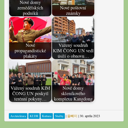
Nové domy
zemědělských
Nové poštovní
podniků
známky
Nové
Vážený soudruh
propagandistické
KIM ČONG UN vedl
plakáty
úsilí o obnovu…
Vážený soudruh KIM
Nové domy
ČONG UN poskytl
skleníkového
terénní pokyny…
komplexu Kangdong
|
올빼미
|
30. apríla 2023
Architektura
KĽDR
Kultura
Služby