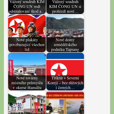
Vážený soudruh KIM
Vážený soudruh
ČONG UN vedl
KIM ČONG UN si
odstraňování škod a…
prohlédl nově…
Nové plakáty
Nové domy
povzbuzující všechen
zemědělského
lid
podniku Tapsang
Nové továrny
Třikrát v Severní
místního průmyslu
Koreji – bez růžových
v okrese Hamdžu
i černých…