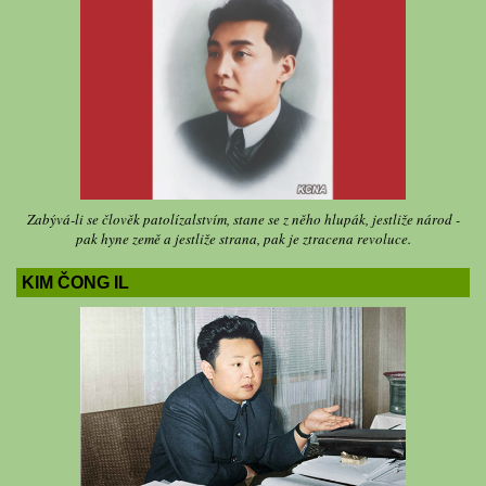
Zabývá-li se člověk patolízalstvím, stane se z něho hlupák, jestliže národ -
pak hyne země a jestliže strana, pak je ztracena revoluce.
KIM ČONG IL