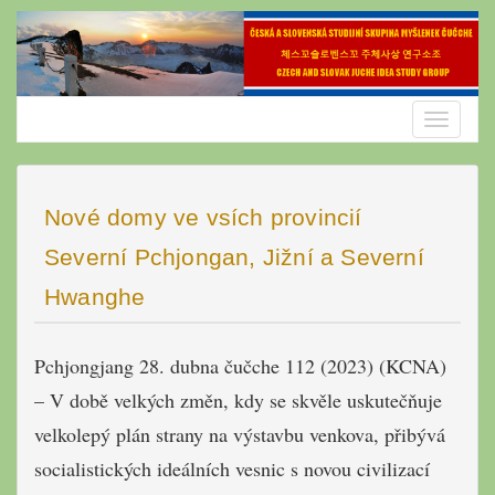
Skip
to
content
Toggle
navigatio
Nové domy ve vsích provincií
Severní Pchjongan, Jižní a Severní
Hwanghe
Pchjongjang 28. dubna čučche 112 (2023) (KCNA)
– V době velkých změn, kdy se skvěle uskutečňuje
velkolepý plán strany na výstavbu venkova, přibývá
socialistických ideálních vesnic s novou civilizací