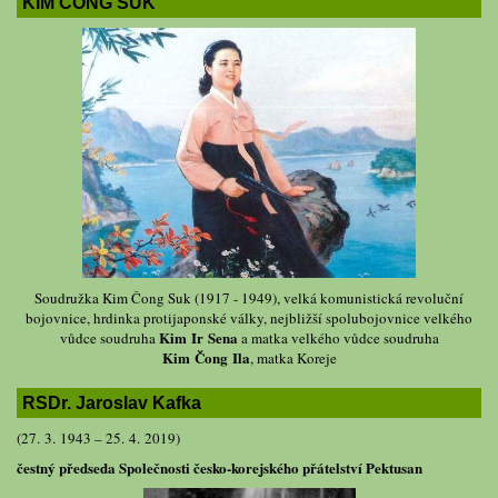
KIM ČONG SUK
Soudružka Kim Čong Suk (1917 - 1949), velká komunistická revoluční
bojovnice, hrdinka protijaponské války, nejbližší spolubojovnice velkého
Kim Ir Sena
vůdce soudruha
a matka velkého vůdce soudruha
Kim Čong Ila
, matka Koreje
RSDr. Jaroslav Kafka
(27. 3. 1943 – 25. 4. 2019)
čestný předseda Společnosti česko-korejského přátelství Pektusan