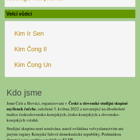
Velcí vůdci
Kim Ir Sen
Kim Čong Il
Kim Čong Un
Kdo jsme
České a slovenské studijní skupině
Jsme Češi a Slováci, organizovaní v
myšlenek čučche
, založené 3. května 2022 a navazující na dlouholeté
tradice československo-korejských, česko-korejských a slovensko-
korejských vztahů.
Studijní skupina není uznávána, natož ovládána velvyslanectvím ani
jinými orgány Korejské lidově demokratické republiky. Podmínkou
členství není souhlas s politikou KLDR.