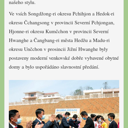
našeho stylu.
Ve vsích Songdžong-ri okresu Pchihjon a Hedok-ri
okresu Čchangsong v provincii Severní Pchjongan,
Hjonne-ri okresu Kumčchon v provincii Severní
Hwanghe a Čangbang-ri města Hedžu a Madu-ri
okresu Unčchon v prosincii Jižní Hwanghe byly
postaveny moderní venkovské dobře vybavené obytné
domy a bylo uspořádáno slavnostní předání.