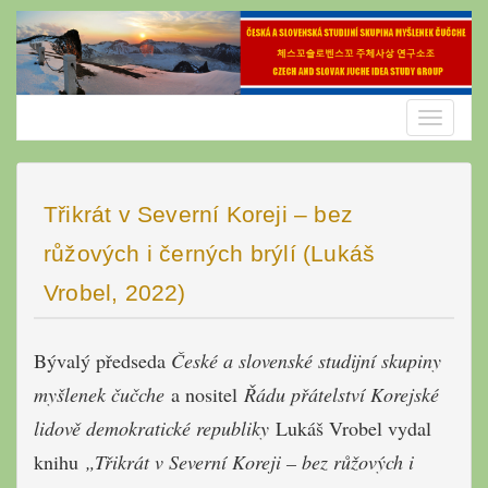
Skip
to
content
Toggle
navigatio
Třikrát v Severní Koreji – bez
růžových i černých brýlí (Lukáš
Vrobel, 2022)
Bývalý předseda
České a slovenské studijní skupiny
myšlenek čučche
a nositel
Řádu přátelství Korejské
lidově demokratické republiky
Lukáš Vrobel vydal
knihu
„Třikrát v Severní Koreji – bez růžových i