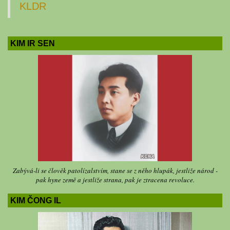
KLDR
KIM IR SEN
Zabývá-li se člověk patolízalstvím, stane se z něho hlupák, jestliže národ -
pak hyne země a jestliže strana, pak je ztracena revoluce.
KIM ČONG IL