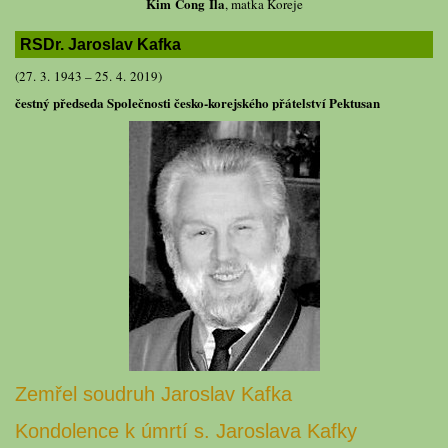
Kim Čong Ila
, matka Koreje
RSDr. Jaroslav Kafka
(27. 3. 1943 – 25. 4. 2019)
čestný předseda Společnosti česko-korejského přátelství Pektusan
Zemřel soudruh Jaroslav Kafka
Kondolence k úmrtí s. Jaroslava Kafky