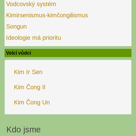
Vodcovský systém
Kimirsenismus-kimčongilismus
Songun
Ideologie má prioritu
Velcí vůdci
Kim Ir Sen
Kim Čong Il
Kim Čong Un
Kdo jsme