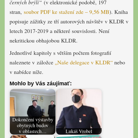
černých brýlí“
(v elektronické podobě, 197
stran,
soubor PDF ke stažení zde – 9,56 MB
). Kniha
popisuje zážitky ze tří autorových návštěv v KLDR v
letech 2017-2019 a některé souvislosti. Není
nekritickou obhajobou KLDR.
Jednotlivé kapitoly s větším počtem fotografií
naleznete v záložce
„Naše delegace v KLDR“
nebo
v nabídce níže.
Mohlo by Vás záujímať:
Dokončení výstavby
obytných budov
v oblastech…
Lukáš Vrobel