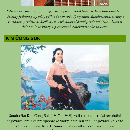
Síla socialismu není ničím jiným než silou kolektivismu. Všechna odvětví a
všechny jednotky by měly přikládat prvořadý význam zájmům státu, strany a
revoluce, představit úspěchy a zkušenosti získané předními jednotkami a
dělat mílové kroky v plamenech kolektivistické soutěže.
KIM ČONG SUK
Soudružka Kim Čong Suk (1917 - 1949), velká komunistická revoluční
bojovnice, hrdinka protijaponské války, nejbližší spolubojovnice velkého
Kim Ir Sena
vůdce soudruha
a matka velkého vůdce soudruha