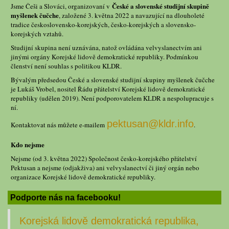
České a slovenské studijní skupině
Jsme Češi a Slováci, organizovaní v
myšlenek čučche
, založené 3. května 2022 a navazující na dlouholeté
tradice československo-korejských, česko-korejských a slovensko-
korejských vztahů.
Studijní skupina není uznávána, natož ovládána velvyslanectvím ani
jinými orgány Korejské lidově demokratické republiky. Podmínkou
členství není souhlas s politikou KLDR.
Bývalým předsedou České a slovenské studijní skupiny myšlenek čučche
je Lukáš Vrobel, nositel Řádu přátelství Korejské lidově demokratické
republiky (udělen 2019). Není podporovatelem KLDR a nespolupracuje s
ní.
pektusan@kldr.info
Kontaktovat nás můžete e-mailem
.
Kdo nejsme
Nejsme (od 3. května 2022) Společnost česko-korejského přátelství
Pektusan a nejsme (odjakživa) ani velvyslanectví či jiný orgán nebo
organizace Korejské lidově demokratické republiky.
Podporte nás na facebooku!
Korejská lidově demokratická republika,