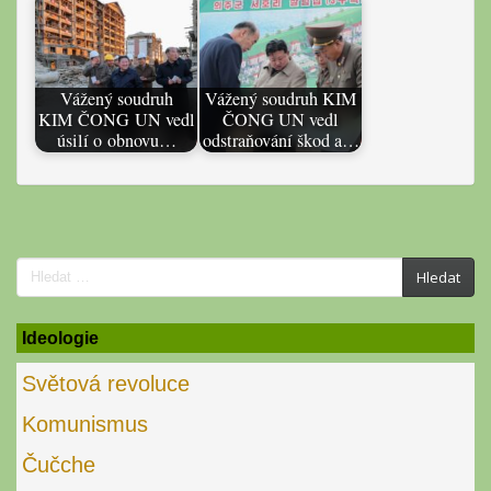
Vážený soudruh
Vážený soudruh KIM
KIM ČONG UN vedl
ČONG UN vedl
úsilí o obnovu…
odstraňování škod a…
Search
Hledat
for:
Ideologie
Světová revoluce
Komunismus
Čučche