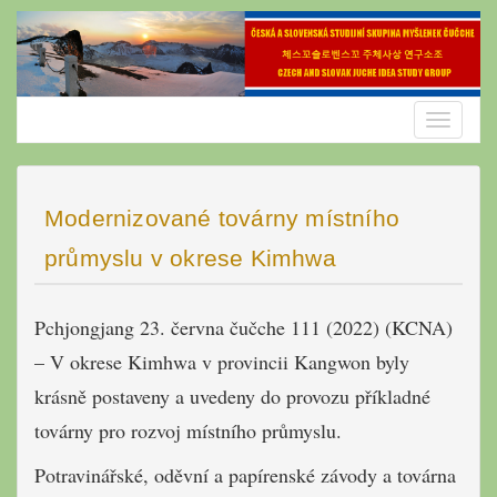
Skip
to
content
Toggle
navigatio
Modernizované továrny místního
průmyslu v okrese Kimhwa
Pchjongjang 23. června čučche 111 (2022) (KCNA)
– V okrese Kimhwa v provincii Kangwon byly
krásně postaveny a uvedeny do provozu příkladné
továrny pro rozvoj místního průmyslu.
Potravinářské, oděvní a papírenské závody a továrna