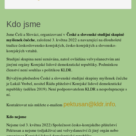
Kdo jsme
České a slovenské studijní skupině
Jsme Češi a Slováci, organizovaní v
myšlenek čučche
, založené 3. května 2022 a navazující na dlouholeté
tradice československo-korejských, česko-korejských a slovensko-
korejských vztahů.
Studijní skupina není uznávána, natož ovládána velvyslanectvím ani
jinými orgány Korejské lidově demokratické republiky. Podmínkou
členství není souhlas s politikou KLDR.
Bývalým předsedou České a slovenské studijní skupiny myšlenek čučche
je Lukáš Vrobel, nositel Řádu přátelství Korejské lidově demokratické
republiky (udělen 2019). Není podporovatelem KLDR a nespolupracuje s
ní.
pektusan@kldr.info
Kontaktovat nás můžete e-mailem
.
Kdo nejsme
Nejsme (od 3. května 2022) Společnost česko-korejského přátelství
Pektusan a nejsme (odjakživa) ani velvyslanectví či jiný orgán nebo
organizace Korejské lidově demokratické republiky.