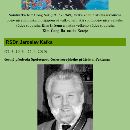
Soudružka Kim Čong Suk (1917 - 1949), velká komunistická revoluční
bojovnice, hrdinka protijaponské války, nejbližší spolubojovnice velkého
Kim Ir Sena
vůdce soudruha
a matka velkého vůdce soudruha
Kim Čong Ila
, matka Koreje
RSDr. Jaroslav Kafka
(27. 3. 1943 – 25. 4. 2019)
čestný předseda Společnosti česko-korejského přátelství Pektusan