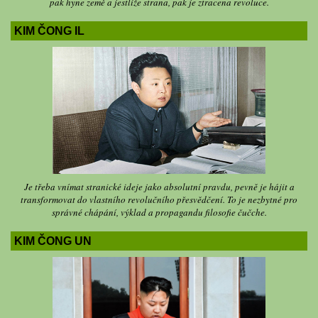
pak hyne země a jestliže strana, pak je ztracena revoluce.
KIM ČONG IL
Je třeba vnímat stranické ideje jako absolutní pravdu, pevně je hájit a
transformovat do vlastního revolučního přesvědčení. To je nezbytné pro
správné chápání, výklad a propagandu filosofie čučche.
KIM ČONG UN