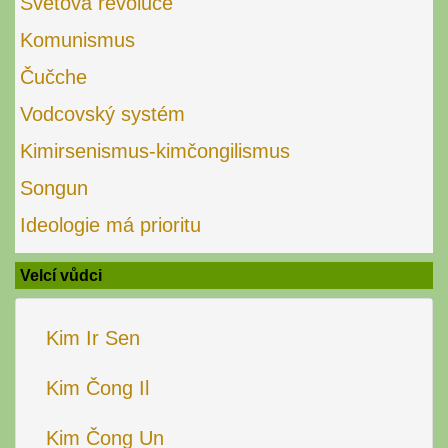
Světová revoluce
Komunismus
Čučche
Vodcovský systém
Kimirsenismus-kimčongilismus
Songun
Ideologie má prioritu
Velcí vůdci
Kim Ir Sen
Kim Čong Il
Kim Čong Un