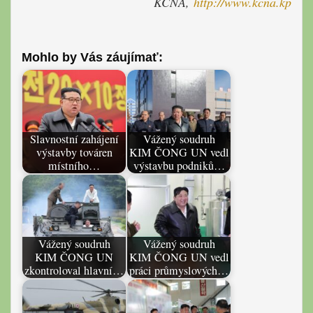
KCNA,
http://www.kcna.kp
Mohlo by Vás záujímať:
Slavnostní zahájení
Vážený soudruh
výstavby továren
KIM ČONG UN vedl
místního…
výstavbu podniků…
Vážený soudruh
Vážený soudruh
KIM ČONG UN
KIM ČONG UN vedl
zkontroloval hlavní…
práci průmyslových…