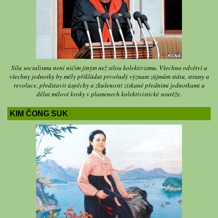
Síla socialismu není ničím jiným než silou kolektivismu. Všechna odvětví a
všechny jednotky by měly přikládat prvořadý význam zájmům státu, strany a
revoluce, představit úspěchy a zkušenosti získané předními jednotkami a
dělat mílové kroky v plamenech kolektivistické soutěže.
KIM ČONG SUK