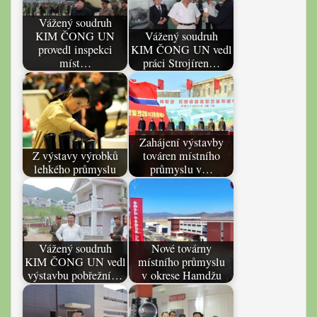
Vážený soudruh
KIM ČONG UN
Vážený soudruh
provedl inspekci
KIM ČONG UN vedl
míst…
práci Strojíren…
Zahájení výstavby
Z výstavy výrobků
továren místního
lehkého průmyslu
průmyslu v…
Vážený soudruh
Nové továrny
KIM ČONG UN vedl
místního průmyslu
výstavbu pobřežní…
v okrese Hamdžu