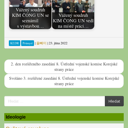
Vážený soudruh
KIM ČONG UN se
Vážený soudruh
seznámil
KIM ČONG UN vedl
s výstavbou…
na místě práci…
|
올빼미
|
23. júna 2022
KĽDR
Průmysl
2. den rozšířeného zasedání 8. Ústřední vojenské komise Korejské
strany práce
Svoláno 3. rozšířené zasedání 8. Ústřední vojenské komise Korejské
strany práce
Search
Hledat
for:
Ideologie