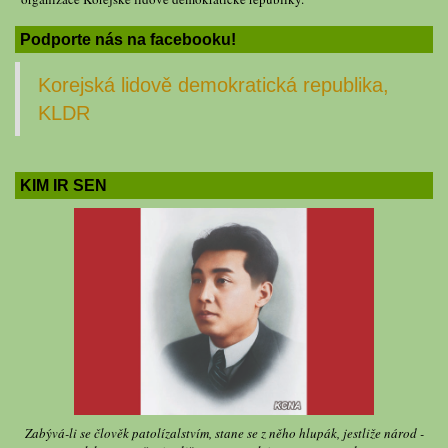
Podporte nás na facebooku!
Korejská lidově demokratická republika,
KLDR
KIM IR SEN
Zabývá-li se člověk patolízalstvím, stane se z něho hlupák, jestliže národ -