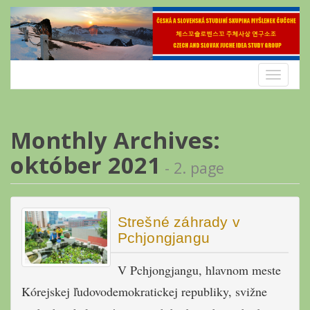
Skip
to
content
Toggle
navigatio
Monthly Archives:
október 2021
- 2. page
Strešné záhrady v
Pchjongjangu
V Pchjongjangu, hlavnom meste
Kórejskej ľudovodemokratickej republiky, svižne