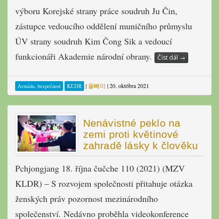
výboru Korejské strany práce soudruh Ju Čin,
zástupce vedoucího oddělení muničního průmyslu
ÚV strany soudruh Kim Čong Sik a vedoucí
funkcionáři Akademie národní obrany.
Číst dál
→
|
올빼미
|
20. októbra 2021
Armáda, bezpečnost
KĽDR
Nenávistné peklo na
zemi proti květinové
zahradě lásky k člověku
Pchjongjang 18. října čučche 110 (2021) (MZV
KLDR) – S rozvojem společnosti přitahuje otázka
ženských práv pozornost mezinárodního
společenství. Nedávno proběhla videokonference