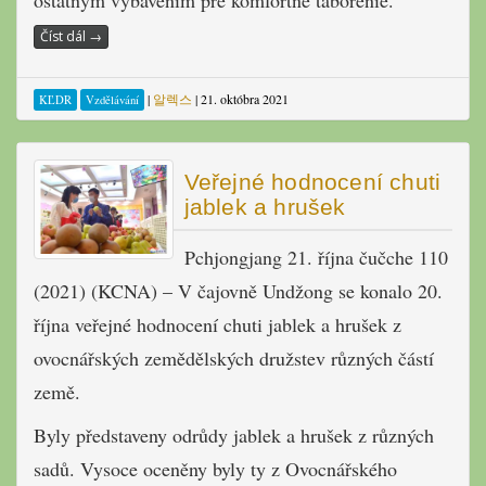
Číst dál
→
|
알렉스
|
21. októbra 2021
KĽDR
Vzdělávání
Veřejné hodnocení chuti
jablek a hrušek
Pchjongjang 21. října čučche 110
(2021) (KCNA) – V čajovně Undžong se konalo 20.
října veřejné hodnocení chuti jablek a hrušek z
ovocnářských zemědělských družstev různých částí
země.
Byly představeny odrůdy jablek a hrušek z různých
sadů. Vysoce oceněny byly ty z Ovocnářského