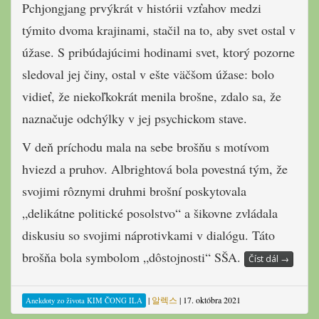
Pchjongjang prvýkrát v histórii vzťahov medzi
týmito dvoma krajinami, stačil na to, aby svet ostal v
úžase. S pribúdajúcimi hodinami svet, ktorý pozorne
sledoval jej činy, ostal v ešte väčšom úžase: bolo
vidieť, že niekoľkokrát menila brošne, zdalo sa, že
naznačuje odchýlky v jej psychickom stave.
V deň príchodu mala na sebe brošňu s motívom
hviezd a pruhov. Albrightová bola povestná tým, že
svojimi rôznymi druhmi brošní poskytovala
„delikátne politické posolstvo“ a šikovne zvládala
diskusiu so svojimi náprotivkami v dialógu. Táto
brošňa bola symbolom „dôstojnosti“ SŠA.
Číst dál
→
|
알렉스
|
17. októbra 2021
Anekdoty zo života KIM ČONG ILA