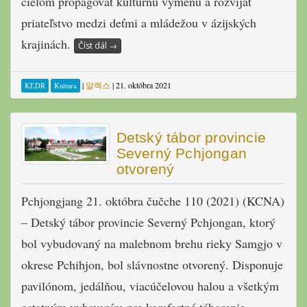
cieľom propagovať kultúrnu výmenu a rozvíjať
priateľstvo medzi deťmi a mládežou v ázijských
krajinách.
Číst dál
→
|
알렉스
|
21. októbra 2021
KĽDR
Kultura
Detský tábor provincie
Severný Pchjongan
otvorený
Pchjongjang 21. októbra čučche 110 (2021) (KCNA)
– Detský tábor provincie Severný Pchjongan
, ktorý
bol vybudovaný na malebnom brehu rieky Samgjo v
okrese Pchihjon, bol slávnostne otvorený. Disponuje
pavilónom, jedálňou, viacúčelovou halou a všetkým
ostatným vybavením pre komfortné táborenie.