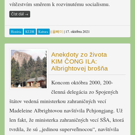
vítězstvím směrem k rozvinutému socialismu.
Číst dál
→
|
올빼미
|
17. októbra 2021
História
KĽDR
Kultura
Anekdoty zo života
KIM ČONG ILA:
Albrightovej brošňa
Koncom októbra 2000, 200-
členná delegácia zo Spojených
štátov vedená ministerkou zahraničných vecí
Madeleine Albrightovou navštívila Pchjongjang. Už
len fakt, že ministerka zahraničných vecí SŠA, ktorá
tvrdila, že sú „jedinou superveľmocou“, navštívila