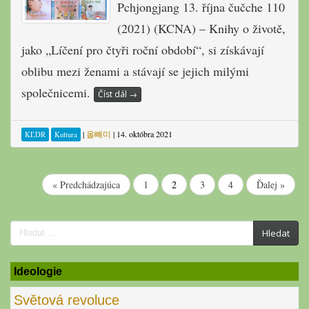
Pchjongjang 13. října čučche 110
(2021) (KCNA) – Knihy o životě,
jako „Líčení pro čtyři roční období“, si získávají
oblibu mezi ženami a stávají se jejich milými
společnicemi.
Číst dál
→
|
올빼미
|
14. októbra 2021
KĽDR
Kultura
« Predchádzajúca
1
2
3
4
Ďalej »
Search
Hledat
for:
Ideologie
Světová revoluce