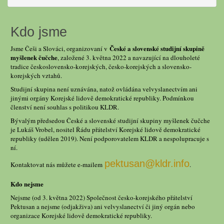
Kdo jsme
České a slovenské studijní skupině
Jsme Češi a Slováci, organizovaní v
myšlenek čučche
, založené 3. května 2022 a navazující na dlouholeté
tradice československo-korejských, česko-korejských a slovensko-
korejských vztahů.
Studijní skupina není uznávána, natož ovládána velvyslanectvím ani
jinými orgány Korejské lidově demokratické republiky. Podmínkou
členství není souhlas s politikou KLDR.
Bývalým předsedou České a slovenské studijní skupiny myšlenek čučche
je Lukáš Vrobel, nositel Řádu přátelství Korejské lidově demokratické
republiky (udělen 2019). Není podporovatelem KLDR a nespolupracuje s
ní.
pektusan@kldr.info
Kontaktovat nás můžete e-mailem
.
Kdo nejsme
Nejsme (od 3. května 2022) Společnost česko-korejského přátelství
Pektusan a nejsme (odjakživa) ani velvyslanectví či jiný orgán nebo
organizace Korejské lidově demokratické republiky.