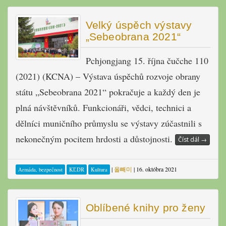
Velký úspěch výstavy
„Sebeobrana 2021“
Pchjongjang 15. října čučche 110
(2021) (KCNA) – Výstava úspěchů rozvoje obrany
státu „Sebeobrana 2021“ pokračuje a každý den je
plná návštěvníků. Funkcionáři, vědci, technici a
dělníci muničního průmyslu se výstavy zúčastnili s
nekonečným pocitem hrdosti a důstojnosti.
Číst dál
→
|
올빼미
|
16. októbra 2021
Armáda, bezpečnost
KĽDR
Kultura
Oblíbené knihy pro ženy