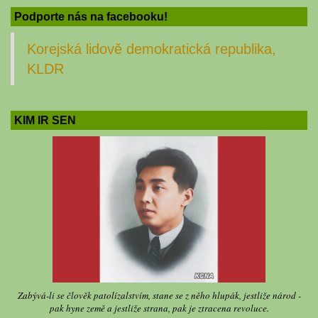
Podporte nás na facebooku!
Korejská lidově demokratická republika,
KLDR
KIM IR SEN
Zabývá-li se člověk patolízalstvím, stane se z něho hlupák, jestliže národ -
pak hyne země a jestliže strana, pak je ztracena revoluce.