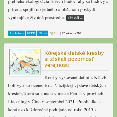
prebieha ekologizácia striech budov, aby sa budovy a
príroda spojili do jedného a občanom poskytli
vynikajúce životné prostredie.
Číst dál
→
|
알렉스
|
22. októbra 2021
Architektura
KĽDR
Příroda
Kórejské detské kresby
si získali pozornosť
verejnosti
Kresby vystavené deťmi z KĽDR
boli vysoko ocenené na 7. ázijskej výstave detských
kresieb, ktorá sa konala v meste Pen-si v provincii
Liao-ning v Číne v septembri 2021. Prehliadka sa
koná ako každoročné podujatie od roku 2015 s