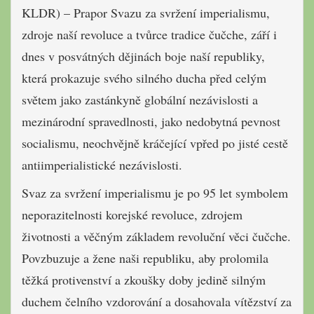
KLDR) – Prapor Svazu za svržení imperialismu,
zdroje naší revoluce a tvůrce tradice čučche, září i
dnes v posvátných dějinách boje naší republiky,
která prokazuje svého silného ducha před celým
světem jako zastánkyně globální nezávislosti a
mezinárodní spravedlnosti, jako nedobytná pevnost
socialismu, neochvějně kráčející vpřed po jisté cestě
antiimperialistické nezávislosti.
Svaz za svržení imperialismu je po 95 let symbolem
neporazitelnosti korejské revoluce, zdrojem
životnosti a věčným základem revoluční věci čučche.
Povzbuzuje a žene naši republiku, aby prolomila
těžká protivenství a zkoušky doby jedině silným
duchem čelního vzdorování a dosahovala vítězství za