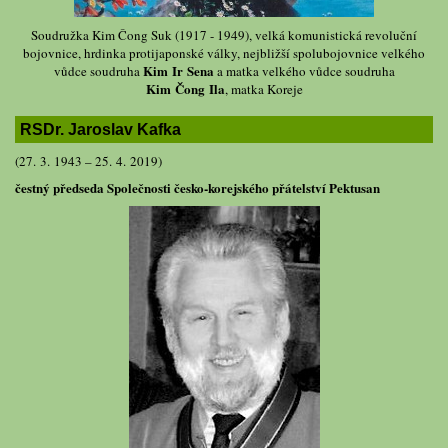
Soudružka Kim Čong Suk (1917 - 1949), velká komunistická revoluční
bojovnice, hrdinka protijaponské války, nejbližší spolubojovnice velkého
Kim Ir Sena
vůdce soudruha
a matka velkého vůdce soudruha
Kim Čong Ila
, matka Koreje
RSDr. Jaroslav Kafka
(27. 3. 1943 – 25. 4. 2019)
čestný předseda Společnosti česko-korejského přátelství Pektusan