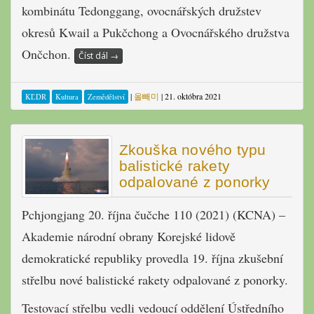
kombinátu Tedonggang, ovocnářských družstev
okresů Kwail a Pukčchong a Ovocnářského družstva
Ončchon.
Číst dál
→
|
올빼미
|
21. októbra 2021
KĽDR
Kultura
Zemědělství
Zkouška nového typu
balistické rakety
odpalované z ponorky
Pchjongjang 20. října čučche 110 (2021) (KCNA) –
Akademie národní obrany Korejské lidově
demokratické republiky provedla 19. října zkušební
střelbu nové balistické rakety odpalované z ponorky.
Testovací střelbu vedli vedoucí oddělení Ústředního