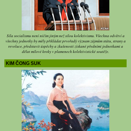
Síla socialismu není ničím jiným než silou kolektivismu. Všechna odvětví a
všechny jednotky by měly přikládat prvořadý význam zájmům státu, strany a
revoluce, představit úspěchy a zkušenosti získané předními jednotkami a
dělat mílové kroky v plamenech kolektivistické soutěže.
KIM ČONG SUK