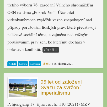
třetího výboru 76. zasedání Valného shromáždění
OSN na téma „Pokrok žen“. Účastníci
videokonference vyjádřili vážné znepokojení nad
případy porušování lidských práv, které představují
naléhavé sociální téma, a zejména nad vážným
porušováním práv žen, ke kterému dochází v
oblastech konfliktů.
Číst dál
→
|
올빼미
|
18. októbra 2021
KĽDR
Kultura
Zahraničí
95 let od založení
Svazu za svržení
imperialismu
Pchjongjang 17. října čučche 110 (2021) (MZV