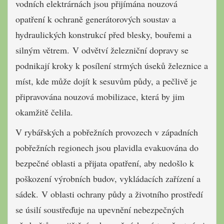
vodních elektrárnách jsou přijímána nouzová
opatření k ochraně generátorových soustav a
hydraulických konstrukcí před blesky, bouřemi a
silným větrem. V odvětví železniční dopravy se
podnikají kroky k posílení strmých úseků železnice a
míst, kde může dojít k sesuvům půdy, a pečlivě je
připravována nouzová mobilizace, která by jim
okamžitě čelila.
V rybářských a pobřežních provozech v západních
pobřežních regionech jsou plavidla evakuována do
bezpečné oblasti a přijata opatření, aby nedošlo k
poškození výrobních budov, vykládacích zařízení a
sádek. V oblasti ochrany půdy a životního prostředí
se úsilí soustřeďuje na upevnění nebezpečných