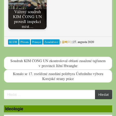
Vážený soudruh
KIM ČONG UN
provedl inspekci
míst…
|
올빼미
|
27. augusta 2020
KĽDR
Příroda
Průmysl
Zemědělství
Soudruh KIM ČONG UN zkontroloval oblasti zasažené tajfunem
v provincii Jižní Hwanghe
Konalo se 17. rozšířené zasedání politbyra Ústředního výboru
Korejské strany práce
Search
Hledat
for:
Ideologie