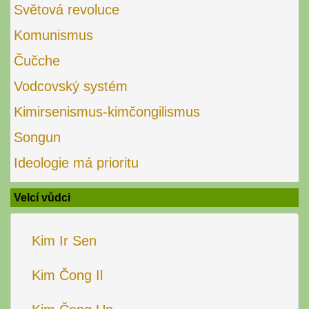
Světová revoluce
Komunismus
Čučche
Vodcovský systém
Kimirsenismus-kimčongilismus
Songun
Ideologie má prioritu
Velcí vůdci
Kim Ir Sen
Kim Čong Il