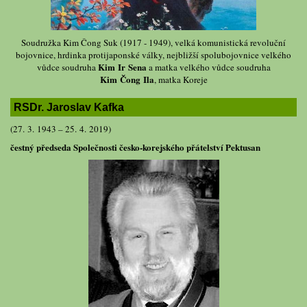
Soudružka Kim Čong Suk (1917 - 1949), velká komunistická revoluční
bojovnice, hrdinka protijaponské války, nejbližší spolubojovnice velkého
Kim Ir Sena
vůdce soudruha
a matka velkého vůdce soudruha
Kim Čong Ila
, matka Koreje
RSDr. Jaroslav Kafka
(27. 3. 1943 – 25. 4. 2019)
čestný předseda Společnosti česko-korejského přátelství Pektusan