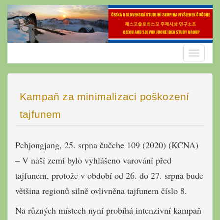
Skip
to
content
Toggle
navigatio
Kampaň za minimalizaci poškození
tajfunem
Pchjongjang, 25. srpna čučche 109 (2020) (KCNA)
– V naší zemi bylo vyhlášeno varování před
tajfunem, protože v období od 26. do 27. srpna bude
většina regionů silně ovlivněna tajfunem číslo 8.
Na různých místech nyní probíhá intenzivní kampaň