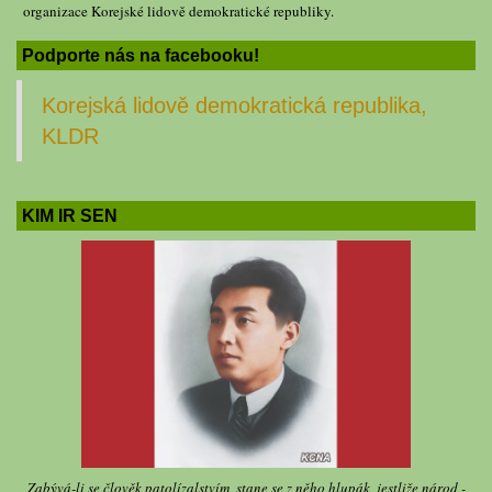
organizace Korejské lidově demokratické republiky.
Podporte nás na facebooku!
Korejská lidově demokratická republika,
KLDR
KIM IR SEN
Zabývá-li se člověk patolízalstvím, stane se z něho hlupák, jestliže národ -