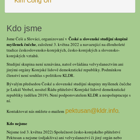
Kim Čong Un
Kdo jsme
České a slovenské studijní skupině
Jsme Češi a Slováci, organizovaní v
myšlenek čučche
, založené 3. května 2022 a navazující na dlouholeté
tradice československo-korejských, česko-korejských a slovensko-
korejských vztahů.
Studijní skupina není uznávána, natož ovládána velvyslanectvím ani
jinými orgány Korejské lidově demokratické republiky. Podmínkou
členství není souhlas s politikou KLDR.
Bývalým předsedou České a slovenské studijní skupiny myšlenek čučche
je Lukáš Vrobel, nositel Řádu přátelství Korejské lidově demokratické
republiky (udělen 2019). Není podporovatelem KLDR a nespolupracuje s
ní.
pektusan@kldr.info
Kontaktovat nás můžete e-mailem
.
Kdo nejsme
Nejsme (od 3. května 2022) Společnost česko-korejského přátelství
Pektusan a nejsme (odjakživa) ani velvyslanectví či jiný orgán nebo