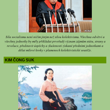
Síla socialismu není ničím jiným než silou kolektivismu. Všechna odvětví a
všechny jednotky by měly přikládat prvořadý význam zájmům státu, strany a
revoluce, představit úspěchy a zkušenosti získané předními jednotkami a
dělat mílové kroky v plamenech kolektivistické soutěže.
KIM ČONG SUK