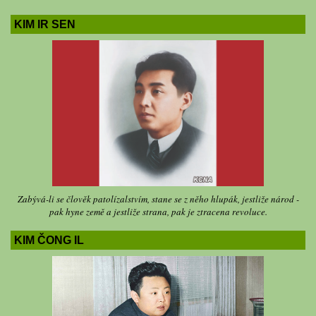
KIM IR SEN
Zabývá-li se člověk patolízalstvím, stane se z něho hlupák, jestliže národ -
pak hyne země a jestliže strana, pak je ztracena revoluce.
KIM ČONG IL