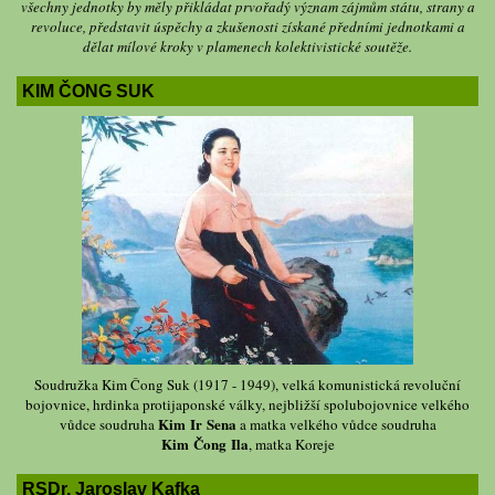
všechny jednotky by měly přikládat prvořadý význam zájmům státu, strany a
revoluce, představit úspěchy a zkušenosti získané předními jednotkami a
dělat mílové kroky v plamenech kolektivistické soutěže.
KIM ČONG SUK
Soudružka Kim Čong Suk (1917 - 1949), velká komunistická revoluční
bojovnice, hrdinka protijaponské války, nejbližší spolubojovnice velkého
Kim Ir Sena
vůdce soudruha
a matka velkého vůdce soudruha
Kim Čong Ila
, matka Koreje
RSDr. Jaroslav Kafka