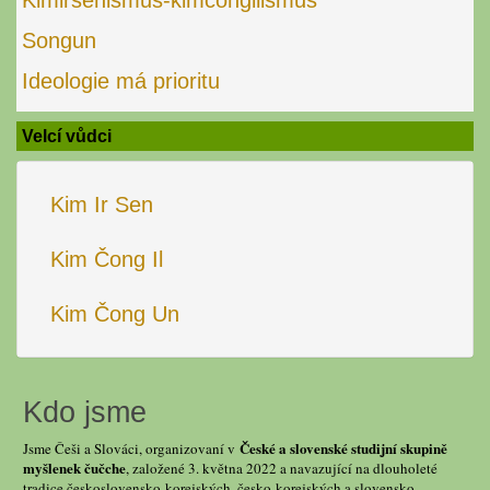
Kimirsenismus-kimčongilismus
Songun
Ideologie má prioritu
Velcí vůdci
Kim Ir Sen
Kim Čong Il
Kim Čong Un
Kdo jsme
České a slovenské studijní skupině
Jsme Češi a Slováci, organizovaní v
myšlenek čučche
, založené 3. května 2022 a navazující na dlouholeté
tradice československo-korejských, česko-korejských a slovensko-