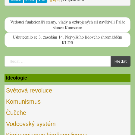
História
KĽDR
Věda
Vedoucí funkcionáři strany, vlády a ozbrojených sil navštívili Palác
slunce Kumsusan
Uskutečnilo se 3. zasedání 14. Nejvyššího lidového shromáždění
KLDR
Search
Hledat
for:
Ideologie
Světová revoluce
Komunismus
Čučche
Vodcovský systém