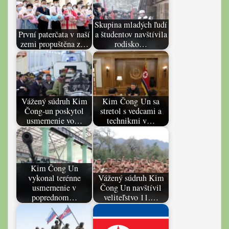
Skupina mladých ľudí
První paterčata v naší
a študentov navštívila
zemi propuštěna z…
rodisko…
Vážený súdruh Kim
Kim Čong Un sa
Čong-un poskytol
stretol s vedcami a
usmernenie vo…
technikmi v…
Kim Čong Un
vykonal terénne
Vážený súdruh Kim
usmernenie v
Čong Un navštívil
poprednom…
veliteľstvo 11.…