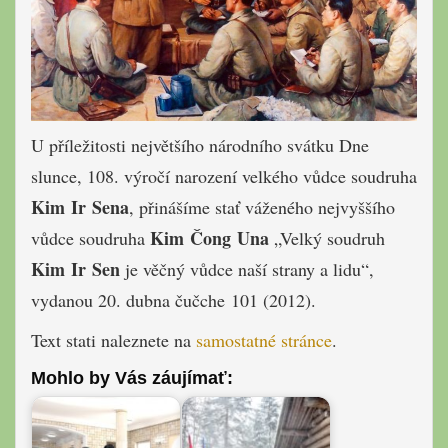
U příležitosti největšího národního svátku Dne
slunce, 108. výročí narození velkého vůdce soudruha
Kim Ir Sena
, přinášíme stať váženého nejvyššího
Kim Čong Una
vůdce soudruha
„Velký soudruh
Kim Ir Sen
je věčný vůdce naší strany a lidu“,
vydanou 20. dubna čučche 101 (2012).
Text stati naleznete na
samostatné stránce
.
Mohlo by Vás záujímať: