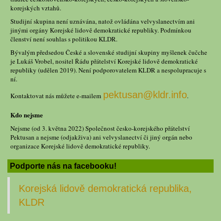
korejských vztahů.
Studijní skupina není uznávána, natož ovládána velvyslanectvím ani
jinými orgány Korejské lidově demokratické republiky. Podmínkou
členství není souhlas s politikou KLDR.
Bývalým předsedou České a slovenské studijní skupiny myšlenek čučche
je Lukáš Vrobel, nositel Řádu přátelství Korejské lidově demokratické
republiky (udělen 2019). Není podporovatelem KLDR a nespolupracuje s
ní.
pektusan@kldr.info
Kontaktovat nás můžete e-mailem
.
Kdo nejsme
Nejsme (od 3. května 2022) Společnost česko-korejského přátelství
Pektusan a nejsme (odjakživa) ani velvyslanectví či jiný orgán nebo
organizace Korejské lidově demokratické republiky.
Podporte nás na facebooku!
Korejská lidově demokratická republika,
KLDR