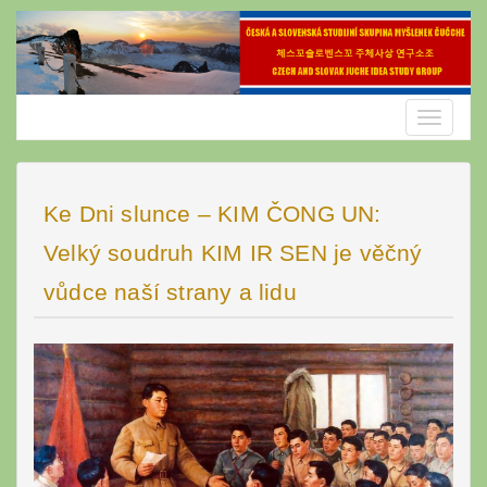
Skip
to
content
Toggle
navigatio
Ke Dni slunce – KIM ČONG UN:
Velký soudruh KIM IR SEN je věčný
vůdce naší strany a lidu