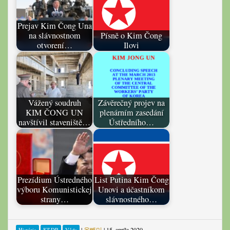
Prejav Kim Čong Una
na slávnostnom
Písně o Kim Čong
otvorení…
Ilovi
Vážený soudruh
Závěrečný projev na
KIM ČONG UN
plenárním zasedání
navštívil staveniště…
Ústředního…
Prezídium Ústredného
List Putina Kim Čong
výboru Komunistickej
Unovi a účastníkom
strany…
slávnostného…
|
올빼미
|
15. apríla 2020