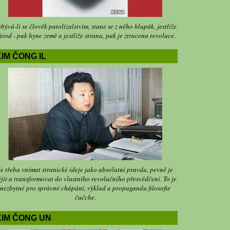
bývá-li se člověk patolízalstvím, stane se z něho hlupák, jestliže
árod - pak hyne země a jestliže strana, pak je ztracena revoluce.
IM ČONG IL
Je třeba vnímat stranické ideje jako absolutní pravdu, pevně je
jit a transformovat do vlastního revolučního přesvědčení. To je
nezbytné pro správné chápání, výklad a propagandu filosofie
čučche.
KIM ČONG UN