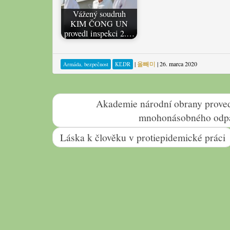
Vážený soudruh
KIM ČONG UN
provedl inspekci 2.…
|
올빼미
|
26. marca 2020
Armáda, bezpečnost
KĽDR
Akademie národní obrany proved
mnohonásobného odpa
Láska k člověku v protiepidemické práci