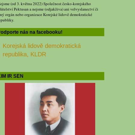
ejsme (od 3. května 2022) Společnost česko-korejského
řátelství Pektusan a nejsme (odjakživa) ani velvyslanectví či
iný orgán nebo organizace Korejské lidově demokratické
epubliky.
odporte nás na facebooku!
Korejská lidově demokratická
republika, KLDR
IM IR SEN