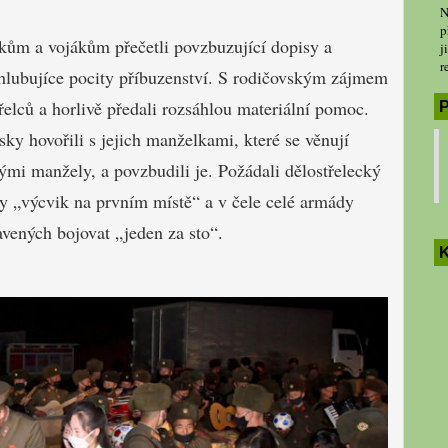
N
p
íkům a vojákům přečetli povzbuzující dopisy a
j
r
ohlubujíce pocity příbuzenství. S rodičovským zájmem
třelců a horlivě předali rozsáhlou materiální pomoc.
P
sky hovořili s jejich manželkami, které se věnují
ými manžely, a povzbudili je. Požádali dělostřelecký
any „výcvik na prvním místě“ a v čele celé armády
ravených bojovat „jeden za sto“.
K