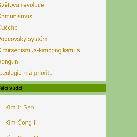
Světová revoluce
Komunismus
Čučche
Vodcovský systém
Kimirsenismus-kimčongilismus
Songun
deologie má prioritu
elcí vůdci
Kim Ir Sen
Kim Čong Il