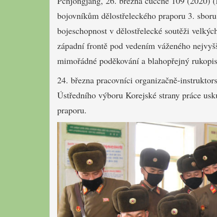
Pchjongjang, 26. března čučche 109 (2020) 
bojovníkům dělostřeleckého praporu 3. sboru
bojeschopnost v dělostřelecké soutěži velký
západní frontě pod vedením váženého nejvy
mimořádné poděkování a blahopřejný rukopis
24. března pracovníci organizačně-instruktor
Ústředního výboru Korejské strany práce usk
praporu.