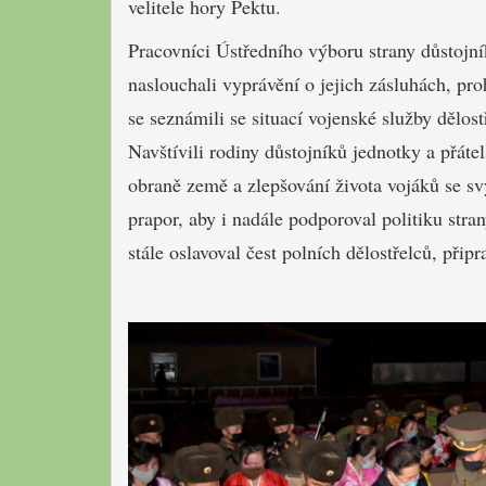
velitele hory Pektu.
Pracovníci Ústředního výboru strany důstojn
naslouchali vyprávění o jejich zásluhách, pr
se seznámili se situací vojenské služby dělos
Navštívili rodiny důstojníků jednotky a přátel
obraně země a zlepšování života vojáků se sv
prapor, aby i nadále podporoval politiku str
stále oslavoval čest polních dělostřelců, přip