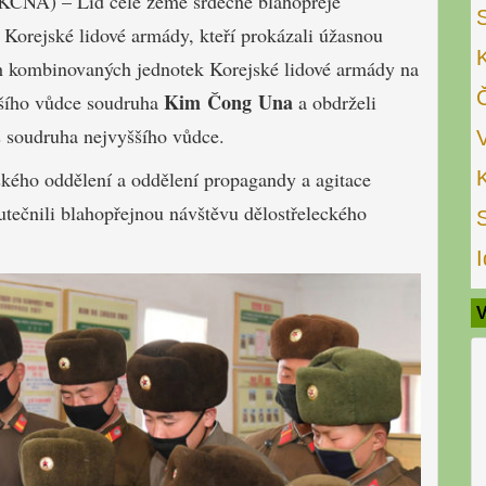
(KCNA) – Lid celé země srdečně blahopřeje
 Korejské lidové armády, kteří prokázali úžasnou
ch kombinovaných jednotek Korejské lidové armády na
Kim Čong Una
ššího vůdce soudruha
a obdrželi
 soudruha nejvyššího vůdce.
ského oddělení a oddělení propagandy a agitace
utečnili blahopřejnou návštěvu dělostřeleckého
I
V