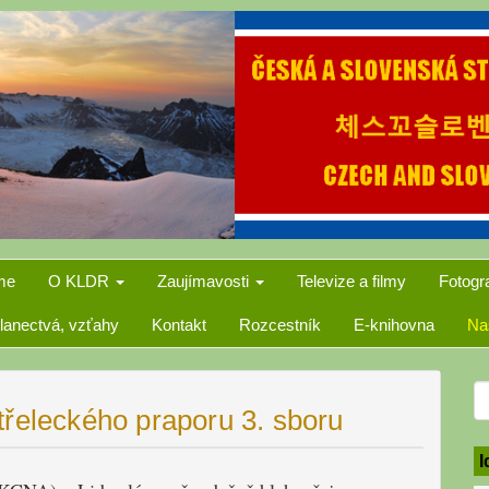
me
O KLDR
Zaujímavosti
Televize a filmy
Fotogr
lanectvá, vzťahy
Kontakt
Rozcestník
E-knihovna
Na
S
třeleckého praporu 3. sboru
f
I