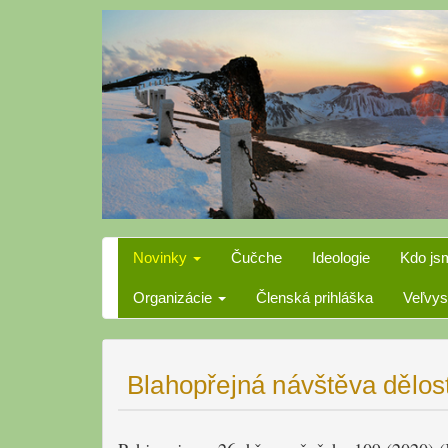
Skip
to
content
Novinky
Čučche
Ideologie
Kdo js
Organizácie
Členská prihláška
Veľvys
Blahopřejná návštěva dělos