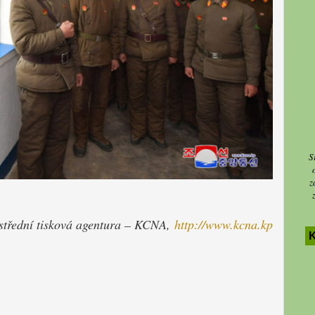
S
z
střední tisková agentura – KCNA,
http://www.kcna.kp