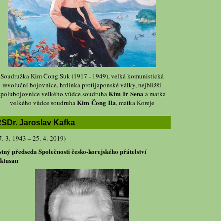
Soudružka Kim Čong Suk (1917 - 1949), velká komunistická
revoluční bojovnice, hrdinka protijaponské války, nejbližší
Kim Ir Sena
spolubojovnice velkého vůdce soudruha
a matka
Kim Čong Ila
velkého vůdce soudruha
, matka Koreje
SDr. Jaroslav Kafka
7. 3. 1943 – 25. 4. 2019)
stný předseda Společnosti česko-korejského přátelství
ktusan