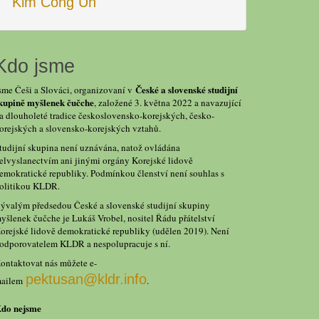
Kim Čong Un
Kdo jsme
České a slovenské studijní
sme Češi a Slováci, organizovaní v
kupině myšlenek čučche
, založené 3. května 2022 a navazující
a dlouholeté tradice československo-korejských, česko-
orejských a slovensko-korejských vztahů.
tudijní skupina není uznávána, natož ovládána
elvyslanectvím ani jinými orgány Korejské lidově
emokratické republiky. Podmínkou členství není souhlas s
olitikou KLDR.
ývalým předsedou České a slovenské studijní skupiny
yšlenek čučche je Lukáš Vrobel, nositel Řádu přátelství
orejské lidově demokratické republiky (udělen 2019). Není
odporovatelem KLDR a nespolupracuje s ní.
ontaktovat nás můžete e-
pektusan@kldr.info
ailem
.
do nejsme