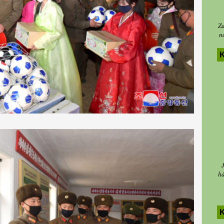
Za
n
K
há