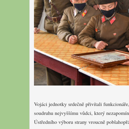
Vojáci jednotky srdečně přivítali funkcionáře,
soudruhu nejvyššímu vůdci, který nezapomíná
Ústředního výboru strany vroucně poblahopřál