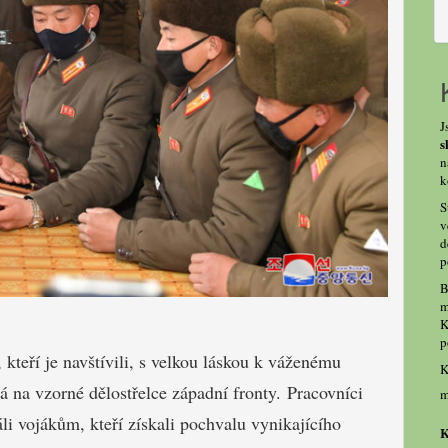
J
s
n
k
S
v
d
p
B
m
K
p
 kteří je navštívili, s velkou láskou k váženému
K
 na vzorné dělostřelce západní fronty. Pracovníci
m
i vojákům, kteří získali pochvalu vynikajícího
K