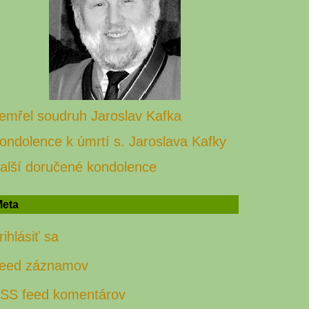
emřel soudruh Jaroslav Kafka
ondolence k úmrtí s. Jaroslava Kafky
alší doručené kondolence
eta
rihlásiť sa
eed záznamov
SS feed komentárov