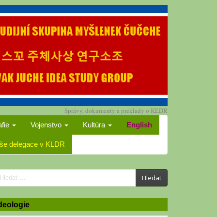
Správy, dokumenty a preklady o KĽDR
afie
Vojenstvo
Kultúra
English
še delegace v KLDR
earch
Hledat
or:
deologie