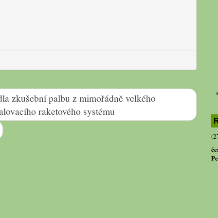
la zkušební palbu z mimořádně velkého
lovacího raketového systému
R
(2
če
Pe