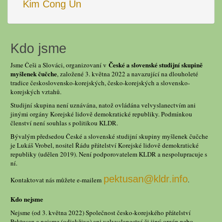
Kim Čong Un
Kdo jsme
České a slovenské studijní skupině
Jsme Češi a Slováci, organizovaní v
myšlenek čučche
, založené 3. května 2022 a navazující na dlouholeté
tradice československo-korejských, česko-korejských a slovensko-
korejských vztahů.
Studijní skupina není uznávána, natož ovládána velvyslanectvím ani
jinými orgány Korejské lidově demokratické republiky. Podmínkou
členství není souhlas s politikou KLDR.
Bývalým předsedou České a slovenské studijní skupiny myšlenek čučche
je Lukáš Vrobel, nositel Řádu přátelství Korejské lidově demokratické
republiky (udělen 2019). Není podporovatelem KLDR a nespolupracuje s
ní.
pektusan@kldr.info
Kontaktovat nás můžete e-mailem
.
Kdo nejsme
Nejsme (od 3. května 2022) Společnost česko-korejského přátelství
Pektusan a nejsme (odjakživa) ani velvyslanectví či jiný orgán nebo