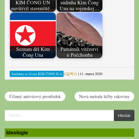
KIM ČONG UN
súdruha Kim Čong
navštívil staveniště…
Una na vojenskej…
Seznam děl Kim
Památník vítězství
Čong Una
u Počchonba
|
알렉스
|
11. marca 2020
Anekdoty zo života KIM ČONG ILA
Účinný antivirový prostředek
Nová metoda léčby rakoviny
Search
Hledat
for:
Ideologie