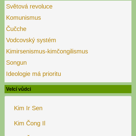
Světová revoluce
Komunismus
Čučche
Vodcovský systém
Kimirsenismus-kimčongilismus
Songun
Ideologie má prioritu
Velcí vůdci
Kim Ir Sen
Kim Čong Il