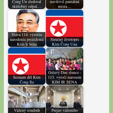
Čong Un sledoval
navštívil památná
skúšobný odpal…
místa…
Sláva 114. výročiu
narodenia prezidenta
Stručný životopis
Kim Ir Sena
Kim Čong Una
Oslavy Dne slunce -
Seznam děl Kim
113. výročí narození
Čong Ila
KIM IR SENA
Vážený soudruh
Prejav váženého