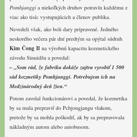
Pomhjanggi
a niekoľkých druhov potravín každému z
viac ako tisíc vystupujúcich a členov publika.
Nevedeli však, ako boli dary pripravené. Jedného
neskorého večera pár dní predtým sa opýtal súdruh
Kim Čong Il
na výrobnú kapacitu kozmetického
závodu Sinuidžu a povedal:
– „Som rád, že fabrika dokáže zajtra vyrobiť 1 500
sád kozmetiky Pomhjanggi. Potrebujem ich na
Medzinárodný deň žien.“
Potom zavolal funkcionárovi a povedal, že kozmetika
by sa mala prepraviť do Pchjongjangu vlakom,
pretože by sa mohla poškodiť, ak by sa prepravovala
nákladným autom alebo autobusom.