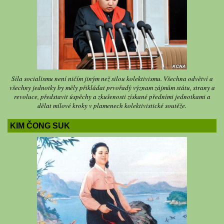
Síla socialismu není ničím jiným než silou kolektivismu. Všechna odvětví a
všechny jednotky by měly přikládat prvořadý význam zájmům státu, strany a
revoluce, představit úspěchy a zkušenosti získané předními jednotkami a
dělat mílové kroky v plamenech kolektivistické soutěže.
KIM ČONG SUK