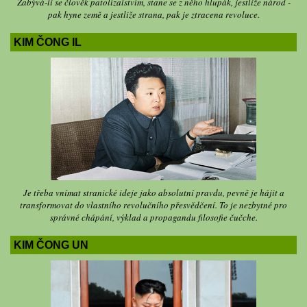
Zabývá-li se člověk patolízalstvím, stane se z něho hlupák, jestliže národ -
pak hyne země a jestliže strana, pak je ztracena revoluce.
KIM ČONG IL
Je třeba vnímat stranické ideje jako absolutní pravdu, pevně je hájit a
transformovat do vlastního revolučního přesvědčení. To je nezbytné pro
správné chápání, výklad a propagandu filosofie čučche.
KIM ČONG UN