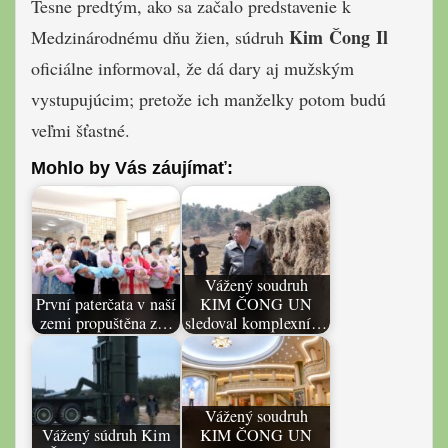
Tesne predtým, ako sa začalo predstavenie k
Kim Čong Il
Medzinárodnému dňu žien, súdruh
oficiálne informoval, že dá dary aj mužským
vystupujúcim; pretože ich manželky potom budú
veľmi šťastné.
Mohlo by Vás záujímať:
Vážený soudruh
První paterčata v naší
KIM ČONG UN
zemi propuštěna z…
sledoval komplexní…
Vážený soudruh
Vážený súdruh Kim
KIM ČONG UN