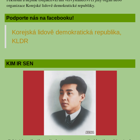
organizace Korejské lidově demokratické republiky.
Podporte nás na facebooku!
Korejská lidově demokratická republika,
KLDR
KIM IR SEN