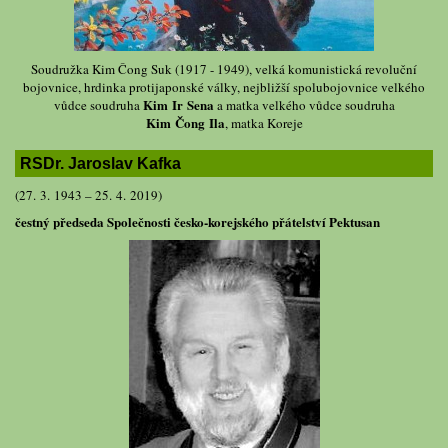
Soudružka Kim Čong Suk (1917 - 1949), velká komunistická revoluční
bojovnice, hrdinka protijaponské války, nejbližší spolubojovnice velkého
Kim Ir Sena
vůdce soudruha
a matka velkého vůdce soudruha
Kim Čong Ila
, matka Koreje
RSDr. Jaroslav Kafka
(27. 3. 1943 – 25. 4. 2019)
čestný předseda Společnosti česko-korejského přátelství Pektusan