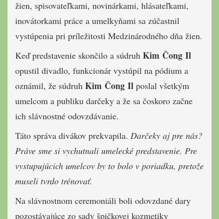
žien, spisovateľkami, novinárkami, hlásateľkami,
inovátorkami práce a umelkyňami sa zúčastnil
vystúpenia pri príležitosti Medzinárodného dňa žien.
Kim Čong Il
Keď predstavenie skončilo a súdruh
opustil divadlo, funkcionár vystúpil na pódium a
Kim Čong Il
oznámil, že súdruh
poslal všetkým
umelcom a publiku darčeky a že sa čoskoro začne
ich slávnostné odovzdávanie.
Táto správa divákov prekvapila.
Darčeky aj pre nás?
Práve sme si vychutnali umelecké predstavenie. Pre
vystupujúcich umelcov by to bolo v poriadku, pretože
museli tvrdo trénovať.
Na slávnostnom ceremoniáli boli odovzdané dary
pozostávajúce zo sady špičkovej kozmetiky