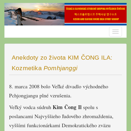
Skip
to
content
Toggle
navigatio
Anekdoty zo života KIM ČONG ILA:
Kozmetika
Pomhjanggi
8. marca 2008 bolo Veľké divadlo východného
Pchjongjangu plné vzrušenia.
Kim Čong Il
Veľký vodca súdruh
spolu s
poslancami Najvyššieho ľudového zhromaždenia,
vyššími funkcionárkami Demokratického zväzu