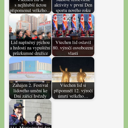
s nejhlubší úctou
aktivity v první Den
připomenul velkého…
sportu nového roku
Lid naplněný pýchou
Všechen lid oslavil
a hrdostí na vypuštění
80. výročí osvobození
průzkumné družice
vlasti
Zahájen 2. Festival
Všechen lid si
lidového umění ke
připomněl 12. výročí
Dni zářící hvězdy
úmrtí velkého…
114. Mezinárodní den