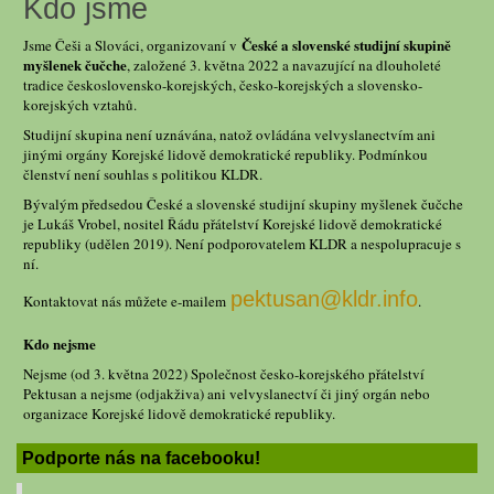
Kdo jsme
České a slovenské studijní skupině
Jsme Češi a Slováci, organizovaní v
myšlenek čučche
, založené 3. května 2022 a navazující na dlouholeté
tradice československo-korejských, česko-korejských a slovensko-
korejských vztahů.
Studijní skupina není uznávána, natož ovládána velvyslanectvím ani
jinými orgány Korejské lidově demokratické republiky. Podmínkou
členství není souhlas s politikou KLDR.
Bývalým předsedou České a slovenské studijní skupiny myšlenek čučche
je Lukáš Vrobel, nositel Řádu přátelství Korejské lidově demokratické
republiky (udělen 2019). Není podporovatelem KLDR a nespolupracuje s
ní.
pektusan@kldr.info
Kontaktovat nás můžete e-mailem
.
Kdo nejsme
Nejsme (od 3. května 2022) Společnost česko-korejského přátelství
Pektusan a nejsme (odjakživa) ani velvyslanectví či jiný orgán nebo
organizace Korejské lidově demokratické republiky.
Podporte nás na facebooku!