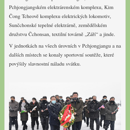
Pchjongjangském elektrárenském komplexu, Kim
Čong Tcheově komplexu elektrických lokomotiv,
Sunčchonské tepelné elektrárně, zemědělském
družstvu Čchonsan, textilní továrně „Září“ a jinde.
V jednotkách na všech úrovních v Pchjongjangu a na
dalších místech se konaly sportovní soutěže, které
povýšily slavnostní náladu svátku.