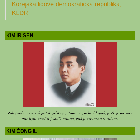
Korejská lidově demokratická republika,
KLDR
KIM IR SEN
Zabývá-li se člověk patolízalstvím, stane se z něho hlupák, jestliže národ -
pak hyne země a jestliže strana, pak je ztracena revoluce.
KIM ČONG IL