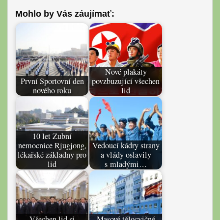
Mohlo by Vás záujímať:
Nové plakáty
První Sportovní den
povzbuzující všechen
nového roku
lid
10 let Zubní
nemocnice Rjugjong,
Vedoucí kádry strany
lékařské základny pro
a vlády oslavily
lid
s mladými…
Všechen lid si
Masové tělocvičné