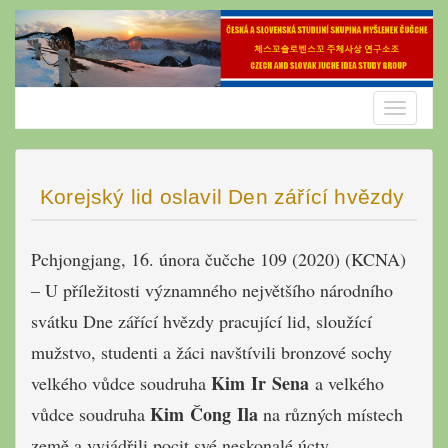
Skip
to
content
Toggle
navigatio
Korejský lid oslavil Den zářící hvězdy
Pchjongjang, 16. února čučche 109 (2020) (KCNA)
– U příležitosti významného největšího národního
svátku Dne zářící hvězdy pracující lid, sloužící
mužstvo, studenti a žáci navštívili bronzové sochy
Kim Ir Sena
velkého vůdce soudruha
a velkého
Kim Čong Ila
vůdce soudruha
na různých místech
země a vyjádřili pocit své neskonalé úcty.