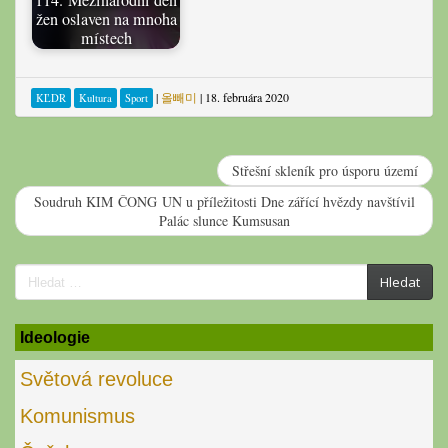
žen oslaven na mnoha
místech
|
올빼미
|
18. februára 2020
KĽDR
Kultura
Sport
Střešní skleník pro úsporu území
Soudruh KIM ČONG UN u příležitosti Dne zářící hvězdy navštívil
Palác slunce Kumsusan
Search
Hledat
for:
Ideologie
Světová revoluce
Komunismus