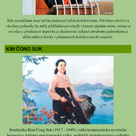
Síla socialismu není ničím jiným než silou kolektivismu. Všechna odvětví a
všechny jednotky by měly přikládat prvořadý význam zájmům státu, strany a
revoluce, představit úspěchy a zkušenosti získané předními jednotkami a
dělat mílové kroky v plamenech kolektivistické soutěže.
KIM ČONG SUK
Soudružka Kim Čong Suk (1917 - 1949), velká komunistická revoluční
bojovnice, hrdinka protijaponské války, nejbližší spolubojovnice velkého