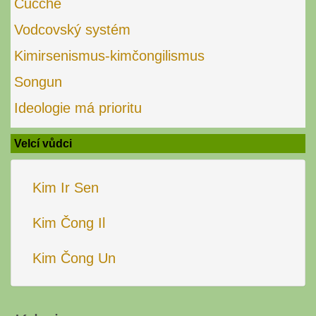
Čučche
Vodcovský systém
Kimirsenismus-kimčongilismus
Songun
Ideologie má prioritu
Velcí vůdci
Kim Ir Sen
Kim Čong Il
Kim Čong Un