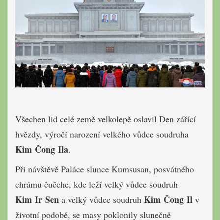
Všechen lid celé země velkolepě oslavil Den zářící
hvězdy, výročí narození velkého vůdce soudruha
Kim Čong Ila
.
Při návštěvě Paláce slunce Kumsusan, posvátného
chrámu čučche, kde leží velký vůdce soudruh
Kim Ir Sen
Kim Čong Il
a velký vůdce soudruh
v
životní podobě, se masy poklonily slunečně