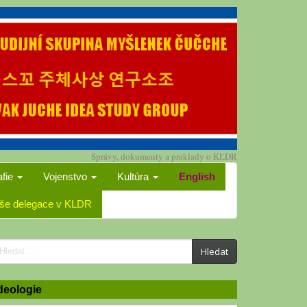
Správy, dokumenty a preklady o KĽDR
afie
Vojenstvo
Kultúra
English
še delegace v KLDR
earch
Hledat
or:
deologie