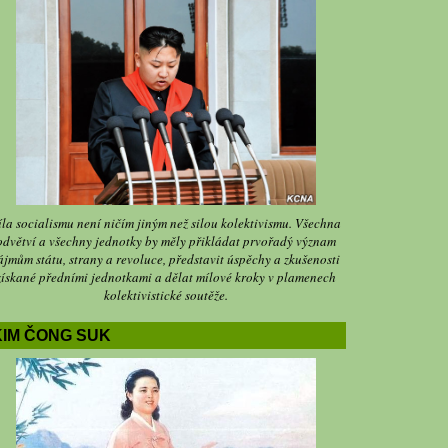
íla socialismu není ničím jiným než silou kolektivismu. Všechna
odvětví a všechny jednotky by měly přikládat prvořadý význam
ájmům státu, strany a revoluce, představit úspěchy a zkušenosti
získané předními jednotkami a dělat mílové kroky v plamenech
kolektivistické soutěže.
KIM ČONG SUK