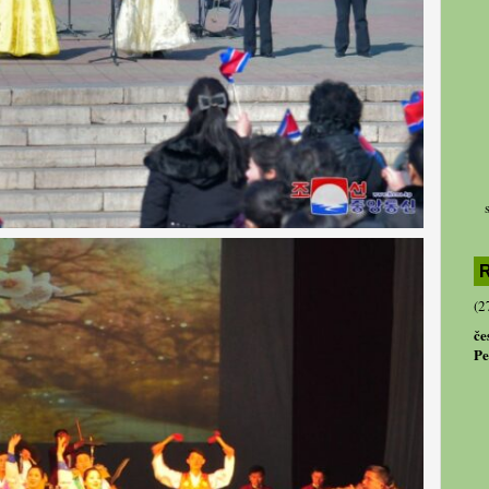
R
(2
če
Pe