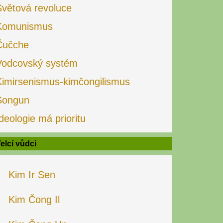
Světová revoluce
Komunismus
Čučche
Vodcovský systém
Kimirsenismus-kimčongilismus
Songun
deologie má prioritu
elcí vůdci
Kim Ir Sen
Kim Čong Il