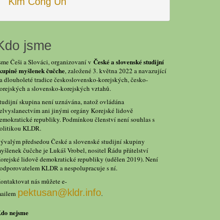
Kim Čong Un
Kdo jsme
České a slovenské studijní
sme Češi a Slováci, organizovaní v
kupině myšlenek čučche
, založené 3. května 2022 a navazující
a dlouholeté tradice československo-korejských, česko-
orejských a slovensko-korejských vztahů.
tudijní skupina není uznávána, natož ovládána
elvyslanectvím ani jinými orgány Korejské lidově
emokratické republiky. Podmínkou členství není souhlas s
olitikou KLDR.
ývalým předsedou České a slovenské studijní skupiny
yšlenek čučche je Lukáš Vrobel, nositel Řádu přátelství
orejské lidově demokratické republiky (udělen 2019). Není
odporovatelem KLDR a nespolupracuje s ní.
ontaktovat nás můžete e-
pektusan@kldr.info
ailem
.
do nejsme