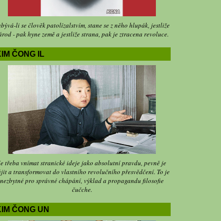
bývá-li se člověk patolízalstvím, stane se z něho hlupák, jestliže
árod - pak hyne země a jestliže strana, pak je ztracena revoluce.
IM ČONG IL
Je třeba vnímat stranické ideje jako absolutní pravdu, pevně je
jit a transformovat do vlastního revolučního přesvědčení. To je
nezbytné pro správné chápání, výklad a propagandu filosofie
čučche.
KIM ČONG UN