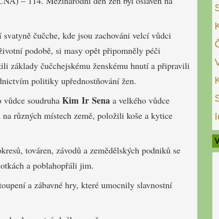
CNA) – 114. Mezinárodní den žen byl oslaven na
 svatyně čučche, kde jsou zachováni velcí vůdci
životní podobě, si masy opět připomněly péči
žili základy čučchejskému ženskému hnutí a připravili
dnictvím politiky upřednostňování žen.
Kim Ir Sena
ho vůdce soudruha
a velkého vůdce
na různých místech země, položili koše a kytice
I
V
 okresů, továren, závodů a zemědělských podniků se
notkách a poblahopřáli jim.
oupení a zábavné hry, které umocnily slavnostní