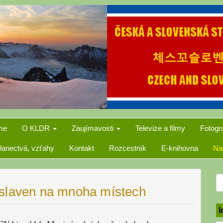
me
O KLDR
Zaujímavosti
Televize a filmy
Fotogr
lanectvá, vzťahy
Kontakt
Rozcestník
E-knihovna
Na
S
oslaven na mnoha místech
f
I