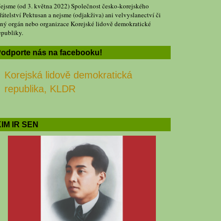
ejsme (od 3. května 2022) Společnost česko-korejského
řátelství Pektusan a nejsme (odjakživa) ani velvyslanectví či
iný orgán nebo organizace Korejské lidově demokratické
epubliky.
odporte nás na facebooku!
Korejská lidově demokratická
republika, KLDR
IM IR SEN