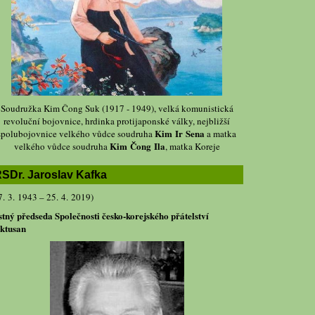
Soudružka Kim Čong Suk (1917 - 1949), velká komunistická
revoluční bojovnice, hrdinka protijaponské války, nejbližší
Kim Ir Sena
spolubojovnice velkého vůdce soudruha
a matka
Kim Čong Ila
velkého vůdce soudruha
, matka Koreje
SDr. Jaroslav Kafka
7. 3. 1943 – 25. 4. 2019)
stný předseda Společnosti česko-korejského přátelství
ktusan