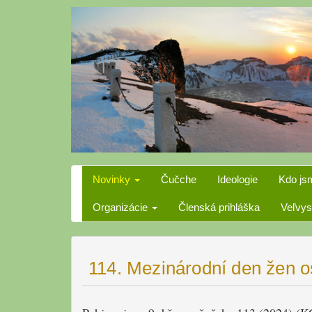
Skip
to
content
Novinky
Čučche
Ideologie
Kdo js
Organizácie
Členská prihláška
Veľvys
114. Mezinárodní den žen 