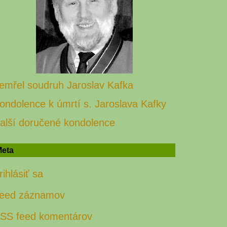
emřel soudruh Jaroslav Kafka
ondolence k úmrtí s. Jaroslava Kafky
alší doručené kondolence
eta
rihlásiť sa
eed záznamov
SS feed komentárov