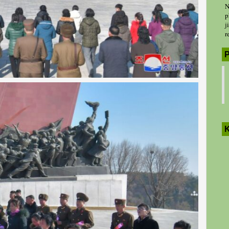
N
p
j
r
P
K