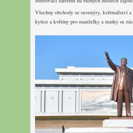
Stravovací zařízení na různých místech zajišť
Všechny obchody se suvenýry, květinářství a k
kytice a květiny pro manželky a matky se zás