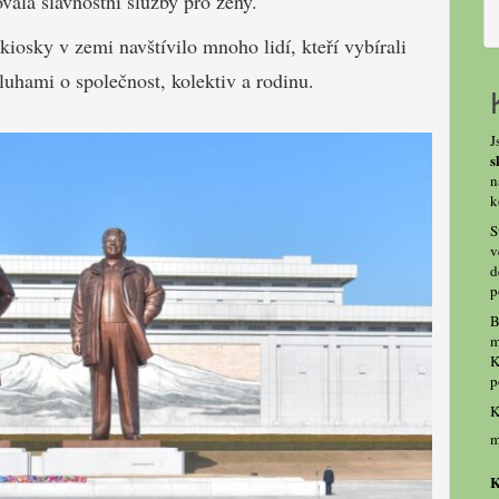
ovala slavnostní služby pro ženy.
iosky v zemi navštívilo mnoho lidí, kteří vybírali
luhami o společnost, kolektiv a rodinu.
J
s
n
k
S
v
d
p
B
m
K
p
K
m
K