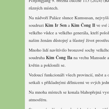
Pchjongjang 9. března čučche 113 (2024) (K
různých místech.
Na nádvoří Paláce slunce Kumsusan, nejvyšší
Kim Ir Sen
Kim Čong Il
soudruzi
a
ve své 
velkého vůdce a velkého generála, kteří polo
našim ženám důstojný a šťastný život prostře
Mnoho lidí navštívilo bronzové sochy velké
Kim Čong Ila
soudruha
na vrchu Mansude a 
květin a poklonili se.
Vedoucí funkcionáři všech provincií, měst a
setkali s příkladnými dělnicemi ve svých jed
Na mnoha místech se konala blahopřejná vyst
atmosféru.