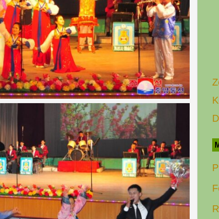
Z
K
D
M
P
F
R