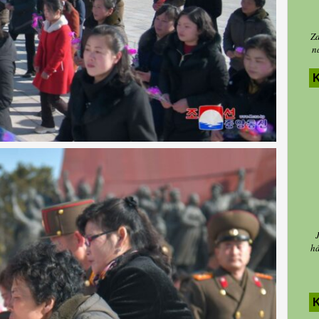
Za
n
K
há