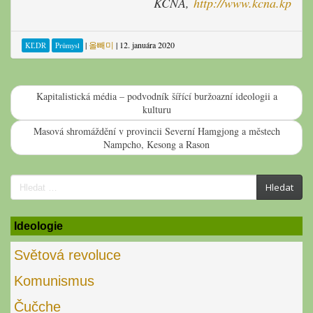
KCNA,
http://www.kcna.kp
|
올빼미
|
12. januára 2020
KĽDR
Průmysl
Kapitalistická média – podvodník šířící buržoazní ideologii a
kulturu
Masová shromáždění v provincii Severní Hamgjong a městech
Nampcho, Kesong a Rason
Search
Hledat
for:
Ideologie
Světová revoluce
Komunismus
Čučche