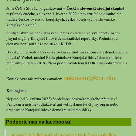
České a slovenské studijní skupině
Jsme Češi a Slováci, organizovaní v
myšlenek čučche
, založené 3. května 2022 a navazující na dlouholeté
tradice československo-korejských, česko-korejských a slovensko-
korejských vztahů.
Studijní skupina není uznávána, natož ovládána velvyslanectvím ani
jinými orgány Korejské lidově demokratické republiky. Podmínkou
členství není souhlas s politikou KLDR.
Bývalým předsedou České a slovenské studijní skupiny myšlenek čučche
je Lukáš Vrobel, nositel Řádu přátelství Korejské lidově demokratické
republiky (udělen 2019). Není podporovatelem KLDR a nespolupracuje s
ní.
pektusan@kldr.info
Kontaktovat nás můžete e-mailem
.
Kdo nejsme
Nejsme (od 3. května 2022) Společnost česko-korejského přátelství
Pektusan a nejsme (odjakživa) ani velvyslanectví či jiný orgán nebo
organizace Korejské lidově demokratické republiky.
Podporte nás na facebooku!
Korejská lidově demokratická republika,