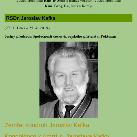
Kim Ir Sena
vůdce soudruha
a matka velkého vůdce soudruha
Kim Čong Ila
, matka Koreje
RSDr. Jaroslav Kafka
(27. 3. 1943 – 25. 4. 2019)
čestný předseda Společnosti česko-korejského přátelství Pektusan
Zemřel soudruh Jaroslav Kafka
Kondolence k úmrtí s. Jaroslava Kafky