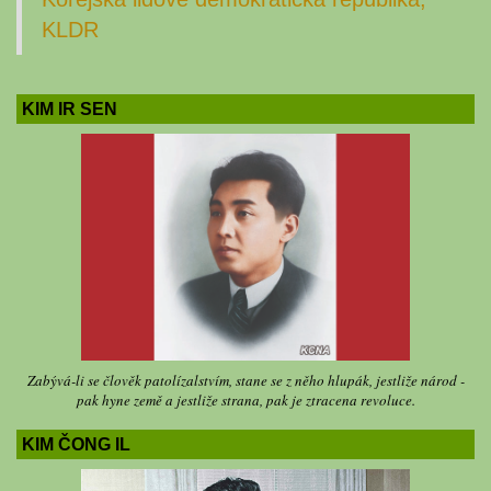
KLDR
KIM IR SEN
Zabývá-li se člověk patolízalstvím, stane se z něho hlupák, jestliže národ -
pak hyne země a jestliže strana, pak je ztracena revoluce.
KIM ČONG IL