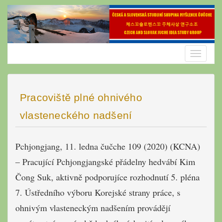
Skip
to
content
Toggle
navigatio
Pracoviště plné ohnivého
vlasteneckého nadšení
Pchjongjang, 11. ledna čučche 109 (2020) (KCNA)
– Pracující Pchjongjangské přádelny hedvábí Kim
Čong Suk, aktivně podporujíce rozhodnutí 5. pléna
7. Ústředního výboru Korejské strany práce, s
ohnivým vlasteneckým nadšením provádějí