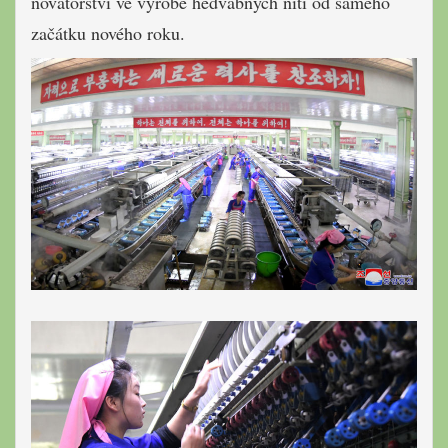
novátorství ve výrobě hedvábných nití od samého
začátku nového roku.