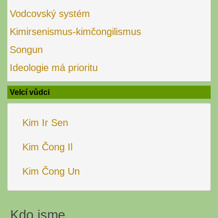
Vodcovský systém
Kimirsenismus-kimčongilismus
Songun
Ideologie má prioritu
Velcí vůdci
Kim Ir Sen
Kim Čong Il
Kim Čong Un
Kdo jsme