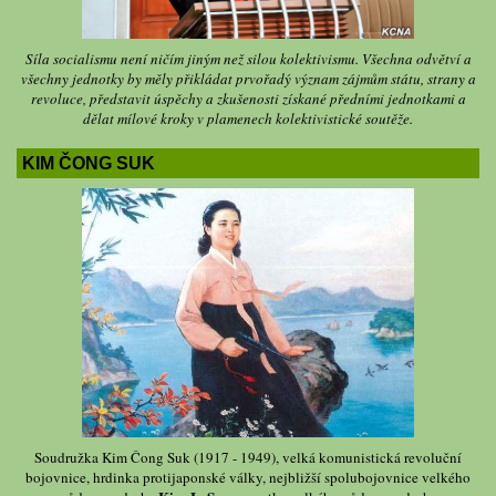
Síla socialismu není ničím jiným než silou kolektivismu. Všechna odvětví a
všechny jednotky by měly přikládat prvořadý význam zájmům státu, strany a
revoluce, představit úspěchy a zkušenosti získané předními jednotkami a
dělat mílové kroky v plamenech kolektivistické soutěže.
KIM ČONG SUK
Soudružka Kim Čong Suk (1917 - 1949), velká komunistická revoluční
bojovnice, hrdinka protijaponské války, nejbližší spolubojovnice velkého