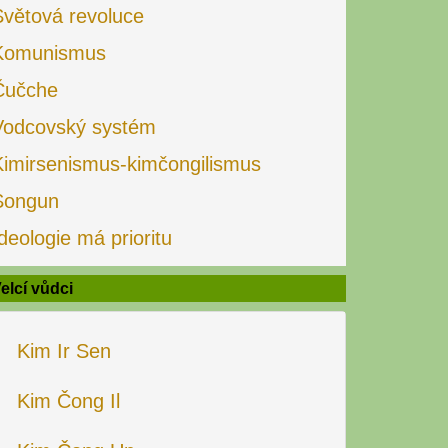
Světová revoluce
Komunismus
Čučche
Vodcovský systém
Kimirsenismus-kimčongilismus
Songun
deologie má prioritu
elcí vůdci
Kim Ir Sen
Kim Čong Il