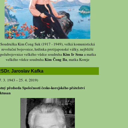
Soudružka Kim Čong Suk (1917 - 1949), velká komunistická
revoluční bojovnice, hrdinka protijaponské války, nejbližší
Kim Ir Sena
spolubojovnice velkého vůdce soudruha
a matka
Kim Čong Ila
velkého vůdce soudruha
, matka Koreje
SDr. Jaroslav Kafka
7. 3. 1943 – 25. 4. 2019)
stný předseda Společnosti česko-korejského přátelství
ktusan