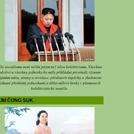
íla socialismu není ničím jiným než silou kolektivismu. Všechna
odvětví a všechny jednotky by měly přikládat prvořadý význam
ájmům státu, strany a revoluce, představit úspěchy a zkušenosti
získané předními jednotkami a dělat mílové kroky v plamenech
kolektivistické soutěže.
KIM ČONG SUK