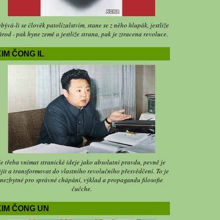
bývá-li se člověk patolízalstvím, stane se z něho hlupák, jestliže
árod - pak hyne země a jestliže strana, pak je ztracena revoluce.
IM ČONG IL
Je třeba vnímat stranické ideje jako absolutní pravdu, pevně je
jit a transformovat do vlastního revolučního přesvědčení. To je
nezbytné pro správné chápání, výklad a propagandu filosofie
čučche.
KIM ČONG UN