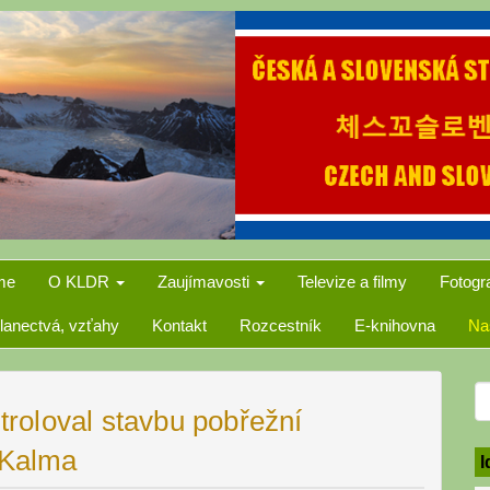
me
O KLDR
Zaujímavosti
Televize a filmy
Fotogr
lanectvá, vzťahy
Kontakt
Rozcestník
E-knihovna
Na
S
roloval stavbu pobřežní
f
 Kalma
I