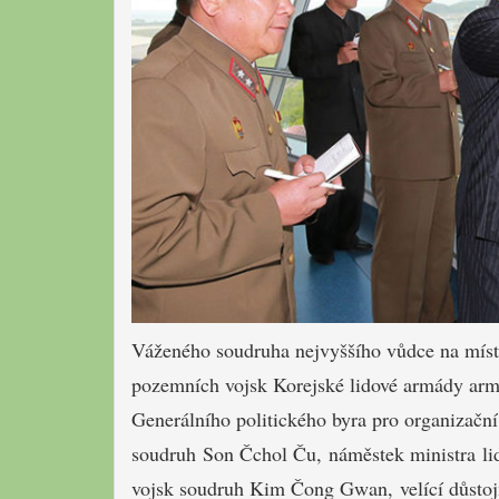
Váženého soudruha nejvyššího vůdce na místě
pozemních vojsk Korejské lidové armády arm
Generálního politického byra pro organizačn
soudruh Son Čchol Ču, náměstek ministra li
vojsk soudruh Kim Čong Gwan, velící důstojníc