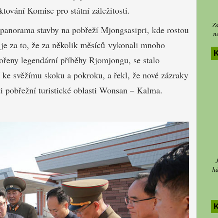
ování Komise pro státní záležitosti.
Za
 panorama stavby na pobřeží Mjongsasipri, kde rostou
n
l je za to, že za několik měsíců vykonali mnoho
K
ořeny legendární příběhy Rjomjongu, se stalo
ke svěžímu ​​skoku a pokroku, a řekl, že nové zázraky
ti pobřežní turistické oblasti Wonsan – Kalma.
há