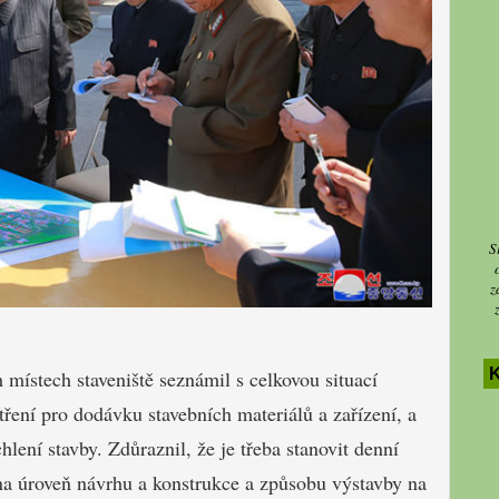
S
z
místech staveniště seznámil s celkovou situací
tření pro dodávku stavebních materiálů a zařízení, a
lení stavby. Zdůraznil, že je třeba stanovit denní
na úroveň návrhu a konstrukce a způsobu výstavby na