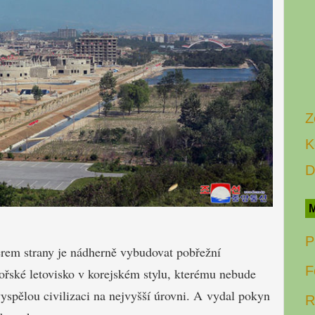
Z
K
D
M
P
rem strany je nádherně vybudovat pobřežní
F
ořské letovisko v korejském stylu, kterému nebude
vyspělou civilizaci na nejvyšší úrovni. A vydal pokyn
R