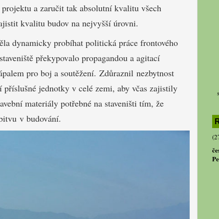
projektu a zaručit tak absolutní kvalitu všech
jistit kvalitu budov na nejvyšší úrovni.
ěla dynamicky probíhat politická práce frontového
 staveniště překypovalo propagandou a agitací
ápalem pro boj a soutěžení. Zdůraznil nezbytnost
 příslušné jednotky v celé zemi, aby včas zajistily
avební materiály potřebné na staveništi tím, že
bitvu v budování.
R
(2
če
Pe