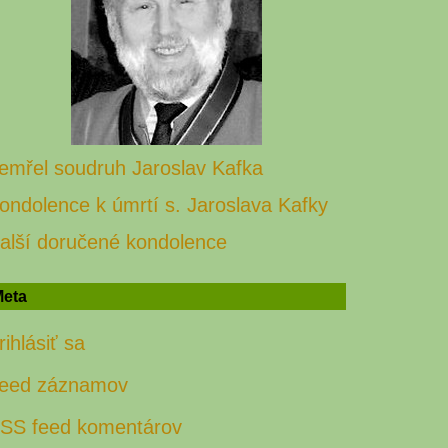
emřel soudruh Jaroslav Kafka
ondolence k úmrtí s. Jaroslava Kafky
alší doručené kondolence
eta
rihlásiť sa
eed záznamov
SS feed komentárov