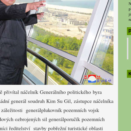
N
p
j
r
P
K
 přivítal náčelník Generálního politického byra
ádní generál soudruh Kim Su Gil, zástupce náčelníka
í záležitosti generálplukovník pozemních vojsk
dových ozbrojených sil generálporučík pozemních
i ředitelství stavby pobřežní turistické oblasti