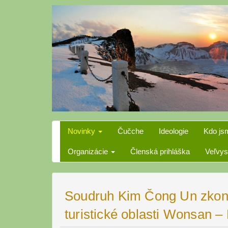
Skip
to
content
Novinky
Čučche
Ideologie
Kdo js
Organizácie
Členská prihláška
Veľvys
Soudruh Kim Čong Un zkont
turistické oblasti Wonsan –