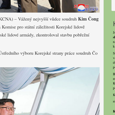
Kim Čong
 (KCNA) – Vážený nejvyšší vůdce soudruh
 Komise pro státní záležitosti Korejské lidově
J
jské lidové armády, zkontroloval stavbu pobřežní
s
n
k
Ústředního výboru Korejské strany práce soudruh Čo
S
v
d
p
B
m
K
p
K
m
K