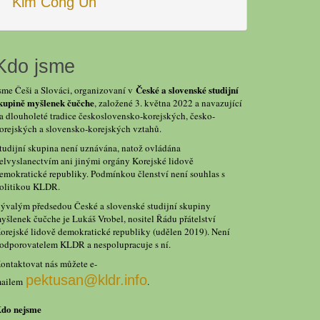
Kim Čong Un
Kdo jsme
České a slovenské studijní
sme Češi a Slováci, organizovaní v
kupině myšlenek čučche
, založené 3. května 2022 a navazující
a dlouholeté tradice československo-korejských, česko-
orejských a slovensko-korejských vztahů.
tudijní skupina není uznávána, natož ovládána
elvyslanectvím ani jinými orgány Korejské lidově
emokratické republiky. Podmínkou členství není souhlas s
olitikou KLDR.
ývalým předsedou České a slovenské studijní skupiny
yšlenek čučche je Lukáš Vrobel, nositel Řádu přátelství
orejské lidově demokratické republiky (udělen 2019). Není
odporovatelem KLDR a nespolupracuje s ní.
ontaktovat nás můžete e-
pektusan@kldr.info
ailem
.
do nejsme