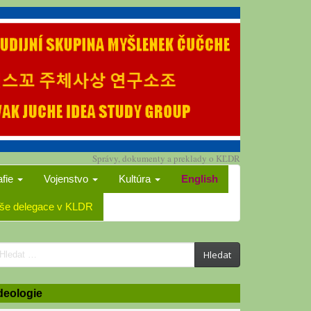
Správy, dokumenty a preklady o KĽDR
afie
Vojenstvo
Kultúra
English
še delegace v KLDR
earch
Hledat
or:
deologie