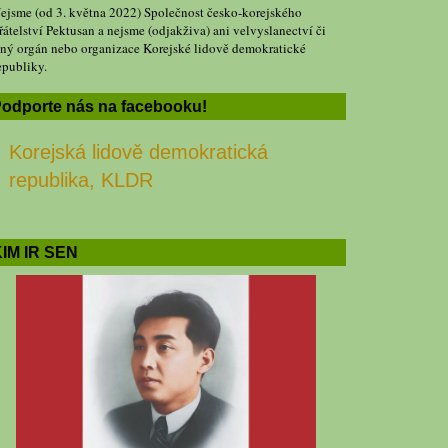
ejsme (od 3. května 2022) Společnost česko-korejského
řátelství Pektusan a nejsme (odjakživa) ani velvyslanectví či
iný orgán nebo organizace Korejské lidově demokratické
epubliky.
odporte nás na facebooku!
Korejská lidově demokratická
republika, KLDR
IM IR SEN