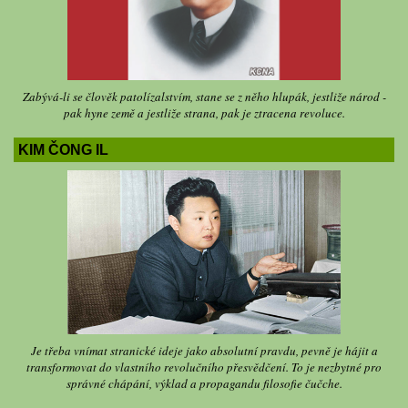
Zabývá-li se člověk patolízalstvím, stane se z něho hlupák, jestliže národ -
pak hyne země a jestliže strana, pak je ztracena revoluce.
KIM ČONG IL
Je třeba vnímat stranické ideje jako absolutní pravdu, pevně je hájit a
transformovat do vlastního revolučního přesvědčení. To je nezbytné pro
správné chápání, výklad a propagandu filosofie čučche.