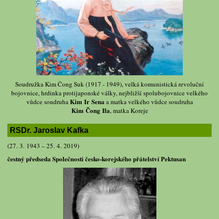
Soudružka Kim Čong Suk (1917 - 1949), velká komunistická revoluční
bojovnice, hrdinka protijaponské války, nejbližší spolubojovnice velkého
Kim Ir Sena
vůdce soudruha
a matka velkého vůdce soudruha
Kim Čong Ila
, matka Koreje
RSDr. Jaroslav Kafka
(27. 3. 1943 – 25. 4. 2019)
čestný předseda Společnosti česko-korejského přátelství Pektusan