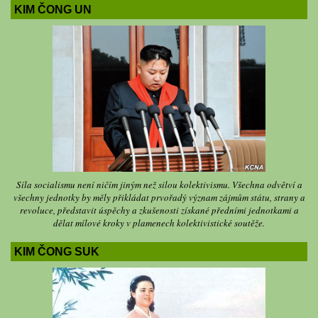
KIM ČONG UN
Síla socialismu není ničím jiným než silou kolektivismu. Všechna odvětví a
všechny jednotky by měly přikládat prvořadý význam zájmům státu, strany a
revoluce, představit úspěchy a zkušenosti získané předními jednotkami a
dělat mílové kroky v plamenech kolektivistické soutěže.
KIM ČONG SUK