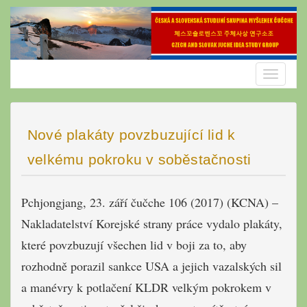
Skip
to
content
Toggle
navigatio
Nové plakáty povzbuzující lid k
velkému pokroku v soběstačnosti
Pchjongjang, 23. září čučche 106 (2017) (KCNA) –
Nakladatelství Korejské strany práce vydalo plakáty,
které povzbuzují všechen lid v boji za to, aby
rozhodně porazil sankce USA a jejich vazalských sil
a manévry k potlačení KLDR velkým pokrokem v