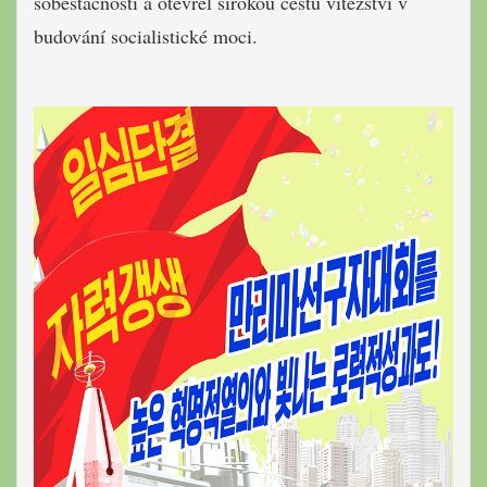
soběstačnosti a otevřel širokou cestu vítězství v
budování socialistické moci.