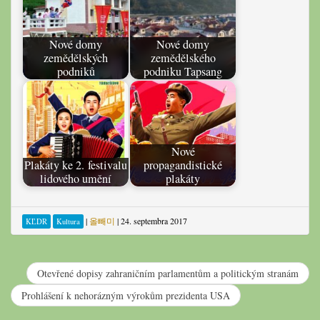
Nové domy
Nové domy
zemědělských
zemědělského
podniků
podniku Tapsang
Nové
Plakáty ke 2. festivalu
propagandistické
lidového umění
plakáty
|
올빼미
|
24. septembra 2017
KĽDR
Kultura
Otevřené dopisy zahraničním parlamentům a politickým stranám
Prohlášení k nehorázným výrokům prezidenta USA