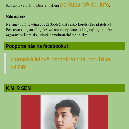
pektusan@kldr.info
Kontaktovat nás můžete e-mailem
.
Kdo nejsme
Nejsme (od 3. května 2022) Společnost česko-korejského přátelství
Pektusan a nejsme (odjakživa) ani velvyslanectví či jiný orgán nebo
organizace Korejské lidově demokratické republiky.
Podporte nás na facebooku!
Korejská lidově demokratická republika,
KLDR
KIM IR SEN