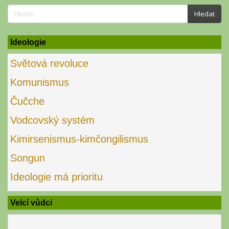
Search
Hledat
for:
Ideologie
Světová revoluce
Komunismus
Čučche
Vodcovský systém
Kimirsenismus-kimčongilismus
Songun
Ideologie má prioritu
Velcí vůdci