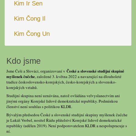
Kim Ir Sen
Kim Čong Il
Kim Čong Un
Kdo jsme
České a slovenské studijní skupině
Jsme Češi a Slováci, organizovaní v
myšlenek čučche
, založené 3. května 2022 a navazující na dlouholeté
tradice československo-korejských, česko-korejských a slovensko-
korejských vztahů.
Studijní skupina není uznávána, natož ovládána velvyslanectvím ani
jinými orgány Korejské lidově demokratické republiky. Podmínkou
členství není souhlas s politikou KLDR.
Bývalým předsedou České a slovenské studijní skupiny myšlenek čučche
je Lukáš Vrobel, nositel Řádu přátelství Korejské lidově demokratické
republiky (udělen 2019). Není podporovatelem KLDR a nespolupracuje s
ní.