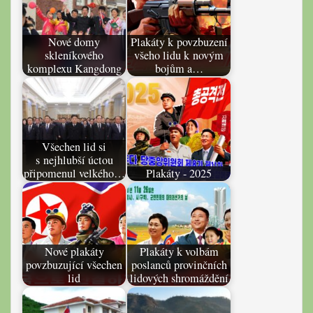
Nové domy
Plakáty k povzbuzení
skleníkového
všeho lidu k novým
komplexu Kangdong
bojům a…
Všechen lid si
s nejhlubší úctou
připomenul velkého…
Plakáty - 2025
Nové plakáty
Plakáty k volbám
povzbuzující všechen
poslanců provinčních
lid
lidových shromáždění