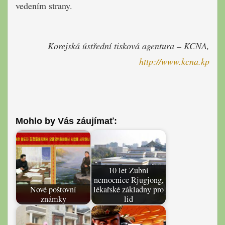
vedením strany.
Korejská ústřední tisková agentura – KCNA,
http://www.kcna.kp
Mohlo by Vás záujímať:
10 let Zubní
nemocnice Rjugjong,
Nové poštovní
lékařské základny pro
známky
lid