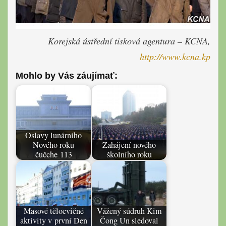
Korejská ústřední tisková agentura – KCNA,
http://www.kcna.kp
Mohlo by Vás záujímať:
Oslavy lunárního
Nového roku
Zahájení nového
čučche 113
školního roku
Masové tělocvičné
Vážený súdruh Kim
aktivity v první Den
Čong Un sledoval