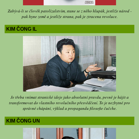
Zabývá-li se člověk patolízalstvím, stane se z něho hlupák, jestliže národ -
pak hyne země a jestliže strana, pak je ztracena revoluce.
KIM ČONG IL
Je třeba vnímat stranické ideje jako absolutní pravdu, pevně je hájit a
transformovat do vlastního revolučního přesvědčení. To je nezbytné pro
správné chápání, výklad a propagandu filosofie čučche.
KIM ČONG UN