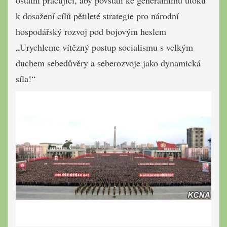
ostatní pracující, aby povstali ke generálnímu útoku
k dosažení cílů pětileté strategie pro národní
hospodářský rozvoj pod bojovým heslem
„Urychleme vítězný postup
socialismu s velkým
duchem sebedůvěry a seberozvoje jako dynamická
síla!“