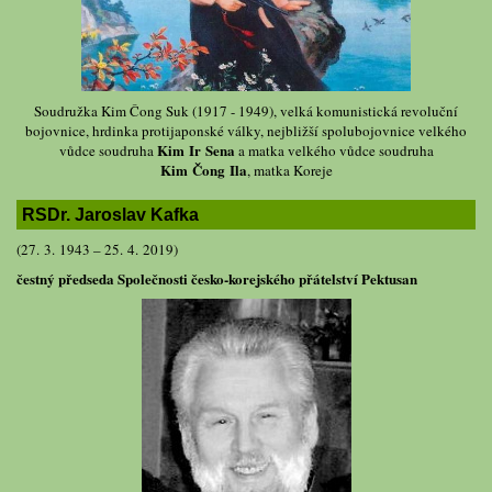
Soudružka Kim Čong Suk (1917 - 1949), velká komunistická revoluční
bojovnice, hrdinka protijaponské války, nejbližší spolubojovnice velkého
Kim Ir Sena
vůdce soudruha
a matka velkého vůdce soudruha
Kim Čong Ila
, matka Koreje
RSDr. Jaroslav Kafka
(27. 3. 1943 – 25. 4. 2019)
čestný předseda Společnosti česko-korejského přátelství Pektusan