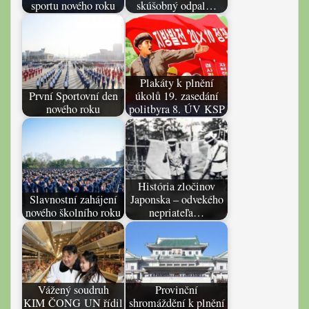
sportu nového roku
skúšobný odpal…
Plakáty k plnění
První Sportovní den
úkolů 19. zasedání
nového roku
politbyra 8. ÚV KSP
História zločinov
Slavnostní zahájení
Japonska – odvekého
nového školního roku
nepriateľa…
Vážený soudruh
Provinční
KIM ČONG UN řídil
shromáždění k plnění