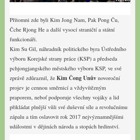
Přítomni zde byli Kim Jong Nam, Pak Pong Ču,
Čche Rjong He a další vysocí straničtí a státní
funkcionáři.
Kim Su Gil, náhradník politického byra Ústředního
výboru Korejské strany práce (KSP) a předseda
pchjongjangského městského výboru KSP, ve své
Kim Čong Unův
zprávě zdůraznil, že
novoroční
projev je cennou směrnicí a vždyv
ítězným
praporem, neboť podporuje všechny vojáky a lid
přikládat plnější vůli své duševní síle a revolučnímu
zápalu a tím oslavovit rok 2017 nejvýznamnějšími
událostmi v dějinách národa a stopách hrdinství.