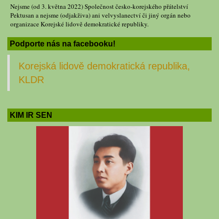
Nejsme (od 3. května 2022) Společnost česko-korejského přátelství
Pektusan a nejsme (odjakživa) ani velvyslanectví či jiný orgán nebo
organizace Korejské lidově demokratické republiky.
Podporte nás na facebooku!
Korejská lidově demokratická republika,
KLDR
KIM IR SEN