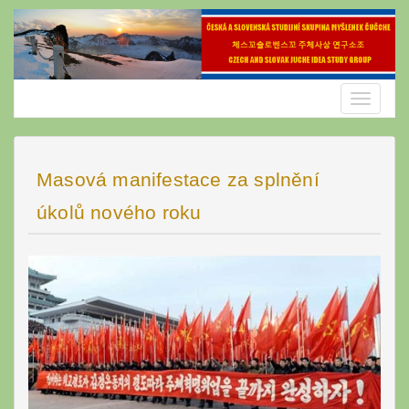
Skip
to
content
Toggle
navigatio
Masová manifestace za splnění
úkolů nového roku