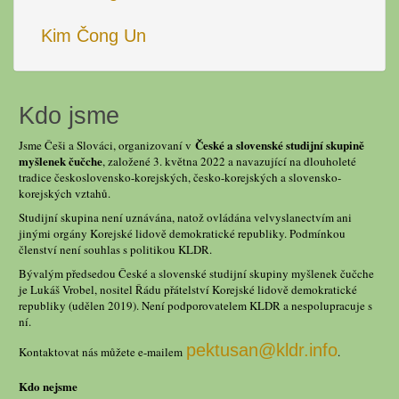
Kim Čong Un
Kdo jsme
České a slovenské studijní skupině
Jsme Češi a Slováci, organizovaní v
myšlenek čučche
, založené 3. května 2022 a navazující na dlouholeté
tradice československo-korejských, česko-korejských a slovensko-
korejských vztahů.
Studijní skupina není uznávána, natož ovládána velvyslanectvím ani
jinými orgány Korejské lidově demokratické republiky. Podmínkou
členství není souhlas s politikou KLDR.
Bývalým předsedou České a slovenské studijní skupiny myšlenek čučche
je Lukáš Vrobel, nositel Řádu přátelství Korejské lidově demokratické
republiky (udělen 2019). Není podporovatelem KLDR a nespolupracuje s
ní.
pektusan@kldr.info
Kontaktovat nás můžete e-mailem
.
Kdo nejsme