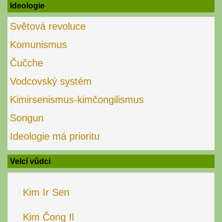
Ideologie
Světová revoluce
Komunismus
Čučche
Vodcovský systém
Kimirsenismus-kimčongilismus
Songun
Ideologie má prioritu
Velcí vůdci
Kim Ir Sen
Kim Čong Il