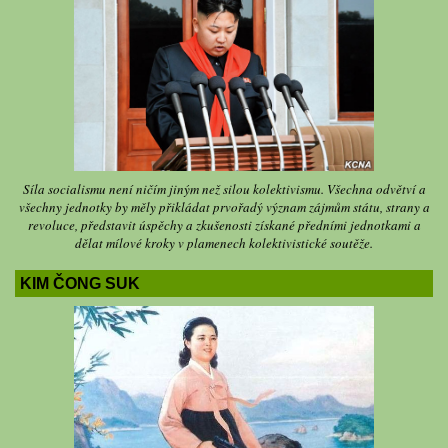
Síla socialismu není ničím jiným než silou kolektivismu. Všechna odvětví a
všechny jednotky by měly přikládat prvořadý význam zájmům státu, strany a
revoluce, představit úspěchy a zkušenosti získané předními jednotkami a
dělat mílové kroky v plamenech kolektivistické soutěže.
KIM ČONG SUK