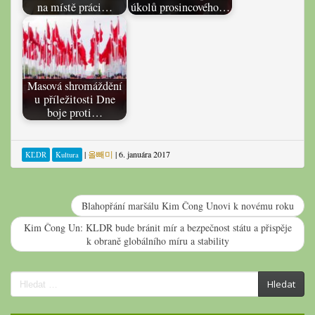
na místě práci…
úkolů prosincového…
Masová shromáždění
u příležitosti Dne
boje proti…
|
올빼미
|
6. januára 2017
KĽDR
Kultura
Blahopřání maršálu Kim Čong Unovi k novému roku
Kim Čong Un: KLDR bude bránit mír a bezpečnost státu a přispěje
k obraně globálního míru a stability
Search
Hledat
for: