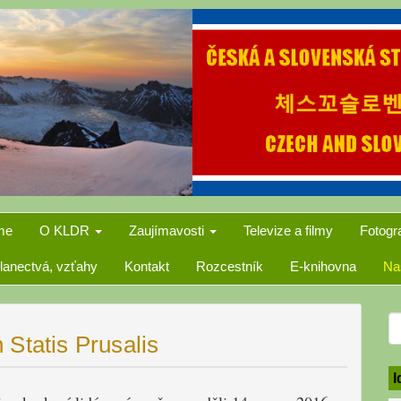
me
O KLDR
Zaujímavosti
Televize a filmy
Fotogr
lanectvá, vzťahy
Kontakt
Rozcestník
E-knihovna
Na
S
Statis Prusalis
f
I