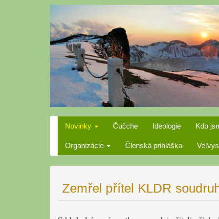
Skip
to
content
Novinky
Čučche
Ideologie
Kdo js
Organizácie
Členská prihláška
Veľvys
Zemřel přítel KLDR soudruh 