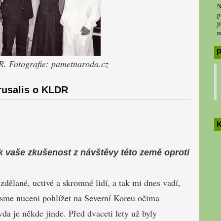
N
p
j
r
P
R. Fotografie: pametnaroda.cz
rusalis o KLDR
K
jak vaše zkušenost z návštěvy této země oproti
ělané, uctivé a skromné lidí, a tak mi dnes vadí,
Jsme nuceni pohlížet na Severní Koreu očima
vda je někde jinde. Před dvaceti lety už byly