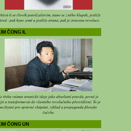
bývá-li se člověk patolízalstvím, stane se z něho hlupák, jestliže
árod - pak hyne země a jestliže strana, pak je ztracena revoluce.
IM ČONG IL
Je třeba vnímat stranické ideje jako absolutní pravdu, pevně je
jit a transformovat do vlastního revolučního přesvědčení. To je
nezbytné pro správné chápání, výklad a propagandu filosofie
čučche.
KIM ČONG UN