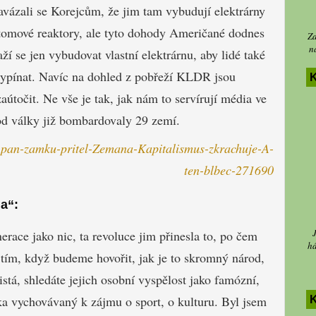
avázali se Korejcům, že jim tam vybudují elektrárny
tomové reaktory, ale tyto dohody Američané dodnes
Za
n
ží se jen vybudovat vlastní elektrárnu, aby lidé také
 vypínat. Navíc na dohled z pobřeží KLDR jsou
K
aútočit. Ne vše je tak, jak nám to servírují média ve
od války již bombardovaly 29 zemí.
y-pan-zamku-pritel-Zemana-Kapitalismus-zkrachuje-A-
ten-blbec-271690
a“:
nerace jako nic, ta revoluce jim přinesla to, po čem
há
s tím, když budeme hovořit, jak je to skromný národ,
istá, shledáte jejich osobní vyspělost jako famózní,
ka vychovávaný k zájmu o sport, o kulturu. Byl jsem