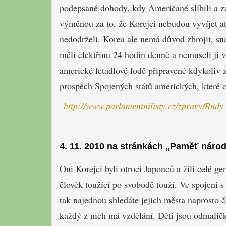
podepsané dohody, kdy Američané slíbili a z
výměnou za to, že Korejci nebudou vyvíjet a
nedodrželi. Korea ale nemá důvod zbrojit, sna
měli elektřinu 24 hodin denně a nemuseli ji
americké letadlové lodě připravené kdykoliv z
prospěch Spojených států amerických, které 
http://www.parlamentnilisty.cz/zpravy/Rud
4. 11. 2010 na stránkách „Paměť národ
Oni Korejci byli otroci Japonců a žili celé ge
člověk toužící po svobodě touží. Ve spojeni 
tak najednou shledáte jejich města naprosto č
každý z nich má vzdělání. Děti jsou odmalič