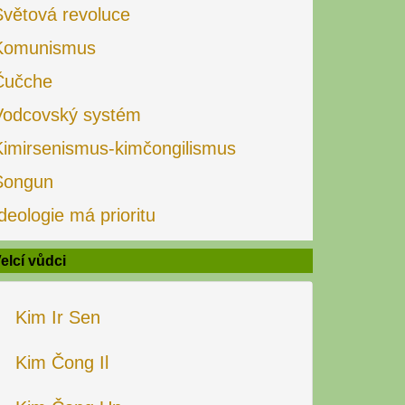
Světová revoluce
Komunismus
Čučche
Vodcovský systém
Kimirsenismus-kimčongilismus
Songun
deologie má prioritu
elcí vůdci
Kim Ir Sen
Kim Čong Il