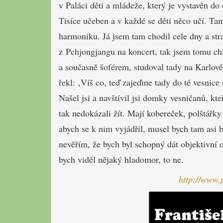
v Paláci děti a mládeže, který je vystavěn do
Tisíce učeben a v každé se děti něco učí. Tam
harmoniku. Já jsem tam chodil cele dny a str
z Pchjongjangu na koncert, tak jsem tomu ch
a současně šoférem, studoval tady na Karlově
řekl: ‚Víš co, teď zajeďme tady do té vesnice 
Našel jsi a navštívil jsi domky vesničanů, kt
tak nedokázali žít. Mají kobereček, polštářky 
abych se k nim vyjádřil, musel bych tam asi 
nevěřím, že bych byl schopný dát objektivní o
bych viděl nějaký hladomor, to ne.
http://www.