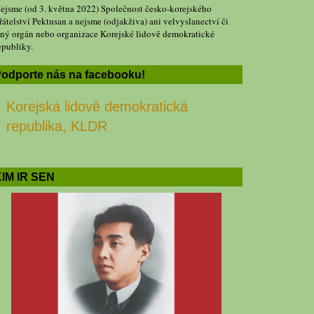
ejsme (od 3. května 2022) Společnost česko-korejského
řátelství Pektusan a nejsme (odjakživa) ani velvyslanectví či
iný orgán nebo organizace Korejské lidově demokratické
epubliky.
odporte nás na facebooku!
Korejská lidově demokratická
republika, KLDR
IM IR SEN