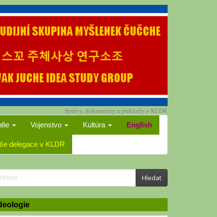
Správy, dokumenty a preklady o KĽDR
afie
Vojenstvo
Kultúra
English
še delegace v KLDR
earch
Hledat
or:
deologie