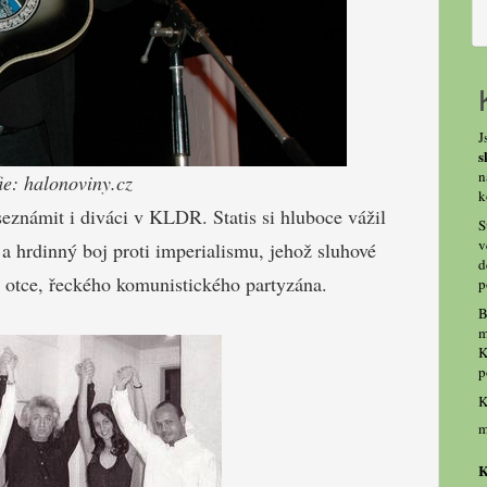
J
s
n
ie: halonoviny.cz
k
eznámit i diváci v KLDR. Statis si hluboce vážil
S
v
a hrdinný boj proti imperialismu, jehož sluhové
d
i otce, řeckého komunistického partyzána.
p
B
m
K
p
K
m
K