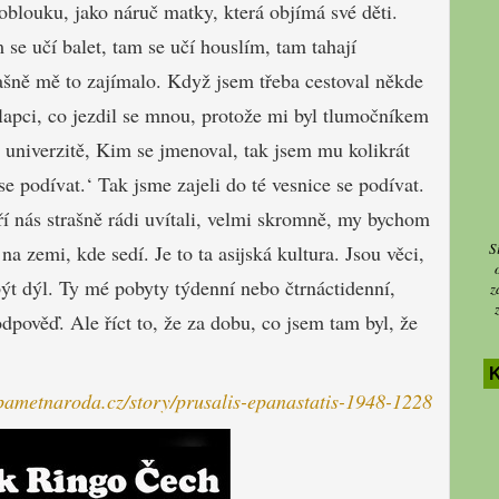
 oblouku, jako náruč matky, která objímá své děti.
 se učí balet, tam se učí houslím, tam tahají
ašně mě to zajímalo. Když jsem třeba cestoval někde
lapci, co jezdil se mnou, protože mi byl tlumočníkem
 univerzitě, Kim se jmenoval, tak jsem mu kolikrát
se podívat.‘ Tak jsme zajeli do té vesnice se podívat.
eří nás strašně rádi uvítali, velmi skromně, my bychom
S
na zemi, kde sedí. Je to ta asijská kultura. Jsou věci,
být dýl. Ty mé pobyty týdenní nebo čtrnáctidenní,
z
dpověď. Ale říct to, že za dobu, co jsem tam byl, že
pametnaroda.cz/story/prusalis-epanastatis-1948-1228