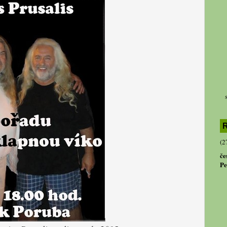
R
(2
če
Pe