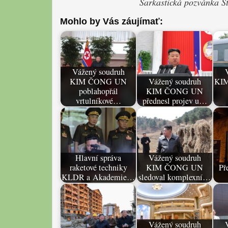
Sarkastická pozvánka St
Mohlo by Vás záujímať:
Vážený soudruh
KIM ČONG UN
Vážený soudruh
KIM
poblahopřál
KIM ČONG UN
vrtulníkové…
přednesl projev u…
Hlavní správa
Vážený soudruh
raketové techniky
KIM ČONG UN
Př
KLDR a Akademie…
sledoval komplexní…
Vážený soudruh