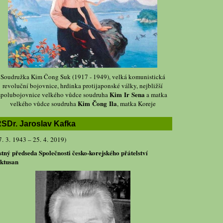
Soudružka Kim Čong Suk (1917 - 1949), velká komunistická
revoluční bojovnice, hrdinka protijaponské války, nejbližší
Kim Ir Sena
spolubojovnice velkého vůdce soudruha
a matka
Kim Čong Ila
velkého vůdce soudruha
, matka Koreje
SDr. Jaroslav Kafka
7. 3. 1943 – 25. 4. 2019)
stný předseda Společnosti česko-korejského přátelství
ktusan