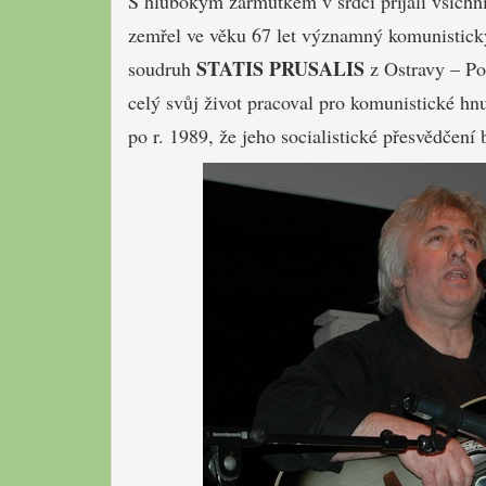
S hlubokým zármutkem v srdci přijali všichni
zemřel ve věku 67 let významný komunistický
STATIS PRUSALIS
soudruh
z Ostravy – Po
celý svůj život pracoval pro komunistické hn
po r. 1989, že jeho socialistické přesvědčení 