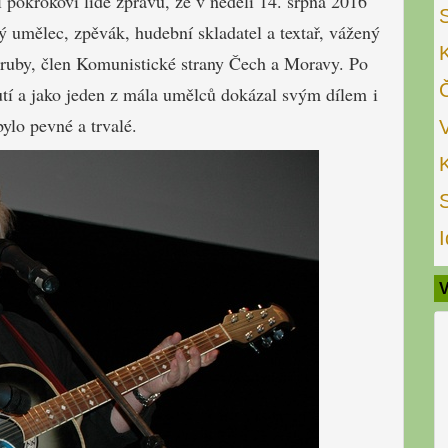
 pokrokoví lidé zprávu, že v neděli 14. srpna 2016
 umělec, zpěvák, hudební skladatel a textař, vážený
ruby, člen Komunistické strany Čech a Moravy. Po
utí a jako jeden z mála umělců dokázal svým dílem i
bylo pevné a trvalé.
I
V