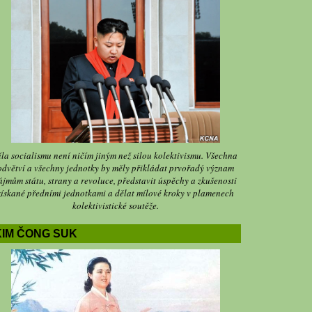
íla socialismu není ničím jiným než silou kolektivismu. Všechna
odvětví a všechny jednotky by měly přikládat prvořadý význam
ájmům státu, strany a revoluce, představit úspěchy a zkušenosti
získané předními jednotkami a dělat mílové kroky v plamenech
kolektivistické soutěže.
KIM ČONG SUK