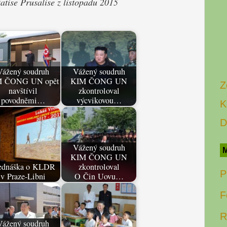
atise Prusalise z listopadu 2015
Vážený soudruh
Vážený soudruh
 ČONG UN opět
KIM ČONG UN
Z
navštívil
zkontroloval
povodněmi…
výcvikovou…
K
D
Vážený soudruh
M
KIM ČONG UN
ednáška o KLDR
zkontroloval
P
v Praze-Libni
O Čin Uovu…
F
R
Vážený soudruh