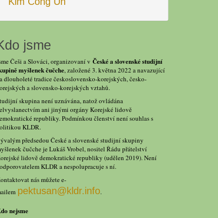
Kim Čong Un
Kdo jsme
České a slovenské studijní
sme Češi a Slováci, organizovaní v
kupině myšlenek čučche
, založené 3. května 2022 a navazující
a dlouholeté tradice československo-korejských, česko-
orejských a slovensko-korejských vztahů.
tudijní skupina není uznávána, natož ovládána
elvyslanectvím ani jinými orgány Korejské lidově
emokratické republiky. Podmínkou členství není souhlas s
olitikou KLDR.
ývalým předsedou České a slovenské studijní skupiny
yšlenek čučche je Lukáš Vrobel, nositel Řádu přátelství
orejské lidově demokratické republiky (udělen 2019). Není
odporovatelem KLDR a nespolupracuje s ní.
ontaktovat nás můžete e-
pektusan@kldr.info
ailem
.
do nejsme