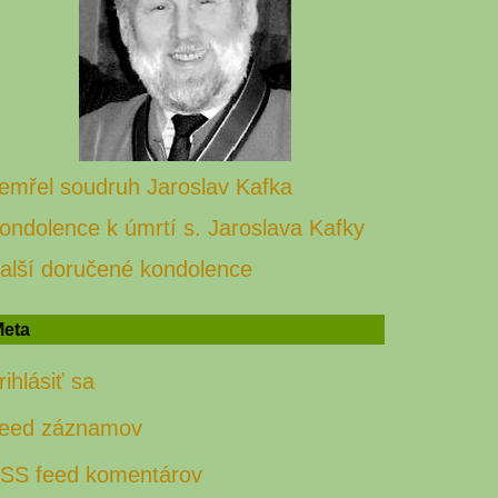
emřel soudruh Jaroslav Kafka
ondolence k úmrtí s. Jaroslava Kafky
alší doručené kondolence
eta
rihlásiť sa
eed záznamov
SS feed komentárov