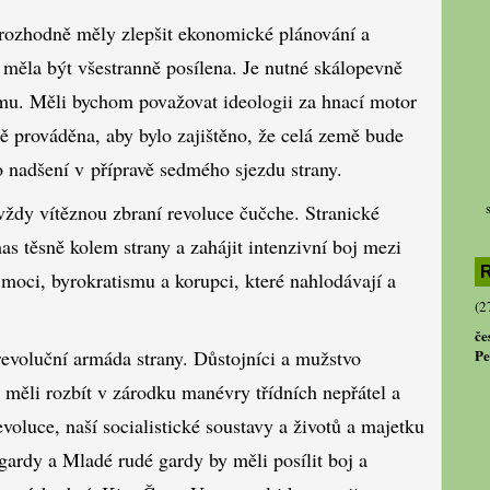
y rozhodně měly zlepšit ekonomické plánování a
y měla být všestranně posílena. Je nutné skálopevně
ismu. Měli bychom považovat ideologii za hnací motor
ně prováděna, aby bylo zajištěno, že celá země bude
 nadšení v přípravě sedmého sjezdu strany.
ždy vítěznou zbraní revoluce čučche. Stranické
as těsně kolem strany a zahájit intenzivní boj mezi
R
moci, byrokratismu a korupci, které nahlodávají a
(2
če
Pe
revoluční armáda strany. Důstojníci a mužstvo
y měli rozbít v zárodku manévry třídních nepřátel a
oluce, naší socialistické soustavy a životů a majetku
gardy a Mladé rudé gardy by měli posílit boj a