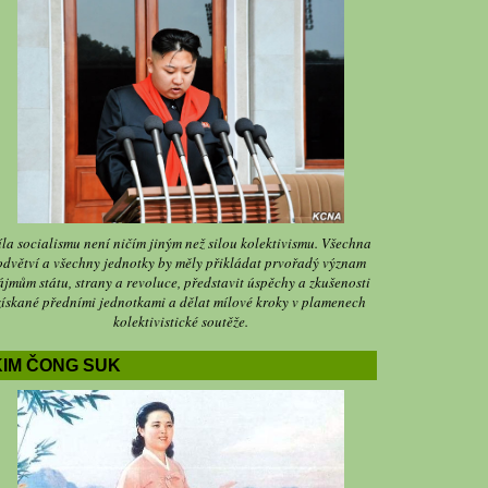
íla socialismu není ničím jiným než silou kolektivismu. Všechna
odvětví a všechny jednotky by měly přikládat prvořadý význam
ájmům státu, strany a revoluce, představit úspěchy a zkušenosti
získané předními jednotkami a dělat mílové kroky v plamenech
kolektivistické soutěže.
KIM ČONG SUK