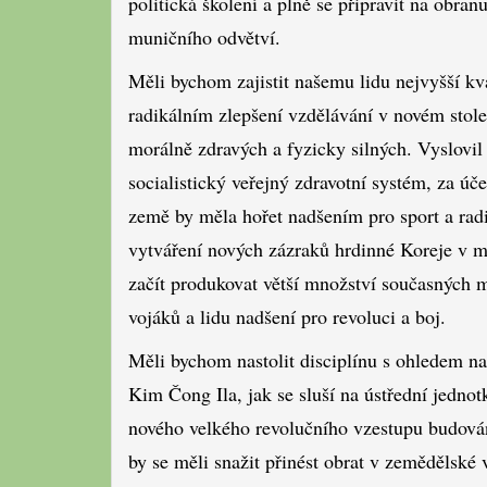
politická školení a plně se připravit na obra
muničního odvětví.
Měli bychom zajistit našemu lidu nejvyšší kva
radikálním zlepšení vzdělávání v novém stole
morálně zdravých a fyzicky silných. Vyslovil
socialistický veřejný zdravotní systém, za úč
země by měla hořet nadšením pro sport a radi
vytváření nových zázraků hrdinné Koreje v m
začít produkovat větší množství současných m
vojáků a lidu nadšení pro revoluci a boj.
Měli bychom nastolit disciplínu s ohledem na
Kim Čong Ila, jak se sluší na ústřední jedn
nového velkého revolučního vzestupu budová
by se měli snažit přinést obrat v zemědělské