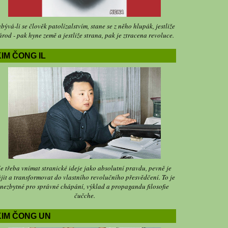
bývá-li se člověk patolízalstvím, stane se z něho hlupák, jestliže
árod - pak hyne země a jestliže strana, pak je ztracena revoluce.
IM ČONG IL
Je třeba vnímat stranické ideje jako absolutní pravdu, pevně je
jit a transformovat do vlastního revolučního přesvědčení. To je
nezbytné pro správné chápání, výklad a propagandu filosofie
čučche.
KIM ČONG UN