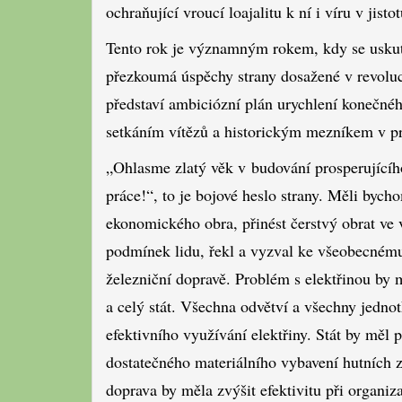
ochraňující vroucí loajalitu k ní i víru v jistot
Tento rok je významným rokem, kdy se uskute
přezkoumá úspěchy strany dosažené v revolu
představí ambiciózní plán urychlení konečnéh
setkáním vítězů a historickým mezníkem v p
„Ohlasme zlatý věk v budování prosperujícíh
práce!“, to je bojové heslo strany. Měli bych
ekonomického obra, přinést čerstvý obrat ve
podmínek lidu, řekl a vyzval ke všeobecnému
železniční dopravě. Problém s elektřinou by 
a celý stát. Všechna odvětví a všechny jedno
efektivního využívání elektřiny. Stát by měl 
dostatečného materiálního vybavení hutních z
doprava by měla zvýšit efektivitu při organiza