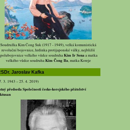
Soudružka Kim Čong Suk (1917 - 1949), velká komunistická
revoluční bojovnice, hrdinka protijaponské války, nejbližší
Kim Ir Sena
spolubojovnice velkého vůdce soudruha
a matka
Kim Čong Ila
velkého vůdce soudruha
, matka Koreje
SDr. Jaroslav Kafka
7. 3. 1943 – 25. 4. 2019)
stný předseda Společnosti česko-korejského přátelství
ktusan