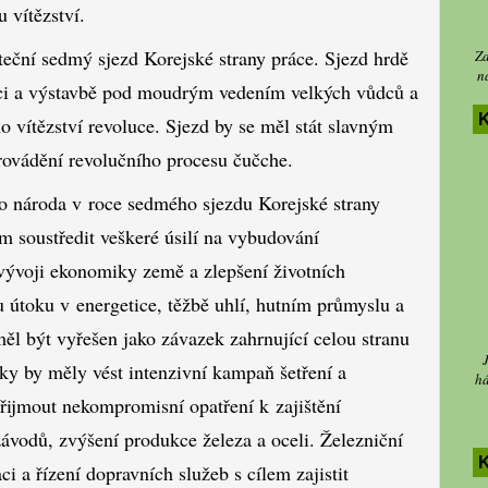
u vítězství.
ční sedmý sjezd Korejské strany práce. Sjezd hrdě
Za
n
ci a výstavbě pod moudrým vedením velkých vůdců a
K
o vítězství revoluce. Sjezd by se měl stát slavným
rovádění revolučního procesu čučche.
o národa v roce sedmého sjezdu Korejské strany
om soustředit veškeré úsilí na vybudování
 vývoji ekonomiky země a zlepšení životních
 útoku v energetice, těžbě uhlí, hutním průmyslu a
měl být vyřešen jako závazek zahrnující celou stranu
tky by měly vést intenzivní kampaň šetření a
há
přijmout nekompromisní opatření k zajištění
ávodů, zvýšení produkce železa a oceli. Železniční
ci a řízení dopravních služeb s cílem zajistit