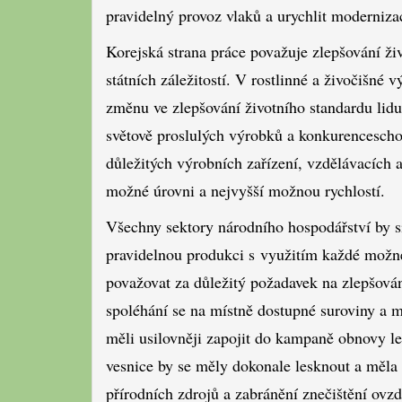
pravidelný provoz vlaků a urychlit moderniza
Korejská strana práce považuje zlepšování ži
státních záležitostí. V rostlinné a živočišné
změnu ve zlepšování životního standardu lidu
světově proslulých výrobků a konkurenceschop
důležitých výrobních zařízení, vzdělávacích a
možné úrovni a nejvyšší možnou rychlostí.
Všechny sektory národního hospodářství by si
pravidelnou produkci s využitím každé možné
považovat za důležitý požadavek na zlepšován
spoléhání se na místně dostupné suroviny a ma
měli usilovněji zapojit do kampaně obnovy le
vesnice by se měly dokonale lesknout a měla b
přírodních zdrojů a zabránění znečištění ovzd