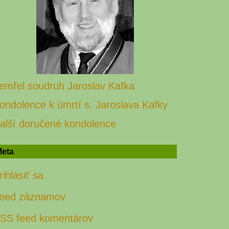
emřel soudruh Jaroslav Kafka
ondolence k úmrtí s. Jaroslava Kafky
alší doručené kondolence
eta
rihlásiť sa
eed záznamov
SS feed komentárov