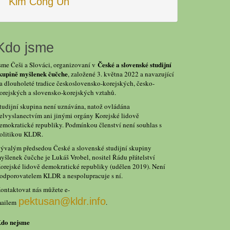
Kim Čong Un
Kdo jsme
České a slovenské studijní
sme Češi a Slováci, organizovaní v
kupině myšlenek čučche
, založené 3. května 2022 a navazující
a dlouholeté tradice československo-korejských, česko-
orejských a slovensko-korejských vztahů.
tudijní skupina není uznávána, natož ovládána
elvyslanectvím ani jinými orgány Korejské lidově
emokratické republiky. Podmínkou členství není souhlas s
olitikou KLDR.
ývalým předsedou České a slovenské studijní skupiny
yšlenek čučche je Lukáš Vrobel, nositel Řádu přátelství
orejské lidově demokratické republiky (udělen 2019). Není
odporovatelem KLDR a nespolupracuje s ní.
ontaktovat nás můžete e-
pektusan@kldr.info
ailem
.
do nejsme