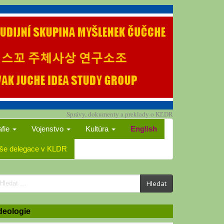
Správy, dokumenty a preklady o KĽDR
afie
Vojenstvo
Kultúra
English
še delegace v KLDR
earch
Hledat
or:
deologie