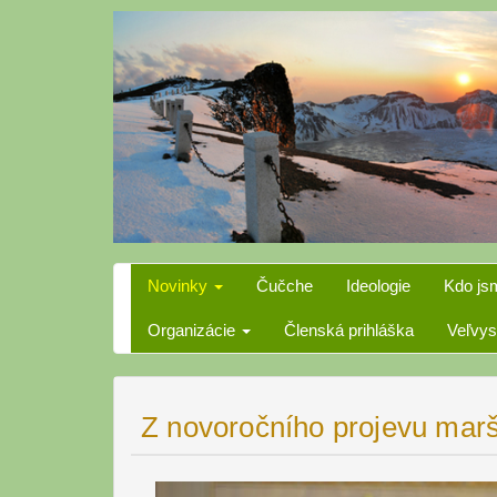
Skip
to
content
Novinky
Čučche
Ideologie
Kdo js
Organizácie
Členská prihláška
Veľvys
Z novoročního projevu mar