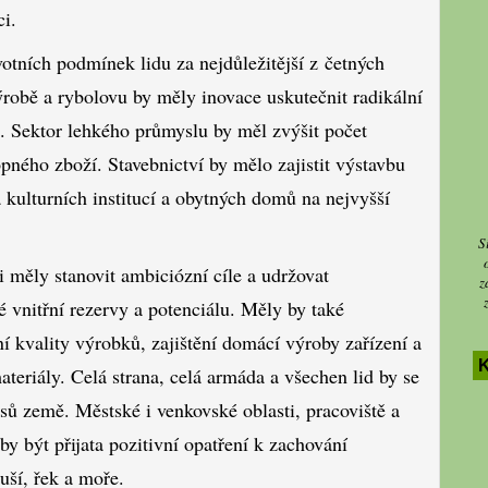
ci.
votních podmínek lidu za nejdůležitější z četných
 výrobě a rybolovu by měly inovace uskutečnit radikální
. Sektor lehkého průmyslu by měl zvýšit počet
ného zboží. Stavebnictví by mělo zajistit výstavbu
 kulturních institucí a obytných domů na nejvyšší
S
 měly stanovit ambiciózní cíle a udržovat
z
 vnitřní rezervy a potenciálu. Měly by také
í kvality výrobků, zajištění domácí výroby zařízení a
teriály. Celá strana, celá armáda a všechen lid by se
sů země. Městské i venkovské oblasti, pracoviště a
y být přijata pozitivní opatření k zachování
uší, řek a moře.