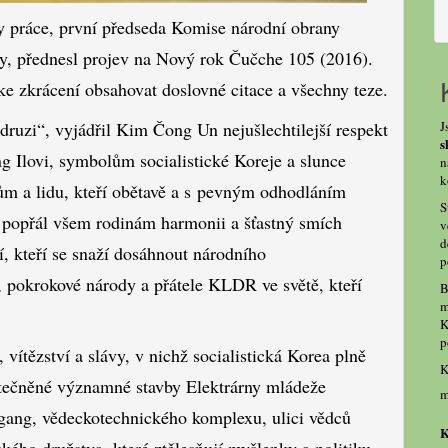
y práce, první předseda Komise národní obrany
y, přednesl projev na Nový rok Čučche 105 (2016).
e zkrácení obsahovat doslovné citace a všechny teze.
J
ruzi“, vyjádřil Kim Čong Un nejušlechtilejší respekt
s
Ilovi, symbolům socialistické Koreje a slunce
n
k
ům a lidu, kteří obětavě a s pevným odhodláním
S
ě, popřál všem rodinám harmonii a šťastný smích
v
d
í, kteří se snaží dosáhnout národního
p
 pokrokové národy a přátele KLDR ve světě, kteří
B
m
K
p
vítězství a slávy, v nichž socialistická Korea plně
K
utečněné významné stavby Elektrárny mládeže
m
gang, vědeckotechnického komplexu, ulici vědců
K
ého družstva, které ztělesňují myšlenky a politiku