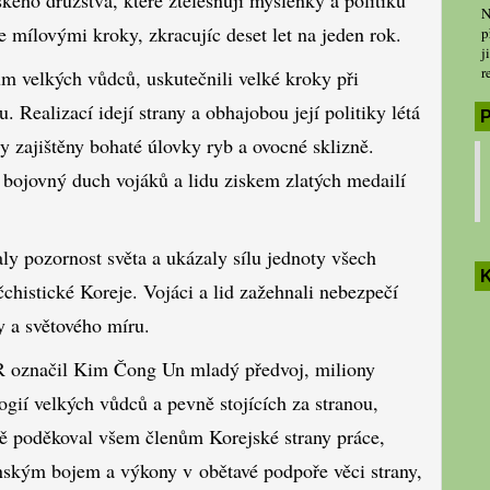
N
e mílovými kroky, zkracujíc deset let na jeden rok.
p
j
r
ům velkých vůdců, uskutečnili velké kroky při
Realizací idejí strany a obhajobou její politiky létá
P
y zajištěny bohaté úlovky ryb a ovocné sklizně.
li bojovný duch vojáků a lidu ziskem zlatých medailí
ly pozornost světa a ukázaly sílu jednoty všech
K
čchistické Koreje. Vojáci a lid zažehnali nebezpečí
ky a světového míru.
DR označil Kim Čong Un mladý předvoj, miliony
ogií velkých vůdců a pevně stojících za stranou,
ě poděkoval všem členům Korejské strany práce,
dinským bojem a výkony v obětavé podpoře věci strany,