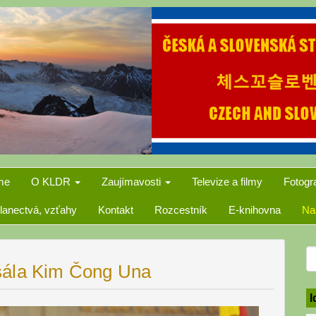
me
O KLDR
Zaujímavosti
Televize a filmy
Fotogr
lanectvá, vzťahy
Kontakt
Rozcestník
E-knihovna
Na
S
šála Kim Čong Una
f
I