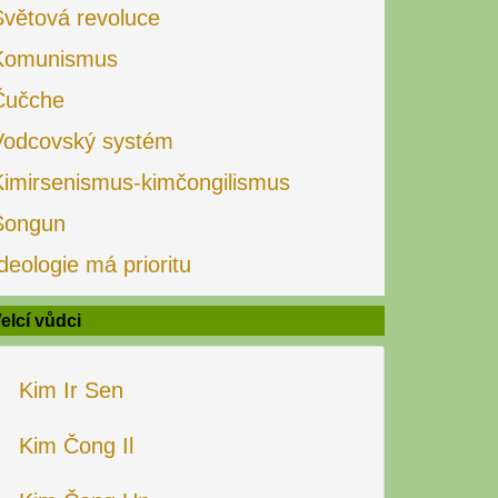
Světová revoluce
Komunismus
Čučche
Vodcovský systém
Kimirsenismus-kimčongilismus
Songun
deologie má prioritu
elcí vůdci
Kim Ir Sen
Kim Čong Il