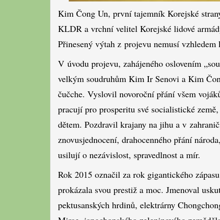
Kim Čong Un, první tajemník Korejské stran
KLDR a vrchní velitel Korejské lidové armád
Přinesený výtah z projevu nemusí vzhledem k
V úvodu projevu, zahájeného oslovením „soud
velkým soudruhům Kim Ir Senovi a Kim Čong 
čučche. Vyslovil novoroční přání všem voják
pracují pro prosperitu své socialistické zem
dětem. Pozdravil krajany na jihu a v zahranič
znovusjednocení, drahocenného přání národa,
usilují o nezávislost, spravedlnost a mír.
Rok 2015 označil za rok gigantického zápasu, 
prokázala svou prestiž a moc. Jmenoval usk
pektusanských hrdinů, elektrárny Chongchon
Mirae, jangchonského zeleninového zemědělsk