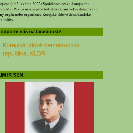
ejsme (od 3. května 2022) Společnost česko-korejského
řátelství Pektusan a nejsme (odjakživa) ani velvyslanectví či
iný orgán nebo organizace Korejské lidově demokratické
epubliky.
odporte nás na facebooku!
Korejská lidově demokratická
republika, KLDR
IM IR SEN