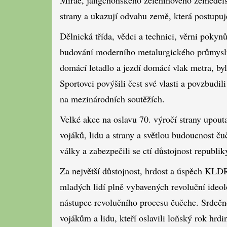
strany a ukazují odvahu země, která postupuj
Dělnická třída, vědci a technici, věrni pokyn
budování moderního metalurgického průmyslu. 
domácí letadlo a jezdí domácí vlak metra, byl
Sportovci povýšili čest své vlasti a povzbudi
na mezinárodních soutěžích.
Velké akce na oslavu 70. výročí strany upouta
vojáků, lidu a strany a světlou budoucnost ču
války a zabezpečili se ctí důstojnost republi
Za největší důstojnost, hrdost a úspěch KL
mladých lidí plně vybavených revoluční ideol
nástupce revolučního procesu čučche. Srdečn
vojákům a lidu, kteří oslavili loňský rok hr