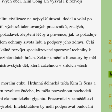
nu svých obcí. Kim Čong Un vyzval i k rozvoji
litu civilizace na nejvyšší úrovni, dodal a volal po
tí, výchově talentovaných pracovníků, znalých,
 požadavek zlepšení léčby a prevence, jak to požaduje
elem ochrany života lidu a podpory jeho zdraví. Celá
Z
kálně rozvíjet specializované sportovní techniky k
K
ezinárodních hrách. Sektor umění a literatury by měl
D
istrovských děl, která zažehnou v srdcích všech
M
 morální etiku. Hrdinná dělnická třída Kim Ir Sena a
P
otku revoluce čučche, by měla pozvednout pochodeň
F
ní ekonomického gigantu. Pracovníci v zemědělství
 výrobě. Intelektuálové by měli podporovat budování
R