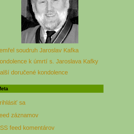
emřel soudruh Jaroslav Kafka
ondolence k úmrtí s. Jaroslava Kafky
alší doručené kondolence
eta
rihlásiť sa
eed záznamov
SS feed komentárov