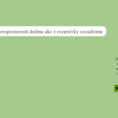
ovopostavenú dedinu ako z rozprávky socializmu
S
z