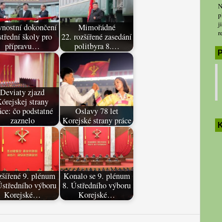
N
p
j
vnostní dokončení
Mimořádné
r
třední školy pro
22. rozšířené zasedání
přípravu…
politbyra 8.…
P
Deviaty zjazd
órejskej strany
áce: čo podstatné
Oslavy 78 let
zaznelo
Korejské strany práce
K
šířené 9. plénum
Konalo se 9. plénum
Ústředního výboru
8. Ústředního výboru
Korejské…
Korejské…