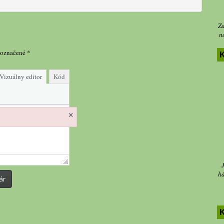
Za
n
 označené
*
K
Vizuálny editor
Kód
×
há