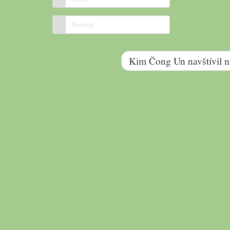
Kim Čong Un navštívil n