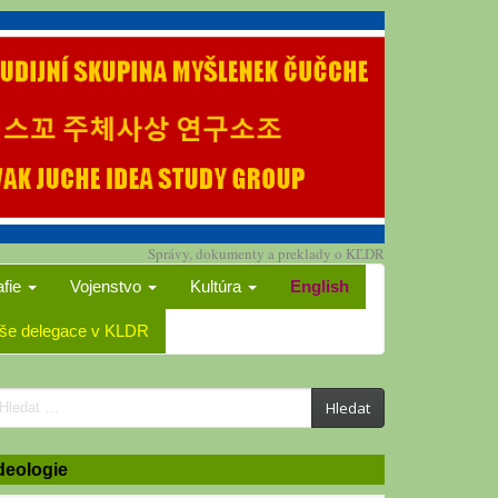
Správy, dokumenty a preklady o KĽDR
afie
Vojenstvo
Kultúra
English
še delegace v KLDR
earch
Hledat
or:
deologie