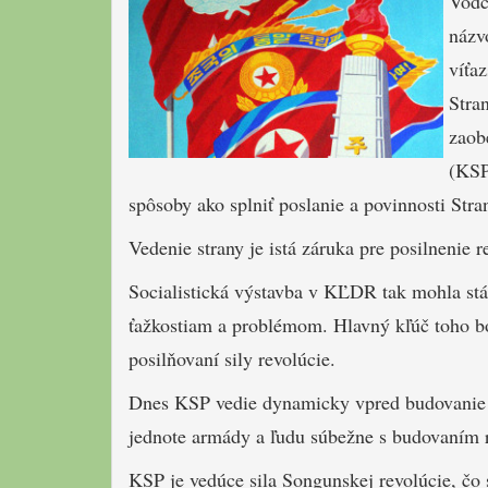
Vod
názv
víťa
Stran
zaob
(KSP
spôsoby ako splniť poslanie a povinnosti Stran
Vedenie strany je istá záruka pre posilnenie r
Socialistická výstavba v KĽDR tak mohla stá
ťažkostiam a problémom. Hlavný kľúč toho bol
posilňovaní sily revolúcie.
Dnes KSP vedie dynamicky vpred budovanie 
jednote armády a ľudu súbežne s budovaním r
KSP je vedúce sila Songunskej revolúcie, čo