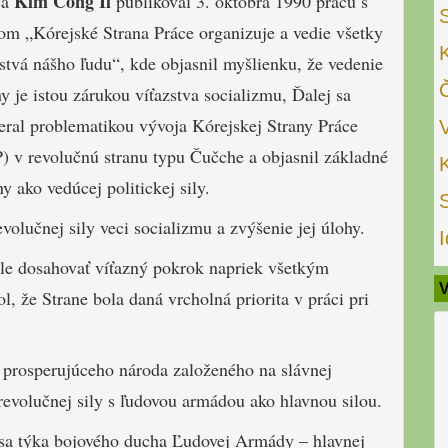
Kim Čong Il
ca
publikoval 3. októbra 1990 prácu s
om „Kórejské Strana Práce organizuje a vedie všetky
zstvá nášho ľudu“, kde objasnil myšlienku, že vedenie
y je istou zárukou víťazstva socializmu, Ďalej sa
eral problematikou vývoja Kórejskej Strany Práce
) v revolučnú stranu typu Čučche a objasnil základné
y ako vedúcej politickej sily.
evolučnej sily veci socializmu a zvýšenie jej úlohy.
I
le dosahovať víťazný pokrok napriek všetkým
V
, že Strane bola daná vrcholná priorita v práci pri
prosperujúceho národa založeného na slávnej
evolučnej sily s ľudovou armádou ako hlavnou silou.
 sa týka bojového ducha Ľudovej Armády – hlavnej