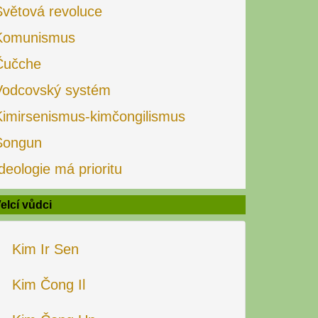
Světová revoluce
Komunismus
Čučche
Vodcovský systém
Kimirsenismus-kimčongilismus
Songun
deologie má prioritu
elcí vůdci
Kim Ir Sen
Kim Čong Il