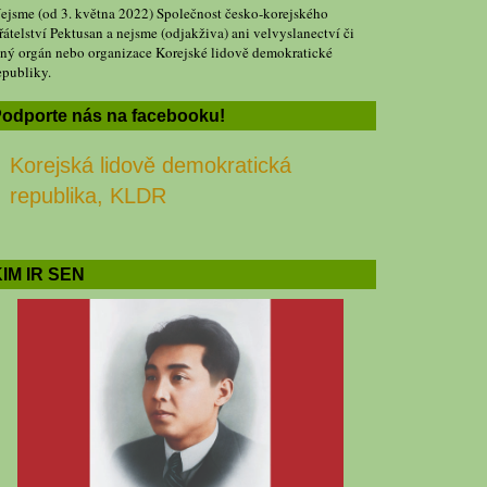
ejsme (od 3. května 2022) Společnost česko-korejského
řátelství Pektusan a nejsme (odjakživa) ani velvyslanectví či
iný orgán nebo organizace Korejské lidově demokratické
epubliky.
odporte nás na facebooku!
Korejská lidově demokratická
republika, KLDR
IM IR SEN