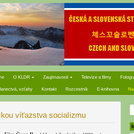
me
O KLDR
Zaujímavosti
Televize a filmy
Fotogr
lanectvá, vzťahy
Kontakt
Rozcestník
E-knihovna
Na
S
ukou víťazstva socializmu
f
I