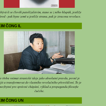
bývá-li se člověk patolízalstvím, stane se z něho hlupák, jestliže
árod - pak hyne země a jestliže strana, pak je ztracena revoluce.
IM ČONG IL
Je třeba vnímat stranické ideje jako absolutní pravdu, pevně je
jit a transformovat do vlastního revolučního přesvědčení. To je
nezbytné pro správné chápání, výklad a propagandu filosofie
čučche.
KIM ČONG UN