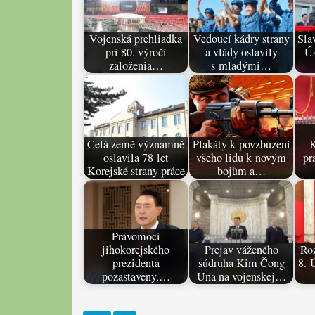
Vojenská prehliadka
Vedoucí kádry strany
Sla
pri 80. výročí
a vlády oslavily
Ús
založenia…
s mladými…
Celá země významně
Plakáty k povzbuzení
K
oslavila 78 let
všeho lidu k novým
pr
Korejské strany práce
bojům a…
Pravomoci
jihokorejského
Prejav váženého
Roz
prezidenta
súdruha Kim Čong
8. 
pozastaveny,…
Una na vojenskej…