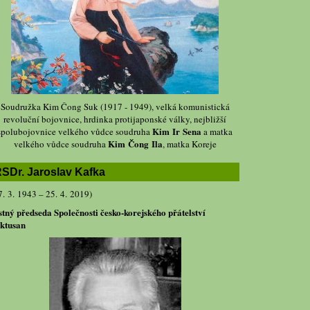
Soudružka Kim Čong Suk (1917 - 1949), velká komunistická
revoluční bojovnice, hrdinka protijaponské války, nejbližší
Kim Ir Sena
spolubojovnice velkého vůdce soudruha
a matka
Kim Čong Ila
velkého vůdce soudruha
, matka Koreje
SDr. Jaroslav Kafka
7. 3. 1943 – 25. 4. 2019)
stný předseda Společnosti česko-korejského přátelství
ktusan