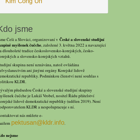
Kim Čong Un
Kdo jsme
České a slovenské studijní
sme Češi a Slováci, organizovaní v
kupině myšlenek čučche
, založené 3. května 2022 a navazující
a dlouholeté tradice československo-korejských, česko-
orejských a slovensko-korejských vztahů.
tudijní skupina není uznávána, natož ovládána
elvyslanectvím ani jinými orgány Korejské lidově
emokratické republiky. Podmínkou členství není souhlas s
olitikou KLDR.
ývalým předsedou České a slovenské studijní skupiny
yšlenek čučche je Lukáš Vrobel, nositel Řádu přátelství
orejské lidově demokratické republiky (udělen 2019). Není
odporovatelem KLDR a nespolupracuje s ní.
ontaktovat nás můžete e-
pektusan@kldr.info
ailem
.
do nejsme