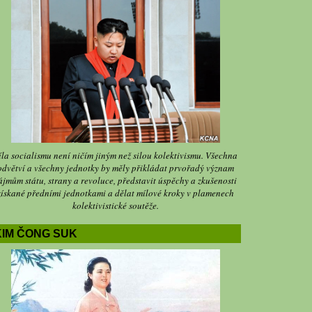
íla socialismu není ničím jiným než silou kolektivismu. Všechna
odvětví a všechny jednotky by měly přikládat prvořadý význam
ájmům státu, strany a revoluce, představit úspěchy a zkušenosti
získané předními jednotkami a dělat mílové kroky v plamenech
kolektivistické soutěže.
KIM ČONG SUK