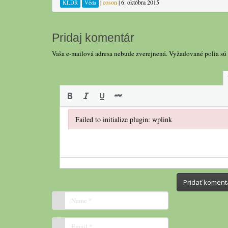
|
coson
|
6. októbra 2015
KĽDR
Věda
Pridaj komentár
Vaša e-mailová adresa nebude zverejnená.
Vyžadované polia sú
Failed to initialize plugin: wplink
Failed to initialize plugin: wplink