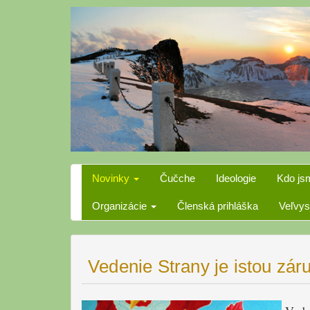
Skip
to
content
Novinky
Čučche
Ideologie
Kdo js
Organizácie
Členská prihláška
Veľvys
Vedenie Strany je istou zár