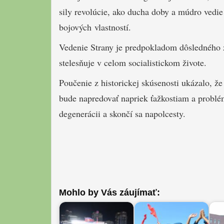
sily revolúcie, ako ducha doby a múdro vedie 
bojových vlastností.
Vedenie Strany je predpokladom dôsledného 
stelesňuje v celom socialistickom živote.
Poučenie z historickej skúsenosti ukázalo, ž
bude napredovať napriek ťažkostiam a problém
degenerácii a skončí sa napolcesty.
Mohlo by Vás záujímať: