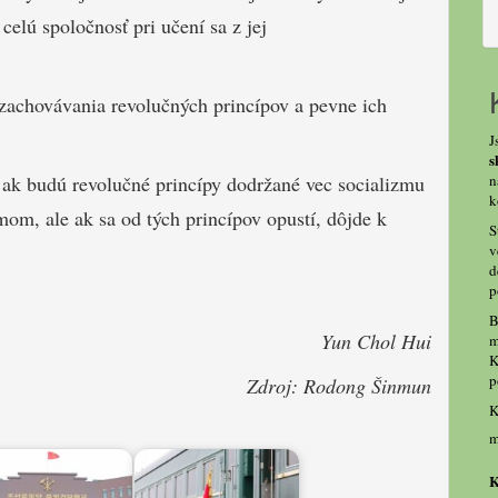
celú spoločnosť pri učení sa z jej
zachovávania revolučných princípov a pevne ich
J
s
n
e ak budú revolučné princípy dodržané vec socializmu
k
om, ale ak sa od tých princípov opustí, dôjde k
S
v
d
p
B
Yun Chol Hui
m
K
p
Zdroj: Rodong Šinmun
K
m
K