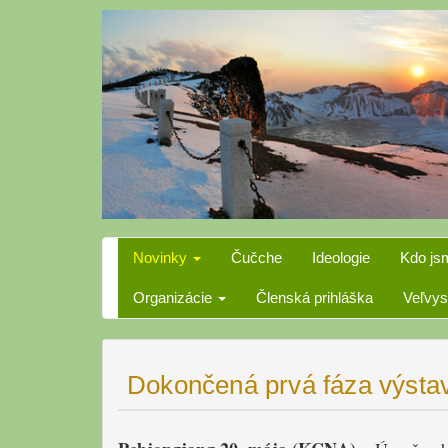
Skip
to
content
Novinky
Čučche
Ideologie
Kdo js
Organizácie
Členská prihláška
Veľvys
Dokončená prvá fáza výstav