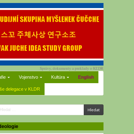
Správy, dokumenty a preklady o KĽDR
afie
Vojenstvo
Kultúra
English
še delegace v KLDR
earch
Hledat
or:
deologie