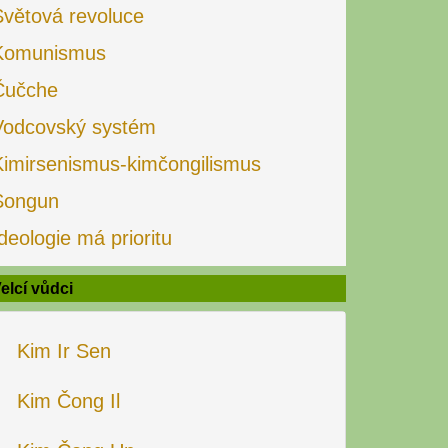
Světová revoluce
Komunismus
Čučche
Vodcovský systém
Kimirsenismus-kimčongilismus
Songun
deologie má prioritu
elcí vůdci
Kim Ir Sen
Kim Čong Il