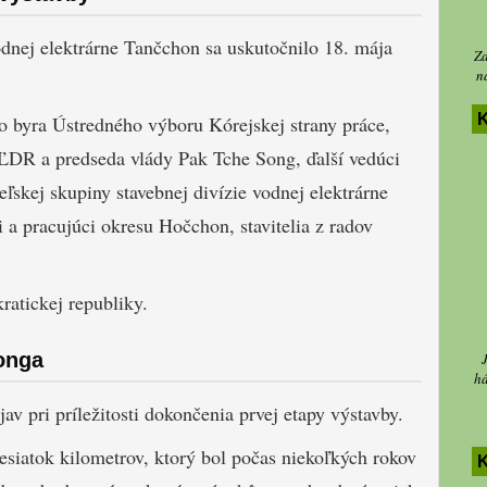
odnej elektrárne Tančchon sa uskutočnilo 18. mája
Za
n
K
ho byra Ústredného výboru Kórejskej strany práce,
KĽDR a predseda vlády Pak Tche Song, ďalší vedúci
teľskej skupiny stavebnej divízie vodnej elektrárne
 a pracujúci okresu Hočchon, stavitelia z radov
atickej republiky.
onga
há
v pri príležitosti dokončenia prvej etapy výstavby.
desiatok kilometrov, ktorý bol počas niekoľkých rokov