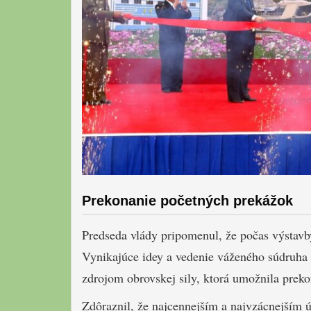
Prekonanie početných prekážok
Predseda vlády pripomenul, že počas výstavb
Vynikajúce idey a vedenie váženého súdruha
zdrojom obrovskej sily, ktorá umožnila preko
Zdôraznil, že najcennejším a najvzácnejším 