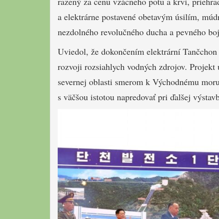
razený za cenu vzácneho potu a krvi, prieh
a elektrárne postavené obetavým úsilím, múd
nezdolného revolučného ducha a pevného boj
Uviedol, že dokončením elektrární Tančchon č
rozvoji rozsiahlych vodných zdrojov. Projekt
severnej oblasti smerom k Východnému moru. 
s väčšou istotou napredovať pri ďalšej výstavb