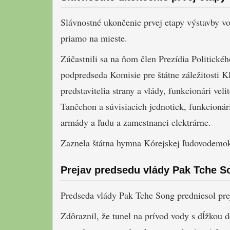
Slávnostné ukončenie prvej etapy výstavby v
priamo na mieste.
Zúčastnili sa na ňom člen Prezídia Politické
podpredseda Komisie pre štátne záležitosti 
predstavitelia strany a vlády, funkcionári veli
Tančchon a súvisiacich jednotiek, funkcionári
armády a ľudu a zamestnanci elektrárne.
Zaznela štátna hymna Kórejskej ľudovodemokr
Prejav predsedu vlády Pak Tche S
Predseda vlády Pak Tche Song predniesol preja
Zdôraznil, že tunel na prívod vody s dĺžkou 