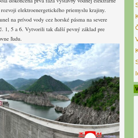
ola dokončená prvá fáza výstavby vodnej elektrárne
ozvoji elektroenergetického priemyslu krajiny.
tunel na prívod vody cez horské pásma na severe
. 1, 5 a 6. Vytvorili tak ďalší pevný základ pre
ovne ľudu.
I
V