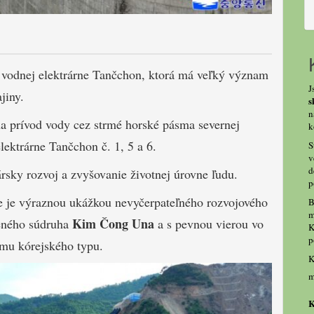
 vodnej elektrárne Tančchon, ktorá má veľký význam
J
jiny.
s
n
 na prívod vody cez strmé horské pásma severnej
k
lektrárne Tančchon č. 1, 5 a 6.
S
v
d
rsky rozvoj a zvyšovanie životnej úrovne ľudu.
p
ne je výraznou ukážkou nevyčerpateľného rozvojového
B
m
Kim Čong Una
ženého súdruha
a s pevnou vierou vo
K
p
izmu kórejského typu.
K
m
K