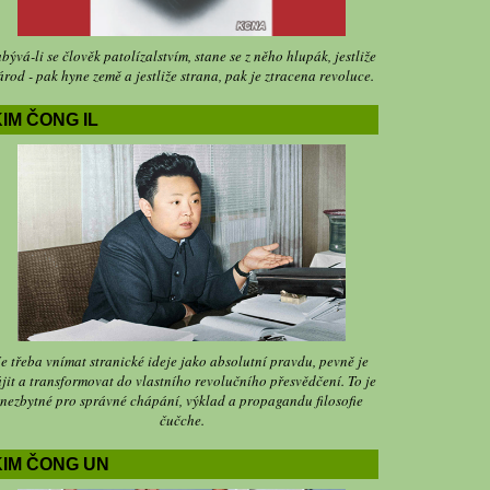
bývá-li se člověk patolízalstvím, stane se z něho hlupák, jestliže
árod - pak hyne země a jestliže strana, pak je ztracena revoluce.
IM ČONG IL
Je třeba vnímat stranické ideje jako absolutní pravdu, pevně je
jit a transformovat do vlastního revolučního přesvědčení. To je
nezbytné pro správné chápání, výklad a propagandu filosofie
čučche.
KIM ČONG UN