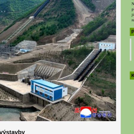
N
p
j
r
P
K
 výstavby