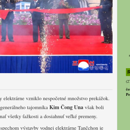
R
(2
če
Pe
y elektrárne vzniklo nespočetné množstvo prekážok.
Kim Čong Una
 generálneho tajomníka
však boli
nať všetky ťažkosti a dosiahnuť veľké premeny.
úspechom výstavby vodnej elektrárne Tančchon je