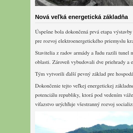
Nová veľká energetická základňa
Úspešne bola dokončená prvá etapa výstavby
pre rozvoj elektroenergetického priemyslu kra
Stavitelia z radov armády a ľudu razili tunel
oblasti. Zároveň vybudovali dve priehrady a e
Tým vytvorili ďalší pevný základ pre hospodá
Dokončenie tejto veľkej energetickej základ
potenciálu republiky, ktorá pod vedením vá
víťazstvo urýchľuje všestranný rozvoj social