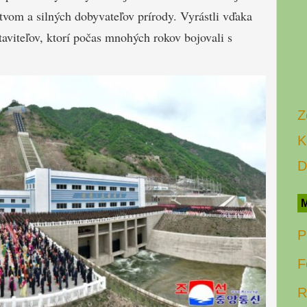
ectvom a silných dobyvateľov prírody. Vyrástli vďaka
staviteľov, ktorí počas mnohých rokov bojovali s
Z
K
D
M
P
F
R