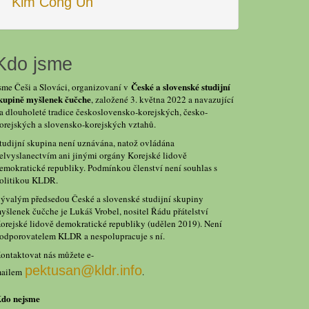
Kim Čong Un
Kdo jsme
České a slovenské studijní
sme Češi a Slováci, organizovaní v
kupině myšlenek čučche
, založené 3. května 2022 a navazující
a dlouholeté tradice československo-korejských, česko-
orejských a slovensko-korejských vztahů.
tudijní skupina není uznávána, natož ovládána
elvyslanectvím ani jinými orgány Korejské lidově
emokratické republiky. Podmínkou členství není souhlas s
olitikou KLDR.
ývalým předsedou České a slovenské studijní skupiny
yšlenek čučche je Lukáš Vrobel, nositel Řádu přátelství
orejské lidově demokratické republiky (udělen 2019). Není
odporovatelem KLDR a nespolupracuje s ní.
ontaktovat nás můžete e-
pektusan@kldr.info
ailem
.
do nejsme