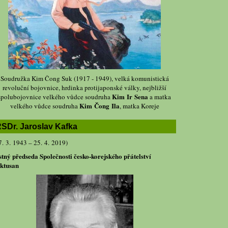
Soudružka Kim Čong Suk (1917 - 1949), velká komunistická
revoluční bojovnice, hrdinka protijaponské války, nejbližší
Kim Ir Sena
spolubojovnice velkého vůdce soudruha
a matka
Kim Čong Ila
velkého vůdce soudruha
, matka Koreje
SDr. Jaroslav Kafka
7. 3. 1943 – 25. 4. 2019)
stný předseda Společnosti česko-korejského přátelství
ktusan