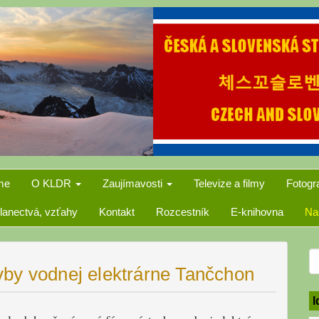
me
O KLDR
Zaujímavosti
Televize a filmy
Fotogr
lanectvá, vzťahy
Kontakt
Rozcestník
E-knihovna
Na
S
by vodnej elektrárne Tančchon
f
I