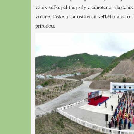
vznik veľkej elitnej sily zjednotenej vlasten
vrúcnej láske a starostlivosti veľkého otca o 
prírodou.