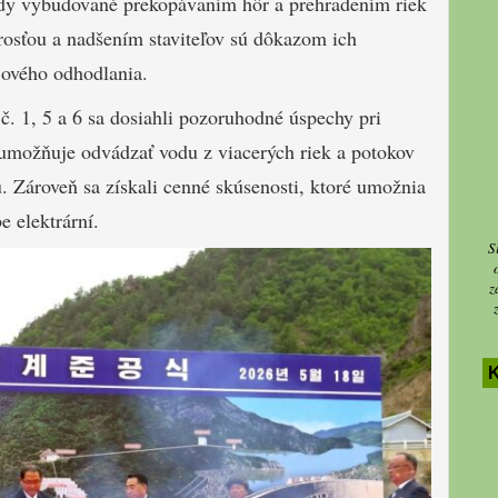
rady vybudované prekopávaním hôr a prehradením riek
rosťou a nadšením staviteľov sú dôkazom ich
ového odhodlania.
. 1, 5 a 6 sa dosiahli pozoruhodné úspechy pri
 umožňuje odvádzať vodu z viacerých riek a potokov
Zároveň sa získali cenné skúsenosti, ktoré umožnia
e elektrární.
S
z