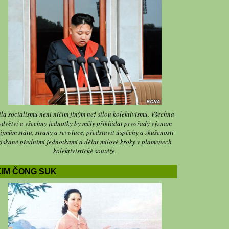
íla socialismu není ničím jiným než silou kolektivismu. Všechna
odvětví a všechny jednotky by měly přikládat prvořadý význam
ájmům státu, strany a revoluce, představit úspěchy a zkušenosti
získané předními jednotkami a dělat mílové kroky v plamenech
kolektivistické soutěže.
KIM ČONG SUK