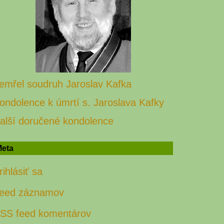
emřel soudruh Jaroslav Kafka
ondolence k úmrtí s. Jaroslava Kafky
alší doručené kondolence
eta
rihlásiť sa
eed záznamov
SS feed komentárov