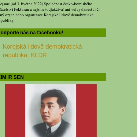
ejsme (od 3. května 2022) Společnost česko-korejského
řátelství Pektusan a nejsme (odjakživa) ani velvyslanectví či
iný orgán nebo organizace Korejské lidově demokratické
epubliky.
odporte nás na facebooku!
Korejská lidově demokratická
republika, KLDR
IM IR SEN