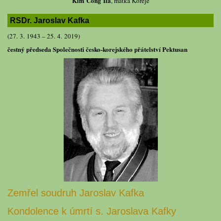
Kim Čong Ila
, matka Koreje
RSDr. Jaroslav Kafka
(27. 3. 1943 – 25. 4. 2019)
čestný předseda Společnosti česko-korejského přátelství Pektusan
Zemřel soudruh Jaroslav Kafka
Kondolence k úmrtí s. Jaroslava Kafky