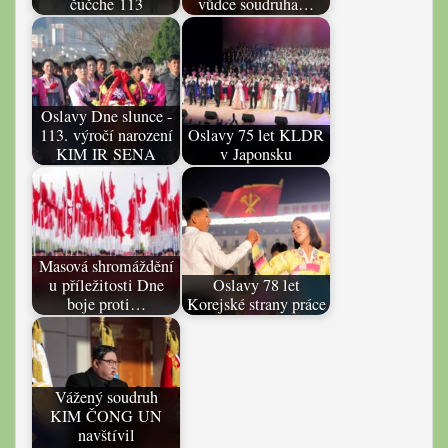
čučche 113
vůdce soudruha…
Oslavy Dne slunce -
113. výročí narození
Oslavy 75 let KLDR
KIM IR SENA
v Japonsku
Masová shromáždění
u příležitosti Dne
Oslavy 78 let
boje proti…
Korejské strany práce
Vážený soudruh
KIM ČONG UN
navštívil