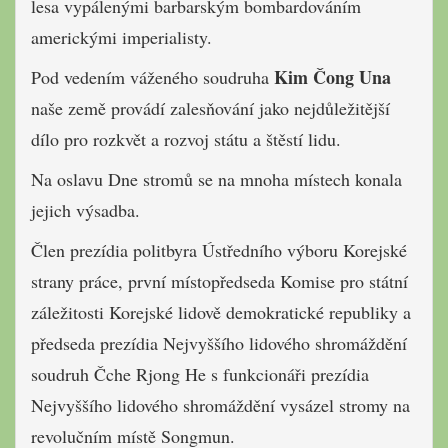
lesa vypálenými barbarským bombardováním
americkými imperialisty.
Kim Čong Una
Pod vedením váženého soudruha
naše země provádí zalesňování jako nejdůležitější
dílo pro rozkvět a rozvoj státu a štěstí lidu.
Na oslavu Dne stromů se na mnoha místech konala
jejich výsadba.
Člen prezídia politbyra Ústředního výboru Korejské
strany práce, první místopředseda Komise pro státní
záležitosti Korejské lidově demokratické republiky a
předseda prezídia Nejvyššího lidového shromáždění
soudruh Čche Rjong He s funkcionáři prezídia
Nejvyššího lidového shromáždění vysázel stromy na
revolučním místě Songmun.