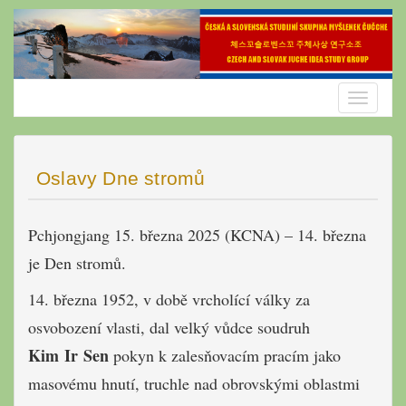
Skip
to
content
Toggle
navigatio
Oslavy Dne stromů
Pchjongjang 15. března 2025 (KCNA) – 14. března
je Den stromů.
14. března 1952, v době vrcholící války za
osvobození vlasti, dal velký vůdce soudruh
Kim Ir Sen
pokyn k zalesňovacím pracím jako
masovému hnutí, truchle nad obrovskými oblastmi