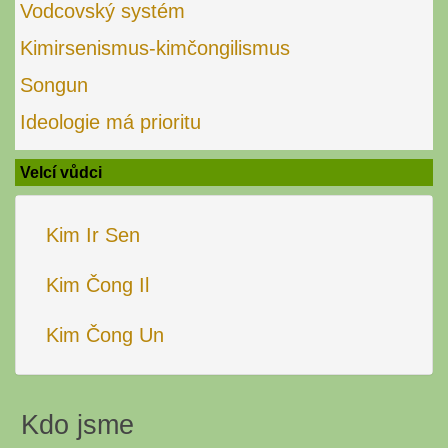
Vodcovský systém
Kimirsenismus-kimčongilismus
Songun
Ideologie má prioritu
Velcí vůdci
Kim Ir Sen
Kim Čong Il
Kim Čong Un
Kdo jsme