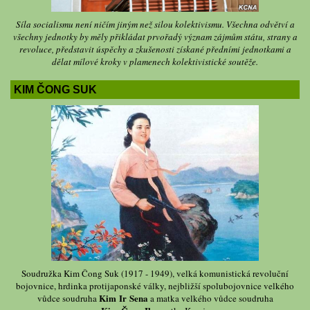
Síla socialismu není ničím jiným než silou kolektivismu. Všechna odvětví a
všechny jednotky by měly přikládat prvořadý význam zájmům státu, strany a
revoluce, představit úspěchy a zkušenosti získané předními jednotkami a
dělat mílové kroky v plamenech kolektivistické soutěže.
KIM ČONG SUK
Soudružka Kim Čong Suk (1917 - 1949), velká komunistická revoluční
bojovnice, hrdinka protijaponské války, nejbližší spolubojovnice velkého
Kim Ir Sena
vůdce soudruha
a matka velkého vůdce soudruha