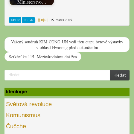
Ministerstvo…
|
올빼미
|
15. marca 2025
KĽDR
Příroda
Vážený soudruh KIM ČONG UN vedl třetí etapu bytové výstavby
v oblasti Hwasong před dokončením
Setkání ke 115. Mezinárodnímu dni žen
Search
Hledat
for:
Ideologie
Světová revoluce
Komunismus
Čučche