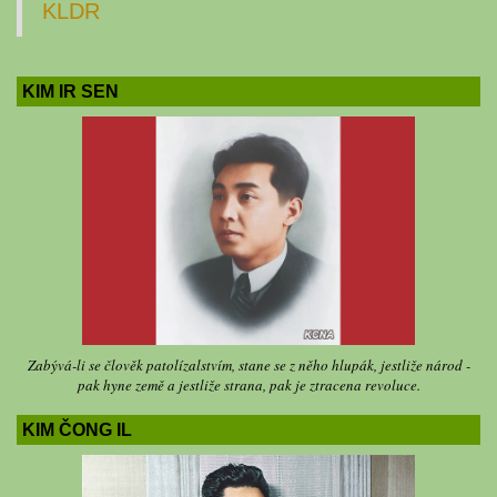
KLDR
KIM IR SEN
Zabývá-li se člověk patolízalstvím, stane se z něho hlupák, jestliže národ -
pak hyne země a jestliže strana, pak je ztracena revoluce.
KIM ČONG IL