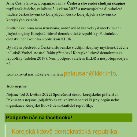
České a slovenské studijní skupině
Jsme Češi a Slováci, organizovaní v
myšlenek čučche
, založené 3. května 2022 a navazující na dlouholeté
tradice československo-korejských, česko-korejských a slovensko-
korejských vztahů.
Studijní skupina není uznávána, natož ovládána velvyslanectvím ani
jinými orgány Korejské lidově demokratické republiky. Podmínkou
členství není souhlas s politikou KLDR.
Bývalým předsedou České a slovenské studijní skupiny myšlenek čučche
je Lukáš Vrobel, nositel Řádu přátelství Korejské lidově demokratické
republiky (udělen 2019). Není podporovatelem KLDR a nespolupracuje s
ní.
pektusan@kldr.info
Kontaktovat nás můžete e-mailem
.
Kdo nejsme
Nejsme (od 3. května 2022) Společnost česko-korejského přátelství
Pektusan a nejsme (odjakživa) ani velvyslanectví či jiný orgán nebo
organizace Korejské lidově demokratické republiky.
Podporte nás na facebooku!
Korejská lidově demokratická republika,