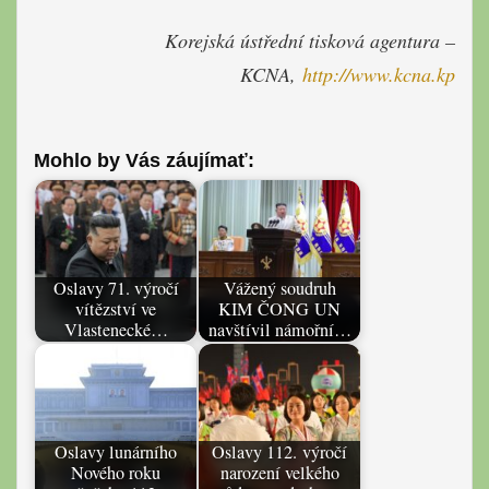
Korejská ústřední tisková agentura –
KCNA,
http://www.
kcna.kp
Mohlo by Vás záujímať:
Oslavy 71. výročí
Vážený soudruh
vítězství ve
KIM ČONG UN
Vlastenecké…
navštívil námořní…
Oslavy lunárního
Oslavy 112. výročí
Nového roku
narození velkého