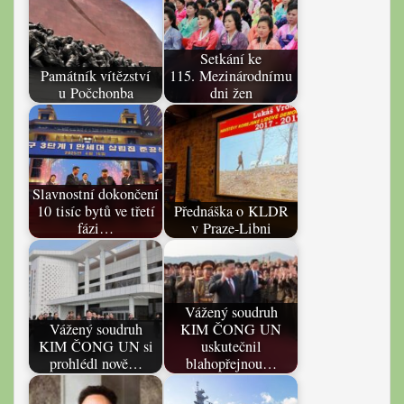
Setkání ke
Památník vítězství
115. Mezinárodnímu
u Počchonba
dni žen
Slavnostní dokončení
10 tisíc bytů ve třetí
Přednáška o KLDR
fázi…
v Praze-Libni
Vážený soudruh
Vážený soudruh
KIM ČONG UN
KIM ČONG UN si
uskutečnil
prohlédl nově…
blahopřejnou…