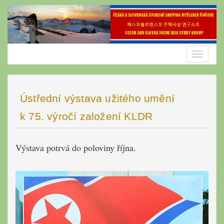
Skip
to
content
Toggle
navigatio
Ústřední výstava užitého umění
k 75. výročí založení KLDR
Výstava potrvá do poloviny října.