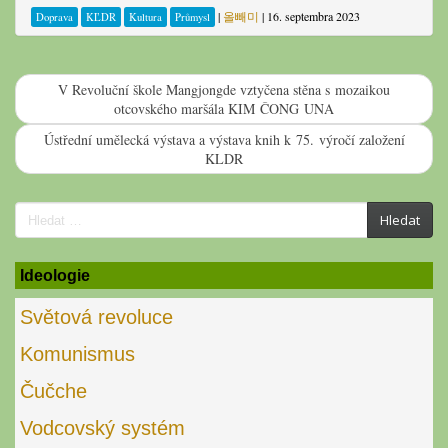
|
올빼미
|
16. septembra 2023
Doprava
KĽDR
Kultura
Průmysl
V Revoluční škole Mangjongde vztyčena stěna s mozaikou
otcovského maršála KIM ČONG UNA
Ústřední umělecká výstava a výstava knih k 75. výročí založení
KLDR
Search
Hledat
for:
Ideologie
Světová revoluce
Komunismus
Čučche
Vodcovský systém