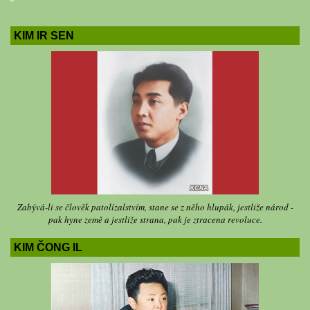
KIM IR SEN
Zabývá-li se člověk patolízalstvím, stane se z něho hlupák, jestliže národ -
pak hyne země a jestliže strana, pak je ztracena revoluce.
KIM ČONG IL