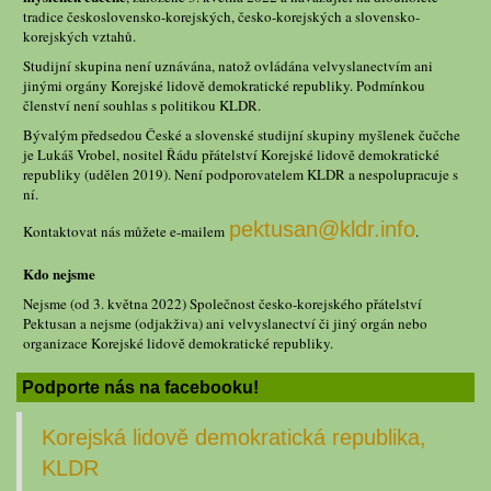
tradice československo-korejských, česko-korejských a slovensko-
korejských vztahů.
Studijní skupina není uznávána, natož ovládána velvyslanectvím ani
jinými orgány Korejské lidově demokratické republiky. Podmínkou
členství není souhlas s politikou KLDR.
Bývalým předsedou České a slovenské studijní skupiny myšlenek čučche
je Lukáš Vrobel, nositel Řádu přátelství Korejské lidově demokratické
republiky (udělen 2019). Není podporovatelem KLDR a nespolupracuje s
ní.
pektusan@kldr.info
Kontaktovat nás můžete e-mailem
.
Kdo nejsme
Nejsme (od 3. května 2022) Společnost česko-korejského přátelství
Pektusan a nejsme (odjakživa) ani velvyslanectví či jiný orgán nebo
organizace Korejské lidově demokratické republiky.
Podporte nás na facebooku!
Korejská lidově demokratická republika,
KLDR