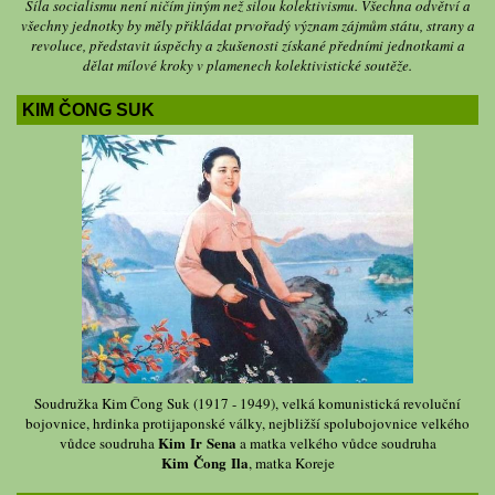
Síla socialismu není ničím jiným než silou kolektivismu. Všechna odvětví a
všechny jednotky by měly přikládat prvořadý význam zájmům státu, strany a
revoluce, představit úspěchy a zkušenosti získané předními jednotkami a
dělat mílové kroky v plamenech kolektivistické soutěže.
KIM ČONG SUK
Soudružka Kim Čong Suk (1917 - 1949), velká komunistická revoluční
bojovnice, hrdinka protijaponské války, nejbližší spolubojovnice velkého
Kim Ir Sena
vůdce soudruha
a matka velkého vůdce soudruha
Kim Čong Ila
, matka Koreje