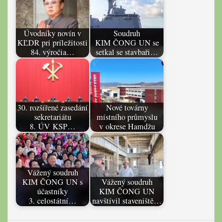
Úvodníky novín v
Soudruh
KĽDR pri príležitosti
KIM ČONG UN se
84. výročia…
setkal se stavbaři…
30. rozšířené zasedání
Nové továrny
sekretariátu
místního průmyslu
8. ÚV KSP…
v okrese Hamdžu
Vážený soudruh
KIM ČONG UN s
Vážený soudruh
účastníky
KIM ČONG UN
3. celostátní…
navštívil staveniště…