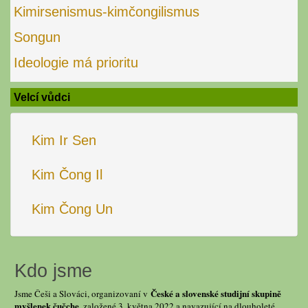
Kimirsenismus-kimčongilismus
Songun
Ideologie má prioritu
Velcí vůdci
Kim Ir Sen
Kim Čong Il
Kim Čong Un
Kdo jsme
České a slovenské studijní skupině
Jsme Češi a Slováci, organizovaní v
myšlenek čučche
, založené 3. května 2022 a navazující na dlouholeté