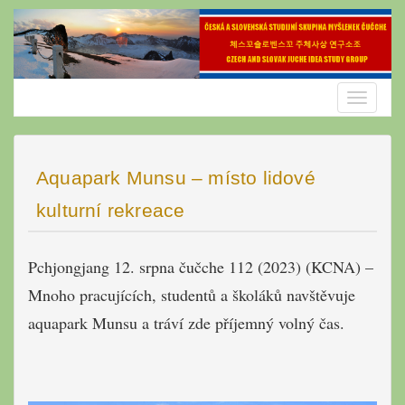
Skip
to
content
Toggle
navigatio
Aquapark Munsu – místo lidové
kulturní rekreace
Pchjongjang 12. srpna čučche 112 (2023) (KCNA) –
Mnoho pracujících, studentů a školáků navštěvuje
aquapark Munsu a tráví zde příjemný volný čas.