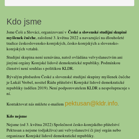
Kdo jsme
České a slovenské studijní skupině
Jsme Češi a Slováci, organizovaní v
myšlenek čučche
, založené 3. května 2022 a navazující na dlouholeté
tradice československo-korejských, česko-korejských a slovensko-
korejských vztahů.
Studijní skupina není uznávána, natož ovládána velvyslanectvím ani
jinými orgány Korejské lidově demokratické republiky. Podmínkou
členství není souhlas s politikou KLDR.
Bývalým předsedou České a slovenské studijní skupiny myšlenek čučche
je Lukáš Vrobel, nositel Řádu přátelství Korejské lidově demokratické
republiky (udělen 2019). Není podporovatelem KLDR a nespolupracuje s
ní.
pektusan@kldr.info
Kontaktovat nás můžete e-mailem
.
Kdo nejsme
Nejsme (od 3. května 2022) Společnost česko-korejského přátelství
Pektusan a nejsme (odjakživa) ani velvyslanectví či jiný orgán nebo
organizace Korejské lidově demokratické republiky.