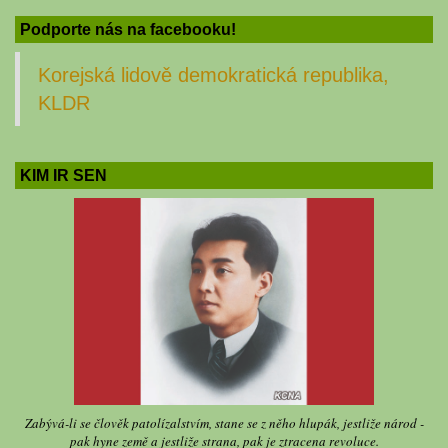
Podporte nás na facebooku!
Korejská lidově demokratická republika,
KLDR
KIM IR SEN
Zabývá-li se člověk patolízalstvím, stane se z něho hlupák, jestliže národ -
pak hyne země a jestliže strana, pak je ztracena revoluce.