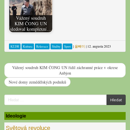
Vážený soudruh
KIM ČONG UN
sledoval komplexní…
|
올빼미
|
12. augusta 2023
KĽDR
Kultura
Rekreace
Služby
Sport
Vážený soudruh KIM ČONG UN řídil záchranné práce v okrese
Anbjon
Nové domy zemědělských podniků
Search
Hledat
for:
Ideologie
Světová revoluce