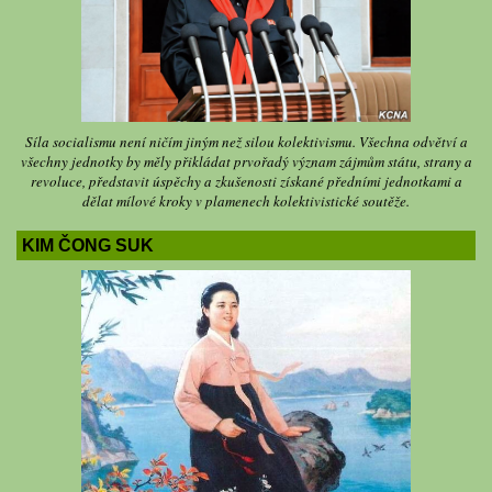
Síla socialismu není ničím jiným než silou kolektivismu. Všechna odvětví a
všechny jednotky by měly přikládat prvořadý význam zájmům státu, strany a
revoluce, představit úspěchy a zkušenosti získané předními jednotkami a
dělat mílové kroky v plamenech kolektivistické soutěže.
KIM ČONG SUK