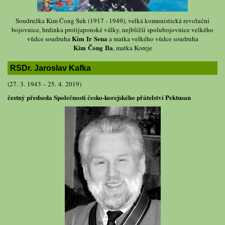
Soudružka Kim Čong Suk (1917 - 1949), velká komunistická revoluční
bojovnice, hrdinka protijaponské války, nejbližší spolubojovnice velkého
Kim Ir Sena
vůdce soudruha
a matka velkého vůdce soudruha
Kim Čong Ila
, matka Koreje
RSDr. Jaroslav Kafka
(27. 3. 1943 – 25. 4. 2019)
čestný předseda Společnosti česko-korejského přátelství Pektusan