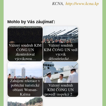
KCNA,
http://www.kcna.kp
Mohlo by Vás záujímať:
Vážený soudruh KIM
Vážený soudruh
ČONG UN
KIM ČONG UN vedl
zkontroloval
výcvik
výcvikovou…
dělostřelecké…
Zahájení rekreace v
pobřežní turistické
Vážený soudruh
oblasti Wonsan-
KIM ČONG UN
Kalma
provedl inspekci 2.…