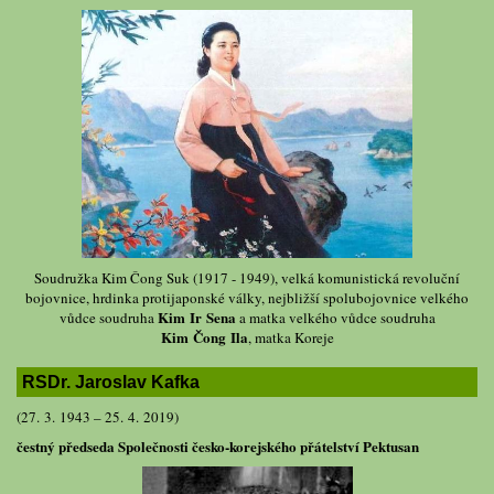
Soudružka Kim Čong Suk (1917 - 1949), velká komunistická revoluční
bojovnice, hrdinka protijaponské války, nejbližší spolubojovnice velkého
Kim Ir Sena
vůdce soudruha
a matka velkého vůdce soudruha
Kim Čong Ila
, matka Koreje
RSDr. Jaroslav Kafka
(27. 3. 1943 – 25. 4. 2019)
čestný předseda Společnosti česko-korejského přátelství Pektusan