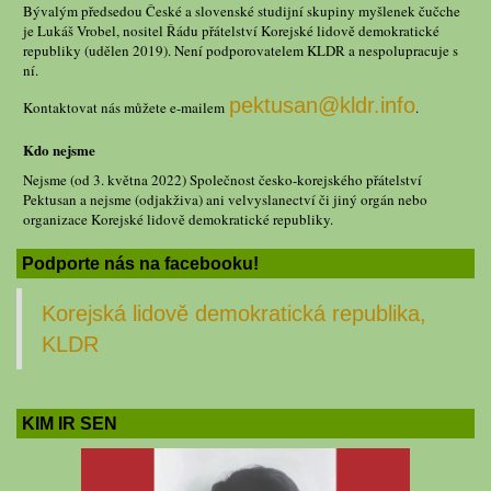
Bývalým předsedou České a slovenské studijní skupiny myšlenek čučche
je Lukáš Vrobel, nositel Řádu přátelství Korejské lidově demokratické
republiky (udělen 2019). Není podporovatelem KLDR a nespolupracuje s
ní.
pektusan@kldr.info
Kontaktovat nás můžete e-mailem
.
Kdo nejsme
Nejsme (od 3. května 2022) Společnost česko-korejského přátelství
Pektusan a nejsme (odjakživa) ani velvyslanectví či jiný orgán nebo
organizace Korejské lidově demokratické republiky.
Podporte nás na facebooku!
Korejská lidově demokratická republika,
KLDR
KIM IR SEN