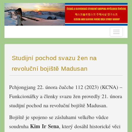
Skip
to
content
Toggle
navigatio
Studijní pochod svazu žen na
revoluční bojiště Madusan
Pchjongjang 22. února čučche 112 (2023) (KCNA) –
Funkcionářky a členky svazu žen provedly 21. února
studijní pochod na revoluční bojiště Madusan.
Bojiště je spojeno se zásluhami velkého vůdce
Kim Ir Sena
soudruha
, který dosáhl historické věci