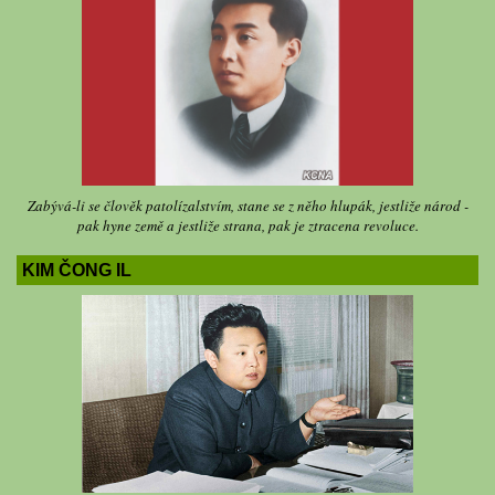
Zabývá-li se člověk patolízalstvím, stane se z něho hlupák, jestliže národ -
pak hyne země a jestliže strana, pak je ztracena revoluce.
KIM ČONG IL