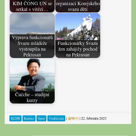
KIM ČONG UN se
organizací Korejského
setkal s vítězi…
svazu dětí
Výprava funkcionářů
Svazu mládeže
Funkcionářky Svazu
vystoupila na
žen zahájily pochod
Pektusan
na Pektusan
Čučche – studijní
kurzy
|
올빼미
|
22. februára 2023
KĽDR
Kultura
Sport
Vzdělávání