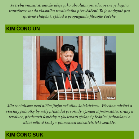
Je třeba vnímat stranické ideje jako absolutní pravdu, pevně je hájit a
transformovat do vlastního revolučního přesvědčení. To je nezbytné pro
správné chápání, výklad a propagandu filosofie čučche.
KIM ČONG UN
Síla socialismu není ničím jiným než silou kolektivismu. Všechna odvětví a
všechny jednotky by měly přikládat prvořadý význam zájmům státu, strany a
revoluce, představit úspěchy a zkušenosti získané předními jednotkami a
dělat mílové kroky v plamenech kolektivistické soutěže.
KIM ČONG SUK