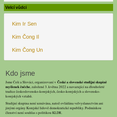
Velcí vůdci
Kim Ir Sen
Kim Čong Il
Kim Čong Un
Kdo jsme
České a slovenské studijní skupině
Jsme Češi a Slováci, organizovaní v
myšlenek čučche
, založené 3. května 2022 a navazující na dlouholeté
tradice československo-korejských, česko-korejských a slovensko-
korejských vztahů.
Studijní skupina není uznávána, natož ovládána velvyslanectvím ani
jinými orgány Korejské lidově demokratické republiky. Podmínkou
členství není souhlas s politikou KLDR.