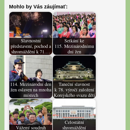
Mohlo by Vás záujímať:
Slavnostní
Setkání ke
představení, pochod a
115. Mezinárodnímu
shromáždění k 71.…
dni žen
114. Mezinárodní den
Taneční slavnost
žen oslaven na mnoha
k 78. výročí založení
místech
Korejského svazu dětí
Celostátní
Vážený soudruh
shromáždění