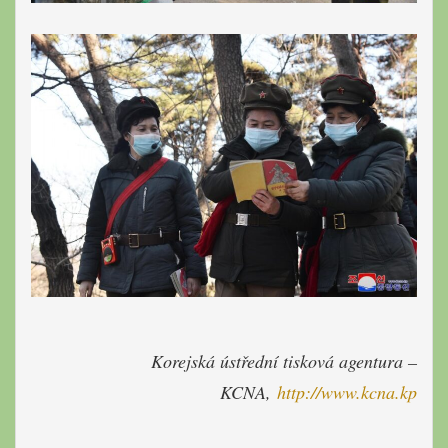
Korejská ústřední tisková agentur
a –
KCNA,
http://www.kcna.kp