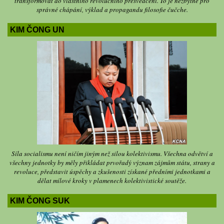
transformovat do vlastního revolučního přesvědčení. To je nezbytné pro
správné chápání, výklad a propagandu filosofie čučche.
KIM ČONG UN
Síla socialismu není ničím jiným než silou kolektivismu. Všechna odvětví a
všechny jednotky by měly přikládat prvořadý význam zájmům státu, strany a
revoluce, představit úspěchy a zkušenosti získané předními jednotkami a
dělat mílové kroky v plamenech kolektivistické soutěže.
KIM ČONG SUK