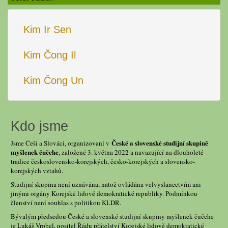
Kim Ir Sen
Kim Čong Il
Kim Čong Un
Kdo jsme
České a slovenské studijní skupině
Jsme Češi a Slováci, organizovaní v
myšlenek čučche
, založené 3. května 2022 a navazující na dlouholeté
tradice československo-korejských, česko-korejských a slovensko-
korejských vztahů.
Studijní skupina není uznávána, natož ovládána velvyslanectvím ani
jinými orgány Korejské lidově demokratické republiky. Podmínkou
členství není souhlas s politikou KLDR.
Bývalým předsedou České a slovenské studijní skupiny myšlenek čučche
je Lukáš Vrobel, nositel Řádu přátelství Korejské lidově demokratické