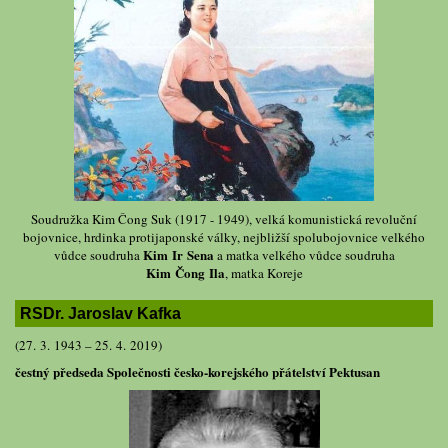
Soudružka Kim Čong Suk (1917 - 1949), velká komunistická revoluční
bojovnice, hrdinka protijaponské války, nejbližší spolubojovnice velkého
Kim Ir Sena
vůdce soudruha
a matka velkého vůdce soudruha
Kim Čong Ila
, matka Koreje
RSDr. Jaroslav Kafka
(27. 3. 1943 – 25. 4. 2019)
čestný předseda Společnosti česko-korejského přátelství Pektusan