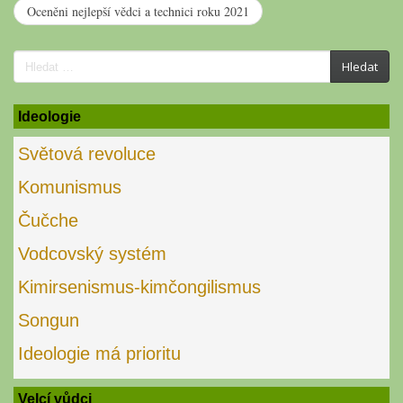
Oceněni nejlepší vědci a technici roku 2021
Search
Hledat
for:
Ideologie
Světová revoluce
Komunismus
Čučche
Vodcovský systém
Kimirsenismus-kimčongilismus
Songun
Ideologie má prioritu
Velcí vůdci