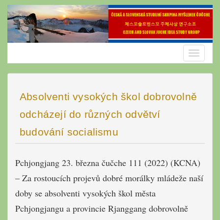
Skip
to
content
Toggle
navigatio
Absolventi vysokých škol dobrovolně
odcházejí do různých odvětví
budování socialismu
Pchjongjang 23. března čučche 111 (2022) (KCNA)
– Za rostoucích projevů dobré morálky mládeže naší
doby se absolventi vysokých škol města
Pchjongjangu a provincie Rjanggang dobrovolně