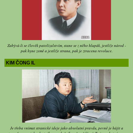
Zabývá-li se člověk patolízalstvím, stane se z něho hlupák, jestliže národ -
pak hyne země a jestliže strana, pak je ztracena revoluce.
KIM ČONG IL
Je třeba vnímat stranické ideje jako absolutní pravdu, pevně je hájit a