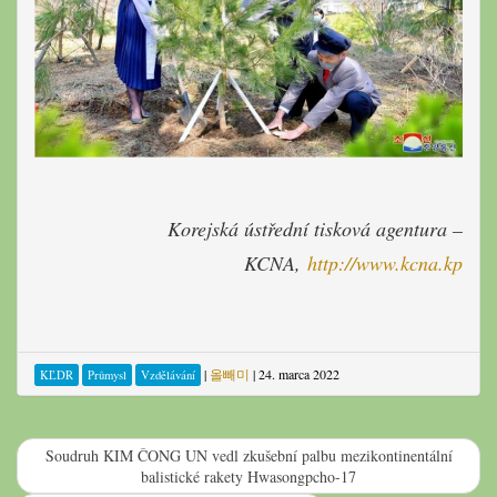
Korejská ústřední tisková agentura –
KCNA,
http://www.kcna.kp
|
올빼미
|
24. marca 2022
KĽDR
Průmysl
Vzdělávání
Soudruh KIM ČONG UN vedl zkušební palbu mezikontinentální
balistické rakety Hwasongpcho-17