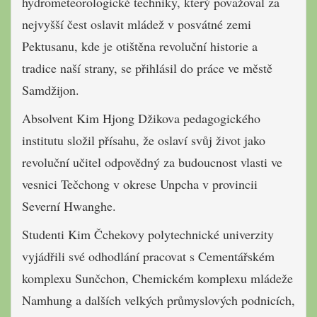
hydrometeorologické techniky, který považoval za
nejvyšší čest oslavit mládež v posvátné zemi
Pektusanu, kde je otištěna revoluční historie a
tradice naší strany, se přihlásil do práce ve městě
Samdžijon.
Absolvent Kim Hjong Džikova pedagogického
institutu složil přísahu, že oslaví svůj život jako
revoluční učitel odpovědný za budoucnost vlasti ve
vesnici Tečchong v okrese Unpcha v provincii
Severní Hwanghe.
Studenti Kim Čchekovy polytechnické univerzity
vyjádřili své odhodlání pracovat s Cementářském
komplexu Sunčchon, Chemickém komplexu mládeže
Namhung a dalších velkých průmyslových podnicích,