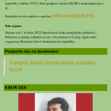
republiky (udělen 2019). Není podporovatelem KLDR a nespolupracuje s
ní.
pektusan@kldr.info
Kontaktovat nás můžete e-mailem
.
Kdo nejsme
Nejsme (od 3. května 2022) Společnost česko-korejského přátelství
Pektusan a nejsme (odjakživa) ani velvyslanectví či jiný orgán nebo
organizace Korejské lidově demokratické republiky.
Podporte nás na facebooku!
Korejská lidově demokratická republika,
KLDR
KIM IR SEN