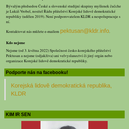
Bývalým předsedou České a slovenské studijní skupiny myšlenek čučche
je Lukáš Vrobel, nositel Řádu přátelství Korejské lidově demokratické
republiky (udělen 2019). Není podporovatelem KLDR a nespolupracuje s
ní.
pektusan@kldr.info
Kontaktovat nás můžete e-mailem
.
Kdo nejsme
Nejsme (od 3. května 2022) Společnost česko-korejského přátelství
Pektusan a nejsme (odjakživa) ani velvyslanectví či jiný orgán nebo
organizace Korejské lidově demokratické republiky.
Podporte nás na facebooku!
Korejská lidově demokratická republika,
KLDR
KIM IR SEN