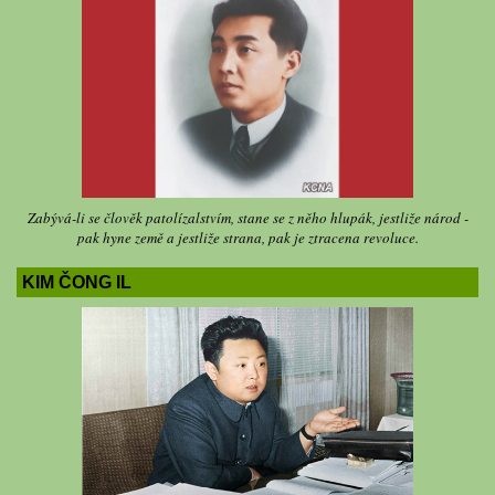
Zabývá-li se člověk patolízalstvím, stane se z něho hlupák, jestliže národ -
pak hyne země a jestliže strana, pak je ztracena revoluce.
KIM ČONG IL