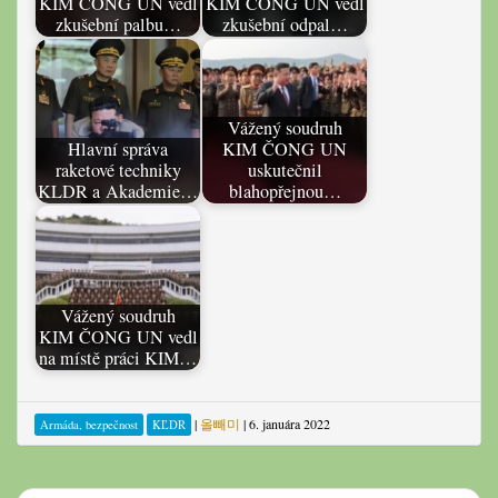
KIM ČONG UN vedl
KIM ČONG UN vedl
zkušební palbu…
zkušební odpal…
Vážený soudruh
Hlavní správa
KIM ČONG UN
raketové techniky
uskutečnil
KLDR a Akademie…
blahopřejnou…
Vážený soudruh
KIM ČONG UN vedl
na místě práci KIM…
|
올빼미
|
6. januára 2022
Armáda, bezpečnost
KĽDR