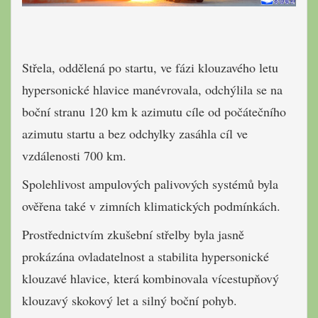
Střela, oddělená po startu, ve fázi klouzavého letu
hypersonické hlavice manévrovala, odchýlila se na
boční stranu 120 km k azimutu cíle od počátečního
azimutu startu a bez odchylky zasáhla cíl ve
vzdálenosti 700 km.
Spolehlivost ampulových palivových systémů byla
ověřena také v zimních klimatických podmínkách.
Prostřednictvím zkušební střelby byla jasně
prokázána ovladatelnost a stabilita hypersonické
klouzavé hlavice, která kombinovala vícestupňový
klouzavý skokový let a silný boční pohyb.