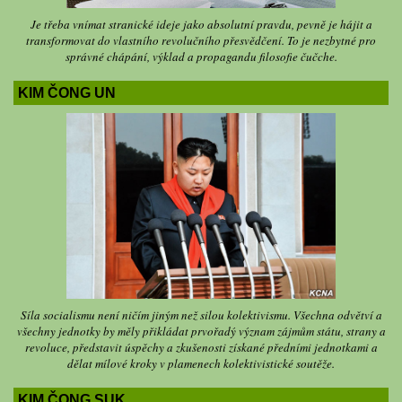
Je třeba vnímat stranické ideje jako absolutní pravdu, pevně je hájit a
transformovat do vlastního revolučního přesvědčení. To je nezbytné pro
správné chápání, výklad a propagandu filosofie čučche.
KIM ČONG UN
Síla socialismu není ničím jiným než silou kolektivismu. Všechna odvětví a
všechny jednotky by měly přikládat prvořadý význam zájmům státu, strany a
revoluce, představit úspěchy a zkušenosti získané předními jednotkami a
dělat mílové kroky v plamenech kolektivistické soutěže.
KIM ČONG SUK