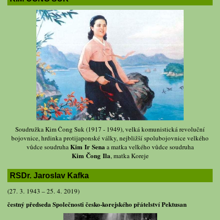
Soudružka Kim Čong Suk (1917 - 1949), velká komunistická revoluční
bojovnice, hrdinka protijaponské války, nejbližší spolubojovnice velkého
Kim Ir Sena
vůdce soudruha
a matka velkého vůdce soudruha
Kim Čong Ila
, matka Koreje
RSDr. Jaroslav Kafka
(27. 3. 1943 – 25. 4. 2019)
čestný předseda Společnosti česko-korejského přátelství Pektusan