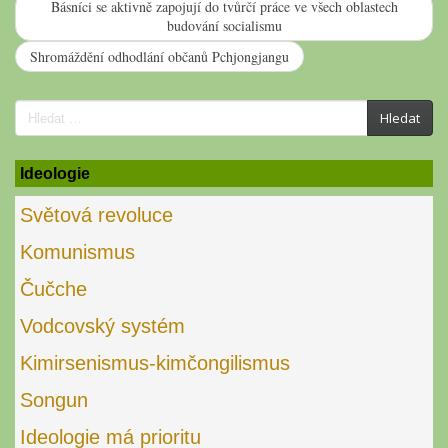
Básníci se aktivně zapojují do tvůrčí práce ve všech oblastech
budování socialismu
Shromáždění odhodlání občanů Pchjongjangu
Search
Hledat
for:
Ideologie
Světová revoluce
Komunismus
Čučche
Vodcovský systém
Kimirsenismus-kimčongilismus
Songun
Ideologie má prioritu