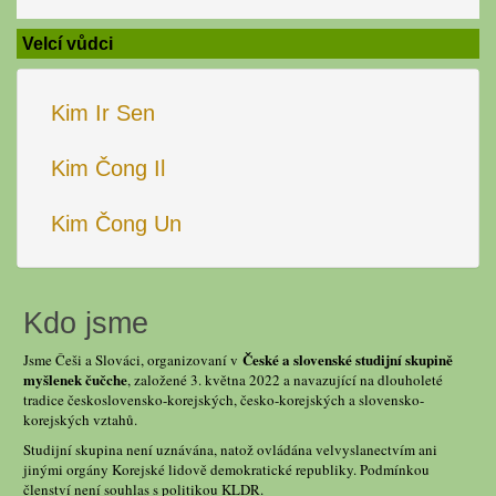
Velcí vůdci
Kim Ir Sen
Kim Čong Il
Kim Čong Un
Kdo jsme
České a slovenské studijní skupině
Jsme Češi a Slováci, organizovaní v
myšlenek čučche
, založené 3. května 2022 a navazující na dlouholeté
tradice československo-korejských, česko-korejských a slovensko-
korejských vztahů.
Studijní skupina není uznávána, natož ovládána velvyslanectvím ani
jinými orgány Korejské lidově demokratické republiky. Podmínkou
členství není souhlas s politikou KLDR.