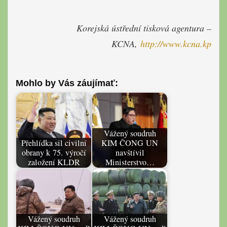
Korejská ústřední tisková agentura –
KCNA,
http://www.kcna.kp
Mohlo by Vás záujímať:
Vážený soudruh
Přehlídka sil civilní
KIM ČONG UN
obrany k 75. výročí
navštívil
založení KLDR
Ministerstvo…
Vážený soudruh
Vážený soudruh