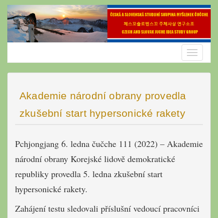
Skip
to
content
Toggle
navigatio
Akademie národní obrany provedla
zkušební start hypersonické rakety
Pchjongjang 6. ledna čučche 111 (2022) – Akademie
národní obrany Korejské lidově demokratické
republiky provedla 5. ledna zkušební start
hypersonické rakety.
Zahájení testu sledovali příslušní vedoucí pracovníci