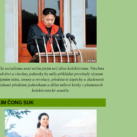
íla socialismu není ničím jiným než silou kolektivismu. Všechna
odvětví a všechny jednotky by měly přikládat prvořadý význam
ájmům státu, strany a revoluce, představit úspěchy a zkušenosti
získané předními jednotkami a dělat mílové kroky v plamenech
kolektivistické soutěže.
KIM ČONG SUK