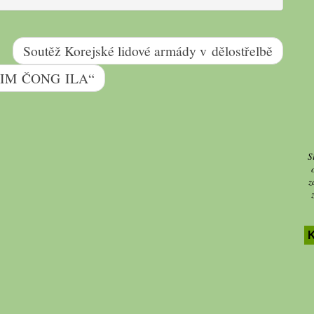
Soutěž Korejské lidové armády v dělostřelbě
ů KIM ČONG ILA“
S
z