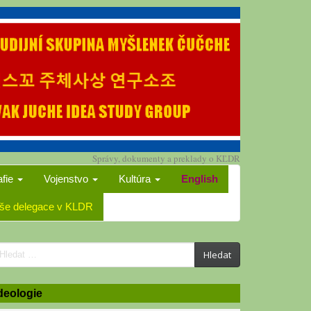
Správy, dokumenty a preklady o KĽDR
afie
Vojenstvo
Kultúra
English
še delegace v KLDR
earch
Hledat
or:
deologie