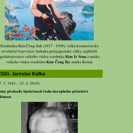
Soudružka Kim Čong Suk (1917 - 1949), velká komunistická
revoluční bojovnice, hrdinka protijaponské války, nejbližší
Kim Ir Sena
spolubojovnice velkého vůdce soudruha
a matka
Kim Čong Ila
velkého vůdce soudruha
, matka Koreje
SDr. Jaroslav Kafka
7. 3. 1943 – 25. 4. 2019)
stný předseda Společnosti česko-korejského přátelství
ktusan