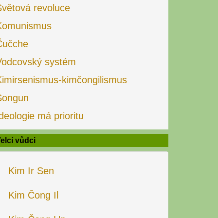
Světová revoluce
Komunismus
Čučche
Vodcovský systém
Kimirsenismus-kimčongilismus
Songun
deologie má prioritu
elcí vůdci
Kim Ir Sen
Kim Čong Il