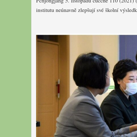
Pchjongjang 5. listopadu čučche 110 (2021
institutu neúnavně zlepšují své školní výsled