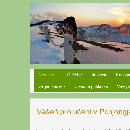
Skip
to
content
Novinky
Čučche
Ideologie
Kdo js
Organizácie
Členská prihláška
Veľvys
Vášeň pro učení v Pchjong