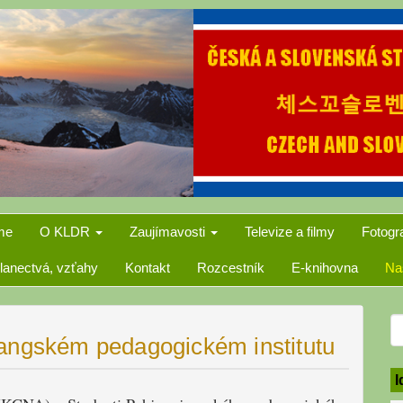
me
O KLDR
Zaujímavosti
Televize a filmy
Fotogr
lanectvá, vzťahy
Kontakt
Rozcestník
E-knihovna
Na
S
jangském pedagogickém institutu
f
I