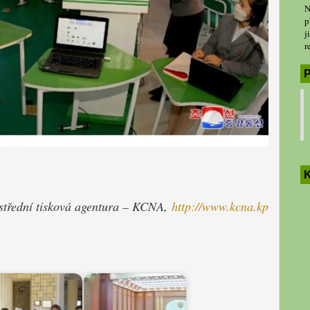
N
p
j
r
P
K
střední tisková agentura – KCNA,
http://www.kcna.kp