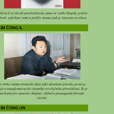
bývá-li se člověk patolízalstvím, stane se z něho hlupák, jestliže
árod - pak hyne země a jestliže strana, pak je ztracena revoluce.
IM ČONG IL
Je třeba vnímat stranické ideje jako absolutní pravdu, pevně je
jit a transformovat do vlastního revolučního přesvědčení. To je
nezbytné pro správné chápání, výklad a propagandu filosofie
čučche.
KIM ČONG UN