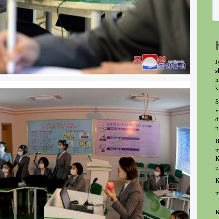
J
s
n
k
S
v
d
p
B
m
K
p
K
m
K