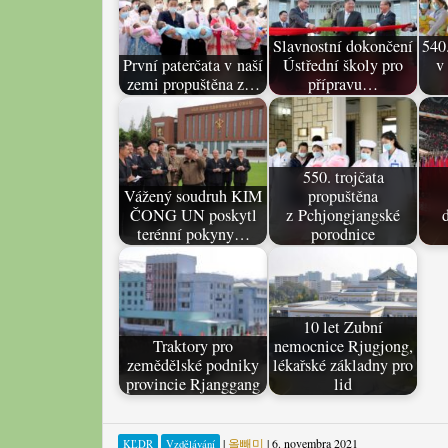
Slavnostní dokončení
540.
První paterčata v naší
Ústřední školy pro
v
zemi propuštěna z…
přípravu…
550. trojčata
Vážený soudruh KIM
propuštěna
ČONG UN poskytl
z Pchjongjangské
terénní pokyny…
porodnice
10 let Zubní
Traktory pro
nemocnice Rjugjong,
zemědělské podniky
lékařské základny pro
provincie Rjanggang
lid
|
올빼미
|
6. novembra 2021
KĽDR
Vzdělávání