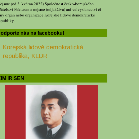
ejsme (od 3. května 2022) Společnost česko-korejského
řátelství Pektusan a nejsme (odjakživa) ani velvyslanectví či
iný orgán nebo organizace Korejské lidově demokratické
epubliky.
odporte nás na facebooku!
Korejská lidově demokratická
republika, KLDR
IM IR SEN