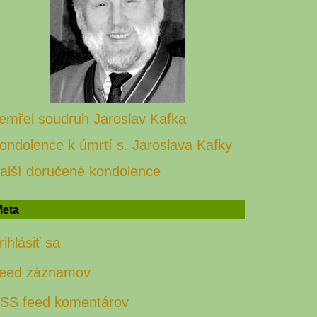
emřel soudruh Jaroslav Kafka
ondolence k úmrtí s. Jaroslava Kafky
alší doručené kondolence
eta
rihlásiť sa
eed záznamov
SS feed komentárov