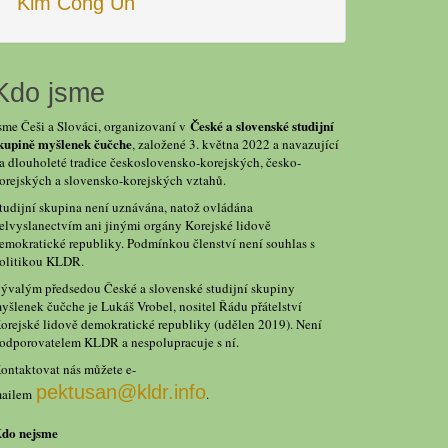
Kim Čong Un
Kdo jsme
České a slovenské studijní
sme Češi a Slováci, organizovaní v
kupině myšlenek čučche
, založené 3. května 2022 a navazující
a dlouholeté tradice československo-korejských, česko-
orejských a slovensko-korejských vztahů.
tudijní skupina není uznávána, natož ovládána
elvyslanectvím ani jinými orgány Korejské lidově
emokratické republiky. Podmínkou členství není souhlas s
olitikou KLDR.
ývalým předsedou České a slovenské studijní skupiny
yšlenek čučche je Lukáš Vrobel, nositel Řádu přátelství
orejské lidově demokratické republiky (udělen 2019). Není
odporovatelem KLDR a nespolupracuje s ní.
ontaktovat nás můžete e-
pektusan@kldr.info
ailem
.
do nejsme