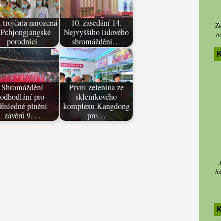
 trojčata narozená
10. zasedání 14.
Za
 Pchjongjangské
Nejvyššího lidového
n
porodnici
shromáždění…
K
Shromáždění
První zelenina ze
odhodlání pro
skleníkového
důsledné plnění
komplexu Kangdong
závěrů 9.…
pro…
há