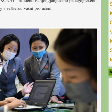
) (KCNA) – Studenti Pchjongjangského pedagogického
ky s veškerou vášní pro učení.
I
V