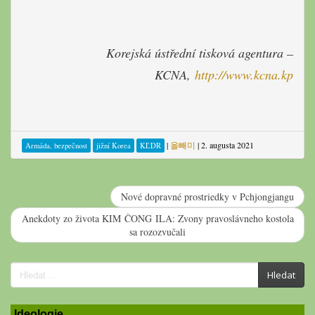
Korejská ústřední tisková agentura –
KCNA,
http://www.kcna.kp
|
올빼미
|
2. augusta 2021
Armáda, bezpečnost
jižní Korea
KĽDR
Nové dopravné prostriedky v Pchjongjangu
Anekdoty zo života KIM ČONG ILA: Zvony pravoslávneho kostola
sa rozozvučali
Search
Hledat
for:
Ideologie