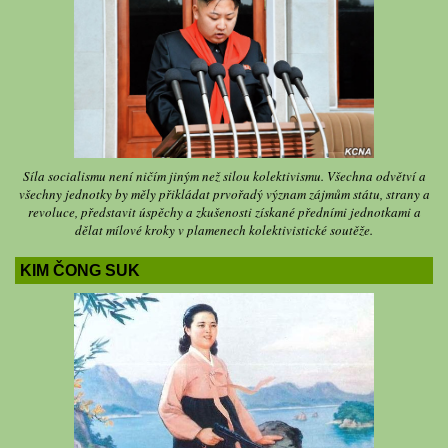
Síla socialismu není ničím jiným než silou kolektivismu. Všechna odvětví a
všechny jednotky by měly přikládat prvořadý význam zájmům státu, strany a
revoluce, představit úspěchy a zkušenosti získané předními jednotkami a
dělat mílové kroky v plamenech kolektivistické soutěže.
KIM ČONG SUK