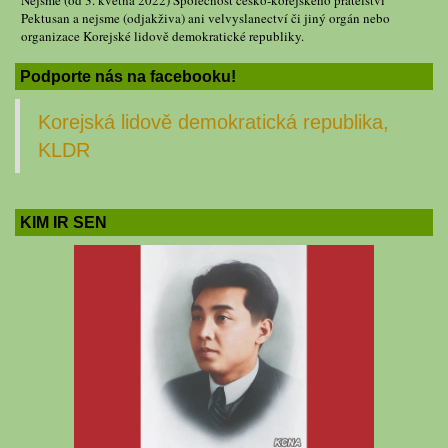
Nejsme (od 3. května 2022) Společnost česko-korejského přátelství
Pektusan a nejsme (odjakživa) ani velvyslanectví či jiný orgán nebo
organizace Korejské lidově demokratické republiky.
Podporte nás na facebooku!
Korejská lidově demokratická republika,
KLDR
KIM IR SEN