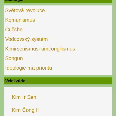
Světová revoluce
Komunismus
Čučche
Vodcovský systém
Kimirsenismus-kimčongilismus
Songun
Ideologie má prioritu
Velcí vůdci
Kim Ir Sen
Kim Čong Il