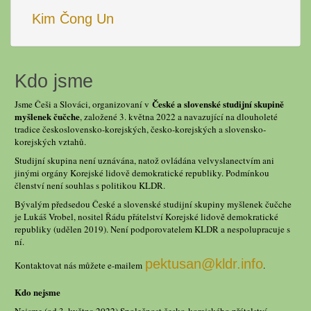
Kim Čong Un
Kdo jsme
České a slovenské studijní skupině
Jsme Češi a Slováci, organizovaní v
myšlenek čučche
, založené 3. května 2022 a navazující na dlouholeté
tradice československo-korejských, česko-korejských a slovensko-
korejských vztahů.
Studijní skupina není uznávána, natož ovládána velvyslanectvím ani
jinými orgány Korejské lidově demokratické republiky. Podmínkou
členství není souhlas s politikou KLDR.
Bývalým předsedou České a slovenské studijní skupiny myšlenek čučche
je Lukáš Vrobel, nositel Řádu přátelství Korejské lidově demokratické
republiky (udělen 2019). Není podporovatelem KLDR a nespolupracuje s
ní.
pektusan@kldr.info
Kontaktovat nás můžete e-mailem
.
Kdo nejsme