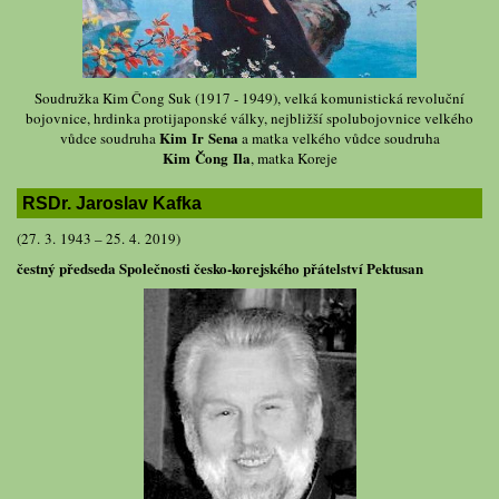
Soudružka Kim Čong Suk (1917 - 1949), velká komunistická revoluční
bojovnice, hrdinka protijaponské války, nejbližší spolubojovnice velkého
Kim Ir Sena
vůdce soudruha
a matka velkého vůdce soudruha
Kim Čong Ila
, matka Koreje
RSDr. Jaroslav Kafka
(27. 3. 1943 – 25. 4. 2019)
čestný předseda Společnosti česko-korejského přátelství Pektusan