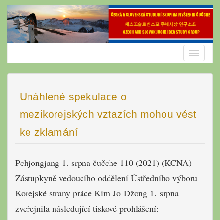
Skip
to
content
Toggle
navigatio
Unáhlené spekulace o
mezikorejských vztazích mohou vést
ke zklamání
Pchjongjang 1. srpna čučche 110 (2021) (KCNA) –
Zástupkyně vedoucího oddělení Ústředního výboru
Korejské strany práce Kim Jo Džong 1. srpna
zveřejnila následující tiskové prohlášení: