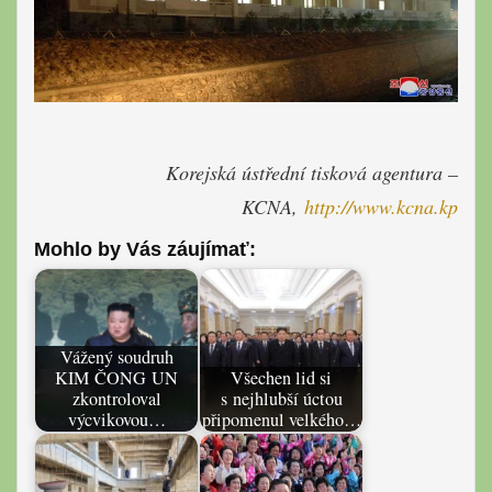
Korejská ústřední tisková agentura –
KCNA,
http://www.kcna.kp
Mohlo by Vás záujímať:
Vážený soudruh
KIM ČONG UN
Všechen lid si
zkontroloval
s nejhlubší úctou
výcvikovou…
připomenul velkého…