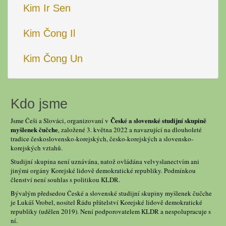
Kim Ir Sen
Kim Čong Il
Kim Čong Un
Kdo jsme
České a slovenské studijní skupině
Jsme Češi a Slováci, organizovaní v
myšlenek čučche
, založené 3. května 2022 a navazující na dlouholeté
tradice československo-korejských, česko-korejských a slovensko-
korejských vztahů.
Studijní skupina není uznávána, natož ovládána velvyslanectvím ani
jinými orgány Korejské lidově demokratické republiky. Podmínkou
členství není souhlas s politikou KLDR.
Bývalým předsedou České a slovenské studijní skupiny myšlenek čučche
je Lukáš Vrobel, nositel Řádu přátelství Korejské lidově demokratické
republiky (udělen 2019). Není podporovatelem KLDR a nespolupracuje s
ní.