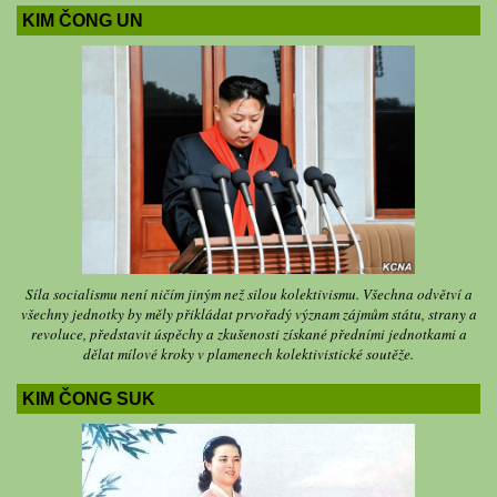
KIM ČONG UN
Síla socialismu není ničím jiným než silou kolektivismu. Všechna odvětví a
všechny jednotky by měly přikládat prvořadý význam zájmům státu, strany a
revoluce, představit úspěchy a zkušenosti získané předními jednotkami a
dělat mílové kroky v plamenech kolektivistické soutěže.
KIM ČONG SUK