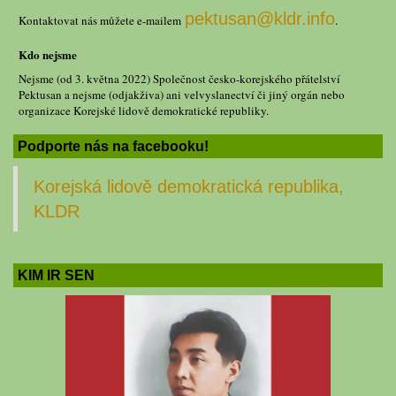
pektusan@kldr.info
Kontaktovat nás můžete e-mailem
.
Kdo nejsme
Nejsme (od 3. května 2022) Společnost česko-korejského přátelství
Pektusan a nejsme (odjakživa) ani velvyslanectví či jiný orgán nebo
organizace Korejské lidově demokratické republiky.
Podporte nás na facebooku!
Korejská lidově demokratická republika,
KLDR
KIM IR SEN