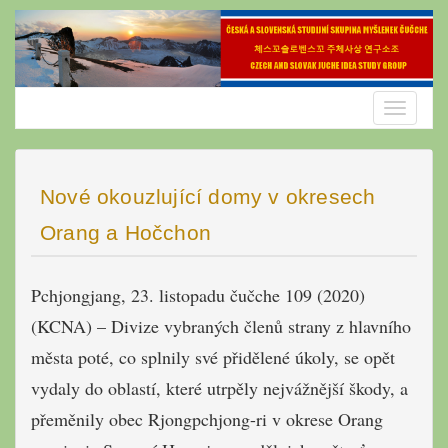
Skip
to
content
Toggle
navigatio
Nové okouzlující domy v okresech
Orang a Hočchon
Pchjongjang, 23. listopadu čučche 109 (2020)
(KCNA) – Divize vybraných členů strany z hlavního
města poté, co splnily své přidělené úkoly, se opět
vydaly do oblastí, které utrpěly nejvážnější škody, a
přeměnily obec Rjongpchjong-ri v okrese Orang