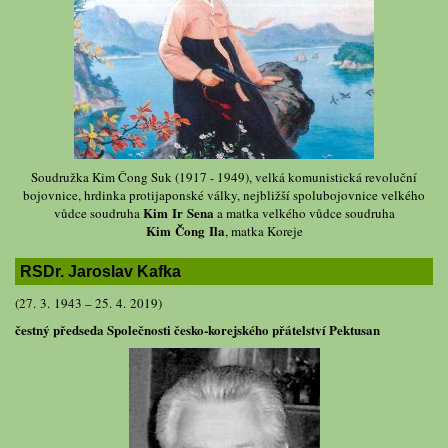
Soudružka Kim Čong Suk (1917 - 1949), velká komunistická revoluční
bojovnice, hrdinka protijaponské války, nejbližší spolubojovnice velkého
Kim Ir Sena
vůdce soudruha
a matka velkého vůdce soudruha
Kim Čong Ila
, matka Koreje
RSDr. Jaroslav Kafka
(27. 3. 1943 – 25. 4. 2019)
čestný předseda Společnosti česko-korejského přátelství Pektusan