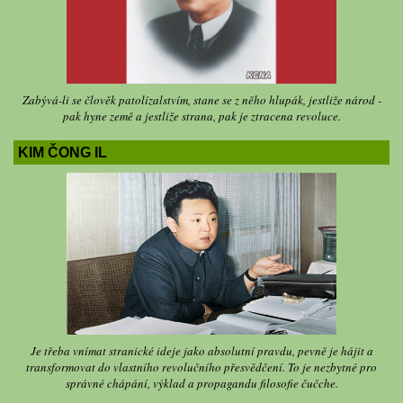
Zabývá-li se člověk patolízalstvím, stane se z něho hlupák, jestliže národ -
pak hyne země a jestliže strana, pak je ztracena revoluce.
KIM ČONG IL
Je třeba vnímat stranické ideje jako absolutní pravdu, pevně je hájit a
transformovat do vlastního revolučního přesvědčení. To je nezbytné pro
správné chápání, výklad a propagandu filosofie čučche.