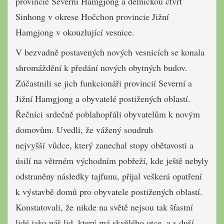
provincie Severní Hamgjong a dělnickou čtvrť
Sinhong v okrese Hočchon provincie Jižní
Hamgjong v okouzlující vesnice.
V bezvadně postavených nových vesnicích se konala
shromáždění k předání nových obytných budov.
Zúčastnili se jich funkcionáři provincií Severní a
Jižní Hamgjong a obyvatelé postižených oblastí.
Řečníci srdečně poblahopřáli obyvatelům k novým
domovům. Uvedli, že vážený soudruh
nejvyšší vůdce, který zanechal stopy obětavosti a
úsilí na větrném východním pobřeží, kde ještě nebyly
odstraněny následky tajfunu, přijal veškerá opatření
k výstavbě domů pro obyvatele postižených oblastí.
Konstatovali, že nikde na světě nejsou tak šťastní
lidé jako náš lid, který má skvělého otce, a s duší