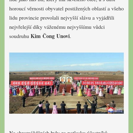
horoucí věrnosti obyvatel postižených oblastí a všeho
lidu provincie provolali nejvyšší slávu a vyjádřili
nejvřelejší díky váženému nejvyššímu vůdci
Kim Čong Unovi
soudruhu
.
Na shromážděních byly za potlesku účastníků