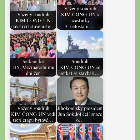
Vážený soudruh
Vážený soudruh
KIM ČONG UN s
KIM ČONG UN
účastníky
navštívil staveniště…
3. celostátní…
Setkání ke
Soudruh
115. Mezinárodnímu
KIM ČONG UN se
dni žen
setkal se stavbaři…
Vážený soudruh
Jihokorejský prezident
KIM ČONG UN vedl
Jun Sok Jol čelí snaze
třetí etapu bytové…
o…