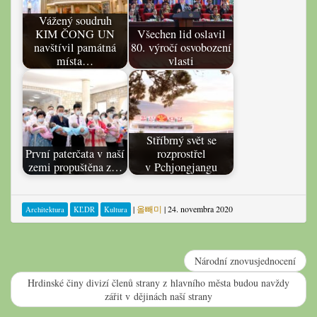
Vážený soudruh
KIM ČONG UN
Všechen lid oslavil
navštívil památná
80. výročí osvobození
místa…
vlasti
Stříbrný svět se
První paterčata v naší
rozprostřel
zemi propuštěna z…
v Pchjongjangu
|
올빼미
|
24. novembra 2020
Architektura
KĽDR
Kultura
Národní znovusjednocení
Hrdinské činy divizí členů strany z hlavního města budou navždy
zářit v dějinách naší strany