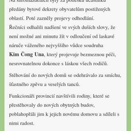
předány bytové dekrety obyvatelům postižených
oblastí. Poté zazněly projevy odhodlání.
Řečníci odhalili nadšení ve svých duších slovy, že
není možné ani minutu žít v odloučení od laskavé
náruče váženého nejvyššího vůdce soudruha
Kim Čong Una
, který projevuje bezmeznou péči,
nesrovnatelnou dokonce s láskou všech rodičů.
Stěhování do nových domů se odehrávalo za smíchu,
šťastného zpěvu a veselých tanců.
Funkcionáři provincií navštívili rodiny, které se
přestěhovaly do nových obytných budov,
poblahopřáli jim k jejich novému domovu a sdíleli s
nimi radost.