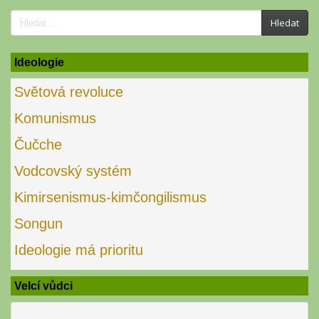
Search
Hledat
for:
Ideologie
Světová revoluce
Komunismus
Čučche
Vodcovský systém
Kimirsenismus-kimčongilismus
Songun
Ideologie má prioritu
Velcí vůdci