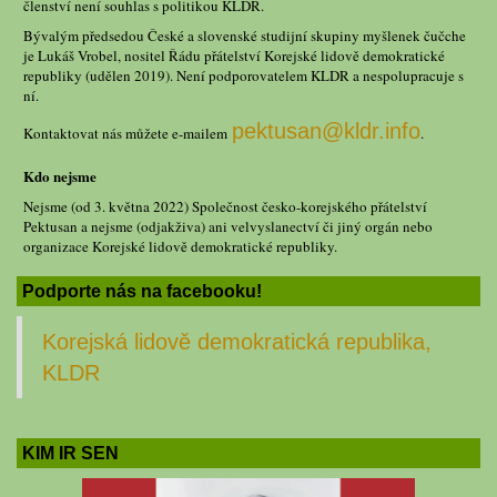
členství není souhlas s politikou KLDR.
Bývalým předsedou České a slovenské studijní skupiny myšlenek čučche
je Lukáš Vrobel, nositel Řádu přátelství Korejské lidově demokratické
republiky (udělen 2019). Není podporovatelem KLDR a nespolupracuje s
ní.
pektusan@kldr.info
Kontaktovat nás můžete e-mailem
.
Kdo nejsme
Nejsme (od 3. května 2022) Společnost česko-korejského přátelství
Pektusan a nejsme (odjakživa) ani velvyslanectví či jiný orgán nebo
organizace Korejské lidově demokratické republiky.
Podporte nás na facebooku!
Korejská lidově demokratická republika,
KLDR
KIM IR SEN