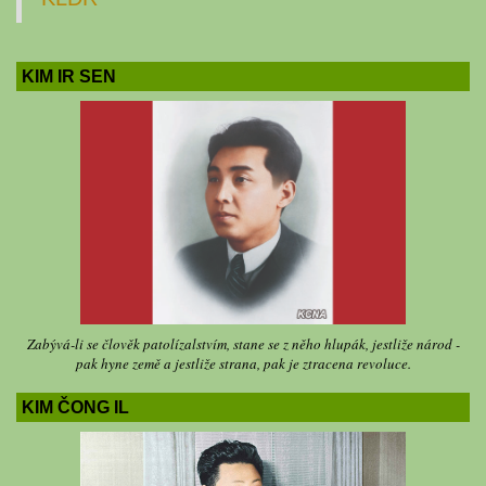
KIM IR SEN
Zabývá-li se člověk patolízalstvím, stane se z něho hlupák, jestliže národ -
pak hyne země a jestliže strana, pak je ztracena revoluce.
KIM ČONG IL