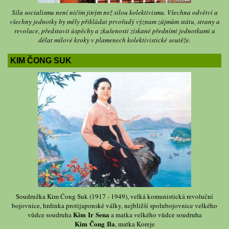
Síla socialismu není ničím jiným než silou kolektivismu. Všechna odvětví a
všechny jednotky by měly přikládat prvořadý význam zájmům státu, strany a
revoluce, představit úspěchy a zkušenosti získané předními jednotkami a
dělat mílové kroky v plamenech kolektivistické soutěže.
KIM ČONG SUK
Soudružka Kim Čong Suk (1917 - 1949), velká komunistická revoluční
bojovnice, hrdinka protijaponské války, nejbližší spolubojovnice velkého
Kim Ir Sena
vůdce soudruha
a matka velkého vůdce soudruha
Kim Čong Ila
, matka Koreje