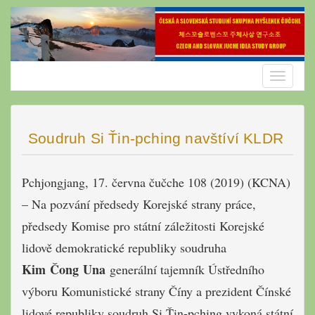
Skip
to
content
Toggle
navigatio
Soudruh Si Ťin-pching navštíví KLDR
Pchjongjang, 17. června čučche 108 (2019) (KCNA)
– Na pozvání předsedy Korejské strany práce,
předsedy Komise pro státní záležitosti Korejské
lidově demokratické republiky soudruha
Kim Čong Una
generální tajemník Ústředního
výboru Komunistické strany Číny a prezident Čínské
lidové republiky soudruh Si Ťin-pching vykoná státní