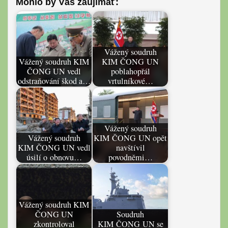
Mohlo by Vás záujímať:
Vážený soudruh
Vážený soudruh KIM
KIM ČONG UN
ČONG UN vedl
poblahopřál
odstraňování škod a…
vrtulníkové…
Vážený soudruh
Vážený soudruh
KIM ČONG UN opět
KIM ČONG UN vedl
navštívil
úsilí o obnovu…
povodněmi…
Vážený soudruh KIM
ČONG UN
Soudruh
zkontroloval
KIM ČONG UN se