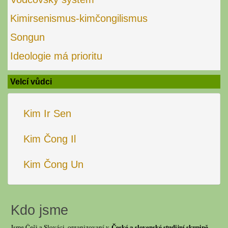
Kimirsenismus-kimčongilismus
Songun
Ideologie má prioritu
Velcí vůdci
Kim Ir Sen
Kim Čong Il
Kim Čong Un
Kdo jsme
České a slovenské studijní skupině
Jsme Češi a Slováci, organizovaní v