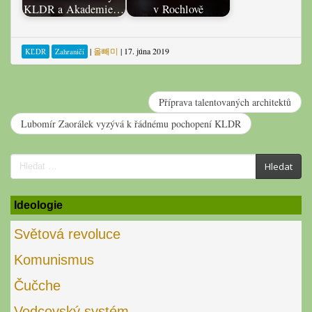
KLDR a Akademie…
v Rochlově
|
올빼미
|
17. júna 2019
KĽDR
Zahraničí
Příprava talentovaných architektů
Lubomír Zaorálek vyzývá k řádnému pochopení KLDR
Search
Hledat
for:
Ideologie
Světová revoluce
Komunismus
Čučche
Vodcovský systém