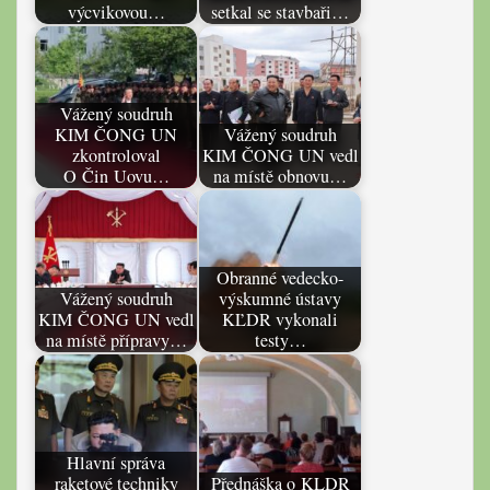
výcvikovou…
setkal se stavbaři…
Vážený soudruh
KIM ČONG UN
Vážený soudruh
zkontroloval
KIM ČONG UN vedl
O Čin Uovu…
na místě obnovu…
Obranné vedecko-
Vážený soudruh
výskumné ústavy
KIM ČONG UN vedl
KĽDR vykonali
na místě přípravy…
testy…
Hlavní správa
raketové techniky
Přednáška o KLDR