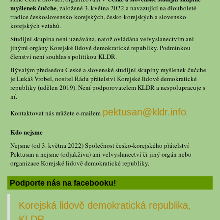
myšlenek čučche
, založené 3. května 2022 a navazující na dlouholeté
tradice československo-korejských, česko-korejských a slovensko-
korejských vztahů.
Studijní skupina není uznávána, natož ovládána velvyslanectvím ani
jinými orgány Korejské lidově demokratické republiky. Podmínkou
členství není souhlas s politikou KLDR.
Bývalým předsedou České a slovenské studijní skupiny myšlenek čučche
je Lukáš Vrobel, nositel Řádu přátelství Korejské lidově demokratické
republiky (udělen 2019). Není podporovatelem KLDR a nespolupracuje s
ní.
pektusan@kldr.info
Kontaktovat nás můžete e-mailem
.
Kdo nejsme
Nejsme (od 3. května 2022) Společnost česko-korejského přátelství
Pektusan a nejsme (odjakživa) ani velvyslanectví či jiný orgán nebo
organizace Korejské lidově demokratické republiky.
Podporte nás na facebooku!
Korejská lidově demokratická republika,
KLDR