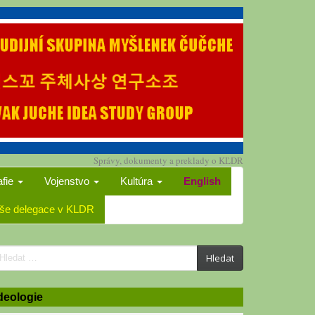
Správy, dokumenty a preklady o KĽDR
afie
Vojenstvo
Kultúra
English
še delegace v KLDR
earch
Hledat
or:
deologie