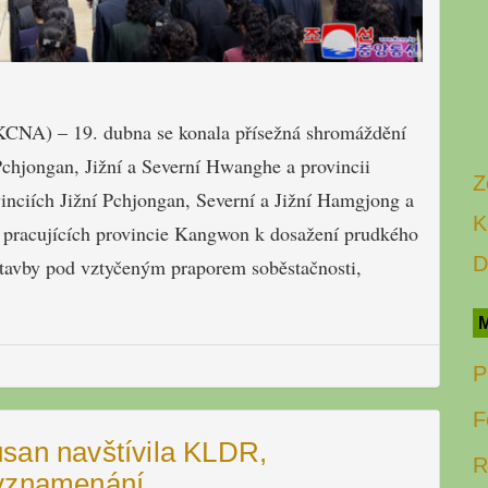
KCNA) – 19. dubna se konala přísežná shromáždění
Pchjongan, Jižní a Severní Hwanghe a provincii
Z
nciích Jižní Pchjongan, Severní a Jižní Hamgjong a
K
pracujících provincie Kangwon k dosažení prudkého
D
ýstavby pod vztyčeným praporem soběstačnosti,
M
P
F
san navštívila KLDR,
R
vyznamenání