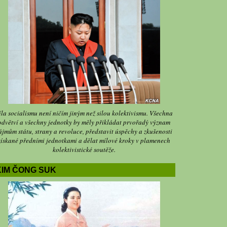
íla socialismu není ničím jiným než silou kolektivismu. Všechna
odvětví a všechny jednotky by měly přikládat prvořadý význam
ájmům státu, strany a revoluce, představit úspěchy a zkušenosti
získané předními jednotkami a dělat mílové kroky v plamenech
kolektivistické soutěže.
KIM ČONG SUK