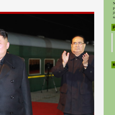
N
p
j
r
P
K