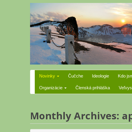
Skip
to
content
Novinky
Čučche
Ideologie
Kdo js
Organizácie
Členská prihláška
Veľvys
Monthly Archives: ap