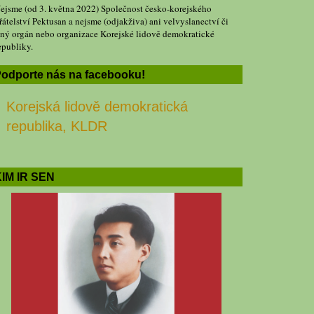
ejsme (od 3. května 2022) Společnost česko-korejského
řátelství Pektusan a nejsme (odjakživa) ani velvyslanectví či
iný orgán nebo organizace Korejské lidově demokratické
epubliky.
odporte nás na facebooku!
Korejská lidově demokratická
republika, KLDR
IM IR SEN