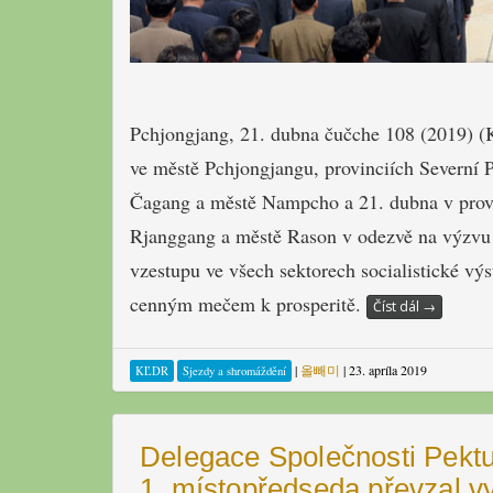
Pchjongjang, 21. dubna čučche 108 (2019) (
ve městě Pchjongjangu, provinciích Severní 
Čagang a městě Nampcho a 21. dubna v provi
Rjanggang a městě Rason v odezvě na výzvu 
vzestupu ve všech sektorech socialistické v
cenným mečem k prosperitě.
Číst dál
→
|
올빼미
|
23. apríla 2019
KĽDR
Sjezdy a shromáždění
Delegace Společnosti Pektu
1. místopředseda převzal 