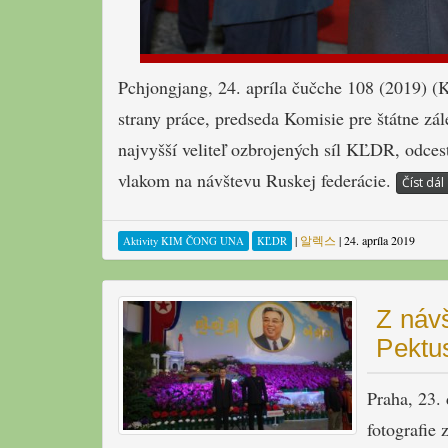
Pchjongjang, 24. apríla čučche 108 (2019)
strany práce, predseda Komisie pre štátne zá
najvyšší veliteľ ozbrojených síl KĽDR, odcest
vlakom na návštevu Ruskej federácie.
Číst dál
|
알렉스
|
24. apríla 2019
Aktivity KIM ČONG UNA
KĽDR
Z náv
Pektu
Praha, 23.
fotografie 