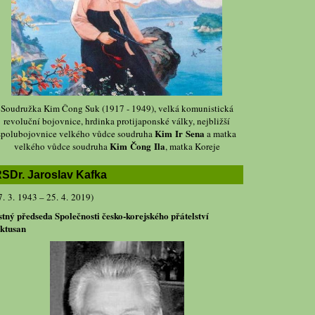
Soudružka Kim Čong Suk (1917 - 1949), velká komunistická
revoluční bojovnice, hrdinka protijaponské války, nejbližší
Kim Ir Sena
spolubojovnice velkého vůdce soudruha
a matka
Kim Čong Ila
velkého vůdce soudruha
, matka Koreje
SDr. Jaroslav Kafka
7. 3. 1943 – 25. 4. 2019)
stný předseda Společnosti česko-korejského přátelství
ktusan