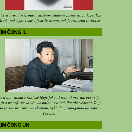
bývá-li se člověk patolízalstvím, stane se z něho hlupák, jestliže
árod - pak hyne země a jestliže strana, pak je ztracena revoluce.
IM ČONG IL
Je třeba vnímat stranické ideje jako absolutní pravdu, pevně je
jit a transformovat do vlastního revolučního přesvědčení. To je
nezbytné pro správné chápání, výklad a propagandu filosofie
čučche.
KIM ČONG UN