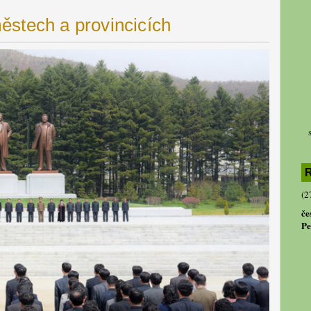
stech a provincicích
R
(2
če
Pe