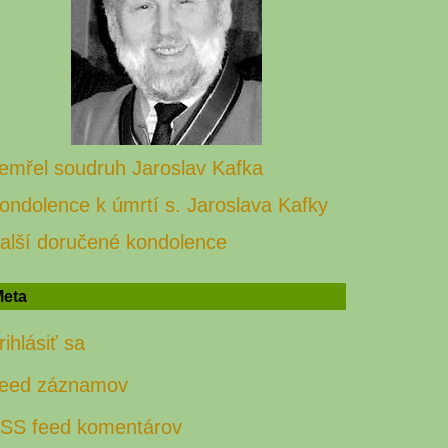
emřel soudruh Jaroslav Kafka
ondolence k úmrtí s. Jaroslava Kafky
alší doručené kondolence
eta
rihlásiť sa
eed záznamov
SS feed komentárov