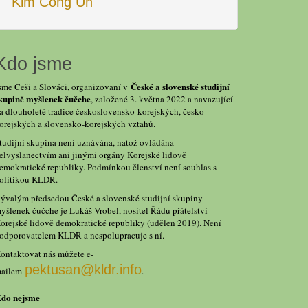
Kim Čong Un
Kdo jsme
České a slovenské studijní
sme Češi a Slováci, organizovaní v
kupině myšlenek čučche
, založené 3. května 2022 a navazující
a dlouholeté tradice československo-korejských, česko-
orejských a slovensko-korejských vztahů.
tudijní skupina není uznávána, natož ovládána
elvyslanectvím ani jinými orgány Korejské lidově
emokratické republiky. Podmínkou členství není souhlas s
olitikou KLDR.
ývalým předsedou České a slovenské studijní skupiny
yšlenek čučche je Lukáš Vrobel, nositel Řádu přátelství
orejské lidově demokratické republiky (udělen 2019). Není
odporovatelem KLDR a nespolupracuje s ní.
ontaktovat nás můžete e-
pektusan@kldr.info
ailem
.
do nejsme