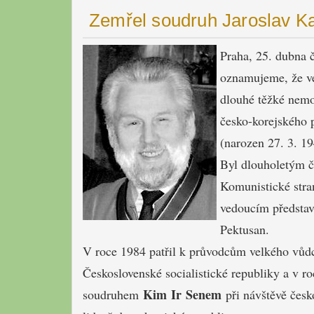
Zemřel soudruh Jaroslav K
Praha, 25. dubna 
oznamujeme, že ve
dlouhé těžké nemo
česko-korejského 
(narozen 27. 3. 19
Byl dlouholetým č
Komunistické stra
vedoucím představ
Pektusan.
V roce 1984 patřil k průvodcům velkého vůd
Československé socialistické republiky a v r
Kim Ir Senem
soudruhem
při návštěvě česk