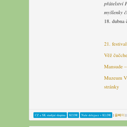
přátelství 
myšlenky č
18. dubna 
21. festiva
Věž čučche
Mansude – 
Muzeum Vít
stránky
|
올빼미
|
CZ a SK studijní skupina
KĽDR
Naše delegace v KLDR