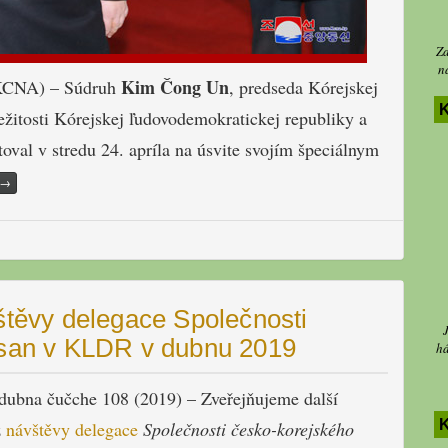
Za
n
Kim Čong Un
 (KCNA) – Súdruh
, predseda Kórejskej
K
ležitosti Kórejskej ľudovodemokratickej republiky a
oval v stredu 24. apríla na úsvite svojím špeciálnym
→
štěvy delegace Společnosti
san v KLDR v dubnu 2019
há
 dubna čučche 108 (2019) – Zveřejňujeme další
z
návštěvy delegace
Společnosti česko-korejského