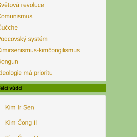
Světová revoluce
Komunismus
Čučche
Vodcovský systém
Kimirsenismus-kimčongilismus
Songun
deologie má prioritu
elcí vůdci
Kim Ir Sen
Kim Čong Il