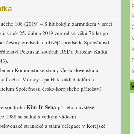
afka
čučche 108 (2019) – S hlubokým zármutkem v srdci
 čtvrtek 25. dubna 2019 zemřel ve věku 76 let po
ci čestný předseda a dřívější předseda Společnosti
přátelství Pektusan soudruh RSDr. Jaroslav Kafka
43).
lenem Komunistické strany Československa a
I
ny Čech a Moravy a patřil k zakladatelům a
V
itelům Společnosti česko-korejského přátelství
Kim Ir Sena
ce soudruha
při jeho návštěvě
oce 1988 se setkal s velkým vůdcem
oslovenské stranické a státní delegace v Korejské