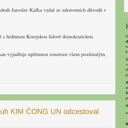
druh Jaroslav Kafka vzdal ze zdravotních důvodů v
ví s hrdinnou Korejskou lidově demokratickou
J
s
n
k
usan vyjadřuje upřímnou soustrast všem pozůstalým.
S
v
d
p
B
m
K
p
K
druh KIM ČONG UN odcestoval
m
K