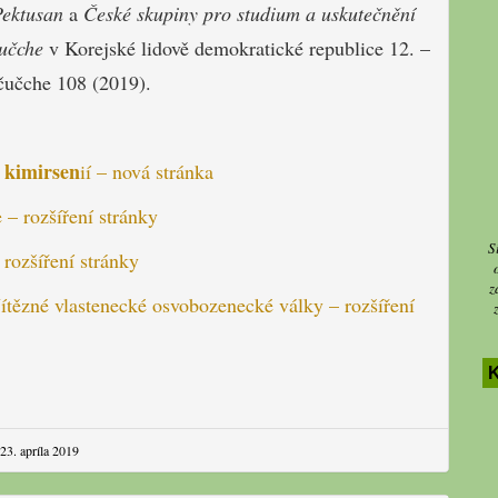
Pektusan
a
České skupiny pro studium a uskutečnění
učche
v Korejské lidově demokratické republice 12. –
čučche 108 (2019).
kimirsen
l
ií – nová stránka
 – rozšíření stránky
S
rozšíření stránky
z
ězné vlastenecké osvobozenecké války – rozšíření
23. apríla 2019