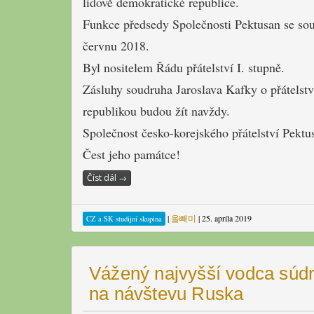
lidově demokratické republice.
Funkce předsedy Společnosti Pektusan se sou
červnu 2018.
Byl nositelem Řádu přátelství I. stupně.
Zásluhy soudruha Jaroslava Kafky o přátelst
republikou budou žít navždy.
Společnost česko-korejského přátelství Pekt
Čest jeho památce!
Číst dál
→
|
올빼미
|
25. apríla 2019
CZ a SK studijní skupina
Vážený najvyšší vodca sú
na návštevu Ruska