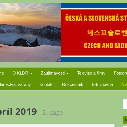
me
O KLDR
Zaujímavosti
Televize a filmy
Fotogr
lanectvá, vzťahy
Kontakt
Rozcestník
E-knihovna
Na
S
ríl 2019
- 2. page
f
I