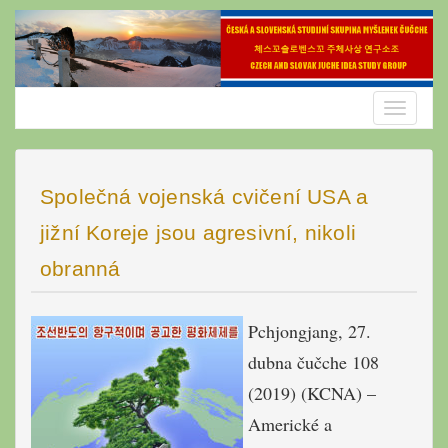
Skip
to
content
Toggle
navigatio
Společná vojenská cvičení USA a
jižní Koreje jsou agresivní, nikoli
obranná
Pchjongjang, 27.
dubna čučche 108
(2019) (KCNA) –
Americké a