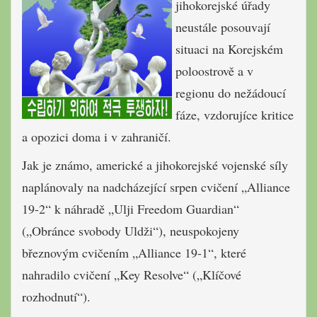
jihokorejské úřady
neustále posouvají
situaci na Korejském
poloostrově a v
regionu do nežádoucí
fáze, vzdorujíce kritice
a opozici doma i v zahraničí.
Jak je známo, americké a jihokorejské vojenské síly
naplánovaly na nadcházející srpen cvičení „Alliance
19-2“ k náhradě „Ulji Freedom Guardian“
(„Obránce svobody Uldži“), neuspokojeny
březnovým cvičením „Alliance 19-1“, které
nahradilo cvičení „Key Resolve“ („Klíčové
rozhodnutí“).