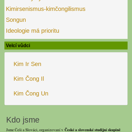
Kimirsenismus-kimčongilismus
Songun
Ideologie má prioritu
Velcí vůdci
Kim Ir Sen
Kim Čong Il
Kim Čong Un
Kdo jsme
České a slovenské studijní skupině
Jsme Češi a Slováci, organizovaní v