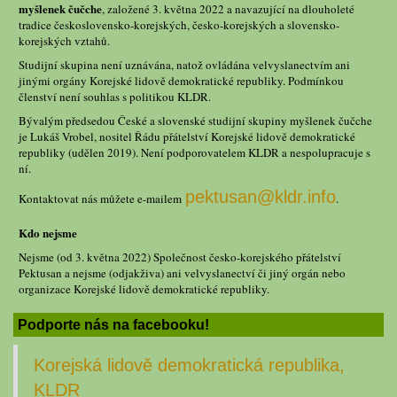
myšlenek čučche
, založené 3. května 2022 a navazující na dlouholeté
tradice československo-korejských, česko-korejských a slovensko-
korejských vztahů.
Studijní skupina není uznávána, natož ovládána velvyslanectvím ani
jinými orgány Korejské lidově demokratické republiky. Podmínkou
členství není souhlas s politikou KLDR.
Bývalým předsedou České a slovenské studijní skupiny myšlenek čučche
je Lukáš Vrobel, nositel Řádu přátelství Korejské lidově demokratické
republiky (udělen 2019). Není podporovatelem KLDR a nespolupracuje s
ní.
pektusan@kldr.info
Kontaktovat nás můžete e-mailem
.
Kdo nejsme
Nejsme (od 3. května 2022) Společnost česko-korejského přátelství
Pektusan a nejsme (odjakživa) ani velvyslanectví či jiný orgán nebo
organizace Korejské lidově demokratické republiky.
Podporte nás na facebooku!
Korejská lidově demokratická republika,
KLDR