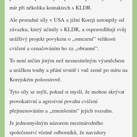
mír při několika kontaktech s KLDR.
Ale proradné síly v USA a jižní Koreji ustoupily od
závazku, který učinily s KLDR, a ospravedlňují svůj
urážlivý projekt povykem o „omezení“ velikosti
cvičení a označováním ho za „obranné“.
To není ničím jiným než nesnesitelným výsměchem
a urážkou touhy a přání uvnitř i vně země po míru na
Korejském poloostrově.
Tyto síly se mýlí, pokud si myslí, že mohou skrývat
provokativní a agresivní povahu cvičení
přejmenováním a „zmenšením“ jejich rozsahu.
Je jednomyslným názorem mezinárodního
společenství včetně odborníků, že navzdory