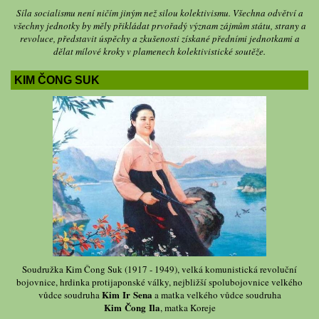
Síla socialismu není ničím jiným než silou kolektivismu. Všechna odvětví a
všechny jednotky by měly přikládat prvořadý význam zájmům státu, strany a
revoluce, představit úspěchy a zkušenosti získané předními jednotkami a
dělat mílové kroky v plamenech kolektivistické soutěže.
KIM ČONG SUK
Soudružka Kim Čong Suk (1917 - 1949), velká komunistická revoluční
bojovnice, hrdinka protijaponské války, nejbližší spolubojovnice velkého
Kim Ir Sena
vůdce soudruha
a matka velkého vůdce soudruha
Kim Čong Ila
, matka Koreje