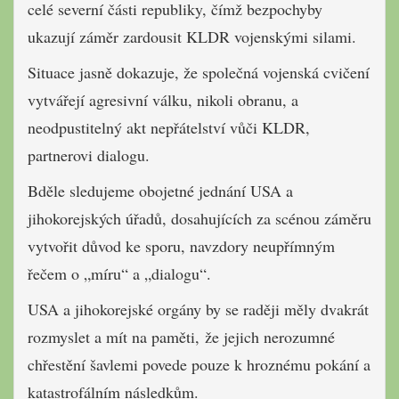
celé severní části republiky, čímž bezpochyby
ukazují záměr zardousit KLDR vojenskými silami.
Situace jasně dokazuje, že společná vojenská cvičení
vytvářejí agresivní válku, nikoli obranu, a
neodpustitelný akt nepřátelství vůči KLDR,
partnerovi dialogu.
Bděle sledujeme obojetné jednání USA a
jihokorejských úřadů, dosahujících za scénou záměru
vytvořit důvod ke sporu, navzdory neupřímným
řečem o „míru“ a „dialogu“.
USA a jihokorejské orgány by se raději měly dvakrát
rozmyslet a mít na paměti, že jejich nerozumné
chřestění šavlemi povede pouze k hroznému pokání a
katastrofálním následkům.