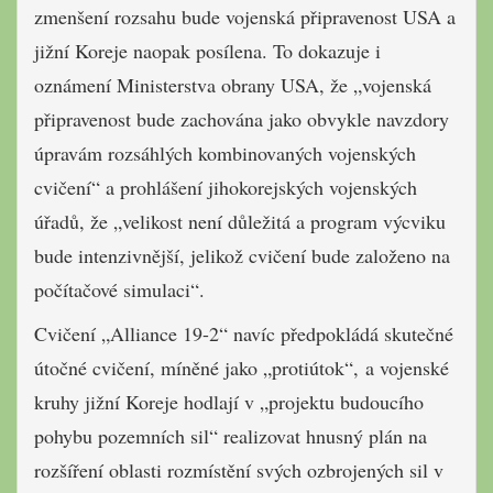
zmenšení rozsahu bude vojenská připravenost USA a
jižní Koreje naopak posílena. To dokazuje i
oznámení Ministerstva obrany USA, že „vojenská
připravenost bude zachována jako obvykle navzdory
úpravám rozsáhlých kombinovaných vojenských
cvičení“ a prohlášení jihokorejských vojenských
úřadů, že „velikost není důležitá a program výcviku
bude intenzivnější, jelikož cvičení bude založeno na
počítačové simulaci“.
Cvičení „Alliance 19-2“ navíc předpokládá skutečné
útočné cvičení, míněné jako „protiútok“, a vojenské
kruhy jižní Koreje hodlají v „projektu budoucího
pohybu pozemních sil“ realizovat hnusný plán na
rozšíření oblasti rozmístění svých ozbrojených sil v