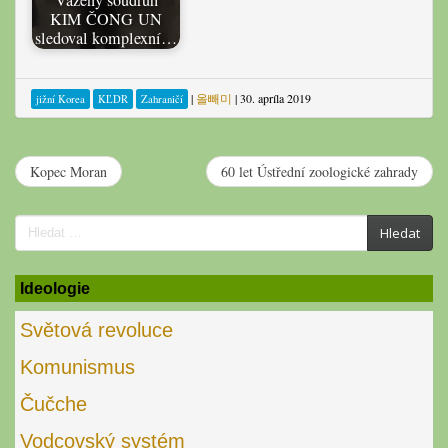
Vážený soudruh
KIM ČONG UN
sledoval komplexní…
|
올빼미
|
30. apríla 2019
jižní Korea
KĽDR
Zahraničí
Kopec Moran
60 let Ústřední zoologické zahrady
Search
Hledat
for:
Ideologie
Světová revoluce
Komunismus
Čučche
Vodcovský systém