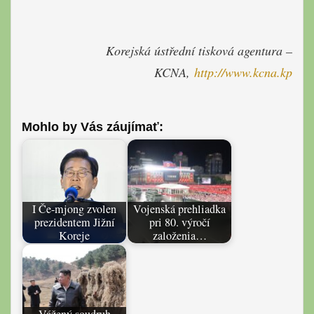
Korejská ústřední tisková agentura –
KCNA,
http://www.kcna.kp
Mohlo by Vás záujímať:
I Če-mjong zvolen
Vojenská prehliadka
prezidentem Jižní
pri 80. výročí
Koreje
založenia…