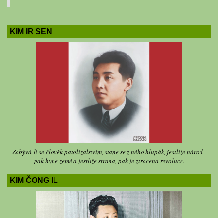
KIM IR SEN
Zabývá-li se člověk patolízalstvím, stane se z něho hlupák, jestliže národ -
pak hyne země a jestliže strana, pak je ztracena revoluce.
KIM ČONG IL